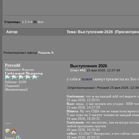
Страницы:
1
2
3
4
[
5
]
Все
Автор
Тема: Выступления 2026
(Просмотрено
Редактировал афишу
Рошаль К.
Provadd
Выступления 2026
Машинист Форума
Ответ #68
15 мая 2026, 12:37:49
Глобальный Модератор
у себя в
телеге
скинул треклисты из Лос-А
Рейтинг: 6209
[Заценки]
Отредактировал: Provadd 15 мая 2026, 12:38
[Комментарии]
Gutixmann
: что ж вы каждый sold out выдаете 
15 мая 2026, 12:50:51
Raze
: мнда.. у нас ноунем кто угодно 3000 че
15 мая 2026, 14:27:59
Himera
: Ну это США там не такая популярност
У нас тоже на 3 тысячи человек не каждый никн
16 мая 2026, 16:29:32
Gutixmann
: это мегаполис, там культура посещ
>>>
любой программе причем
16 мая 2026, 16:56:44
volkov
: 15-20к!!! Интересно, и кто сейчас таки
18 мая 2026, 20:03:35
Город: