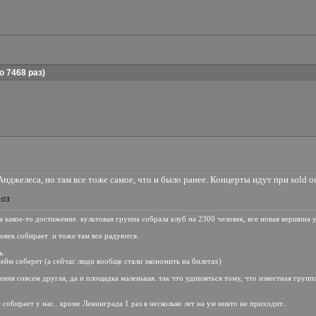
 7468 раз)
нджелеса, но там все тоже самое, что и было ранее. Концерты идут при sold o
:03
за какое-то достижение. культовая группа собрала клуб на 2300 человек, все новая вершина 
ловек собирает и тоже там все радуются.
ь.
ейм соберет (а сейчас люди вообще стали экономить на билетах)
ения совсем другая, да и площадка маленькая. так что удивляться тому, что известная групп
е собирает у нас.. кроме Ленинграда 1 раз в несколько лет на ум никто не приходит..