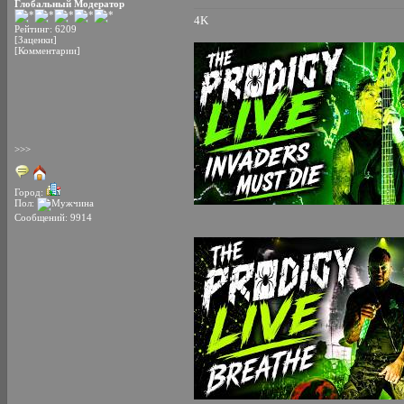
Глобальный Модератор
4K
Рейтинг: 6209
[Заценки]
[Комментарии]
>>>
Город:
Пол:
Сообщений: 9914