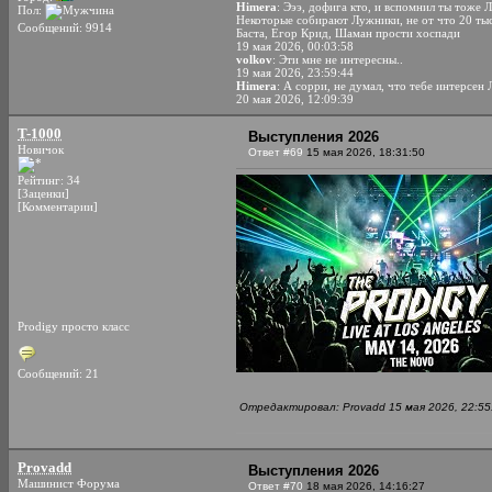
Himera
: Эээ, дофига кто, и вспомнил ты тоже 
Пол:
Некоторые собирают Лужники, не от что 20 ты
Сообщений: 9914
Баста, Егор Крид, Шаман прости хоспади
19 мая 2026, 00:03:58
volkov
: Эти мне не интересны..
19 мая 2026, 23:59:44
Himera
: А сорри, не думал, что тебе интерсен
20 мая 2026, 12:09:39
T-1000
Выступления 2026
Новичок
Ответ #69
15 мая 2026, 18:31:50
Рейтинг: 34
[Заценки]
[Комментарии]
Prodigy просто класс
Сообщений: 21
Отредактировал: Provadd 15 мая 2026, 22:55
Provadd
Выступления 2026
Машинист Форума
Ответ #70
18 мая 2026, 14:16:27