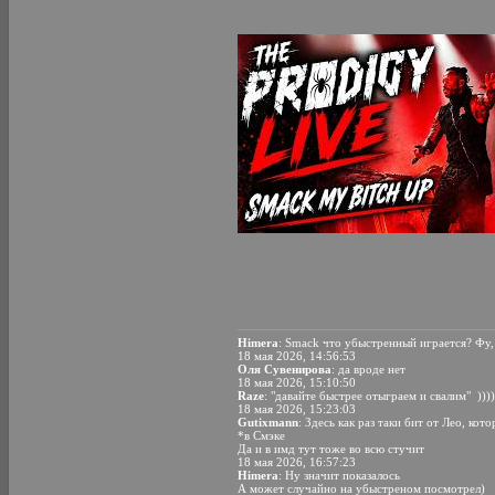
Himera
: Smack что убыстренный играется? Фу,
18 мая 2026, 14:56:53
Оля Сувенирова
: да вроде нет
18 мая 2026, 15:10:50
Raze
: "давайте быстрее отыграем и свалим" ))))
18 мая 2026, 15:23:03
Gutixmann
: Здесь как раз таки бит от Лео, к
*в Смэке
Да и в имд тут тоже во всю стучит
18 мая 2026, 16:57:23
Himera
: Ну значит показалось
А может случайно на убыстреном посмотрел)