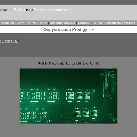
 можешь
Войти
или
Зарегистрироваться
.
Главная
|
Сайт
|
Лента
|
Поиск
|
Правила Форума
|
Помощь
|
Войти
|
Зарегистрироваться
Форум фанов Prodigy
« »
t
,
Рошаль К.
)
Ruff In The Jungle Biznez (’26 Live Remix)