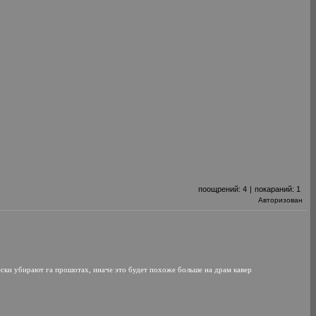
поощрений:
4
|
покараний:
1
Авторизован
чески убирают га прошотах, иначе это будет похоже больше на драм кавер