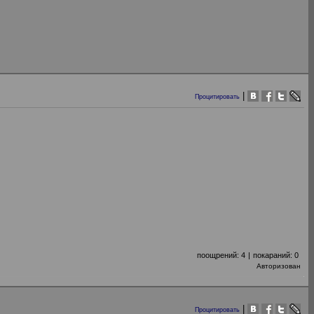
|
Процитировать
поощрений:
4
|
покараний:
0
Авторизован
|
Процитировать