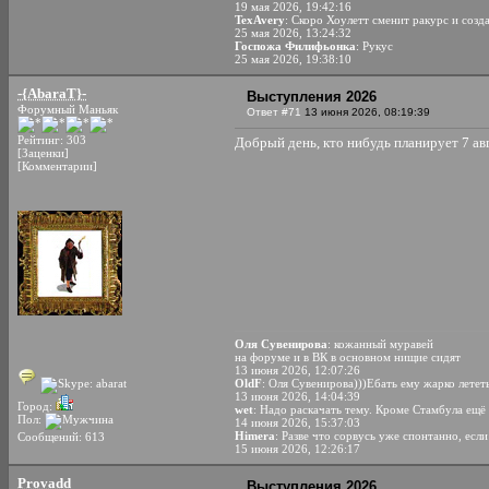
19 мая 2026, 19:42:16
TexAvery
: Скоро Хоулетт сменит ракурс и созда
25 мая 2026, 13:24:32
Госпожа Филифьонка
: Рукус
25 мая 2026, 19:38:10
-{AbaraT}-
Выступления 2026
Форумный Маньяк
Ответ #71
13 июня 2026, 08:19:39
Рейтинг: 303
Добрый день, кто нибудь планирует 7 ав
[Заценки]
[Комментарии]
Оля Сувенирова
: кожанный муравей
на форуме и в ВК в основном нищие сидят
13 июня 2026, 12:07:26
OldF
: Оля Сувенирова)))Ебать ему жарко лететь
13 июня 2026, 14:04:39
Город:
wet
: Надо раскачать тему. Кроме Стамбула ещё
Пол:
14 июня 2026, 15:37:03
Himera
: Разве что сорвусь уже спонтанно, если
Сообщений: 613
15 июня 2026, 12:26:17
Provadd
Выступления 2026