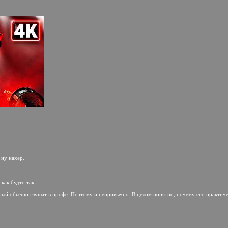
 ну нахер.
 как будто так
оторый обычно глушат в профе. Поэтому и непривычно. В целом понятно, почему его практи