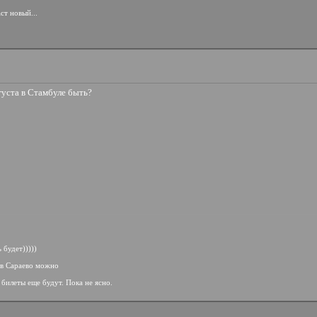
ст новый...
густа в Стамбуле быть?
 будет)))))
 в Сараево можно
 билеты еще будут. Пока не ясно.