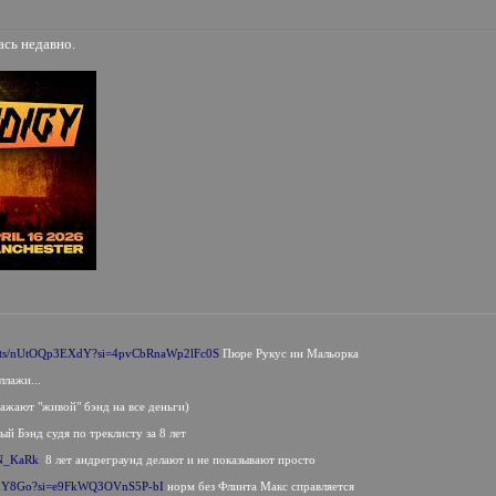
ась недавно.
horts/nUtOQp3EXdY?si=4pvCbRnaWp2lFc0S
Пюре Рукус ин Мальорка
ллажи...
ажают "живой" бэнд на все деньги)
вый Бэнд судя по треклисту за 8 лет
wN_KaRk
8 лет андреграунд делают и не показывают просто
juxY8Go?si=e9FkWQ3OVnS5P-bI
норм без Флинта Макс справляется