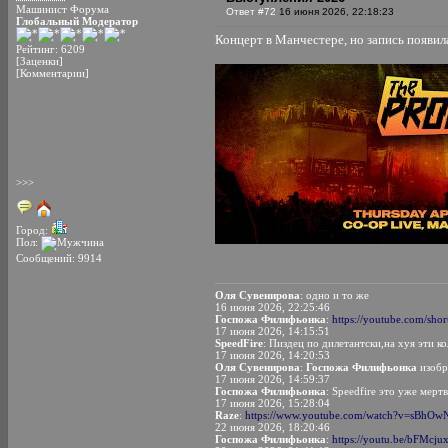
Машинист Форума
Ответ #72
16 июня 2026, 22:18:23
Глобальный Модератор
Концерт в Манчестере, но запись появил
Рейтинг: 6209
[Заценки]
[Комментарии]
>>>
Город:
Пол:
Сообщений: 9914
Оля Сувенирова
: одно и то же
16 июня 2026, 22:25:46
Госпожа Филифьонка
:
https://youtube.com/s
17 июня 2026, 14:15:51
SpeedFire
: Пиздец по дилетантски,на хуя эти ко
17 июня 2026, 14:20:53
Оля Сувенирова
:
Госпожа Филифьонка
изобр
17 июня 2026, 14:59:37
Госпожа Филифьонка
: Speedfire это уже мерт
17 июня 2026, 15:28:04
Raze
:
https://www.youtube.com/watch?v=sBhO
22 июня 2026, 18:20:46
Госпожа Филифьонка
:
https://youtu.be/bFMc