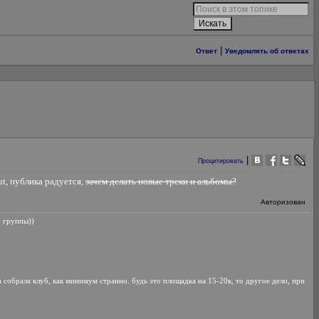
|
Ответ
Уведомлять об ответах
|
Процитировать
ut, публика радуется,
зачем делать новые треки и альбомы?
Авторизован
у группы))
а собрала клуб, как минимум странно. будь это площадка на 15-20к, то другое дело, при