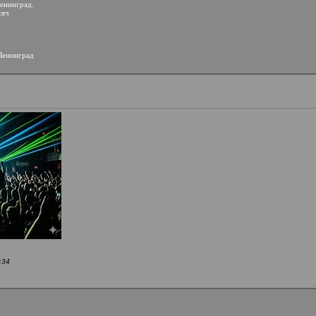
Ленинград.
сяч
 Ленинград
:34