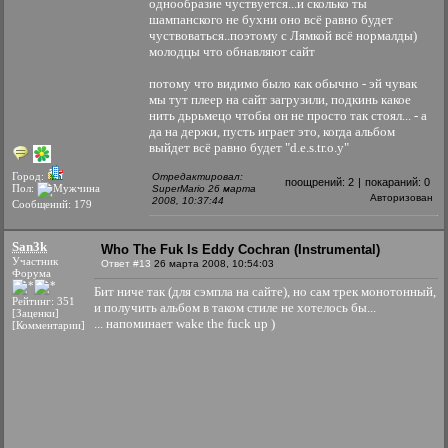
однообразие чуствуется...и сколько ты
шампанского не бухни оно всё равно будет
чуствоваться..поэтому с Лямкой всё нормалды)
молодцы что обнавляют сайт
потому что видимо было как обычно - эй чувак
мы тут плеер на сайт загрузили, подкинь какое
нить дьрьмецо чтобы он не просто так стоял... - а
да на держи, пусть играет это, когда альбом
выйдет всё равно будет "d.e.s.tr.o.y"
Город:
Отредактировал:
поощрений:
2
|
покараний:
0
Пол:
SuperMario 26 марта
Авторизован
2008, 10:37:44
Сообщений: 179
San3k
Who The Fuk Is Eddy Cochran (Instrumental)
Участник
Ответ #13
26 марта 2008, 10:54:03
Форума
Бит ниче так (для сэмпла на сайте), но сам трек монотонный,
Рейтинг: 351
и получить альбом в таком стиле не хотелось бы...
[Заценки]
... напоминает wake the fuck up )
[Комментарии]