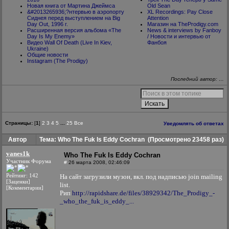
Новая книга от Мартина Джеймса
Old Sean
&#2013265936;?нтервью в аэропорту
XL Recordings: Pay Close
Сиднея перед выступлением на Big
Attention
Day Out, 1996 г.
Магазин на TheProdigy.com
Расширенная версия альбома «The
News & interviews by Fanboy
Day Is My Enemy»
/ Новости и интервью от
Видео Wall Of Death (Live In Kiev,
Фанбоя
Ukraine)
Общие новости
Instagram (The Prodigy)
Последний автор: …
Страницы:
[
1
]
2
3
4
5
...
25
Все
Уведомлять об ответах
Автор
Тема: Who The Fuk Is Eddy Cochran
(Просмотрено 23458 раз)
vanes1k
Who The Fuk Is Eddy Cochran
Участник Форума
#
26 марта 2008, 02:46:09
Рейтинг: 142
На сайт загрузили музон, вкл. под надписью join mailing
[Заценки]
list.
[Комментарии]
Рип
http://rapidshare.de/files/38929342/The_Prodigy_-
_who_the_fuk_is_eddy_...