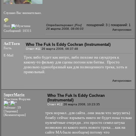
Слушаю Вас внимательно.
поощрений:
3
|
покараний:
1
Отредактировал: [Fox]
Пол:
26 марта 2008, 08:06:03
Авторизован
Сообщений: 10311
AnTTorn
Who The Fuk Is Eddy Cochran (Instrumental)
Гость
Ответ #11
26 марта 2008, 08:37:48
E-Mail
Трек либо будет как интро, либо похоже на саундтрек к
какому-то фильму для сцены погони или битвы.
Просто
довольно однообразный как для полноценного трека, хоть и
прикольный.
Авторизован
SuperMario
Who The Fuk Is Eddy Cochran
Участник Форума
(Instrumental)
Ответ #12
26 марта 2008, 10:23:35
Рейтинг: 19
[Заценки]
трек нормал...для сайта...они знали что загрузить)
[Комментарии]
бомбу сейчас взрывать никто не будет.пока только
пулемётные очереди...это просто семпл штука
возможно из какого нить нового трека.....как на
сайте MA было вообщем) потому что