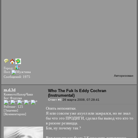
Город:
Пол:
Авторизован
Сообщений: 1975
m.d.3d
Who The Fuk Is Eddy Cochran
КиямотоНахерЧаки
(Instrumental)
Бог Форума
Ответ #8
26 марта 2008, 07:28:41
Рейтинг: 125
Опять непонятки.
[Заценки]
Я или совсем уже ахуел или зажрался, но не знал
[Комментарии]
бы что это ПРОДИГИ, сделал бы вывод что кто то
в ризоне резвицца.
Бля, ну почему так ?
Вот раньше как было ? Какое нить вступление