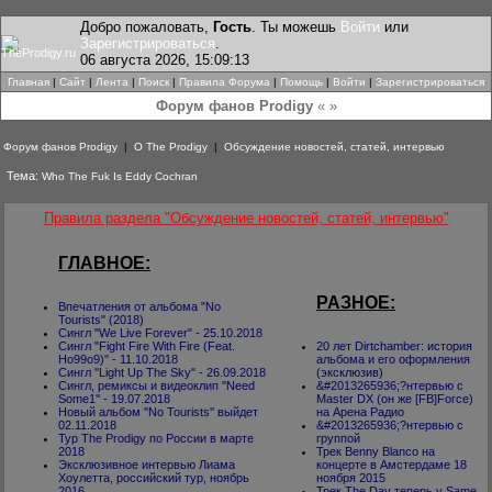
Добро пожаловать,
Гость
. Ты можешь
Войти
или
Зарегистрироваться
.
06 августа 2026, 15:09:13
Главная
|
Сайт
|
Лента
|
Поиск
|
Правила Форума
|
Помощь
|
Войти
|
Зарегистрироваться
Форум фанов Prodigy
« »
Форум фанов Prodigy
|
О The Prodigy
|
Обсуждение новостей, статей, интервью
Тема:
Who The Fuk Is Eddy Cochran
Правила раздела "Обсуждение новостей, статей, интервью"
ГЛАВНОЕ:
РАЗНОЕ:
Впечатления от альбома "No
Tourists" (2018)
Сингл "We Live Forever" - 25.10.2018
Сингл "Fight Fire With Fire (Feat.
20 лет Dirtchamber: история
Ho99o9)" - 11.10.2018
альбома и его оформления
Сингл ''Light Up The Sky'' - 26.09.2018
(эксклюзив)
Сингл, ремиксы и видеоклип ''Need
&#2013265936;?нтервью с
Some1'' - 19.07.2018
Master DX (он же [FB]Force)
Новый альбом ''No Tourists'' выйдет
на Арена Радио
02.11.2018
&#2013265936;?нтервью с
Тур The Prodigy по России в марте
группой
2018
Трек Benny Blanco на
Эксклюзивное интервью Лиама
концерте в Амстердаме 18
Хоулетта, российский тур, ноябрь
ноября 2015
2016
Трек The Day теперь у Same