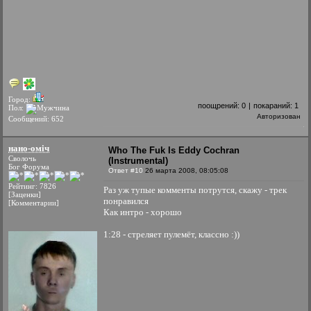
Город:
поощрений:
0
|
покараний:
1
Пол:
Авторизован
Сообщений: 652
нано-оміч
Who The Fuk Is Eddy Cochran
Сволочь
(Instrumental)
Бог Форума
Ответ #10
26 марта 2008, 08:05:08
Рейтинг: 7826
Раз уж тупые комменты потрутся, скажу - трек
[Заценки]
понравился
[Комментарии]
Как интро - хорошо
1:28 - стреляет пулемёт, классно :))