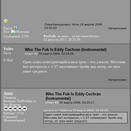
Отредактировал: Antar 26 марта 2008,
Город:
03:05:55
Авторизован
Пол:
ProGrib
: не знаю... жутко однообразно
Сообщений: 2703
12 августа 2011, 20:33:30
Vader
Who The Fuk Is Eddy Cochran (Instrumental)
Гость
Ответ #2
26 марта 2008, 03:19:28
E-Mail
Один семпл повторяющийся весь трек -- это ужасно. Местами
бит интересен, с 1:27 напоминает брейк энд энтер, но трек
ниже среднего.
Авторизован
Antar
Who The Fuk Is Eddy Cochran
Товарищ
(Instrumental)
Команда TheProdigy.ru
Ответ #3
26 марта 2008, 03:24:17
Бог Форума
Цитата от: Vader на 26 марта 2008, 03:19:28
Рейтинг: 1734
Один семпл повторяющийся весь трек -- это ужасно.
[Заценки]
Местами бит интересен, с 1:27 напоминает брейк энд
[Комментарии]
энтер, но трек ниже среднего.