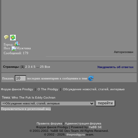
Город:
Пол:
Авторизован
Сообщений: 179
Страницы:
[
1
]
2
3
4
5
...
25
Все
Уведомлять об ответах
Показать
последних комментариев к сообщениям в теме
Форум фанов Prodigy
|
О The Prodigy
|
Обсуждение новостей, статей, интервью
Тема:
Who The Fuk Is Eddy Cochran
Переключиться в десктопный вид
Правила форума
|
Администрация форума
Форум фанов Prodigy | Powered by
YaBB SE
© 2001-2002, YaBB SE Dev Team. All Rights Reserved.
© 2002 - 2026,
theprodigy.ru
team.