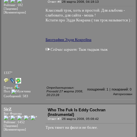
Ответ #6
26 марта 2008, 04:18:13
Рейтинг: 182
[Заценки]
Классный трэк, хоть и простой. Для альбома -
[Комментарии]
слабовато, для сайта - мошь !
Кстати про Эдди Кокрана ( так трэк называется ) :
Биография Эдди Кокрейна
Сейчас играет:
Тыж тыдыж тыж
1337°
Город:
Отредактировал:
поощрений:
1
|
покараний:
0
Пол:
Provadd 27 марта 2008,
Авторизован
20:23:28
Сообщений: 583
SirZ
Who The Fuk Is Eddy Cochran
Бог Форума
(Instrumental)
Ответ #7
26 марта 2008, 05:08:42
Рейтинг: 1452
[Заценки]
Трек тянет на филл и не более.
[Комментарии]