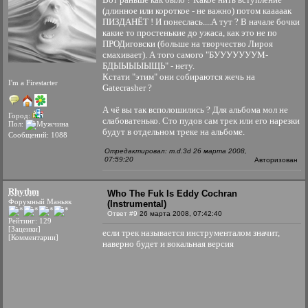
(длинное или короткое - не важно) потом кааааак
ПИЗДАНЁТ ! И понеслась....А тут ? В начале бочки
какие то простенькие до ужаса, как это не по
ПРОДиговски (больше на творчество Лироя
смахивает). А того самого "БУУУУУУУМ-
БДЫЫЫЫЫЩЬ" - нету.
Кстати "этим" они собираются жечь на
I'm a Firestarter
Gatecrasher ?
А чё вы так всполошились ? Для альбома мол не
Город:
слабоватенько. Сто пудов сам трек или его нарезки
Пол:
будут в отдельном треке на альбоме.
Сообщений: 1088
Отредактировал: m.d.3d 26 марта 2008,
07:59:20
Авторизован
Rhythm
Who The Fuk Is Eddy Cochran
Форумный Маньяк
(Instrumental)
Ответ #9
26 марта 2008, 07:42:40
Рейтинг: 129
[Заценки]
если трек называется инструменталом значит,
[Комментарии]
наверно будет и вокальная версия