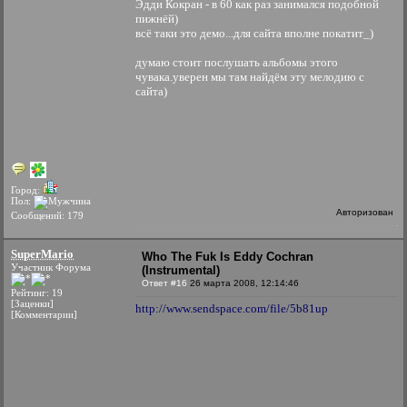
Эдди Кокран - в 60 как раз занимался подобной
пижнёй)
всё таки это демо...для сайта вполне покатит_)
думаю стоит послушать альбомы этого
чувака.уверен мы там найдём эту мелодию с
сайта)
Город:
Пол:
Авторизован
Сообщений: 179
SuperMario
Who The Fuk Is Eddy Cochran
Участник Форума
(Instrumental)
Ответ #16
26 марта 2008, 12:14:46
Рейтинг: 19
[Заценки]
http://www.sendspace.com/file/5b81up
[Комментарии]