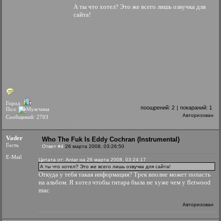
А ты что хотел? Это же всего лишь озвучка для
сайта!
Город:
поощрений:
2
|
покараний:
1
Пол:
Авторизован
Сообщений: 2703
Vader
Who The Fuk Is Eddy Cochran (Instrumental)
Гость
Ответ #4
26 марта 2008, 03:26:50
E-Mail
Цитата от: Antar на 26 марта 2008, 03:24:17
А ты что хотел? Это же всего лишь озвучка для сайта!
Откуда у тебя такая информация? Трек вполне может попасть
на альбом. Я хотел чтобы гитара была не хуже чем у fletwood
mac
Авторизован