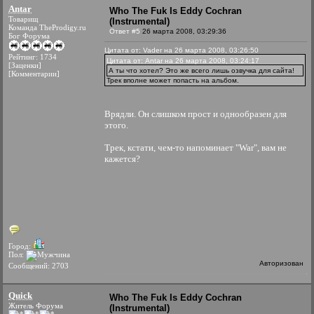
Antar
Who The Fuk Is Eddy Cochran
Товарищ
(Instrumental)
Команда TheProdigy.ru
Ответ #5
26 марта 2008, 03:29:36
Бог Форума
Цитата от: Vader на 26 марта 2008, 03:26:50
Рейтинг: 1734
Цитата от: Antar на 26 марта 2008, 03:24:17
[Заценки]
А ты что хотел? Это же всего лишь озвучка для сайта!
[Комментарии]
Трек вполне может попасть на альбом.
Врядли. Он слишком прост и однообразен для
этого.
Трек, кстати, чем-то напоминает "War", вам не
кажется?
Город:
Пол:
Авторизован
Сообщений: 2703
Quick
Who The Fuk Is Eddy Cochran
Житель Форума
(Instrumental)