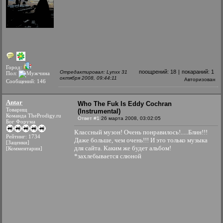
Город:
поощрений:
18
|
покараний:
1
Отредактировал: Lynxx 31
Пол:
октября 2008, 09:44:11
Авторизован
Сообщений: 146
Antar
Who The Fuk Is Eddy Cochran
Товарищ
(Instrumental)
Команда TheProdigy.ru
Ответ #1
26 марта 2008, 03:02:05
Бог Форума
Классный музон! Очень понравилось!.....Блин!!!
Рейтинг: 1734
Даже больше, чем очень!!! И это только музыка
[Заценки]
для сайта. Каким же будет альбом!
[Комментарии]
*захлебывается слюной