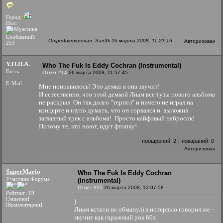
Город:
Пол:
Сообщений:
Отредактировал: San3k 26 марта 2008, 11:23:16
Авторизован
253
Y.O.D.A.
Who The Fuk Is Eddy Cochran (Instrumental)
Гость
Ответ #14
26 марта 2008, 11:57:45
E-Mail
Мне понравилось! Это демка и она звучит!
И естественно, что этой демкой Лиам все тузы нового альбома
не раскрыл
Он так долго "терпел" и ничего не играл на
концерте и глупо думать, что он сорвался и выложил
заглавный трек с альбома!
Просто кайфовый набросок!
Потому те, кто ноют, идут фтопку!
поощрений:
2
|
покараний:
0
Авторизован
SuperMario
Who The Fuk Is Eddy Cochran
Участник Форума
(Instrumental)
Ответ #15
26 марта 2008, 12:07:58
Рейтинг: 19
[Заценки]
)
[Комментарии]
Лиам кстати не обманул) в интервью говорил же -
звучит как гаражный рок 60х