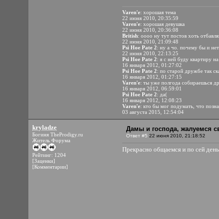
Varen'e
: хорошая тема
22 июня 2010, 20:35:59
Varen'e
: хорошая девушка
22 июня 2010, 20:36:08
British
: оооо ну тут постов хоть отбавл
22 июня 2010, 21:09:48
Psi Hoe Pate 2
: ну а чо. почему бы и не
22 июня 2010, 22:13:25
Psi Hoe Pate 2
: я с ней буду квартиру н
16 января 2012, 01:27:02
Psi Hoe Pate 2
: по старой дружбе так ск
16 января 2012, 01:27:15
Varen'e
: ты уже полгода собираешься д
16 января 2012, 06:59:01
Psi Hoe Pate 2
: да(
16 января 2012, 12:08:23
Varen'e
: кто бы мог подумать, что позн
03 августа 2015, 12:54:04
kryladze
Дамы и господа, жалуемся 
Богиня TheProdigy.ru
Ответ #5
22 июня 2010, 21:18:52
Житель Форума
Прекрасно общаемся и по сей день, 
Рейтинг: 1204
[Заценки]
[Комментарии]