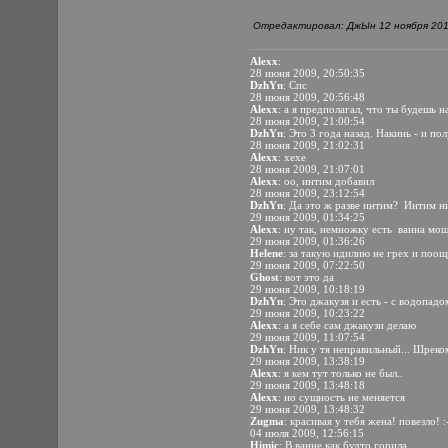
Отредактировал: ДжЫн 12 ноября 2012
Alexx
:
28 июня 2009, 20:50:35
DzhYn
: Спс
28 июня 2009, 20:56:48
Alexx
: а я предполагал, что ты будешь 
28 июня 2009, 21:00:54
DzhYn
: Это 3 года назад. Накинь - и п
28 июня 2009, 21:02:31
Alexx
: хехе
28 июня 2009, 21:07:01
Alexx
: оо, интим добавил
28 июня 2009, 23:12:54
DzhYn
: Да это ж разве интим?
Интим ни
29 июня 2009, 01:34:25
Alexx
: ну так, немножку есть
ванна мощ
29 июня 2009, 01:36:26
Helene
: за такую идилию не грех и поо
29 июня 2009, 07:22:50
Ghost
: вот это да
29 июня 2009, 10:18:19
DzhYn
: Это джакузя и есть - с водопа
29 июня 2009, 10:23:22
Alexx
: а я себе сам джакузи делаю
29 июня 2009, 11:07:54
DzhYn
: Ник у тя неправильный... Шреко
29 июня 2009, 13:38:19
Alexx
: я кем тут только не был..
29 июня 2009, 13:48:18
Alexx
: но сущность не меняется
29 июня 2009, 13:48:32
Zugma
: красивая у тебя жена! повезло! :
04 июля 2009, 12:56:15
Himic
: В ванне как будто горила