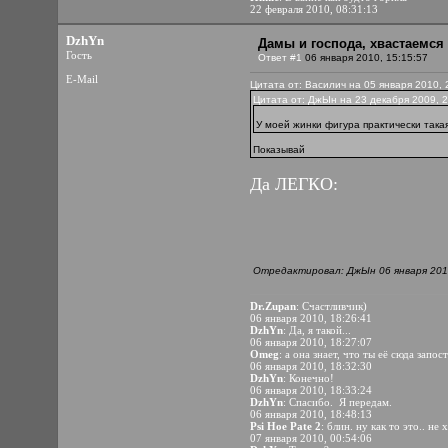
22 февраля 2010, 08:31:13
DzhYn
Дамы и господа, хвастаемся
Гость
Ответ #1
06 января 2010, 15:15:57
E-Mail
Цитата от: Василич на 05 января 2010, 
Цитата от: ДжЫн на 23 декабря 2009, 2
У моей жинки фигура практически такая
Показывай
Да ЛЕГКО:
Отредактировал: ДжЫн 06 января 2010
Dr.Zupan
: Счастливчик)
06 января 2010, 18:26:41
DzhYn
: Да, я такой...
06 января 2010, 18:27:07
Omeg
: а она знает, что ты её сюда запос
06 января 2010, 18:32:30
DzhYn
: Конечно!
06 января 2010, 18:33:24
DzhYn
: Спасибо.
Я передам.
06 января 2010, 18:48:13
Psi Hoe Pate 2
: блин. ну как то это.. не
07 января 2010, 00:54:06