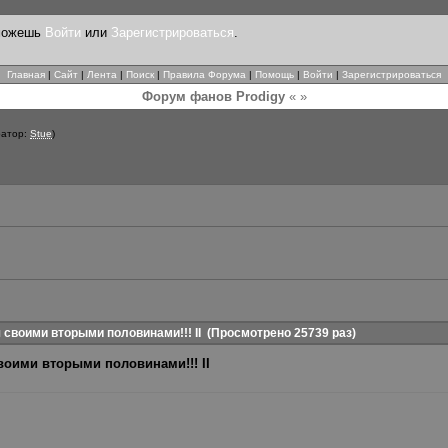
 можешь
Войти
или
Зарегистрироваться
.
Главная
|
Сайт
|
Лента
|
Поиск
|
Правила Форума
|
Помощь
|
Войти
|
Зарегистрироваться
Форум фанов Prodigy
« »
атор:
Stue
)
своими вторыми половинами!!! II
(Просмотрено 25739 раз)
воими вторыми половинами!!! II