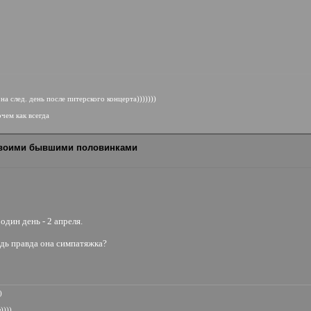
и на след. день после питерского концерта)))))))
чем как всегда
 своими бывшими половинками
один день - 2 апреля.
едь правда она симпатяжка?
)
))))