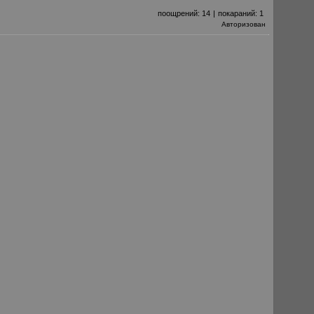
поощрений:
14
|
покараний:
1
Авторизован