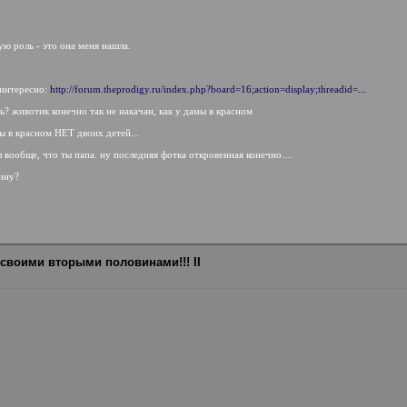
ую роль - это она меня нашла.
 интересно:
http://forum.theprodigy.ru/index.php?board=16;action=display;threadid=...
ть? животик конечно так не накачан, как у дамы в красном
мы в красном НЕТ двоих детей...
ал вообще, что ты папа. ну последняя фотка откровенная конечно....
пину?
 своими вторыми половинами!!! II