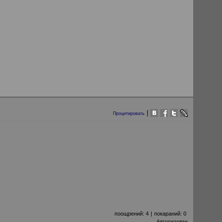
|
Процитировать
поощрений:
4
|
покараний:
0
Авторизован