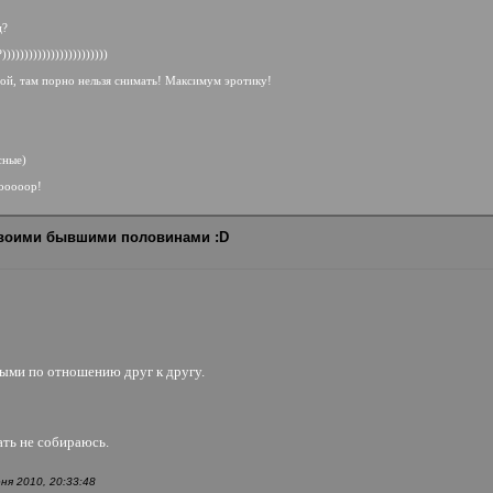
ц?
))))))))))))))))))))))
ной, там порно нельзя снимать! Максимум эротику!
сные)
тооооор!
своими бывшими половинами :D
ными по отношению друг к другу.
ать не собираюсь.
ня 2010, 20:33:48