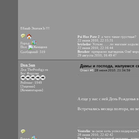
ЕбашЬ ЭпатажЪ !!!
Psi Hoe Pate 2
: а чего такие грустные?
22 июня 2010, 22:15:31
Город:
kryladze
: Устали........по магазам ходил
Пол:
22 июня 2010, 22:16:44
Breaker
: прекрасно выглядишь Оля! впро
Сообщений: 519
29 августа 2010, 16:49:47
Don Sun
Дамы и господа, жалуемся
Дед TheProdigy.ru
Ответ #6
28 июня 2010, 21:34:59
Бог Форума
Рейтинг: 1949
[Заценки]
[Комментарии]
А еще у нас с ней День Рожденья в 
Встречались месяца полтора, но в
Ventolin
: за сисю хоть успел подержать?
28 июня 2010, 22:42:42
Don Sun
: ты вульгарный засранец.
успел
Город: