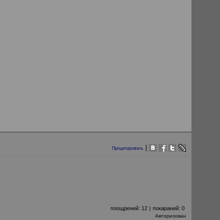
|
Процитировать
поощрений:
12
|
покараний:
0
Авторизован