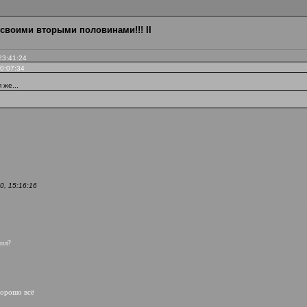
 своими вторыми половинами!!! II
23:41:24
0:07:34
 же...
, 15:16:16
тил?
 хорошо всё