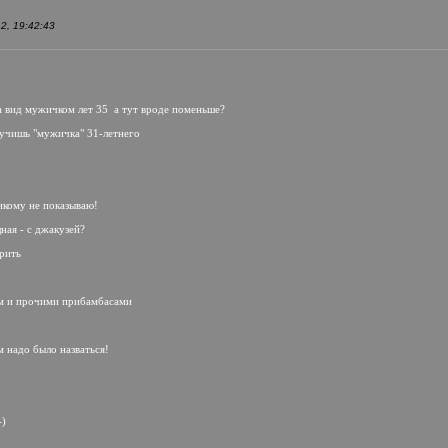
, 19:42:43
на вид мужичком лет 35
а тут вроде поменьше?
олучишь "мужичка" 31-летнего
кому не показываю!
ная - с джакузей?
щрить
дом и прочими прибамбасами
м надо было назваться!
-)