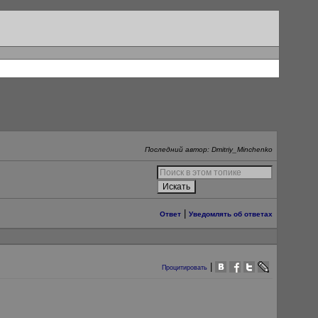
Последний автор: Dmitriy_Minchenko
|
Ответ
Уведомлять об ответах
|
Процитировать