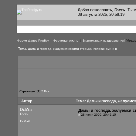
Добро пожаловать,
Гость
. Ты
08 августа 2026, 20:58:19
Форум фанов Prodigy
|
Форумная жизнь
|
Знакомства и поздравления!
(Модер
Тема:
Дамы и господа, жалуемся своими вторыми половинами!!! II
Страницы:
[
1
]
2
Все
Автор
Тема: Дамы и господа, жалуемся 
DzhYn
Дамы и господа, жалуемся с
Гость
#
28 июня 2009, 20:45:15
E-Mail