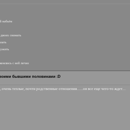
яй набьём
т
а двоих снимать
азать
ружить
акомлюсь с ней лично
своими бывшими половинами :D
очень теплые, почти родственные отношения.......он все еще чего-то ждет....