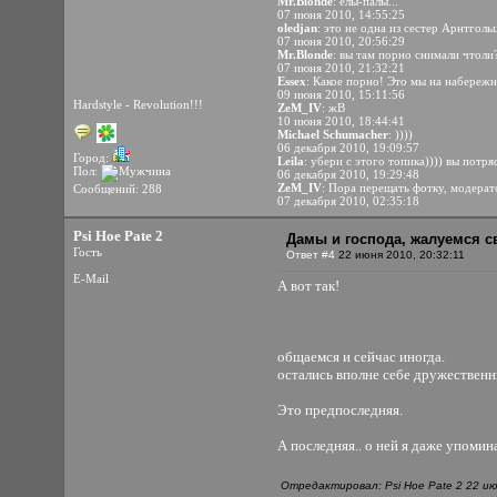
Mr.Blonde
: ёлы-палы...
07 июня 2010, 14:55:25
oledjan
: это не одна из сестер Арнтголь
07 июня 2010, 20:56:29
Mr.Blonde
: вы там порно снимали чтоли?))
07 июня 2010, 21:32:21
Essex
: Какое порно! Это мы на набереж
09 июня 2010, 15:11:56
Hardstyle - Revolution!!!
ZeM_IV
: жВ
10 июня 2010, 18:44:41
Michael Schumacher
: ))))
06 декабря 2010, 19:09:57
Город:
Leila
: убери с этого топика)))) вы потря
Пол:
06 декабря 2010, 19:29:48
ZeM_IV
: Пора перещать фотку, модера
Сообщений: 288
07 декабря 2010, 02:35:18
Psi Hoe Pate 2
Дамы и господа, жалуемся 
Гость
Ответ #4
22 июня 2010, 20:32:11
E-Mail
А вот так!
общаемся и сейчас иногда.
остались вполне себе дружествен
Это предпоследняя.
А последняя.. о ней я даже упомин
Отредактировал: Psi Hoe Pate 2 22 ию