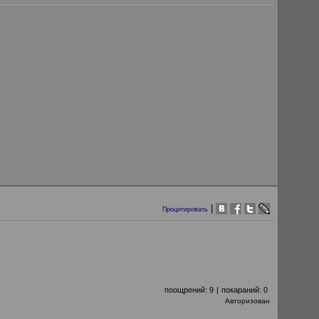
|
Процитировать
поощрений:
9
|
покараний:
0
Авторизован