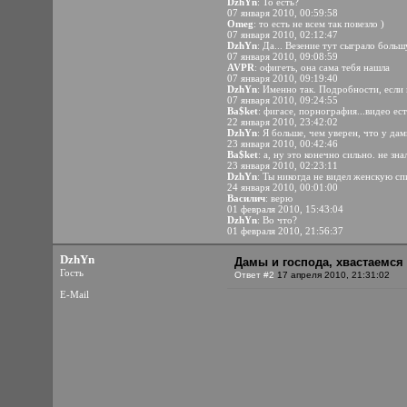
DzhYn
: То есть?
07 января 2010, 00:59:58
Omeg
: то есть не всем так повезло )
07 января 2010, 02:12:47
DzhYn
: Да... Везение тут сыграло больш
07 января 2010, 09:08:59
AVPR
: офигеть, она сама тебя нашла
07 января 2010, 09:19:40
DzhYn
: Именно так. Подробности, если
07 января 2010, 09:24:55
Ba$ket
: фигасе, порнография...видео ес
22 января 2010, 23:42:02
DzhYn
: Я больше, чем уверен, что у да
23 января 2010, 00:42:46
Ba$ket
: а, ну это конечно сильно. не зн
23 января 2010, 02:23:11
DzhYn
: Ты никогда не видел женскую с
24 января 2010, 00:01:00
Василич
: верю
01 февраля 2010, 15:43:04
DzhYn
: Во что?
01 февраля 2010, 21:56:37
DzhYn
Дамы и господа, хвастаемся
Гость
Ответ #2
17 апреля 2010, 21:31:02
E-Mail