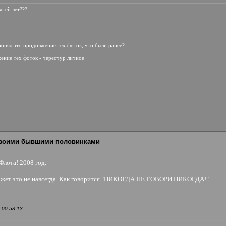
о ей лет???
 понял это продолжение тех фоток, что были ранее?
лжение тех фоток - чересчур личное
 своими бывшими половинками
лота! 2008 год.
 может это не навсегда. Как говорится "НИКОГДА НЕ ГОВОРИ НИКОГДА!"
 00:58:13