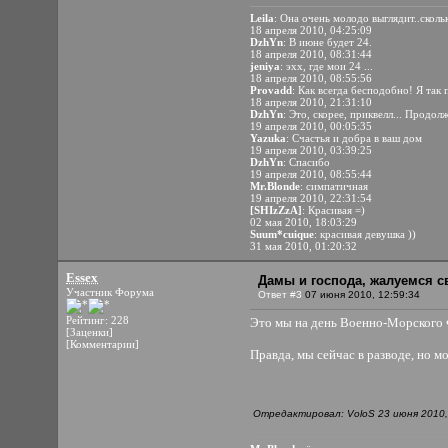
Leila
: Она очень молодо выглядит..скольк
18 апреля 2010, 04:25:09
DzhYn
: В июне будет 24.
18 апреля 2010, 08:31:44
jeniya
: эхх, где мои 24 ...
18 апреля 2010, 08:55:56
Provadd
: Как всегда бесподобно! Я так
18 апреля 2010, 21:31:10
DzhYn
: Это, скорее, приквелл... Продо
19 апреля 2010, 00:05:35
Yazuka
: Счастья и добра в ваш дом
19 апреля 2010, 03:39:25
DzhYn
: Спасибо
19 апреля 2010, 08:55:44
Mr.Blonde
: симпатичная
19 апреля 2010, 22:31:54
[SHIzZzA]
: Красивая =)
02 мая 2010, 18:03:29
Suum*cuique
: красивая девушка ))
31 мая 2010, 01:20:32
Essex
Дамы и господа, жалуемся
Участник Форума
Ответ #3
07 июня 2010, 12:59:34
Рейтинг: 228
Это мы на день Военно-Морского Ф
[Заценки]
[Комментарии]
Правда, мы сейчас в разводе, но
Отредактировал: VoloS 23 июня 2010,