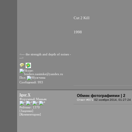
Cut 2 Kill
1998
<--- the strength and depth of noises -
-->
Пол:
Сообщений: 993
Igor X
Обмен фотографиями | 2
Форумный Маньяк
Ответ #971
02 ноября 2014, 01:27:24
Рейтинг: 1370
[Заценки]
[Комментарии]