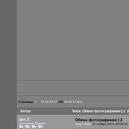
Страницы:
1
...
54
55
56
57
[
58
]
59
60
61
Все
Автор
Тема: Обмен фотографиями | 2
(
Igor X
Обмен фотографиями | 2
Форумный Маньяк
Ответ #969
02 ноября 2014, 00:58:42