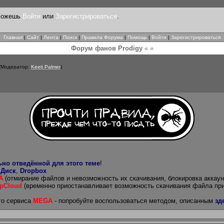
 можешь
Войти
или
Зарегистрироваться
.
Главная
|
Сайт
|
Лента
|
Поиск
|
Правила Форума
|
Помощь
|
Войти
|
Зарегистрироваться
Форум фанов Prodigy
« »
(Модератор:
Keeti Palmer
)
ьно отведённой для этого теме
!
 Диск
,
Dropbox
A
(отмирание файлов и невозможность их скачивания, блокировка аккаун
pCloud
(временно приостанавливает возможность скачивания файла пр
го сервиса
MEGA
- попробуйте воспользоваться методом, описанным
зд