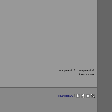
поощрений:
2
|
покараний:
0
Авторизован
|
Процитировать