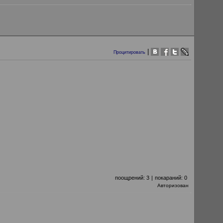
|
Процитировать
поощрений:
3
|
покараний:
0
Авторизован