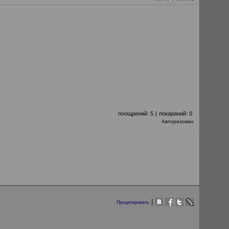
поощрений:
5
|
покараний:
0
Авторизован
|
Процитировать