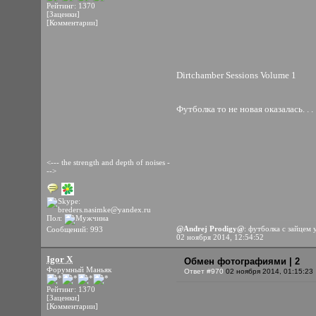
Рейтинг: 1370
[Заценки]
[Комментарии]
Dirtchamber Sessions Volume 1
Футболка то не новая оказалась. . .
<--- the strength and depth of noises -
-->
Пол:
@Andrej Prodigy@
: футболка с зайцем 
Сообщений: 993
02 ноября 2014, 12:54:52
Igor X
Обмен фотографиями | 2
Форумный Маньяк
Ответ #970
02 ноября 2014, 01:15:23
Рейтинг: 1370
[Заценки]
[Комментарии]