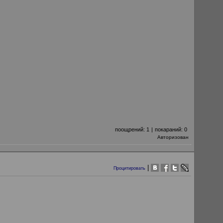
поощрений:
1
|
покараний:
0
Авторизован
|
Процитировать