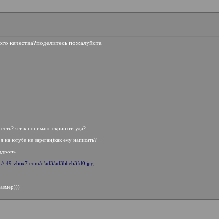
ного качества?поделитесь пожалуйста
 есть? я так понимаю, скрин оттуда?
о я на ютубе не зареган)как ему написать?
нддропь
p://i49.vbox7.com/o/ad3/ad3bbeb3fd0.jpg
азмер)))