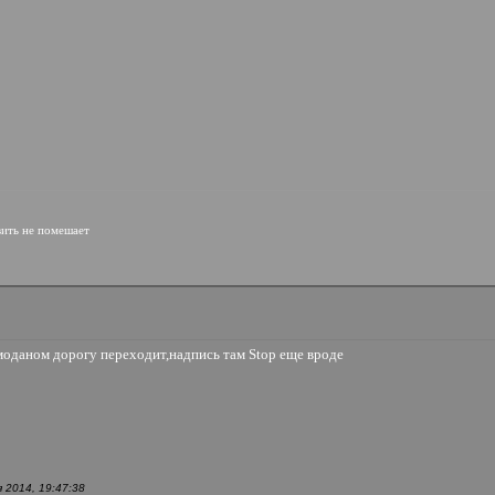
вить не помешает
емоданом дорогу переходит,надпись там Stop еще вроде
 2014, 19:47:38