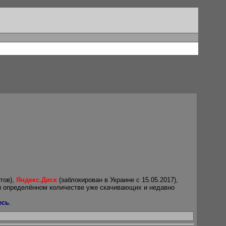
тов),
Яндекс.Диск
(заблокирован в Украине с 15.05.2017),
и определённом количестве уже скачивающих и недавно
есь
.