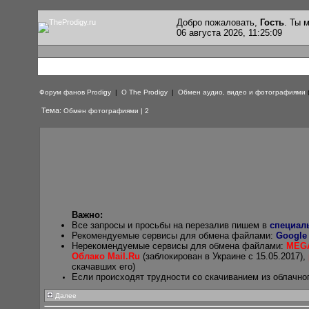
Добро пожаловать,
Гость
. Ты
06 августа 2026, 11:25:09
Форум фанов Prodigy
|
О The Prodigy
|
Обмен аудио, видео и фотографиями
Тема:
Обмен фотографиями | 2
Важно:
Все запросы и просьбы на перезалив пишем в
специал
Рекомендуемые сервисы для обмена файлами:
Google
Нерекомендуемые сервисы для обмена файлами:
MEG
Облако Mail.Ru
(заблокирован в Украине с 15.05.2017),
скачавших его)
Если происходят трудности со скачиванием из облачно
Далее