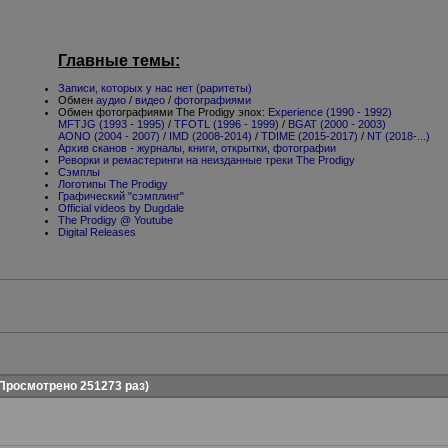
Главные темы:
Записи, которых у нас нет (раритеты)
Обмен
аудио
/
видео
/
фотографиями
Обмен фотографиями The Prodigy эпох:
Experience (1990 - 1992)
MFTJG (1993 - 1995)
/
TFOTL (1996 - 1999)
/
BGAT (2000 - 2003)
AONO (2004 - 2007)
/
IMD (2008-2014)
/
TDIME (2015-2017)
/
NT (2018-...)
Архив сканов - журналы, книги, открытки, фотографии
Реворки и ремастеринги на неизданные треки The Prodigy
Сэмплы
Логотипы The Prodigy
Графический "сэмплинг"
Official videos by Dugdale
The Prodigy @ Youtube
Digital Releases
Просмотрено 251273 раз)