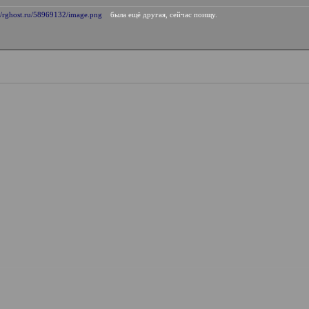
://rghost.ru/58969132/image.png
была ещё другая, сейчас поищу.