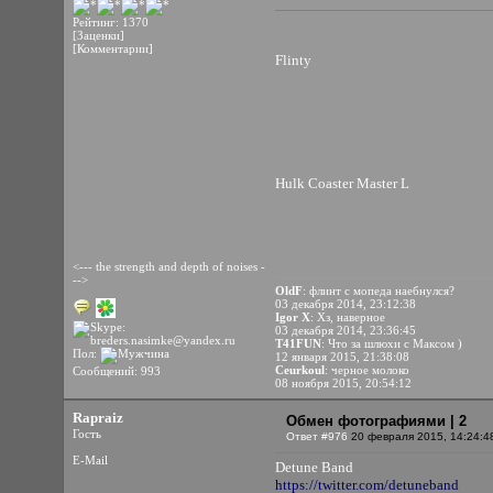
Рейтинг: 1370
[Заценки]
[Комментарии]
Flinty
Hulk Coaster Master L
<--- the strength and depth of noises -
-->
OldF
: флинт с мопеда наебнулся?
03 декабря 2014, 23:12:38
Igor X
: Хз, наверное
03 декабря 2014, 23:36:45
T41FUN
: Что за шлюхи с Максом )
Пол:
12 января 2015, 21:38:08
Ceurkoul
: черное молоко
Сообщений: 993
08 ноября 2015, 20:54:12
Rapraiz
Обмен фотографиями | 2
Гость
Ответ #976
20 февраля 2015, 14:24:4
E-Mail
Detune Band
https://twitter.com/detuneband