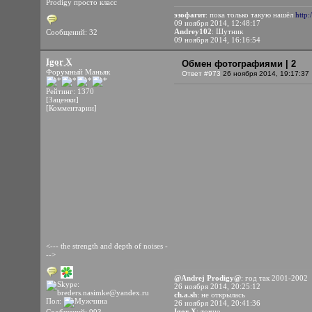
Prodigy просто класс
эзофагит
: пока только такую нашёл
http
09 ноября 2014, 12:48:17
Andrey102
: Шутник
Сообщений: 32
09 ноября 2014, 16:16:54
Igor X
Обмен фотографиями | 2
Форумный Маньяк
Ответ #973
26 ноября 2014, 19:17:37
Рейтинг: 1370
[Заценки]
[Комментарии]
<--- the strength and depth of noises -
-->
@Andrej Prodigy@
: год так 2001-2002
26 ноября 2014, 20:25:12
ch.a.sh
: не открылась
Пол:
26 ноября 2014, 20:41:36
Igor X
: точно