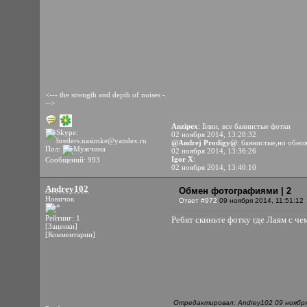
<--- the strength and depth of noises -
-->
Anzipex
: Блин, все баянистые фотки
02 ноября 2014, 13:28:32
@Andrej Prodigy@
: баянистые,но обно
Пол:
02 ноября 2014, 13:36:26
Igor X
:
Сообщений: 993
02 ноября 2014, 13:40:10
Andrey102
Обмен фотографиями | 2
Новичок
Ответ #972
09 ноября 2014, 11:51:12
Рейтинг: 1
Ребят скиньте фотку где Лаям с ч
[Заценки]
[Комментарии]
Отредактировал: Andrey102 09 ноября