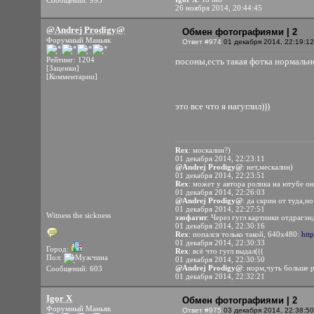
Сообщений: 993
26 ноября 2014, 20:44:45
@Andrej Prodigy@
Обмен фотографиями | 2
Форумный Маньяк
Ответ #974
01 декабря 2014, 22:19:12
Рейтинг: 1204
посоны,есть такая фотка нормаль
[Заценки]
[Комментарии]
это все что я нагуглил)))
Rex
: москалин?)
01 декабря 2014, 22:23:11
@Andrej Prodigy@
: нет,мескалин)
01 декабря 2014, 22:23:51
Rex
: может у автора ролика на ютубе он
01 декабря 2014, 22:26:03
@Andrej Prodigy@
: да скрин от туда,н
01 декабря 2014, 22:27:51
Witness the sickness
эзофагит
: Через гугл картинки отдрагэ
01 декабря 2014, 22:30:16
Rex
: попался только такой, 640x480:
htt
01 декабря 2014, 22:30:33
Город:
Rex
: всё что гугл выдал(((
Пол:
01 декабря 2014, 22:30:50
@Andrej Prodigy@
: норм,чуть больше р
Сообщений: 603
01 декабря 2014, 22:32:21
Igor X
Обмен фотографиями | 2
Форумный Маньяк
Ответ #975
03 декабря 2014, 22:38:50