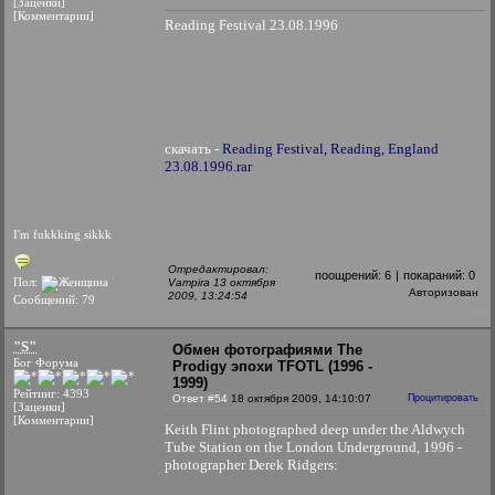
[Заценки]
[Комментарии]
Reading Festival 23.08.1996
скачать -
Reading Festival, Reading, England
23.08.1996.rar
I'm fukkking sikkk
Отредактировал:
поощрений:
6
|
покараний:
0
Пол:
Vampira 13 октября
Авторизован
2009, 13:24:54
Сообщений: 79
"S"
Обмен фотографиями The
Бог Форума
Prodigy эпохи TFOTL (1996 -
1999)
Рейтинг: 4393
Ответ #54
18 октября 2009, 14:10:07
Процитировать
[Заценки]
[Комментарии]
Keith Flint photographed deep under the Aldwych
Tube Station on the London Underground, 1996 -
photographer Derek Ridgers: