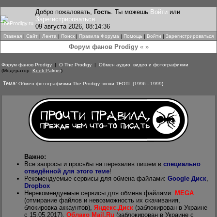
Добро пожаловать,
Гость
. Ты можешь
Войти
или
Зарегистрироваться
.
09 августа 2026, 08:14:36
Главная
|
Сайт
|
Лента
|
Поиск
|
Правила Форума
|
Помощь
|
Войти
|
Зарегистрироваться
Форум фанов Prodigy
« »
Форум фанов Prodigy
|
О The Prodigy
|
Обмен аудио, видео и фотографиями
(Модератор:
Keeti Palmer
)
Тема:
Обмен фотографиями The Prodigy эпохи TFOTL (1996 - 1999)
Важно:
Все запросы и просьбы на перезалив пишем в
специально
отведённой для этого теме
!
Рекомендуемые сервисы для обмена файлами:
Google Диск
,
Dropbox
Нерекомендуемые сервисы для обмена файлами:
MEGA
(отмирание файлов и невозможность их скачивания,
блокировка аккаунтов),
Яндекс.Диск
(заблокирован в Украине
с 15.05.2017),
Облако Mail.Ru
(заблокирован в Украине с