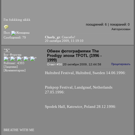
I'm fukkking sikkk
поощрений:
6
|
покараний:
0
Авторизован
Пол:
Charly_gt
: Спасибо!
Сообщений: 79
20 октября 2009, 11:19:10
"S"
Обмен фотографиями The
Бог Форума
Prodigy эпохи TFOTL (1996 -
1999)
Рейтинг: 4393
Ответ #56
20 октября 2009, 12:44:58
Процитировать
[Заценки]
[Комментарии]
Hultsfred Festival, Hultsfred, Sweden 14.06.1996:
Pinkpop Festival, Landgraaf, Netherlands
27.05.1996:
Spodek Hall, Katowice, Poland 28.12.1996:
BREATHE WITH ME