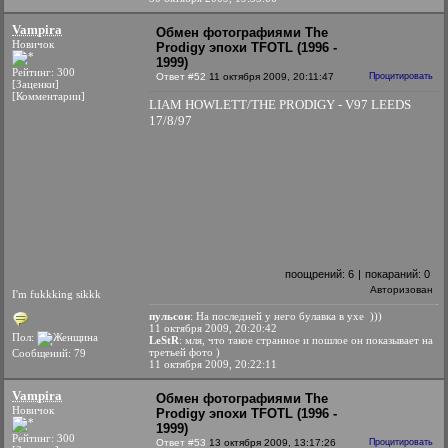
Vampira
Обмен фотографиями The
Новичок
Prodigy эпохи TFOTL (1996 -
1999)
Рейтинг: 300
Ответ #52
11 октября 2009, 20:11:47
Процитировать
[Заценки]
[Комментарии]
LIAM HOWLETT/THE PRODIGY - V97 LEEDS
17/8/97
поощрений:
6
|
покараний:
0
Авторизован
I'm fukkking sikkk
пульсон
: На последней у него булавка в ухе )))
11 октября 2009, 20:20:42
Пол:
LeStR
: мля, что такое странное и пошлое он показывает на
третьей фото )
Сообщений: 79
11 октября 2009, 20:22:11
Vampira
Обмен фотографиями The
Новичок
Prodigy эпохи TFOTL (1996 -
1999)
Рейтинг: 300
Ответ #53
13 октября 2009, 13:17:26
Процитировать