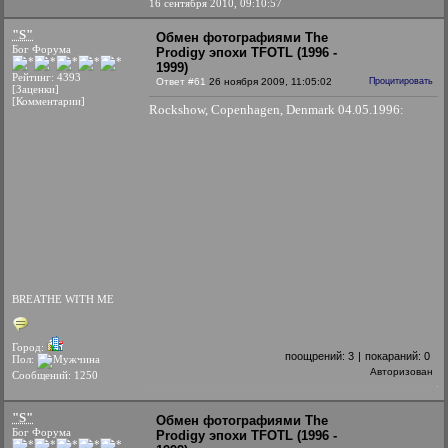
16 сентября 2010, 09:10:57
"S"
Обмен фотографиями The
Бог Форума
Prodigy эпохи TFOTL (1996 -
1999)
Рейтинг: 4393
Ответ #61
26 ноября 2009, 11:05:02
Процитировать
[Заценки]
[Комментарии]
Rockshow, Copenhagen, Denmark 04.05.1996:
BREATHE WITH ME
Город:
поощрений:
3
|
покараний:
0
Пол:
Авторизован
Сообщений: 1250
"S"
Обмен фотографиями The
Бог Форума
Prodigy эпохи TFOTL (1996 -