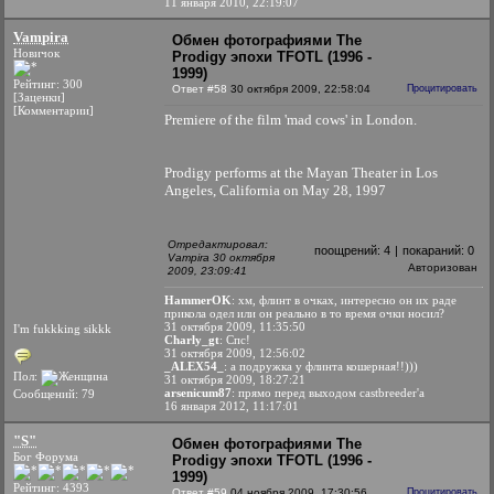
11 января 2010, 22:19:07
Vampira
Обмен фотографиями The
Новичок
Prodigy эпохи TFOTL (1996 -
1999)
Рейтинг: 300
Ответ #58
30 октября 2009, 22:58:04
Процитировать
[Заценки]
[Комментарии]
Premiere of the film 'mad cows' in London.
Prodigy performs at the Mayan Theater in Los
Angeles, California on May 28, 1997
Отредактировал:
поощрений:
4
|
покараний:
0
Vampira 30 октября
Авторизован
2009, 23:09:41
HammerOK
: хм, флинт в очках, интересно он их раде
прикола одел или он реально в то время очки носил?
31 октября 2009, 11:35:50
I'm fukkking sikkk
Charly_gt
: Спс!
31 октября 2009, 12:56:02
_ALEX54_
: а подружка у флинта кошерная!!)))
Пол:
31 октября 2009, 18:27:21
arsenicum87
: прямо перед выходом castbreeder'a
Сообщений: 79
16 января 2012, 11:17:01
"S"
Обмен фотографиями The
Бог Форума
Prodigy эпохи TFOTL (1996 -
1999)
Рейтинг: 4393
Ответ #59
04 ноября 2009, 17:30:56
Процитировать