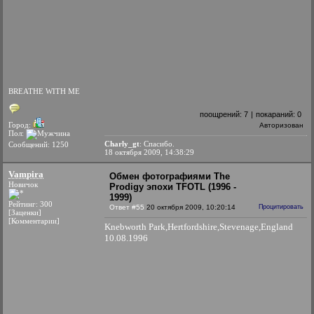
BREATHE WITH ME
поощрений:
7
|
покараний:
0
Город:
Авторизован
Пол:
Charly_gt
: Спасибо.
Сообщений: 1250
18 октября 2009, 14:38:29
Vampira
Обмен фотографиями The
Новичок
Prodigy эпохи TFOTL (1996 -
1999)
Рейтинг: 300
Ответ #55
20 октября 2009, 10:20:14
Процитировать
[Заценки]
[Комментарии]
Knebworth Park,Hertfordshire,Stevenage,England
10.08.1996