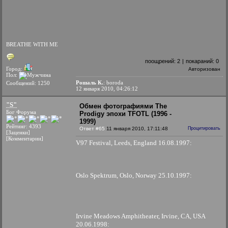
BREATHE WITH ME
поощрений:
2
|
покараний:
0
Город:
Авторизован
Пол:
Рошаль К.
: boroda
Сообщений: 1250
12 января 2010, 04:26:12
"S"
Обмен фотографиями The
Бог Форума
Prodigy эпохи TFOTL (1996 -
1999)
Рейтинг: 4393
Ответ #65
11 января 2010, 17:11:48
Процитировать
[Заценки]
[Комментарии]
V97 Festival, Leeds, England 16.08.1997:
Oslo Spektrum, Oslo, Norway 25.10.1997:
Irvine Meadows Amphitheater, Irvine, CA, USA
20.06.1998: