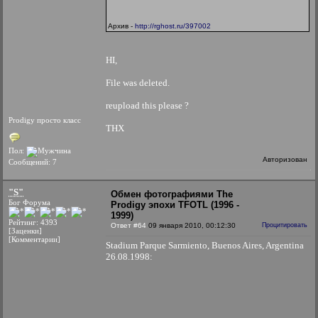
Архив -
http://rghost.ru/397002
HI,
File was deleted.
reupload this please ?
Prodigy просто класс
THX
Пол:
Авторизован
Сообщений: 7
"S"
Обмен фотографиями The
Бог Форума
Prodigy эпохи TFOTL (1996 -
1999)
Рейтинг: 4393
Ответ #64
09 января 2010, 00:12:30
Процитировать
[Заценки]
[Комментарии]
Stadium Parque Sarmiento, Buenos Aires, Argentina
26.08.1998: