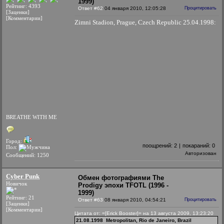
1999)
Рейтинг: 4393
Ответ #62
04 января 2010, 12:05:28
Процитировать
[Заценки]
[Комментарии]
Zimni Stadion, Prague, Czech Republic 25.04.1998:
BREATHE WITH ME
Город:
поощрений:
2
|
покараний:
0
Пол:
Авторизован
Сообщений: 1250
Cyber Punk
Обмен фотографиями The
Новичок
Prodigy эпохи TFOTL (1996 -
1999)
Рейтинг: 21
Ответ #63
08 января 2010, 04:54:21
Процитировать
[Заценки]
[Комментарии]
Цитата от: =[Erick Booster]= на 13 августа 2009, 13:23:20
21.08.1998 Metropolitan, Rio de Janeiro, Brazil