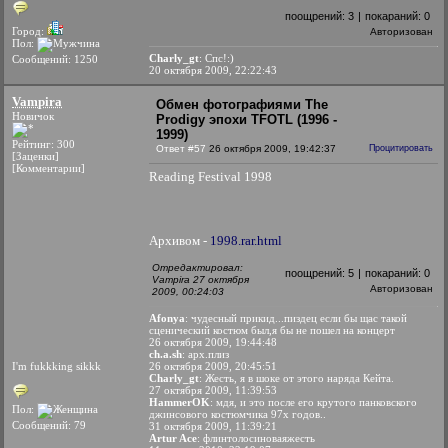
поощрений:
3
|
покараний:
0
Город:
Авторизован
Пол:
Charly_gt
: Спс!:)
Сообщений: 1250
20 октября 2009, 22:22:43
Vampira
Обмен фотографиями The
Новичок
Prodigy эпохи TFOTL (1996 -
1999)
Рейтинг: 300
Ответ #57
26 октября 2009, 19:42:37
Процитировать
[Заценки]
[Комментарии]
Reading Festival 1998
Архивом -
1998.rar.html
Отредактировал:
поощрений:
5
|
покараний:
0
Vampira 27 октября
Авторизован
2009, 00:24:03
Afonya
: чудесный прикид...пиздец если бы щас такой
сценический костюм был,я бы не пошел на концерт
26 октября 2009, 19:44:48
ch.a.sh
: арх.плиз
I'm fukkking sikkk
26 октября 2009, 20:45:51
Charly_gt
: Жесть, я в шоке от этого наряда Кейта.
27 октября 2009, 11:39:53
HammerOK
: мдя, и это после его крутого панковского
Пол:
джинсового костюмчика 97х годов..
Сообщений: 79
31 октября 2009, 11:39:21
Artur Ace
: флинтолосиноваяжесть