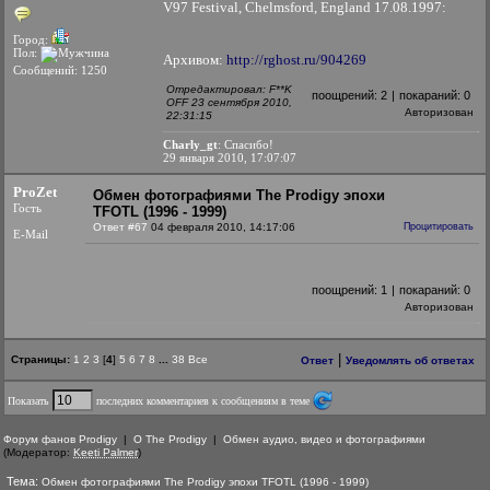
V97 Festival, Chelmsford, England 17.08.1997:
Город:
Пол:
Архивом:
http://rghost.ru/904269
Сообщений: 1250
Отредактировал: F**K
поощрений:
2
|
покараний:
0
OFF 23 сентября 2010,
Авторизован
22:31:15
Charly_gt
: Спасибо!
29 января 2010, 17:07:07
ProZet
Обмен фотографиями The Prodigy эпохи
Гость
TFOTL (1996 - 1999)
Ответ #67
04 февраля 2010, 14:17:06
Процитировать
E-Mail
поощрений:
1
|
покараний:
0
Авторизован
|
Страницы:
1
2
3
[
4
]
5
6
7
8
...
38
Все
Ответ
Уведомлять об ответах
Показать
последних комментариев к сообщениям в теме
Форум фанов Prodigy
|
О The Prodigy
|
Обмен аудио, видео и фотографиями
(Модератор:
Keeti Palmer
)
Тема:
Обмен фотографиями The Prodigy эпохи TFOTL (1996 - 1999)