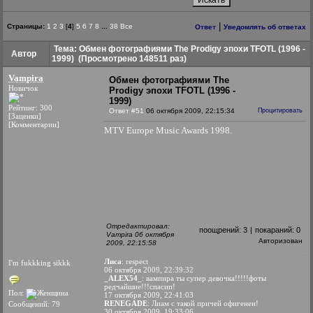
|
Страницы:
1
2
3
[
4
]
5
6
7
8
...
38
Все
Ответ
Уведомлять об ответах
Тема: Обмен фотографиями The Prodigy эпохи TFOTL (1996 -
Автор
1999)
(Просмотрено 148511 раз)
Vampira
Обмен фотографиями The
Новичок
Prodigy эпохи TFOTL (1996 -
1999)
Рейтинг: 300
Ответ #51
06 октября 2009, 22:15:34
Процитировать
[Заценки]
[Комментарии]
MTV Europe Music Awards 1998.
Отредактировал:
поощрений:
3
|
покараний:
0
Vampira 06 октября
Авторизован
2009, 22:15:58
Лиса
: respect
I'm fukkking sikkk
06 октября 2009, 22:39:32
_ALEX54_
: вампира ты супер девочка!!!!!фоты
редчайшие!!!спасип!
Пол:
17 октября 2009, 22:41:03
RENEGADE
: Лиам с такой причей офигенен!
Сообщений: 79
30 октября 2009, 19:33:06