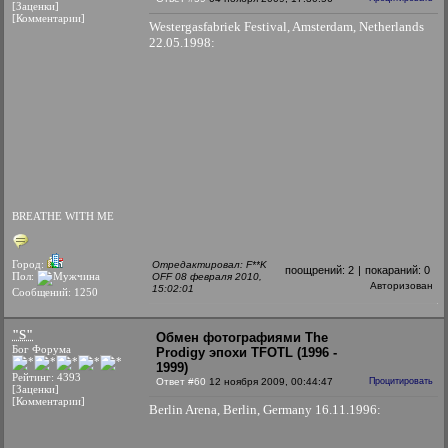
[Заценки]
[Комментарии]
Westergasfabriek Festival, Amsterdam, Netherlands
22.05.1998:
BREATHE WITH ME
Город:
Отредактировал: F**K
поощрений:
2
|
покараний:
0
Пол:
OFF 08 февраля 2010,
Авторизован
15:02:01
Сообщений: 1250
"S"
Обмен фотографиями The
Бог Форума
Prodigy эпохи TFOTL (1996 -
1999)
Рейтинг: 4393
Ответ #60
12 ноября 2009, 00:44:47
Процитировать
[Заценки]
[Комментарии]
Berlin Arena, Berlin, Germany 16.11.1996: