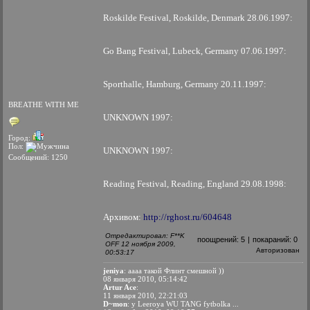
Roskilde Festival, Roskilde, Denmark 28.06.1997:
Go Bang Festival, Lubeck, Germany 07.06.1997:
Sporthalle, Hamburg, Germany 20.11.1997:
BREATHE WITH ME
UNKNOWN 1997:
Город:
Пол:
UNKNOWN 1997:
Сообщений: 1250
Reading Festival, Reading, England 29.08.1998:
Архивом:
http://rghost.ru/604648
Отредактировал: F**K
поощрений:
5
|
покараний:
0
OFF 12 ноября 2009,
Авторизован
00:53:17
jeniya
: аааа такой Флинт смешной ))
08 января 2010, 05:14:42
Artur Ace
:
11 января 2010, 22:21:03
D~mon
: y Leeroya WU TANG fytbolka ...