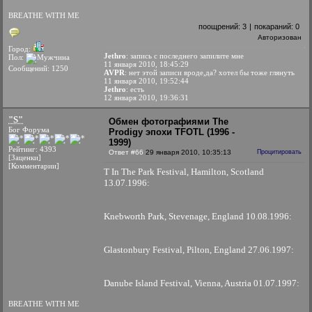
BREATHE WITH ME
поощрений:
3
|
покараний:
0
Авторизован
Город:
Jethro
: запись с последнего запилите мне
Пол:
11 января 2010, 18:45:29
Сообщений: 1250
AVPR
: нет этой записи вроде,да? хотел бы тоже глянуть
11 января 2010, 19:52:44
Jethro
: есть
12 января 2010, 19:36:31
"S"
Обмен фотографиями The
Бог Форума
Prodigy эпохи TFOTL (1996 -
1999)
Рейтинг: 4393
Ответ #66
29 января 2010, 10:35:13
Процитировать
[Заценки]
[Комментарии]
T In The Park Festival, Hamilton, Scotland
13.07.1996:
Knebworth Park, Stevenage, England 10.08.1996:
Glastonbury Festival, Pilton, England 27.06.1997:
Danube Island Festival, Vienna, Austria 01.07.1997:
BREATHE WITH ME