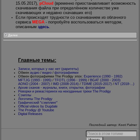
15.05.2017),
pCloud
(временно приостанавливает возможность
скачивания файла при определённом количестве уже
скачивающих и недавно скачавших его)
Если происходят трудности со скачиванием из облачного
сервиса
MEGA
- попробуйте воспользоваться методом,
описанным
здесь
.
Далее
Главные темы:
Записи, которых у нас нет (раритеты)
Обмен
аудио
/
видео
/
фотографиями
Обмен фотографиями The Prodigy эпох:
Experience (1990 - 1992)
MFTJG (1993 - 1995)
/
TFOTL (1996 - 1999)
/
BGAT (2000 - 2003)
AONO (2004 - 2007)
/
IMD (2008-2014)
/
TDIME (2015-2017)
/
NT (2018-...)
Архив сканов - журналы, книги, открытки, фотографии
Реворки и ремастеринги на неизданные треки The Prodigy
Сэмплы
Логотипы The Prodigy
Графический "сэмплинг"
Official videos by Dugdale
The Prodigy @ Youtube
Digital Releases
Последний автор: Keeti Palmer