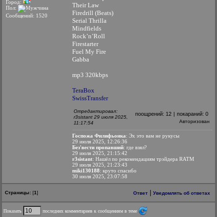
Город:
Their Law
Пол:
Firedrill (Beats)
Сообщений: 1520
Serial Thrilla
Mindfields
Rock’n’Roll
Firestarter
Fuel My Fire
Gabba
mp3 320kbps
TeraBox
SwissTransfer
Отредактировал:
поощрений:
12
|
покараний:
0
r3sistant 29 июля 2025,
Авторизован
11:17:54
Госпожа Филифьонка
: Эх это вам не рукусы
29 июля 2025, 12:26:36
Без'вести пропавший
: где взял?
29 июля 2025, 21:15:42
r3sistant
: Нашёл по рекомендациям трэйдера RATM
29 июля 2025, 21:23:43
miki130188
: круто спасибо
30 июля 2025, 23:07:58
|
Страницы:
[
1
]
Ответ
Уведомлять об ответах
Показать
последних комментариев к сообщениям в теме