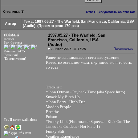
|
Страницы:
[
1
]
Ответ
Уведомлять об ответах
Тема: 1997.05.27 - The Warfield, San Francisco, California, USA
Автор
(Audio)
(Просмотрено 170 раз)
r3sistant
1997.05.27 - The Warfield, San
scouser
Francisco, California, USA
Бог Форума
(Audio)
#
29 июля 2025, 11:17:25
Процитировать
Рейтинг: 2475
[Заценки]
Ранее не всплывавшее в сети выступление
[Комментарии]
Качество оставляет желать лучшего, но, что есть,
то есть
Tracklist:
*John Ottman - Payback Time (aka Space Intro)
Smack My Bitch Up
*John Barry - Hip's Trip
Voodoo People
Breathe
Poison
You'll never walk alone
*Funky Link (Floormaster Squeeze - Kick Out The
James aka Coldcut - Hot Plate 1)
Funky Shit
Weather Experience