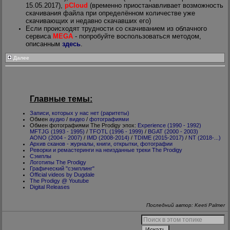
15.05.2017),
pCloud
(временно приостанавливает возможность
скачивания файла при определённом количестве уже
скачивающих и недавно скачавших его)
Если происходят трудности со скачиванием из облачного
сервиса
MEGA
- попробуйте воспользоваться методом,
описанным
здесь
.
Далее
Главные темы:
Записи, которых у нас нет (раритеты)
Обмен
аудио
/
видео
/
фотографиями
Обмен фотографиями The Prodigy эпох:
Experience (1990 - 1992)
MFTJG (1993 - 1995)
/
TFOTL (1996 - 1999)
/
BGAT (2000 - 2003)
AONO (2004 - 2007)
/
IMD (2008-2014)
/
TDIME (2015-2017)
/
NT (2018-...)
Архив сканов - журналы, книги, открытки, фотографии
Реворки и ремастеринги на неизданные треки The Prodigy
Сэмплы
Логотипы The Prodigy
Графический "сэмплинг"
Official videos by Dugdale
The Prodigy @ Youtube
Digital Releases
Последний автор: Keeti Palmer