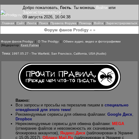
Добро пожаловать,
Гость
. Ты можешь
Войти
или
Зарегистрироваться
.
09 августа 2026, 16:04:38
Главная
|
Сайт
|
Лента
|
Поиск
|
Правила Форума
|
Помощь
|
Войти
|
Зарегистрироваться
Форум фанов Prodigy
« »
Форум фанов Prodigy
|
О The Prodigy
|
Обмен аудио, видео и фотографиями
(Модератор:
Keeti Palmer
)
Тема:
1997.05.27 - The Warfield, San Francisco, California, USA (Audio)
Важно:
Все запросы и просьбы на перезалив пишем в
специально
отведённой для этого теме
!
Рекомендуемые сервисы для обмена файлами:
Google Диск
,
Dropbox
Нерекомендуемые сервисы для обмена файлами:
MEGA
(отмирание файлов и невозможность их скачивания,
блокировка аккаунтов),
Яндекс.Диск
(заблокирован в Украине
с 15.05.2017),
Облако Mail.Ru
(заблокирован в Украине с