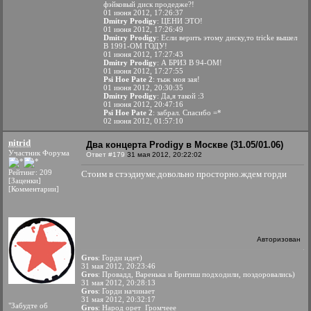
фэйковый диск продедже?!
01 июня 2012, 17:26:37
Dmitry Prodigy
: ЦЕНИ ЭТО!
01 июня 2012, 17:26:49
Dmitry Prodigy
: Если верить этому диску,то tricke вышел
В 1991-ОМ ГОДУ!
01 июня 2012, 17:27:43
Dmitry Prodigy
: А БРИЗ В 94-ОМ!
01 июня 2012, 17:27:55
Psi Hoe Pate 2
: тыж моя зая!
01 июня 2012, 20:30:35
Dmitry Prodigy
: Да,я такой :3
01 июня 2012, 20:47:16
Psi Hoe Pate 2
: забрал. Спасибо =*
02 июня 2012, 01:57:10
nitrid
Два концерта Prodigy в Москве (31.05/01.06)
Участник Форума
Ответ #179
31 мая 2012, 20:22:02
Рейтинг: 209
Стоим в стээдиуме.довольно просторно.ждем горди
[Заценки]
[Комментарии]
Авторизован
Gros
: Горди идет)
31 мая 2012, 20:23:46
Gros
: Провадд, Варенька и Бритиш подходили, поздоровались)
31 мая 2012, 20:28:13
Gros
: Горди начинает
31 мая 2012, 20:32:17
"Забудте об
Gros
: Народ орет Громчеее