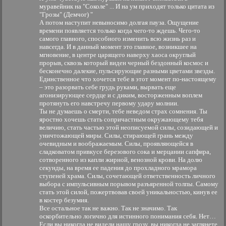
муравейник на "Соколе" ... И на ум приходят только цитата из
"Грозы" (Демчог) "
А потом наступит невыносимо долгая пауза. Ощущение
времени появляется только когда чего-то ждешь. Чего-то
самого главного, способного изменить всю жизнь раз и
навсегда. И в данный момент это главное, возникшее на
мгновение, в центре царящего наверху хаоса округлый
прорыв, сквозь который виден черный бездонный космос и
бесконечно далекие, пульсирующие разными цветами звезды.
Единственное что хочется тебе в этот момент по-настоящему
– это разорвать себе грудь руками, вырвать еще
агонизирующее сердце и с диким, восторженным воплем
протянуть его навстречу первому удару молнии.
Ты не думаешь о смерти, тебе неведом страх сомнения. Ты
яростно хочешь стать сопричастным окружающему тебя
величию, стать частью этой неописуемой силы, созидающей и
уничтожающей миры. Силы, стирающей грань между
очевидным и воображаемым. Силы, проявляющейся в
сладковатом привкусе березового сока и мерцании сапфира,
сотворенного из капли жирной, венозной крови. На долю
секунды, на время ее падения до прохладного мрамора
ступеней храма. Силы, сочетающей ответственность личного
выбора с импульсивным порывом разъяренной толпы. Самому
стать этой силой, пожертвовав своей уникальностью, кинув ее
в костер безумия.
Все остальное так не важно. Так не значимо. Так
оскорбительно логично для истинного понимания себя. Нет…
Если вы никогда не видели нашу грозу, вы никогда не заглянете