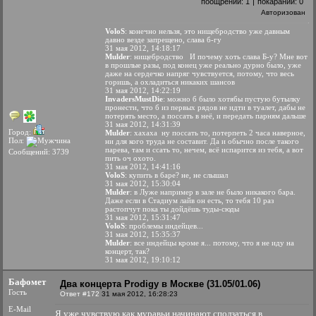
поощрений:
1
|
покараний:
0
Авторизован
VoloS
: конечно нельзя, это нищебродство уже давным
давно везде запрещено, слава б-гу
31 мая 2012, 14:18:17
Mulder
: нищебродство
И почему хоть слава Б-у? Мне вот
в прошлые разы, под конец уже реально дурно было, уже
даже на сердечко напряг чувствуется, потому, что весь
горишь, а охладиться никаких шансов
31 мая 2012, 14:22:19
InvadersMustDie
: можно б было хотябы пустую бутылку
пронести, что б из первых рядов не идти в туалет, дабы не
потерять место, а поссать в неё, и передать парням дальше
31 мая 2012, 14:31:39
Город:
Mulder
: хахаха
ну поссать то, потерпеть 2 часа наверное,
Пол:
ни для кого труда не составит. Да и обычно после такого
парева, там и ссать то, нечем, всё испарится из тебя, а вот
Сообщений: 3739
пить оч охото.
31 мая 2012, 14:41:16
VoloS
: купить в баре? не, не слышал
31 мая 2012, 15:30:04
Mulder
: в Луже например в зале не было никакого бара.
Даже если в Стадиум лайв он есть, то тебя 10 раз
растопчут пока ты дойдёшь туды-сюды
31 мая 2012, 15:31:47
VoloS
: проблемы индейцев...
31 мая 2012, 15:35:37
Mulder
: все индейцы кроме я... потому, что я не иду на
концерт, так?
31 мая 2012, 19:10:12
Бафомет
Два концерта Prodigy в Москве (31.05/01.06)
Гость
Ответ #172
31 мая 2012, 16:28:23
E-Mail
Я уже чувствую как муравьи начинают сползаться в