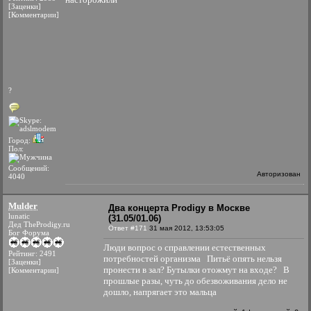
[Заценки]
[Комментарии]
?
Город:
Пол:
Сообщений:
Авторизован
4040
Mulder
Два концерта Prodigy в Москве
lunatic
(31.05/01.06)
Дед TheProdigy.ru
Ответ #171
31 мая 2012, 13:53:05
Бог Форума
Люди вопрос о справлении естественных
Рейтинг: 2491
потребностей организма
Питьё опять нельзя
[Заценки]
пронести в зал? Бутылки отожмут на входе?
В
[Комментарии]
прошлые разы, чуть до обезвоживания дело не
дошло, напрягает это мальца