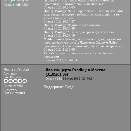
Пол:
Просто они тож разные бывают, бывают обычные
простенькие, а бывают ещё какие пиздёвые
Сообщений: 2380
31 мая 2012, 20:57:05
Dmitry Prodigy
: Да не...простенький...Герб Бреста..Мне
ваще стыдноза то,что я ребятам передал
Денег на тот
момент ваще не было
31 мая 2012, 20:58:37
Dmitry Prodigy
: Вадим не даст соврать
31 мая 2012, 20:58:49
Dmitry Prodigy
: *или вход в Брестскую крепость
31 мая 2012, 20:59:16
Mulder
: понял Диман))) а до этого попутал, думал это
продиджёвые магниты, в Ледовом и Стадиум Лайве
продавались) Главное внимание, так что не запаривайся
31 мая 2012, 21:16:06
Varen'e
: Димаа
и цветок у меня :3 спасибо вам с
проваддом
01 июня 2012, 10:44:54
Dmitry Prodigy
Два концерта Prodigy в Москве
Активист
(31.05/01.06)
Бог Форума
Ответ #182
31 мая 2012, 20:49:34
Рейтинг: 3689
Поддержите Горди!
[Заценки]
[Комментарии]