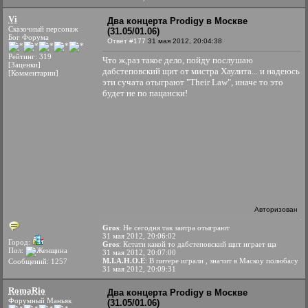
Vi
Два концерта Prodigy в Москве
Сказочный персонаж
(31.05/01.06)
Бог Форума
Ответ #177
31 мая 2012, 20:04:38
Рейтинг: 319
Что ж,раз такое дело, пойду послушаю
[Заценки]
дабстеповский щит от мистра Хаулита... и надеюсь
[Комментарии]
эти сучата отыграют "Their Law", иначе то это
будет не по пацански!
Авторизован
Gros
: Не сегодня так завтра отыграют
31 мая 2012, 20:06:02
Город:
Gros
: Кстати какой то дабстеповский щит играет ща
Пол:
31 мая 2012, 20:07:00
М.I.А.H.О.Е
: В питере играли , значит в Маскоу полюбасу
Сообщений: 1257
31 мая 2012, 20:09:31
RomaRio
Два концерта Prodigy в Москве
Форумный Маньяк
(31.05/01.06)