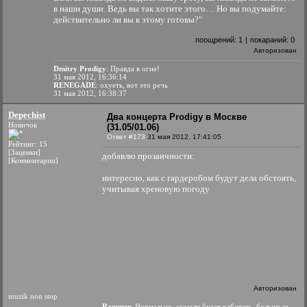
в наши души. Ведь вы так хотите этого… Но вы подумайте:
действительно ли вы к этому готовы?"
поощрений:
1
|
покараний:
0
Авторизован
Dmitry Prodigy
: Правда в огне!
31 мая 2012, 16:36:14
RENEGADE
: охуеть, вот это речь
31 мая 2012, 16:38:37
Depechist
Два концерта Prodigy в Москве
Новичок
(31.05/01.06)
Ответ #173
31 мая 2012, 17:41:05
Рейтинг: 15
[Заценки]
добавлю прозаичности:
[Комментарии]
интересно, как с гардеробом будут дела обстоять,
учитывая хреновую погоду
Авторизован
muzik non stop
Rammer
: Нормально, сказали будет работать
больше за