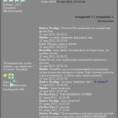
Ответ #178
31 мая 2012, 20:15:36
Рейтинг: 1013
[Заценки]
[Комментарии]
поощрений:
5
|
покараний:
0
Авторизован
Dmitry Prodigy
: Отлично!По возможности заливай ещё
фотки,Ром
31 мая 2012, 20:19:17
Mulder
: не вижу знакомых форумных лиц
31 мая 2012, 20:22:16
Gros
: Малдер, такая ж фигня
31 мая 2012, 20:23:22
RomaRio
: вижу фейта, больше фото не будет пока , не
удобно писать
31 мая 2012, 20:26:22
Gros
: На вас уже задние ряды напирают)) держитесь
посоны
"Безумцами нас делает
31 мая 2012, 20:31:32
музыка, а не наркотики."
Mulder
: РомаРио, да уж не разменивайся на писанину,
© Leeroy Thornhill
лучше полностью вложись в отрыв
Ещё успеешь написать
и фотки выложить, а сейчас надо ловить момент)
31 мая 2012, 20:32:36
Dmitry Prodigy
: "не вижу знакомых лиц" -
А теперь??
Город:
31 мая 2012, 20:46:26
Пол:
Mulder
:
было бы весело
Сообщений: 864
31 мая 2012, 20:47:45
Psi Hoe Pate 2
: ТАК НАМНОГО ЛУЧШЕ
01 июня 2012, 14:16:39
Dmitry Prodigy
: Диск получил?
01 июня 2012, 14:23:29
Psi Hoe Pate 2
: неа ещё
01 июня 2012, 17:15:44
Dmitry Prodigy
: Ты понимаешь насколько хорошо я к тебе
отношусь,если я отдал тебе свой ЕДИНСТВЕННЫЙ