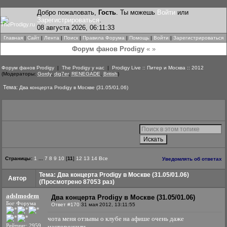
Добро пожаловать,
Гость
. Ты можешь
Войти
или
Зарегистрироваться
.
08 августа 2026, 06:11:33
Главная
|
Сайт
|
Лента
|
Поиск
|
Правила Форума
|
Помощь
|
Войти
|
Зарегистрироваться
Форум фанов Prodigy
« »
Форум фанов Prodigy
|
The Prodigy у нас
|
Prodigy Live :: Питер и Москва :: 2012
(Модераторы:
Gordy
,
dig7er
,
RENEGADE
,
British
)
Тема:
Два концерта Prodigy в Москве (31.05/01.06)
Страницы:
1
...
7
8
9
10
[
11
]
12
13
14
Все
Уведомлять об ответах
Тема: Два концерта Prodigy в Москве (31.05/01.06)
Автор
(Просмотрено 87053 раз)
adslmodem
Два концерта Prodigy в Москве (31.05/01.06)
Бог Форума
Ответ #170
31 мая 2012, 13:11:55
чота меня отзывы о клубе на афише очень даже
Рейтинг: 2959
насторожили