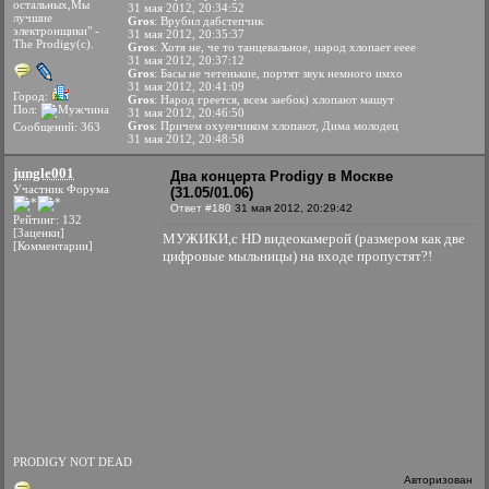
остальных,Мы
31 мая 2012, 20:34:52
лучшие
Gros
: Врубил дабстепчик
электронщики" -
31 мая 2012, 20:35:37
The Prodigy(c).
Gros
: Хотя не, че то танцевальное, народ хлопает ееее
31 мая 2012, 20:37:12
Gros
: Басы не четенькие, портят звук немного имхо
31 мая 2012, 20:41:09
Город:
Gros
: Народ греется, всем заебок) хлопают машут
Пол:
31 мая 2012, 20:46:50
Gros
: Причем охуенчиком хлопают, Дима молодец
Сообщений: 363
31 мая 2012, 20:48:58
jungle001
Два концерта Prodigy в Москве
Участник Форума
(31.05/01.06)
Ответ #180
31 мая 2012, 20:29:42
Рейтинг: 132
[Заценки]
МУЖИКИ,с HD видеокамерой (размером как две
[Комментарии]
цифровые мыльницы) на входе пропустят?!
PRODIGY NOT DEAD
Авторизован