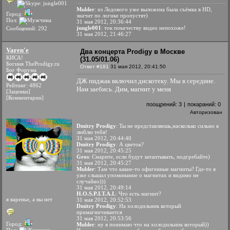
Mulder
: из Ледового уже выложена была съёмка в HD,
Город:
значит по логике пропустят)
Пол:
31 мая 2012, 20:36:44
jungle001
: ток покачеству видео непохоже!
Сообщений: 292
31 мая 2012, 21:46:27
Varen'e
Два концерта Prodigy в Москве
КИСА!
(31.05/01.06)
Богиня TheProdigy.ru
Ответ #181
31 мая 2012, 20:41:50
Бог Форума
ДЖ пиджак включил дискотеку. Мы в середине.
Рейтинг: 4862
Нам заебись. Дим, магнит у меня
[Заценки]
[Комментарии]
поощрений:
3
|
покараний:
0
Авторизован
Dmitry Prodigy
: Ты не представляешь,насколько сильно я
люблю тебя!
31 мая 2012, 20:44:40
Dmitry Prodigy
: А цветок?
31 мая 2012, 20:45:25
Gros
: Смарите, если будут затаптывать, подгребайте)
31 мая 2012, 20:45:27
Mulder
: Там что какие-то офигенные магниты? Где-то я
уже слышал упоминание о магнитах и видимо не
случайно)))
31 мая 2012, 20:49:14
H.O.S.P.I.T.A.L
: Что есть магнит?
я варенье, а вы нет
31 мая 2012, 20:52:53
Dmitry Prodigy
: На холодильник который
примагничивается
31 мая 2012, 20:53:56
Город:
Mulder
: ну я понимаю что на холодильник который))