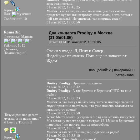
звук волнительно.
31 мая 2012, 17:45:25
Город:
Mulder
: я тоже переживаю из-за погоды, так как явно
Пол:
придётся куртяк или ветровку накидывать, а что потом с
ней там делать?! Не снимешь, так сгоришь ведь ((
Сообщений: 10
31 мая 2012, 19:08:56
RomaRio
Два концерта Prodigy в Москве
Форумный Маньяк
(31.05/01.06)
Ответ #174
31 мая 2012, 18:50:05
Рейтинг: 1013
[Заценки]
Стоим у входа. Я, Псих и Сапер.
[Комментарии]
Людей уже прилияно. Пока еще не запаскают.
Ждем.
поощрений:
2
|
покараний:
0
Авторизован
Dmitry Prodigy
: Прилияно италияно
31 мая 2012, 19:05:32
Dmitry Prodigy
: А где Бритиш с Вареньем?ЧТО-то я не
пойму
31 мая 2012, 19:06:23
Mulder
: а что могут начать запускать за полтора часа? И
людей прилично настолько, что уже можешь оказаться за
километр от сцены?
31 мая 2012, 19:07:50
"Безумцами нас делает
Gros
: Места много, у сцены в 3 ряд еще можно тиснуться.
музыка, а не наркотики."
Мы встали у перегородки в метрах 12-15(как в Брикстоне
© Leeroy Thornhill
например ) по центру, народ подгребает.
31 мая 2012, 19:35:10
Mulder
: а там что танцпартер поделен на ряды?
31 мая 2012, 19:38:10
Город:
RomaRio
: Дим, Кубань с нами ))