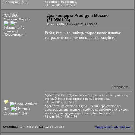
хорошее и радостное.
Сообщений: 613
31 мая 2012, 22:22:17
Anubizz
Два концерта Prodigy в Москве
Участник Форума
(31.05/01.06)
Ответ #186
31 мая 2012, 21:53:04
Рейтинг: 1476
[Заценки]
Ребят, если что-нибудь старое новое и новое
[Комментарии]
сыграют, отпишите поскорее пожалуйста!
Авторизован
SpeedFire
: Все! Ждем часа полтора, там сейчас уже не до
этого. У меня сука вторую ночь бессонница
31 мая 2012, 21:59:07
SpeedFire
: да сейчас бы туда...ну ни хера,сейчас не
Пол:
срослось значит осенью в сербию по любому умчу. черти
тока сегодня кредит одобрили, убил бы сука!!!
Сообщений: 249
31 мая 2012, 22:12:56
Страницы:
1
...
7
8
9
10
[
11
]
12
13
14
Все
Уведомлять об ответах