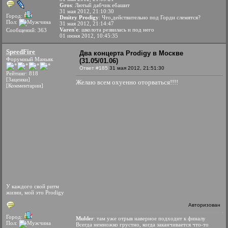
Gros
: Лютый дабчик ебашит
31 мая 2012, 21:10:30
Город:
Dmitry Prodigy
: Что,действительно под Горди слемятся?
Пол:
31 мая 2012, 21:14:47
Varen'e
: школота резвилась и под него
Сообщений: 363
01 июня 2012, 10:45:35
SpeedFire
Два концерта Prodigy в Москве
Форумный Маньяк
(31.05/01.06)
Ответ #185
31 мая 2012, 21:51:30
Рейтинг: 818
[Заценки]
Желаю всем охуенно оторваться!!!!
[Комментарии]
У каждого свой ритм
жизни, мой это Prodigy
Авторизован
Город:
Mulder
: там уже отрыв наверное подходит к финалу
Пол:
Всегда немножко грустно, когда заканчивается что-то