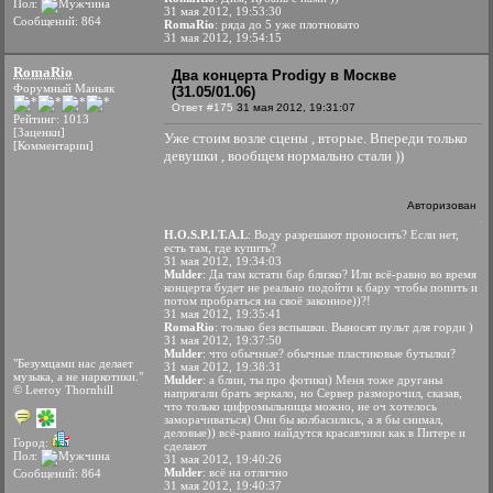
Пол:
31 мая 2012, 19:53:30
Сообщений: 864
RomaRio
: ряда до 5 уже плотновато
31 мая 2012, 19:54:15
RomaRio
Два концерта Prodigy в Москве
Форумный Маньяк
(31.05/01.06)
Ответ #175
31 мая 2012, 19:31:07
Рейтинг: 1013
[Заценки]
Уже стоим возле сцены , вторые. Впереди только
[Комментарии]
девушки , вообщем нормально стали ))
Авторизован
H.O.S.P.I.T.A.L
: Воду разрешают проносить? Если нет,
есть там, где купить?
31 мая 2012, 19:34:03
Mulder
: Да там кстати бар близко? Или всё-равно во время
концерта будет не реально подойти к бару чтобы попить и
потом пробраться на своё законное))?!
31 мая 2012, 19:35:41
RomaRio
: только без вспышки. Выносят пульт для горди )
31 мая 2012, 19:37:50
Mulder
: что обычные? обычные пластиковые бутылки?
"Безумцами нас делает
31 мая 2012, 19:38:31
музыка, а не наркотики."
Mulder
: а блин, ты про фотики) Меня тоже друганы
© Leeroy Thornhill
напрягали брать зеркало, но Сервер разморочил, сказав,
что только цифромыльницы можно, не оч хотелось
заморачиваться) Они бы колбасились, а я бы снимал,
деловые)) всё-равно найдутся красавчики как в Питере и
Город:
сделают
Пол:
31 мая 2012, 19:40:26
Mulder
: всё на отлично
Сообщений: 864
31 мая 2012, 19:40:37