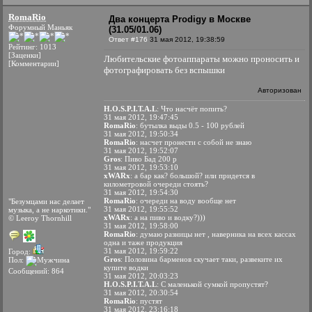
RomaRio
Два концерта Prodigy в Москве
Форумный Маньяк
(31.05/01.06)
Ответ #176
31 мая 2012, 19:38:59
Рейтинг: 1013
[Заценки]
Любительские фотоаппараты можно проносить и
[Комментарии]
фотографировать без вспышки
Авторизован
H.O.S.P.I.T.A.L
: Что насчёт попить?
31 мая 2012, 19:47:45
RomaRio
: бутылка выды 0.5 - 100 рублей
31 мая 2012, 19:50:34
RomaRio
: насчет пронести с собой не знаю
31 мая 2012, 19:52:07
Gros
: Пиво Бад 200 р
31 мая 2012, 19:53:10
xWARx
: а бар как? большой? или придется в
километровой очереди стоять?
31 мая 2012, 19:54:30
RomaRio
: очереди на воду вообще нет
"Безумцами нас делает
31 мая 2012, 19:55:52
музыка, а не наркотики."
xWARx
: а на пиво и водку?)))
© Leeroy Thornhill
31 мая 2012, 19:58:00
RomaRio
: думаю разницы нет , наверника на всех кассах
одна и таже продукция
31 мая 2012, 19:59:22
Город:
Gros
: Половина барменов скучает таки, развеките их
Пол:
купите водки
Сообщений: 864
31 мая 2012, 20:03:23
H.O.S.P.I.T.A.L
: С маленькой сумкой пропустят?
31 мая 2012, 20:30:54
RomaRio
: пустят
31 мая 2012, 23:16:18