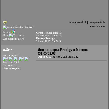
поощрений:
1
|
покараний:
0
Авторизован
Город:
Gros
: Поддерживаем)
Пол:
31 мая 2012, 20:53:39
Dmitry Prodigy
:
Сообщений: 1576
31 мая 2012, 20:56:54
seRver
Два концерта Prodigy в Москве
_-_-_-_-_-_-_-_
(31.05/01.06)
Бог Форума
Ответ #183
31 мая 2012, 21:01:52
Рейтинг: 2340
[Заценки]
[Комментарии]