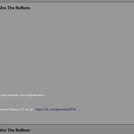
Are The Ruffest»
уда вручающие уже направились.
нчится ближе к 12 ночи -
https://vk.com/greenfest2014
Are The Ruffest»