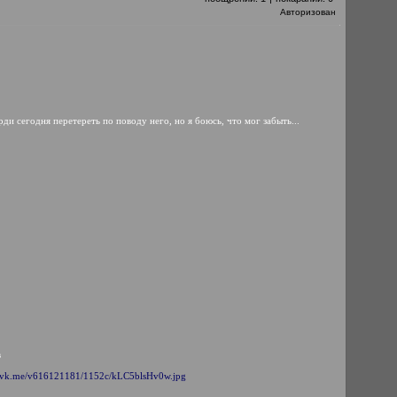
Авторизован
ди сегодня перетереть по поводу него, но я боюсь, что мог забыть...
в
1.vk.me/v616121181/1152c/kLC5blsHv0w.jpg