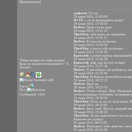
[Комментарии]
эзофагит
: Гут ъъ
29 июня 2014, 13:03:09
DJ ZX
: а чо не выкладывать треки?
29 июня 2014, 13:18:54
Deefrex
: Прям сча не надо.
29 июня 2014, 13:21:15
Third Kiss
: тебя никто не спрашивал
29 июня 2014, 13:31:57
Deefrex
: В опросик посмотри
29 июня 2014, 13:34:50
Third Kiss
: в трусы себе посмотри
29 июня 2014, 13:42:39
Бармалей
: я домой приеду выкладывайт
30 июня 2014, 12:56:39
"Наша музыка-это наша музыка!
Бармалей
: диф, иди на хуй отсюда!
Кому не нравится-отваливайте!" Л.
30 июня 2014, 12:57:38
Хоулетт
Deefrex
: Я как-нибудь сам разберусь, куд
30 июня 2014, 15:55:46
Third Kiss
: Разберись пожалуйста поскоре
30 июня 2014, 16:17:21
Deefrex
: Надо же.
Город:
30 июня 2014, 16:23:35
Пол:
Deefrex
: Очень смешно, Вукс. Насколько
Сообщений: 1454
необоснованные гнобления, посылания и
30 июня 2014, 18:50:24
Third Kiss
: Ты не за это их получаешь.
30 июня 2014, 18:53:05
Deefrex
: Вукс, окей. Киссер, поведай мн
30 июня 2014, 22:00:20
Third Kiss
: Лично меня бесит,т что ты 
Бармалея ты стукнул.
01 июля 2014, 08:15:05
Deefrex
: Фантазия у тебя, конечно, сно
01 июля 2014, 20:52:36