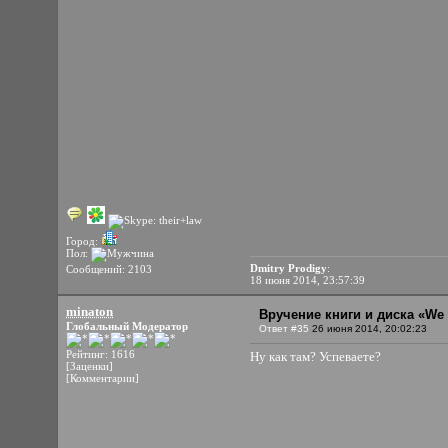
Город:
Пол:
Dmitry Prodigy
:
Сообщений: 2103
18 июня 2014, 23:57:39
minaton
Вручение книги и диска «We 
Глобальный Модератор
Ответ #35
26 июня 2014, 20:02:23
Рейтинг: 1616
Ну как там? Успеваете?
[Заценки]
[Комментарии]