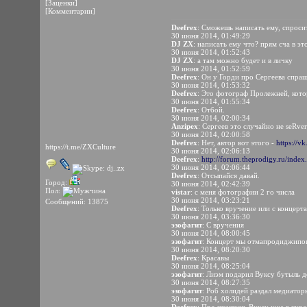
[Заценки]
[Комментарии]
Deefrex
: Сможешь написать ему, спросит
30 июня 2014, 01:49:29
DJ ZX
: написать ему что? прям сча в эт
30 июня 2014, 01:52:43
DJ ZX
: а там можно будет и в личку
30 июня 2014, 01:52:59
Deefrex
: Он у Горди про Сергеева спра
30 июня 2014, 01:53:32
Deefrex
: Это фотограф Пролежней, котор
30 июня 2014, 01:55:34
Deefrex
: Отбой.
30 июня 2014, 02:00:34
Anzipex
: Сергеев это случайно не seRve
30 июня 2014, 02:00:58
Deefrex
: Нет, автор вот этого -
https://
https://t.me/ZXCulture
30 июня 2014, 02:06:13
Deefrex
:
http://forum.theprodigy.ru/index
30 июня 2014, 02:06:44
Deefrex
: Отсыпайся давай.
Город:
30 июня 2014, 02:42:39
Пол:
vistar
: с меня фотографии 2 го числа
30 июня 2014, 03:23:21
Сообщений: 13875
Deefrex
: Только вручение или с концерта
30 июня 2014, 03:36:30
эзофагит
: С вручения
30 июня 2014, 08:00:45
эзофагит
: Концерт мы отмапродиджипопи
30 июня 2014, 08:20:30
Deefrex
: Красавы
30 июня 2014, 08:25:04
эзофагит
: Лиэм подарил Вуксу бутыль д
30 июня 2014, 08:27:35
эзофагит
: Роб холидей раздал медиато
30 июня 2014, 08:30:04