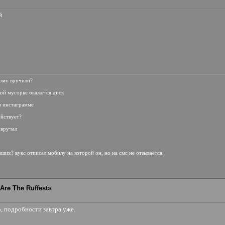
ей
иэму вручили?
кой мусорке окажется диск
 в инстаграмме
ействует?
о вручал
авших? вукс отписал мобилу на которой он, но на смс не отзывается
Are The Ruffest»
о, подробности завтра уже.