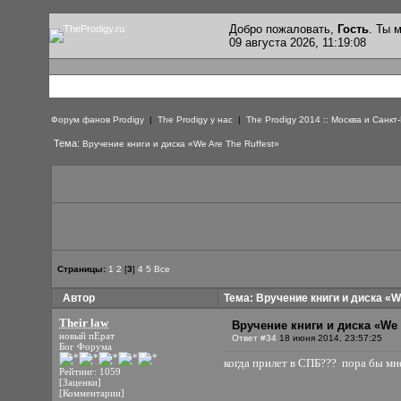
Добро пожаловать,
Гость
. Ты
09 августа 2026, 11:19:08
Форум фанов Prodigy
|
The Prodigy у нас
|
The Prodigy 2014 :: Москва и Санкт
Тема:
Вручение книги и диска «We Are The Ruffest»
Страницы:
1
2
[
3
]
4
5
Все
Автор
Тема: Вручение книги и диска «W
Their law
Вручение книги и диска «We 
новый пЕрат
Ответ #34
18 июня 2014, 23:57:25
Бог Форума
когда прилет в СПБ??? пора бы м
Рейтинг: 1059
[Заценки]
[Комментарии]