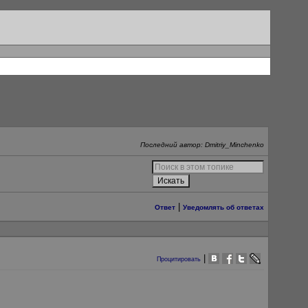
Последний автор: Dmitriy_Minchenko
|
Ответ
Уведомлять об ответах
|
Процитировать