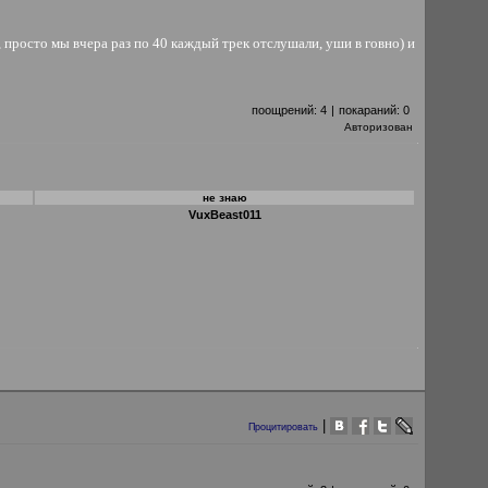
, просто мы вчера раз по 40 каждый трек отслушали, уши в говно) и
поощрений:
4
|
покараний:
0
Авторизован
не знаю
VuxBeast011
|
Процитировать