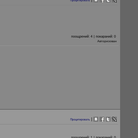
Процитировать
поощрений:
4
|
покараний:
0
Авторизован
|
Процитировать
поощрений:
1
|
покараний:
0