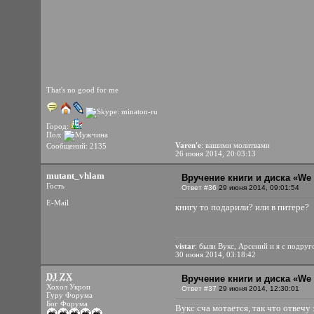
That's no good for me
Город:
Пол:
Varen'e
: вашими молитвами
Сообщений: 2135
26 июня 2014, 20:03:13
mutant_vhlam
Вручение книги и диска «We 
Гость
Ответ #36
29 июня 2014, 09:01:54
E-Mail
книгу то подарили? или в питере?
vistar
: были Вукс, Арсений и я с подруг
30 июня 2014, 03:18:42
DJ ZX
Вручение книги и диска «We 
Хохол Укроп
Ответ #37
29 июня 2014, 12:30:01
Гуру Форума
Бог Форума
Вукс сча мотается, так что отвечу 