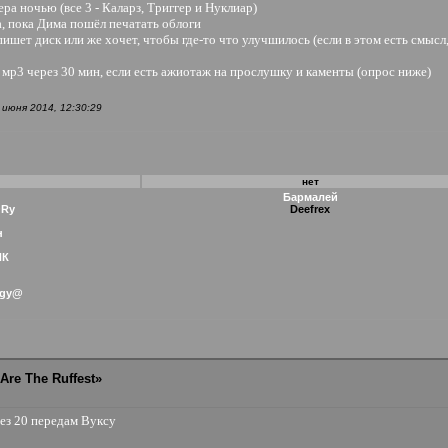
а ночью (все 3 - Каларз, Триггер и Нуклиар)
а, пока Дима пошёл печатать облоги
пишет диск или же хочет, чтобы где-то что улучшилось (если в этом есть смысл
 мр3 через 30 мин, если есть ажиотаж на прослушку и каменты (опрос ниже)
июня 2014, 12:30:29
нет
Бармалей
ORy
Deefrex
н
ИК
igy@
Are The Ruffest»
рез 20 передам Вуксу