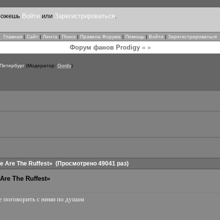
 можешь
Войти
или
Зарегистрироваться
.
Главная
|
Сайт
|
Лента
|
Поиск
|
Правила Форума
|
Помощь
|
Войти
|
Зарегистрироваться
Форум фанов Prodigy
« »
-Петербург
(Модератор:
Gordy
)
e Are The Ruffest»
(Просмотрено 49041 раз)
Are The Ruffest»
не поговорить с ними по душам