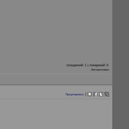
поощрений:
1
|
покараний:
0
Авторизован
|
Процитировать