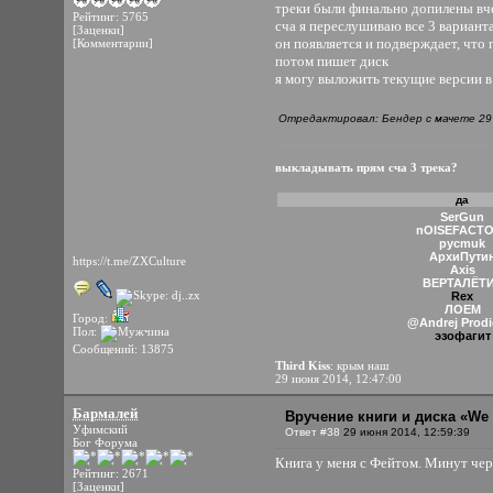
треки были финально допилены вчер
Рейтинг: 5765
сча я переслушиваю все 3 вариант
[Заценки]
он появляется и подверждает, что 
[Комментарии]
потом пишет диск
я могу выложить текущие версии в
Отредактировал: Бендер с мачете 29 
выкладывать прям сча 3 трека?
да
SerGun
nOISEFACT
pycmuk
АрхиПути
https://t.me/ZXCulture
Axis
ВЕРТАЛЁТ
Rex
ЛОЕМ
Город:
@Andrej Prod
Пол:
эзофагит
Сообщений: 13875
Third Kiss
: крым наш
29 июня 2014, 12:47:00
Бармалей
Вручение книги и диска «We 
Уфимский
Ответ #38
29 июня 2014, 12:59:39
Бог Форума
Книга у меня с Фейтом. Минут че
Рейтинг: 2671
[Заценки]