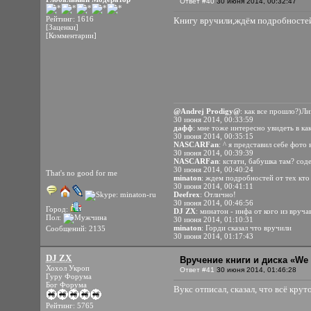
Ответ #40
30 июня 2014, 00:32:47
Рейтинг: 1616
Книгу вручили,ждём подробност
[Заценки]
[Комментарии]
@Andrej Prodigy@
: как все прошло?)Л
30 июня 2014, 00:33:59
дафф
: мне тоже интересно увидеть в ка
30 июня 2014, 00:35:15
NASCARFan
: ^ я представил себе фото
30 июня 2014, 00:39:39
NASCARFan
: кстати, бабушка там? сод
30 июня 2014, 00:40:24
That's no good for me
minaton
: ждем подробностей от тех кт
30 июня 2014, 00:41:11
Deefrex
: Отлично!
30 июня 2014, 00:46:56
Город:
DJ ZX
: минатон - инфа от кого из вруч
Пол:
30 июня 2014, 01:10:31
minaton
: Горди сказал что вручили
Сообщений: 2135
30 июня 2014, 01:17:43
DJ ZX
Вручение книги и диска «We 
Хохол Укроп
Ответ #41
30 июня 2014, 01:46:28
Гуру Форума
Бог Форума
Вукс отписал, сказал, что всё крут
Рейтинг: 5765