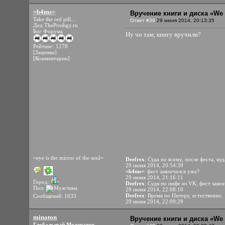
=b4ms=
Вручение книги и диска «We 
Take the red pill...
Ответ #39
29 июня 2014, 20:13:35
Дед TheProdigy.ru
Бог Форума
Ну чо там, книгу вручили?
Рейтинг: 1278
[Заценки]
[Комментарии]
=eye is the mirror of the soul=
Deefrex
: Суда по всему, после феста, к
29 июня 2014, 20:54:39
=b4ms=
: фест закончился уже?
29 июня 2014, 21:16:11
Город:
Deefrex
: Судя по инфе из VK, фест зако
Пол:
29 июня 2014, 22:08:10
Deefrex
: Время по Питеру, естественно.
Сообщений: 1633
29 июня 2014, 22:09:29
minaton
Вручение книги и диска «We 
Глобальный Модератор