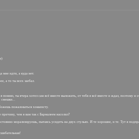
е)
а мне идти, а куда нет.
е, а то ты всех заебал.
 я помню, ты вчера хотел сам всё вместе выложить, от тебя я всё вместе и ждал, поэтому и 
 смешки...
 Можешь пожаловаться хоккеисту.
е причину, чем я вам так с Бармалеем насолил?
постоянно морализируешь, пытаясь усидеть на двух стульях. И те хорошие, и те. Тут я подп
гсшибательная!