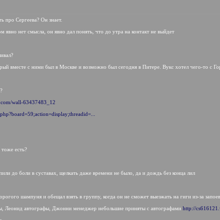
ь про Сергеева? Он знает.
ом явно нет смысла, он явно дал понять, что до утра на контакт не выйдет
шивал?
ый вместе с ними был в Москве и возможно был сегодня в Питере. Вукс хотел чего-то с Гор
r?
vk.com/wall-63437483_12
.php?board=59;action=display;threadid=...
 тоже есть?
ли до боли в суставах, щелкать даже времени не было, да и дождь без конца лил
орогого шампуня и обещал взять в группу, когда он не сможет выезжать на гиги из-за запое
ры, Леонид автографы, Джонни менеджер небольшие приняты с автографами
http://cs61612