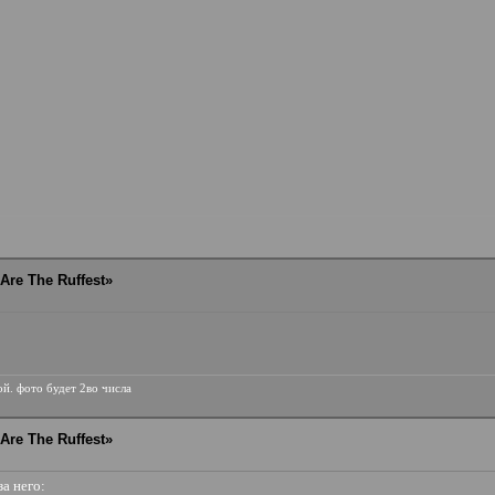
Are The Ruffest»
ой. фото будет 2во числа
Are The Ruffest»
за него: