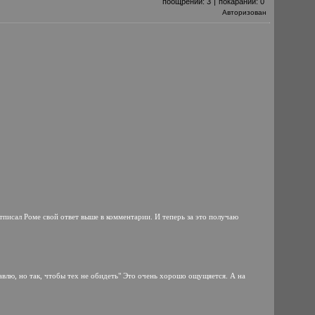
поощрений:
3
|
покараний:
0
Авторизован
отписал Роме свой ответ выше в комментарии. И теперь за это получаю
равлю, но так, чтобы тех не обидеть" Это очень хорошо ощущяется. А на