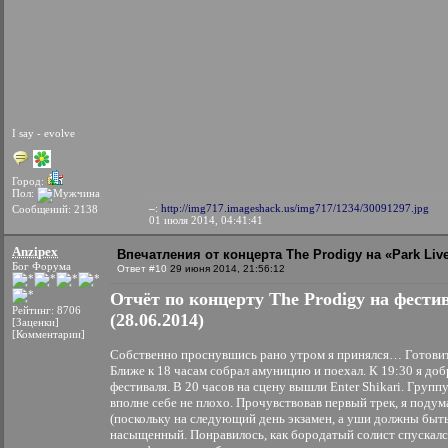
I say - evolve
Город:
Пол:
–
:
http://img717.imageshack.us/img717/1234/30091297.jpg
Сообщений: 2138
01 июля 2014, 04:41:41
Anzipex
Впечатления от концерта The Prodigy на «Park Liv
Бог Форума
Ответ #10
29 июня 2014, 21:56:12
Отчёт по концерту The Prodigy на фестив
Рейтинг: 8706
(28.06.2014)
[Заценки]
[Комментарии]
Собственно проснувшись рано утром я принялся… Готовить
Ближе к 18 часам собрал амуницию и поехал. К 19:30 я доб
фестиваля. В 20 часов на сцену вышли Enter Shikari. Групп
вполне себе не плохо. Прочувствовав первый трек, я поду
(поскольку на следующий день экзамен, а уши должны быть 
насыщенный. Понравилось, как бородатый солист спускалс