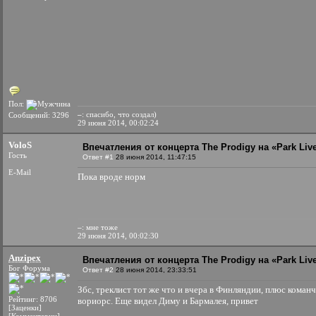
Пол:
–
: спасибо, что создал)
Сообщений: 3296
29 июня 2014, 00:02:24
VoloS
Впечатления от концерта The Prodigy на «Park Liv
Гость
Ответ #1
28 июня 2014, 11:47:15
E-Mail
Пока вроде норм
–
: мне тоже
29 июня 2014, 00:02:30
Anzipex
Впечатления от концерта The Prodigy на «Park Liv
Бог Форума
Ответ #2
28 июня 2014, 23:33:51
Збс, треклист тот же что и вчера в Финляндии, плюс команч
Рейтинг: 8706
вориорс. Еще видел Диму и Бармалея, привет
[Заценки]