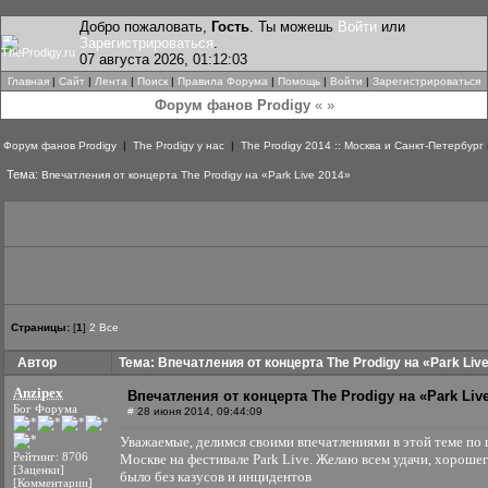
Добро пожаловать,
Гость
. Ты можешь
Войти
или
Зарегистрироваться
.
07 августа 2026, 01:12:03
Главная
|
Сайт
|
Лента
|
Поиск
|
Правила Форума
|
Помощь
|
Войти
|
Зарегистрироваться
Форум фанов Prodigy
« »
Форум фанов Prodigy
|
The Prodigy у нас
|
The Prodigy 2014 :: Москва и Санкт-Петербург
Тема:
Впечатления от концерта The Prodigy на «Park Live 2014»
Страницы:
[
1
]
2
Все
Автор
Тема: Впечатления от концерта The Prodigy на «Park Liv
Anzipex
Впечатления от концерта The Prodigy на «Park Liv
Бог Форума
#
28 июня 2014, 09:44:09
Уважаемые, делимся своими впечатлениями в этой теме по 
Рейтинг: 8706
Москве на фестивале Park Live. Желаю всем удачи, хорошег
[Заценки]
было без казусов и инцидентов
[Комментарии]