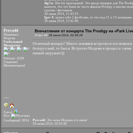
dig7er
: Насчёт приседаний. Это вроде впервые для The Prodi
кажется, что это были не чисто фанаты Prodigy и вполне мо
группы / фестиваля.
30 июня 2014, 11:43:55
Igor X
: купил себе 2 футболки, те что под 11 и 13 номерами
30 июня 2014, 13:42:06
Provadd
Впечатления от концерта The Prodigy на «Park Liv
Машинист
Ответ #5
29 июня 2014, 02:06:28
Форума
Глобальный
Отличный концерт! Много земляков встретил и послемился 
Модератор
белорусский, то был я. Встретил Модема в процессе слема
пачкой загружает))
Рейтинг: 6209
[Заценки]
[Комментарии]
>>>
Город:
Пол:
Provadd
: Это жена Модема его взяла!
Сообщений: 9914
29 июня 2014, 10:43:40
minaton