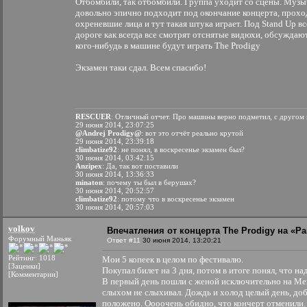
Отбомбили, так отбомбили. Группа уходит со сцены. Музы
довольно эпично подходит под окончание концерта, проход
охреневшие лица и тут такая штука играет. Под Stand Up вс
дороге как всегда все смотрят отснятые видюхи, обсуждаю
кого-нибудь в машине будут играть The Prodigy
Экзамен таки сдал. Всем спасибо!
RESCUER
: Отличный отчет. Про машины верно подметил, с другом 
29 июня 2014, 23:07:25
@Andrej Prodigy@
: вот это отчёт реально крутой
29 июня 2014, 23:39:18
climbatize92
: не понял, в воскресенье экзамен был?
30 июня 2014, 03:42:15
Anzipex
: Да, так вот поставили
30 июня 2014, 13:36:33
minaton
: почему ты был в берушах?
30 июня 2014, 20:52:57
climbatize92
: потому что в воскресенье экзамен
30 июня 2014, 20:57:03
volkov
Впечатления от концерта The Prodigy на «Par
Форумный Маньяк
Ответ #11
30 июня 2014, 13:20:21
Рейтинг: 1018
Мои 5 копеек в целом по фестивалю.
[Заценки]
Покупал билет на 3 дня, потом в итоге понял, что над
[Комментарии]
В первый день пошли с женой исключительно на Мен
слыхом не слыхивал. Дождь и холод целый день, доб
положено. Оооочень обидно, что кончерт отменили