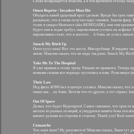
Снова возвращается Максим, а я тем временем отхожу наза
Omen Reprise / Invaders Must Die
Обалдеть какой здоровый круг сделали. Вроде бы трек такой
раскачало, что я снова получил пару синяков. Зажгли фаер. 
толпе я увидел Heatwave (aka RENEGADE), они там органи
будто они в лодке гребут, паровозиком уселись на асфальт.
паровозиков стало, что я захотел… А блин, не успел, нача
Smack My Bitch Up
Оооо-уууу-аааа! Вот это жесть. Мясорубище. Я наудачу ока
знали. Максим сказал, что не надо так рано. Smack My Bit
Take Me To The Hospital
Я уже привык к этому треку. Раньше не нравился. Теперь 
новыми силами все вориорс пустились в пляс. Руки вверх (не
Their Law
Под филл AONO все в центре уселись. Максим сказал, что х
такие ааа… ну блин. Хотели что-то другое, а тот сёркал. Ju
Out Of Space
Думал, что будет Hyperspeed. Самое смешное, что трек то 
мотало из разных позиций, я умудрился намять бока похле
качают руками из стороны в сторону. Thank you! Real warrio
Comanche
You want more? Ну, разумеется! Максим сказал, Лиам тут дл