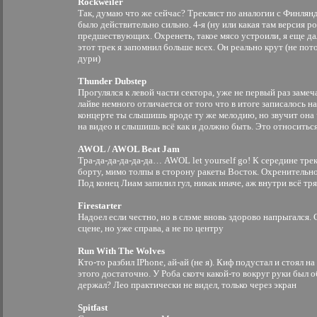
Rockweiler
Так, думаю что же сейчас? Треклист по аналогии с Финлянд
было действительно сильно. 4-я (ну или какая там версия р
предшествующих. Охренеть, такое мясо устроили, я еще да
этот трек я запомнил больше всех. Он реально крут (не пото
дури)
Thunder Dubstep
Прогулялся к левой части сектора, уже не первый раз заме
лайве немного отличается от того что в итоге записалось н
концерте ты слышишь вроде ту же мелодию, но звучит она
на видео и слышишь всё как и должно быть. Это относиться
AWOL / AWOL Beat Jam
Тра-да-да-да-да-да… AWOL let yourself go! К середине тр
борту, мимо толпы в сторону ракеты Восток. Охренительно
Под конец Лиам запилил гул, никак иначе, аж внутри всё тр
Firestarter
Надоел если честно, но в слэме вновь здорово напрыгался.
сцене, но уже справа, а не по центру
Run With The Wolves
Кто-то разбил IPhone, ай-ай (не я). Киф подустал и стоял на
этого достаточно. У Роба скотч какой-то вокруг руки был 
держал? Лео практически не видел, только через экран
Spitfast