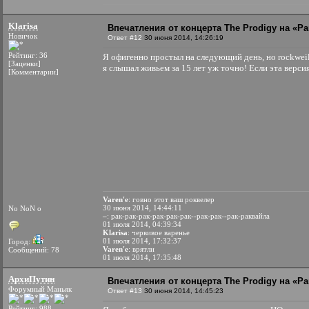
Klarisa
Впечатления от концерта The Prodigy на «Par
Новичок
Ответ #12
30 июня 2014, 14:26:19
Рейтинг: 36
Я офигенно простыл на следующий день, но rockweil
[Заценки]
я слышал живьем за 15 лет уж точно! Если эта верси
[Комментарии]
Varen'e
: говно этот ваш роквелер
30 июня 2014, 14:44:11
No NoN o
–
: рак-рак-рак-рак-рак-рак--рак-рак--рак-раквайла
01 июля 2014, 04:39:34
Klarisa
: червивое варенье
01 июля 2014, 17:32:37
Город:
Varen'e
: врятли
Сообщений: 78
01 июля 2014, 17:35:48
АрхиПутин
Впечатления от концерта The Prodigy на «Par
Форумный Маньяк
Ответ #13
30 июня 2014, 14:45:23
Рейтинг: 988