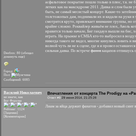
асфальтовое покрытие пошло только в плюс, т.к. не б
легких как на максидроме 2011. Давка и слэм были 
быть, не самый месистый концерт. Какие-то затейни
толстожопых дам, поднимали их и кидали на руки в 
смотрится круто, привлекает внимание группы, но 
крайне сложно. Роквайлер живьём не плох, Аволь кот
нравится только начало, Биг гандаун вышли на бис, х
играть. На прыжке в СМБА кто-то выбросил в воздух
никогда такого не видел, многие кинулись ловить и в
волной чуть ли не к сцене, где я и провел оставшеес
сильная давка. По встрече
фанов
кацапов отпишусь 
Deefrex: 80 (обещал
докинуть еще)
Город:
Пол:
Сообщений: 6085
Василий Николаевич
Впечатления от концерта The Prodigy на «Par
не иначе, как
Ответ #9
29 июня 2014, 21:25:26
Бог Форума
Лиам за яйца держит фанатов - добавил новый синт в
Рейтинг: 1124
[Заценки]
[Комментарии]