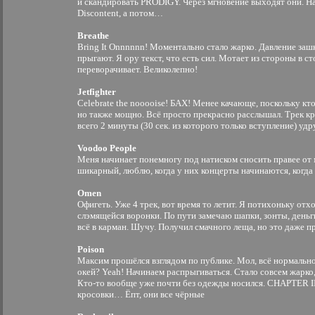
и скандировать PRODIGY. Через мгновение выходят они. На
Discontent, а потом…
Breathe
Bring It Onnnnnn! Моментально стало жарко. Давление зашк
прыгают. Я ору текст, что есть сил. Мотает из стороны в ст
переворачивает. Великолепно!
Jetfighter
Celebrate the nooooise! БАХ! Менее качающе, поскольку кт
но также мощно. Всё просто прекрасно расслышал. Трек кру
всего 2 минуты (30 сек. из которого только вступление) удр
Voodoo People
Меня начинает понемногу под натиском сносить правее от
шикарный, люблю, когда у них концерты начинаются, когда 
Omen
Офигеть. Уже 4 трек, вот время то летит. Я потихоньку отх
слэмящейся воронки. По пути замечаю шапки, зонты, деньг
всё в карман. Шучу. Получил смачного леща, но это даже п
Poison
Максим прошёлся взглядом по публике. Мол, всё нормально
окей? Yeah! Начинаем распрыгиваться. Стало совсем жарко,
Кто-то вообще уже почти без одежды носился. CHAPTER II
кросовки… Ёпт, они все чёрные