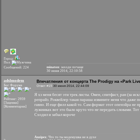
Город:
Пол:
minaton
: заходи почаще
Сообщений: 224
30 июня 2014, 22:10:58
adslmodem
Впечатления от концерта The Prodigy на «Park Liv
Бог Форума
Ответ #15
30 июня 2014, 22:44:09
Я хз меня бесят эти трек листы. Омен, спитфаст, ран (за и
Рейтинг: 2959
репрайз. Роквейлер такая параша извините меня что даже п
[Заценки]
гавно. И еще филл какой то. Сам формат этот опенэйра не 
[Комментарии]
лужниках вот это было круто что не передать словами. Тот с
Сходил и забыл короче
Anzipex
: Что то ты модемушка не в духе