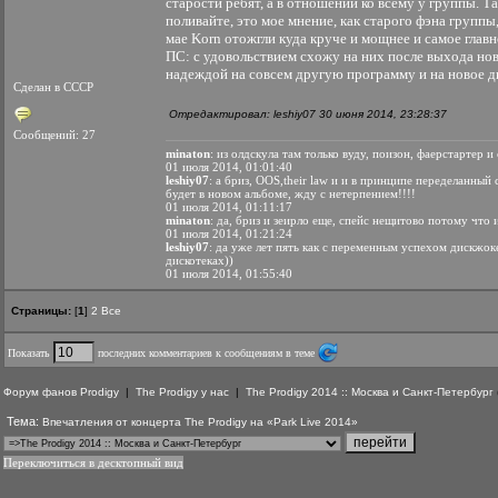
старости ребят, а в отношении ко всему у группы. Та
поливайте, это мое мнение, как старого фэна группы
мае Korn отожгли куда круче и мощнее и самое главно
ПС: с удовольствием схожу на них после выхода ново
надеждой на совсем другую программу и на новое д
Сделан в СССР
Отредактировал: leshiy07 30 июня 2014, 23:28:37
Сообщений: 27
minaton
: из олдскула там только вуду, поизон, фаерстартер и
01 июля 2014, 01:01:40
leshiy07
: а бриз, OOS,their law и и в принципе переделанны
будет в новом альбоме, жду с нетерпением!!!!
01 июля 2014, 01:11:17
minaton
: да, бриз и зеирло еще, спейс нещитово потому что 
01 июля 2014, 01:21:24
leshiy07
: да уже лет пять как с переменным успехом дискжок
дискотеках))
01 июля 2014, 01:55:40
Страницы:
[
1
]
2
Все
Показать
последних комментариев к сообщениям в теме
Форум фанов Prodigy
|
The Prodigy у нас
|
The Prodigy 2014 :: Москва и Санкт-Петербург
Тема:
Впечатления от концерта The Prodigy на «Park Live 2014»
Переключиться в десктопный вид