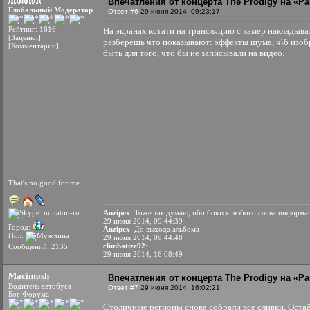
Впечатления от концерта The Prodigy на «Par
Глобальный Модератор
Ответ #6
29 июня 2014, 09:23:17
Рейтинг: 1616
На экранах кстати на трансляцию с камер накладыва
[Заценки]
разберешь что показывают: эффекты шума, ч\б изоб
[Комментарии]
быть для того, что бы не записывали на видео.
That's no good for me
Anzipex
: Тоже так думаю, ибо боятся любого слива информа
29 июня 2014, 09:44:39
Город:
Anzipex
: До выхода альбома
Пол:
29 июня 2014, 09:44:48
climbatize92
:
Сообщений: 2135
29 июня 2014, 16:08:49
Macintosh
Впечатления от концерта The Prodigy на «Par
Водитель автобуса
Ответ #7
29 июня 2014, 16:02:21
Бог Форума
Столичные регионы снова собрали все сливки. Остаё