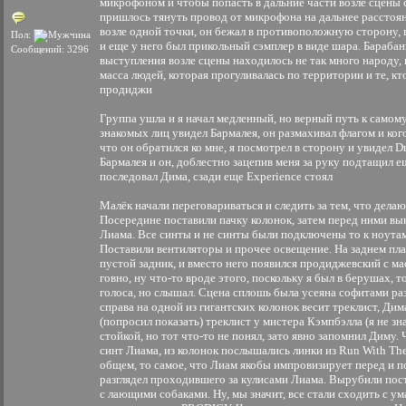
микрофоном и чтобы попасть в дальние части возле сцены 
пришлось тянуть провод от микрофона на дальнее расстоян
возле одной точки, он бежал в противоположную сторону, 
Пол:
и еще у него был прикольный сэмплер в виде шара. Бараба
Сообщений: 3296
выступления возле сцены находилось не так много народу, ка
масса людей, которая прогуливалась по территории и те, кт
продиджи
Группа ушла и я начал медленный, но верный путь к самому
знакомых лиц увидел Бармалея, он размахивал флагом и ког
что он обратился ко мне, я посмотрел в сторону и увидел Dm
Бармалея и он, доблестно зацепив меня за руку подтащил ещ
последовал Дима, сзади еще Experience стоял
Малёк начали переговариваться и следить за тем, что делаю
Посередине поставили пачку колонок, затем перед ними вы
Лиама. Все синты и не синты были подключены то к ноутам,
Поставили вентиляторы и прочее освещение. На заднем пла
пустой задник, и вместо него появился продиджевский с ма
говно, ну что-то вроде этого, поскольку я был в берушах, 
голоса, но слышал. Сцена сплошь была усеяна софитами раз
справа на одной из гигантских колонок весит треклист, Ди
(попросил показать) треклист у мистера Кэмпбэлла (я не зна
стойкой, но тот что-то не понял, зато явно запомнил Диму.
синт Лиама, из колонок послышались линки из Run With The
общем, то самое, что Лиам якобы импровизирует перед и по
разглядел проходившего за кулисами Лиама. Вырубили пос
с лающими собаками. Ну, мы значит, все стали сходить с ума