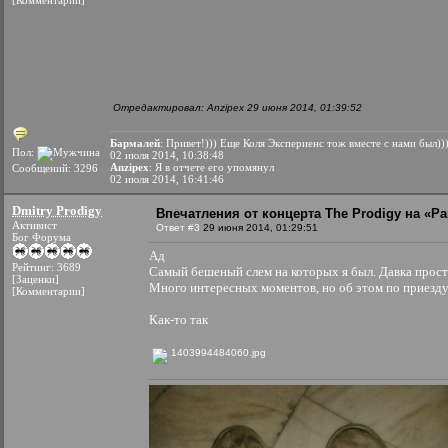
[Комментарии]
Отредактировал: Anzipex 29 июня 2014, 01:39:52
Бармалей
: Привет!))) Еще Коля Экспериенс тож вместе с нами был))
Пол:
02 июля 2014, 10:38:48
Anzipex
: Я в отчете его упомянул
Сообщений: 3296
02 июля 2014, 16:41:46
Dmitry Prodigy
Впечатления от концерта The Prodigy на «Par
Активист
Ответ #3
29 июня 2014, 01:29:51
Бог Форума
Ад
Рейтинг: 3689
Самый бешеный слем на которых я был. Давка прос
[Заценки]
Много интересных моментов, но об этом по приез
[Комментарии]
Как-то так
1403994484060.jpg