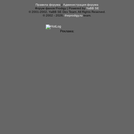
Правила форума
|
Администрация форума
Форум фанов Prodigy | Powered by
YaBB SE
© 2001-2002, YaBB SE Dev Team. All Rights Reserved.
© 2002 - 2026,
theprodigy.ru
team.
Реклама: