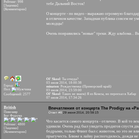
Рейтинг: 998
тебе Дальний Восток!
[Заценки]
[Комментарии]
О концерте - по видео - выражаю огромную благодарн
в отличном качестве. Западная публика совсем не ум
молодцы!
Очень понравились "новые" треки. Жду альбома... В
Ol' Skool
: Ты откуда?
03 июля 2014, 18:00:38
Город:
minaton
: Рождественка (Приморский край)
Пол:
03 июля 2014, 23:59:00
Ol' Skool
: Таких не знаем) Я из Комсы, но переехал в Хабар
Сообщений: 2577
07 июля 2014, 17:34:26
British
Впечатления от концерта The Prodigy на «Par
Пивозавр
Ответ #8
29 июня 2014, 20:58:15
Бог Форума
Что касается самого концерта - отлично. В кой то 
Рейтинг: 4800
удивили. Очень рад был увидеть продигов спустя два
[Заценки]
бодрыми, только Флинт был с животом, но это не вли
[Комментарии]
прыгучесть. Ближе к лайву распогодилось, дождя не