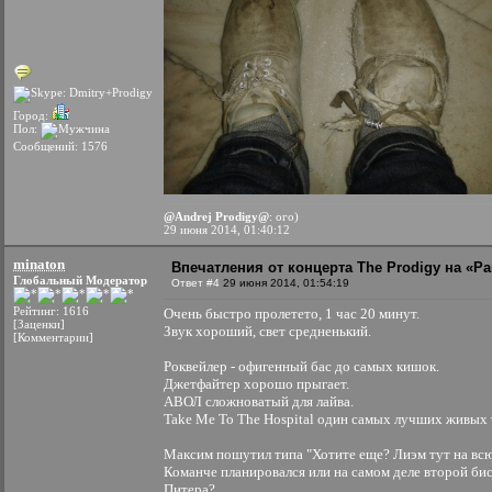
Город:
Пол:
Сообщений: 1576
@Andrej Prodigy@
: ого)
29 июня 2014, 01:40:12
minaton
Впечатления от концерта The Prodigy на «Par
Глобальный Модератор
Ответ #4
29 июня 2014, 01:54:19
Рейтинг: 1616
Очень быстро пролетето, 1 час 20 минут.
[Заценки]
Звук хороший, свет средненький.
[Комментарии]
Роквейлер - офигенный бас до самых кишок.
Джетфайтер хорошо прыгает.
АВОЛ сложноватый для лайва.
Take Me To The Hospital один самых лучших живых 
Максим пошутил типа "Хотите еще? Лиэм тут на всю
Команче планировался или на самом деле второй би
Питера?