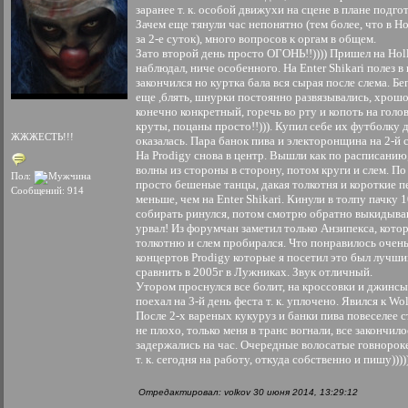
заранее т. к. особой движухи на сцене в плане подгот
Зачем еще тянули час непонятно (тем более, что в 
за 2-е суток), много вопросов к оргам в общем.
Зато второй день просто ОГОНЬ!!)))) Пришел на Hol
наблюдал, ниче особенного. На Enter Shikari полез в
закончился но куртка бала вся сырая после слема. Бег
еще ,блять, шнурки постоянно развязывались, хрошо
конечно конкретный, горечь во рту и копоть на голов
круты, поцаны просто!!))). Купил себе их футболку 
ЖЖЖЕСТЬ!!!
оказалась. Пара банок пива и электоронщина на 2-й 
На Prodigy снова в центр. Вышли как по расписанию
волны из стороны в сторону, потом круги и слем. П
Пол:
просто бешеные танцы, дакая толкотня и короткие
Сообщений: 914
меньше, чем на Enter Shikari. Кинули в толпу пачку
собирать ринулся, потом смотрю обратно выкидывают,
урвал! Из форумчан заметил только Анзипекса, кото
толкотню и слем пробирался. Что понравилось очень,
концертов Prodigy которые я посетил это был лучши
сравнить в 2005г в Лужниках. Звук отличный.
Утором проснулся все болит, на кроссовки и джинсы
поехал на 3-й день феста т. к. уплочено. Явился к Wo
После 2-х вареных кукуруз и банки пива повеселее 
не плохо, только меня в транс вогнали, все закончи
задержались на час. Очередные волосатые говнорок
т. к. сегодня на работу, откуда собственно и пишу)))))
Отредактировал: volkov 30 июня 2014, 13:29:12