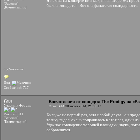
Я не был на концерте ни в мск, ни в питере,НО прост
[Заценки]
был на концерте!
Вот она,фанатская солидарность
[Комментарии]
dig*er-няшка!
Пол:
Сообщений: 717
Gsus
Впечатления от концерта The Prodigy на «Par
Участник Форума
Ответ #14
30 июня 2014, 21:38:17
Рейтинг: 311
Был уже не первый раз, взял с собой друга - он прод
[Заценки]
телику видел, очень понравилось в этот раз, один из
[Комментарии]
Удачное совпадение хорошей площадки, звука, погод
собравшихся.