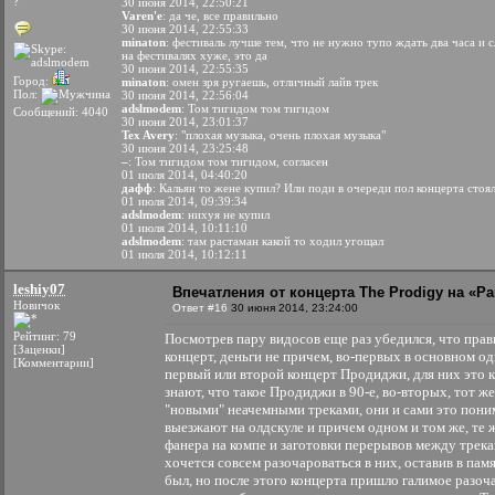
?
30 июня 2014, 22:50:21
Varen'e
: да че, все правильно
30 июня 2014, 22:55:33
minaton
: фестиваль лучше тем, что не нужно тупо ждать два часа и с
на фестивалях хуже, это да
30 июня 2014, 22:55:35
Город:
minaton
: омен зря ругаешь, отличный лайв трек
Пол:
30 июня 2014, 22:56:04
adslmodem
: Том тигидом том тигидом
Сообщений: 4040
30 июня 2014, 23:01:37
Tex Avery
: "плохая музыка, очень плохая музыка"
30 июня 2014, 23:25:48
–
: Том тигидом том тигидом, согласен
01 июля 2014, 04:40:20
дафф
: Кальян то жене купил? Или поди в очереди пол концерта стоял
01 июля 2014, 09:39:34
adslmodem
: нихуя не купил
01 июля 2014, 10:11:10
adslmodem
: там растаман какой то ходил угощал
01 июля 2014, 10:12:11
leshiy07
Впечатления от концерта The Prodigy на «Par
Новичок
Ответ #16
30 июня 2014, 23:24:00
Рейтинг: 79
Посмотрев пару видосов еще раз убедился, что прав
[Заценки]
концерт, деньги не причем, во-первых в основном од
[Комментарии]
первый или второй концерт Продиджи, для них это 
знают, что такое Продиджи в 90-е, во-вторых, тот ж
"новыми" неачемными треками, они и сами это поним
выезжают на олдскуле и причем одном и том же, те 
фанера на компе и заготовки перерывов между трека
хочется совсем разочароваться в них, оставив в пам
был, но после этого концерта пришло галимое разочар