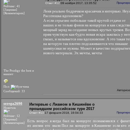
Ответ #12
09 ноября 2017, 13:35:52
Процитиро
Рейтинг: 41
[Заценки]
Леня реально бодрячком красавчик в интервью. Неу
[Комментарии]
Рассеюшка вдохновила?
А если серьезно побольше такой крутой отдачи от
наших и не только фэнов на концертах и как следств
мощный заряд на создание новых крутых треков. Во
прям чувствую как-будто новая искра зажглась у нег
глазах, и называется она вдохновение. А это такая те
на которую так плотно подсаживаются что никакие
шампусики не нужны. Может и качество подпрыгне
нового материала. Эх мечты, мечты
The Prodigy the best и
ниипет
Пол:
Авториз
Сообщений: 33
serega2690
Интервью с Лиамом в Кишинёве о
Новичок
прошедшем российском туре 2017
Ответ #13
17 февраля 2018, 16:04:33
Процитиро
Рейтинг: 12
[Заценки]
Есть вопрос я когда был на концерте познакомился с фана
[Комментарии]
из англии его звали Пол на концерте в Кишиневе если кто 