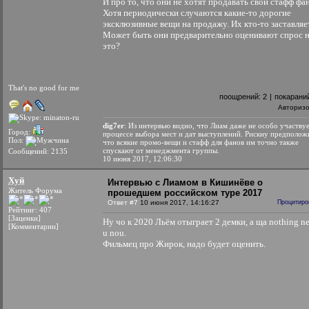
И про то, что они не хотят продавать свой стафф фа
Хотя периодически случаются какие-то дорогие
эксклюзивные вещи на продажу. Их кто-то заставляе
Может быть они предварительно оценивают спрос 
это?
That's no good for me
поощрений:
2
|
покарани
Авториз
dig7er
: Из интервью видно, что Лиам даже не особо участвуе
Город:
процессе выбора мест и дат выступлений. Рискну предполож
Пол:
что всякие промо-вещи и стафф для фанов им точно также
спускают от менеджмента группы.
Сообщений: 2135
10 июня 2017, 12:06:30
Хуй
Интервью с Лиамом в Кишинёве о
Житель Форума
прошедшем российском туре 2017
Ответ #7
10 июня 2017, 14:16:27
Процитиро
Рейтинг: 407
[Заценки]
Ну чо к 2020 Льём отыграет 2 демки, а ща nothing n
[Комментарии]
u nou.
Фильмец про Жирок, надо будет оценить.