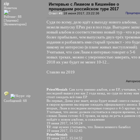
zip
Интервью с Лиамом в Кишинёве о
Новичок
прошедшем российском туре 2017
Ответ #9
18 июня 2017, 23:22:36
Процитиро
Рейтинг: 88
[Заценки]
Судя по всему, дело идёт к выходу нового альбома,
[Комментарии]
нежели выпуску EPих раз в пол года. Выгоднее запи
новый альбом и соответственно новый тур - что в р
более прибыльно, чем выпускать двух-трёх трековы
издания и разбавлять ими старый треклист - это буд
никому не интересно (в плане живых выступлений).
Учитывая, что сам Лиам в интервью говорит о 5-6
новых треках, можно с уверенностью заверять, что 
2018 их уже будет не менее 10-12...
Ставлю на 2019
Авториз
PriestMessiah
: Сам хочу именно альбом, а не EP, учитывая, ч
последний вышел уже как 2 года назад, но судя по всему нам
стоит ожидать всё-таки EP
Сообщений: 68
Во-первых, Дима уже знает, когда будет новый сингл и сказал
в скором времени мы вправе ожидать официального анонса. 
вторых, Лиам в последнем интервью говорил о 4-5 крутых т
Учитывая, что анонс должен состояться в скором времени, а 
словам Лиама готово 4-5 трэков, на вряд-ли речь в данном сл
пойдёт о новом альбоме, к сожалению
19 июня 2017, 14:50:24
TJ
: еще нужно учитывать, что Лимон немного балабол
19 июня 2017, 15:12:45
PriestMessiah
:
19 июня 2017, 15:14:52