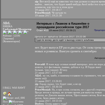
zip
: Вот вот)) ещё не известно что там должно в скором врем
выйти... вангую, что будет какой-нибудь Awol strike two и ку
ремиксов, или что-то в этом духе
19 июня 2017, 19:18:17
PriestMessiah
: Чё начали то
19 июня 2017, 19:21:30
A][eL
Интервью с Лиамом в Кишинёве о
НЯШКА
прошедшем российском туре 2017
Глобальный Модератор
Ответ #10
19 июня 2017, 05:59:21
Процитиро
Рейтинг: 12191
Цитата от: ziphail на 18 июня 2017, 23:22:36
[Заценки]
Судя по всему, дело идёт к выходу нового альбома
[Комментарии]
нет. Будет выпуск EP раз в два года. От силы трека т
новых и рэмиксы. Вангую гденить к синтибрю
Авториз
Provadd
: Я тоже жду осенью новый материал. лето не пора д
нового, тут фестивали, пьянки, дебош и т.д. И Горди знает
больше, чем говорит. Ю ноу.
21 июня 2017, 13:17:49
A][eL
: ну он, какбе, и намекнул в каком-то стриминге, что л
анонс еп))
21 июня 2017, 13:26:01
zip
: Горди сказал, что будет синг, а не ер
21 июня 2017, 18:30:34
I BALL WAS RAWT
PriestMessiah
: Ну, я про осень согласен, но с другой стороны.
Вроде летом и правда, не лучшее время для выпуска новых
релизов, но Джилта вышла летом, Тфотл вышел летом, Бгат в
летом, Аоно вышел летом...
21 июня 2017, 18:53:16
Пол:
Deefrex
: Осень какого года?