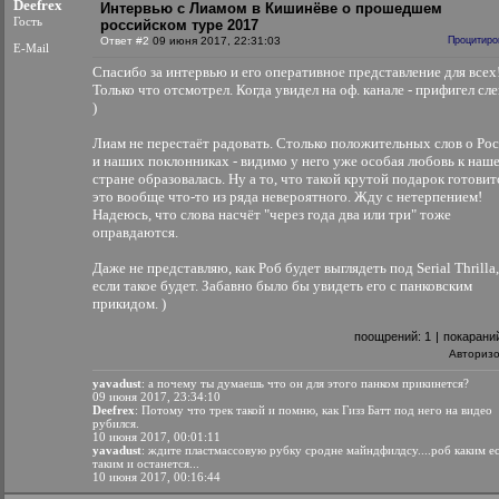
Deefrex
Интервью с Лиамом в Кишинёве о прошедшем
Гость
российском туре 2017
Ответ #2
09 июня 2017, 22:31:03
Процитиро
E-Mail
Спасибо за интервью и его оперативное представление для всех
Только что отсмотрел. Когда увидел на оф. канале - прифигел сле
)
Лиам не перестаёт радовать. Столько положительных слов о Ро
и наших поклонниках - видимо у него уже особая любовь к наш
стране образовалась. Ну а то, что такой крутой подарок готовитс
это вообще что-то из ряда невероятного. Жду с нетерпением!
Надеюсь, что слова насчёт "через года два или три" тоже
оправдаются.
Даже не представляю, как Роб будет выглядеть под Serial Thrilla,
если такое будет. Забавно было бы увидеть его с панковским
прикидом. )
поощрений:
1
|
покарани
Авториз
yavadust
: а почему ты думаешь что он для этого панком прикинется?
09 июня 2017, 23:34:10
Deefrex
: Потому что трек такой и помню, как Гизз Батт под него на видео
рубился.
10 июня 2017, 00:01:11
yavadust
: ждите пластмассовую рубку сродне майндфилдсу....роб каким ес
таким и останется...
10 июня 2017, 00:16:44