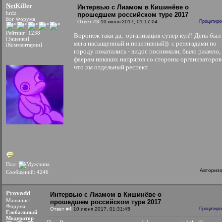
NetKiller
Интервью с Лиамом в Кишинёве о
hrdz
прошедшем российском туре 2017
Бог Форума
Ответ #3
10 июня 2017, 01:17:04
Процитиро
Рейтинг: 1238
Воронеж таки да, организация супер кул!! День был
[Заценки]
мега насыщенный и позитивный)) с ренегадами по
[Комментарии]
городу покатались - видос поснимали, было ржачно,
фаерам никаких напрягов со стороны организаторов 
что им отдельный респект
Пол:
Авториз
Сообщений: 4246
Provadd
Интервью с Лиамом в Кишинёве о
Машинист
прошедшем российском туре 2017
Форума
Ответ #4
10 июня 2017, 01:31:45
Процитиро
Глобальный
Модератор