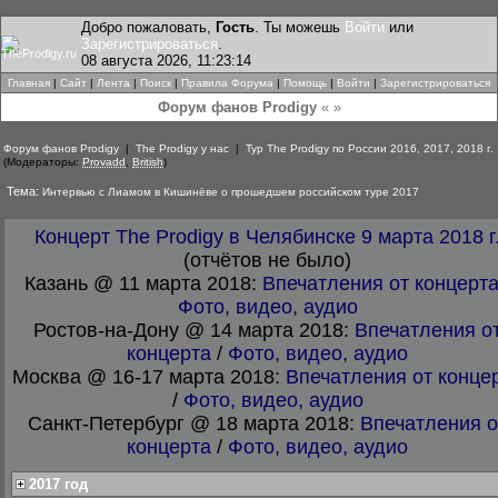
Добро пожаловать,
Гость
. Ты можешь
Войти
или
Зарегистрироваться
.
08 августа 2026, 11:23:14
Главная
|
Сайт
|
Лента
|
Поиск
|
Правила Форума
|
Помощь
|
Войти
|
Зарегистрироваться
Форум фанов Prodigy
« »
Форум фанов Prodigy
|
The Prodigy у нас
|
Тур The Prodigy по России 2016, 2017, 2018 г.
(Модераторы:
Provadd
,
British
)
Тема:
Интервью с Лиамом в Кишинёве о прошедшем российском туре 2017
Концерт The Prodigy в Челябинске 9 марта 2018 г
(отчётов не было)
Казань @ 11 марта 2018:
Впечатления от концерт
Фото, видео, аудио
Ростов-на-Дону @ 14 марта 2018:
Впечатления о
концерта
/
Фото, видео, аудио
Москва @ 16-17 марта 2018:
Впечатления от конце
/
Фото, видео, аудио
Санкт-Петербург @ 18 марта 2018:
Впечатления о
концерта
/
Фото, видео, аудио
2017 год