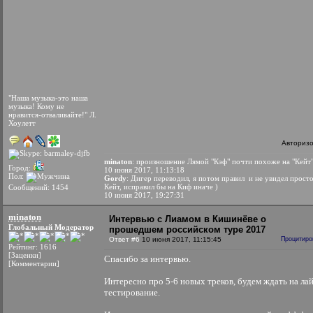
"Наша музыка-это наша
музыка! Кому не
нравится-отваливайте!" Л.
Хоулетт
Авториз
minaton
: произношение Лямой "Кэф" почти похоже на "Кейт
Город:
10 июня 2017, 11:13:18
Пол:
Gordy
: Дигер переводил, я потом правил и не увидел прост
Кейт, исправил бы на Киф иначе )
Сообщений: 1454
10 июня 2017, 19:27:31
minaton
Интервью с Лиамом в Кишинёве о
Глобальный Модератор
прошедшем российском туре 2017
Ответ #6
10 июня 2017, 11:15:45
Процитиро
Рейтинг: 1616
[Заценки]
Спасибо за интервью.
[Комментарии]
Интересно про 5-6 новых треков, будем ждать на ла
тестирование.