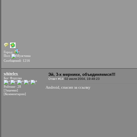
Город:
Пол:
Сообщений: 1216
whitelex
Эй, 3-х мерники, объединяемся!!!
Бог Форума
Ответ #14
02 июля 2004, 19:48:23
Рейтинг: 28
Android, спасип за ссылку
[Заценки]
[Комментарии]