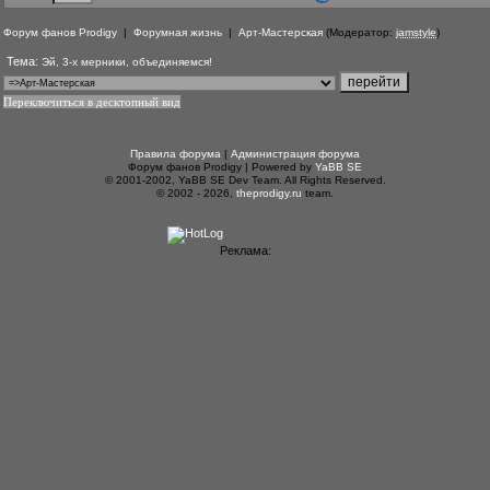
Форум фанов Prodigy
|
Форумная жизнь
|
Арт-Мастерская
(Модератор:
jamstyle
)
Тема:
Эй, 3-х мерники, объединяемся!
Переключиться в десктопный вид
Правила форума
|
Администрация форума
Форум фанов Prodigy | Powered by
YaBB SE
© 2001-2002, YaBB SE Dev Team. All Rights Reserved.
© 2002 - 2026,
theprodigy.ru
team.
Реклама: