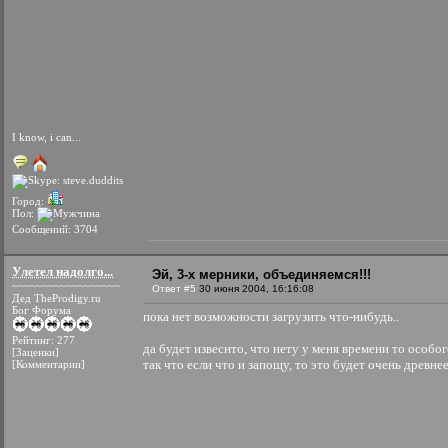
I know, i can...
Город:
Пол:
Сообщений: 3704
Улетел надолго...
Эй, 3-х мерники, объединяемся!!!
~~~~~~~~~~~~~~~~~~
Ответ #5
30 июня 2004, 16:16:08
Дед TheProdigy.ru
Бог Форума
пока нет возможности загрузить что-нибудь..
Рейтинг: 277
да будет извеснто, что нету у меня времени то особо
[Заценки]
так что если что и запощу, то это будет очень древн
[Комментарии]