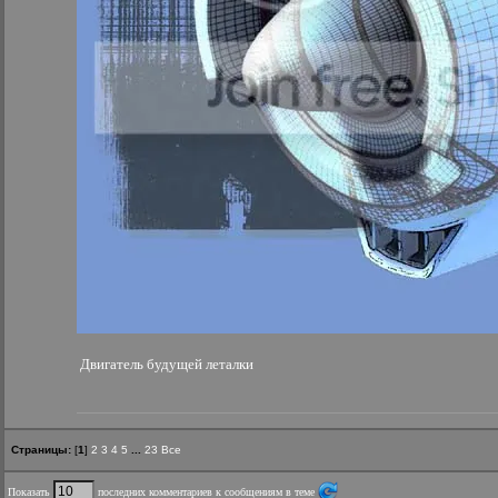
Двигатель будущей леталки
Страницы:
[
1
]
2
3
4
5
...
23
Все
Показать
последних комментариев к сообщениям в теме