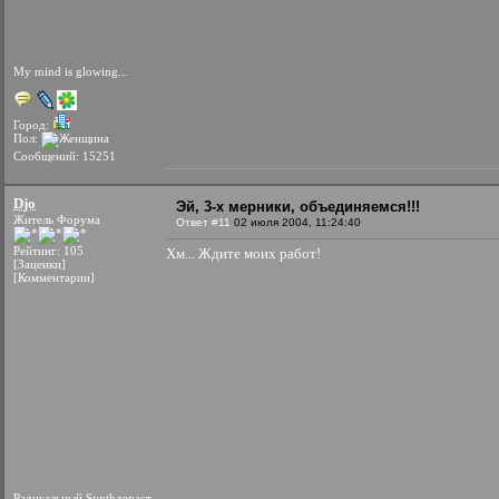
My mind is glowing...
Город:
Пол:
Сообщений: 15251
Djo
Эй, 3-х мерники, объединяемся!!!
Житель Форума
Ответ #11
02 июля 2004, 11:24:40
Рейтинг: 105
Хм... Ждите моих работ!
[Заценки]
[Комментарии]
Радикальный Synthдераст