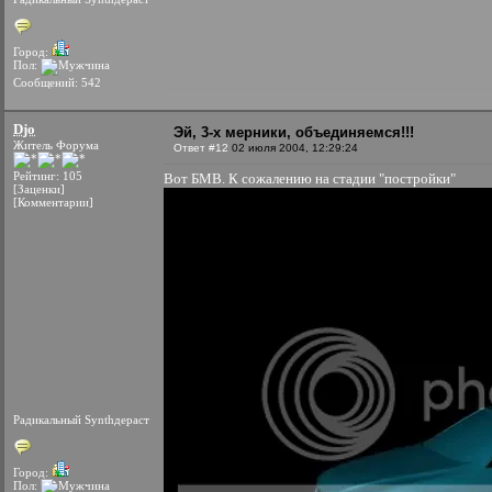
Город:
Пол:
Сообщений: 542
Djo
Эй, 3-х мерники, объединяемся!!!
Житель Форума
Ответ #12
02 июля 2004, 12:29:24
Рейтинг: 105
Вот БМВ. К сожалению на стадии "постройки"
[Заценки]
[Комментарии]
Радикальный Synthдераст
Город:
Пол: