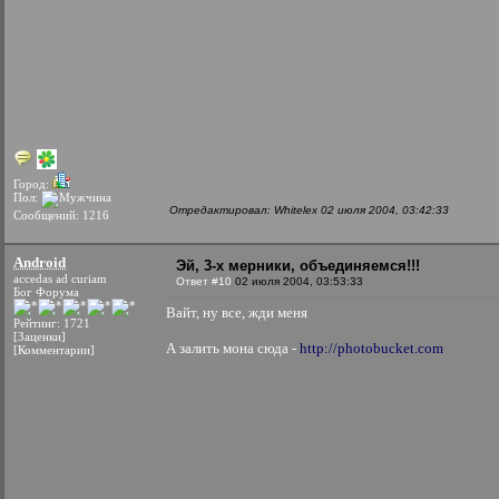
Город:
Пол:
Отредактировал: Whitelex 02 июля 2004, 03:42:33
Сообщений: 1216
Android
Эй, 3-х мерники, объединяемся!!!
accedas ad curiam
Ответ #10
02 июля 2004, 03:53:33
Бог Форума
Вайт, ну все, жди меня
Рейтинг: 1721
[Заценки]
А залить мона сюда -
http://photobucket.com
[Комментарии]