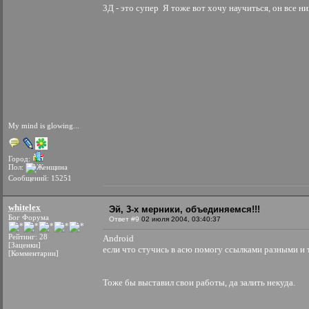
3Д - это супер
Я тоже вот хочу научиться, он все ник
My mind is glowing...
Город:
Пол:
Сообщений: 15251
whitelex
Эй, 3-х мерники, объединяемся!!!
Бог Форума
Ответ #9
02 июля 2004, 03:40:37
Рейтинг: 28
Android
[Заценки]
если что стучись в асю помогу ссылками разными и т
[Комментарии]
Тоже бы выставил свои работы, да залить некуда.