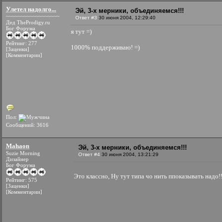
Улетел надолго...
Эй, 3-х мерники, объединяемся!!!
~~~~~~~~~~~~~~~~~~
Ответ #3
30 июня 2004, 12:29:40
Дед TheProdigy.ru
Бог Форума
я тут =)
Рейтинг: 277
1000% поддерживаю! =)
[Заценки]
[Комментарии]
Пол:
Сообщений: 3616
Mahaon
Эй, 3-х мерники, объединяемся!!!
Suzie Morning
Ответ #4
30 июня 2004, 13:21:29
Дизайнер
Бог Форума
Это классно, Ну тут типа чо нить ппоказывать надо!!
Рейтинг: 575
[Заценки]
[Комментарии]