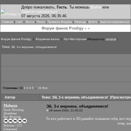
Добро пожаловать,
Гость
. Ты можешь
Войти
или
Зарегистрироваться
.
07 августа 2026, 06:35:46
Главная
|
Сайт
|
Лента
|
Поиск
|
Правила Форума
|
Помощь
|
Войти
|
Зарегистрироваться
Форум фанов Prodigy
« »
Форум фанов Prodigy
|
Форумная жизнь
|
Арт-Мастерская
(Модератор:
jamstyle
)
Тема:
Эй, 3-х мерники, объединяемся!
Страницы:
[
1
]
2
3
4
5
...
23
Все
Автор
Тема: Эй, 3-х мерники, объединяемся!
(Просмотрен
Mahaon
Эй, 3-х мерники, объединяемся!
Suzie Morning
#
29 июня 2004, 21:50:22
Дизайнер
Бог Форума
Те кто работает в 3D давайте покажем себя, вот пе
тему, к
Рейтинг: 575
[Заценки]