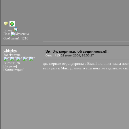
Город:
Пол:
Сообщений: 1216
whitelex
Эй, 3-х мерники, объединяемся!!!
Бог Форума
Ответ #15
02 июля 2004, 19:50:27
Рейтинг: 28
две первые отрендерины в Brazil и они из числа посл
[Заценки]
вернулся к Максу.. ничего еще пока не сделал, но ск
[Комментарии]