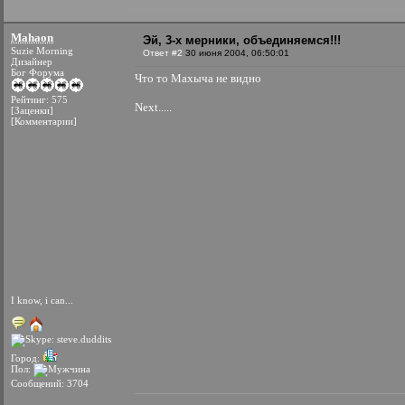
Mahaon
Эй, 3-х мерники, объединяемся!!!
Suzie Morning
Ответ #2
30 июня 2004, 06:50:01
Дизайнер
Бог Форума
Что то Махыча не видно
Рейтинг: 575
Next.....
[Заценки]
[Комментарии]
I know, i can...
Город:
Пол:
Сообщений: 3704