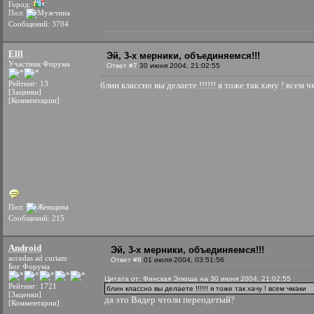
Город:
Пол:
Сообщений: 3704
Elll
Эй, 3-х мерники, объединяемся!!!
Участник Форума
Ответ #7
30 июня 2004, 21:02:55
Рейтинг: 13
блин классно вы делаете !!!!!! я тоже так хачу ! всем 
[Заценки]
[Комментарии]
Пол:
Сообщений: 215
Android
Эй, 3-х мерники, объединяемся!!!
accedas ad curiam
Ответ #8
01 июля 2004, 03:51:56
Бог Форума
Цитата от: Финская Элюша на 30 июня 2004, 21:02:55
Рейтинг: 1721
блин классно вы делаете !!!!!! я тоже так хачу ! всем чмаки
[Заценки]
да это Вадер чтоли переодетый?
[Комментарии]