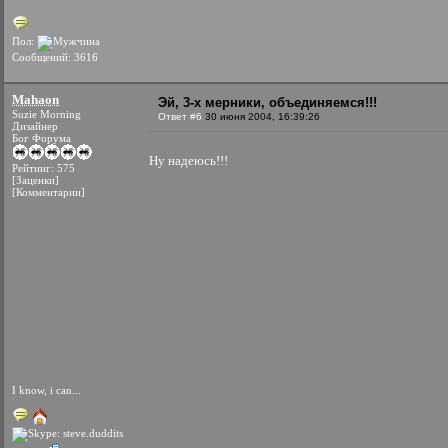
Пол:
Сообщений: 3616
Mahaon
Эй, 3-х мерники, объединяемся!!!
Suzie Morning
Ответ #6
30 июня 2004, 16:39:26
Дизайнер
Бог Форума
Ну надеюсь!!!
Рейтинг: 575
[Заценки]
[Комментарии]
I know, i can...