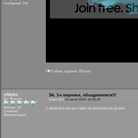
Сообщений: 542
Сейчас играет:
Poison
whitelex
Эй, 3-х мерники, объединяемся!!!
Бог Форума
Ответ #13
02 июля 2004, 19:36:29
Рейтинг: 28
у меня вот как раз такое не получается делать
[Заценки]
[Комментарии]