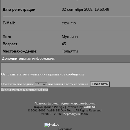
Дата регистрации:
02 сентября 2009, 19:50:49
E-Mail:
скрыто
Пол:
Мужчина
Возраст:
45
Местонахождение:
Тольятти
Дополнительная информация:
Отправить этому участнику приватное сообщение
.
Показать последние
послания этого человека.
Переключиться в десктопный вид
Правила форума
|
Администрация форума
Форум фанов Prodigy | Powered by
YaBB SE
© 2001-2002, YaBB SE Dev Team. All Rights Reserved.
© 2002 - 2026,
theprodigy.ru
team.
Реклама: