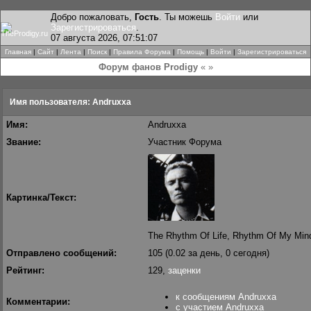
Добро пожаловать,
Гость
. Ты можешь
Войти
или
Зарегистрироваться
.
07 августа 2026, 07:51:07
Главная
|
Сайт
|
Лента
|
Поиск
|
Правила Форума
|
Помощь
|
Войти
|
Зарегистрироваться
Форум фанов Prodigy
« »
Имя пользователя: Andruxxa
Имя:
Andruxxa
Звание:
Участник Форума
Картинка/Текст:
The Rhythm Of Life, Rhythm Of My Mind 
Отправлено сообщений:
105 (0.02 за день, 0 сегодня)
Рейтинг:
129,
заценки
к сообщениям Andruxxa
Комментарии:
с участием Andruxxa