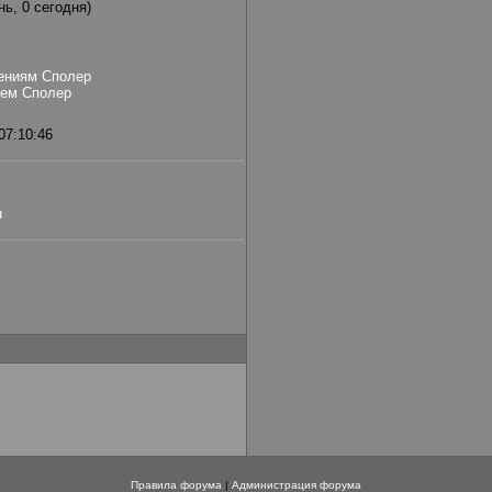
нь, 0 сегодня)
ениям Сполер
ием Сполер
07:10:46
u
Правила форума
|
Администрация форума