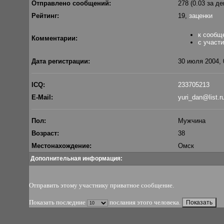
Отправлено сообщений:
278 (0.03 за де
Рейтинг:
19,
заценки
к сообщ
Комментарии:
с участ
Дата регистрации:
30 июля 2004, 
ICQ:
233705213
E-Mail:
yuri_dan@list.r
Пол:
Мужчина
Возраст:
38
Местонахождение:
Омск
Дополнительная информация:
Отправить этому участнику приватное сообщение
.
Показать последние
послания этого человека.