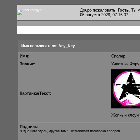
Добро пожаловать,
Гость
. Ты
06 августа 2026, 07:15:07
Имя пользователя: Any_Key
Имя:
Сполер
Звание:
Участник Фору
Картинка/Текст:
Жопный клоун
Подпись:
"Одна нога здесь, другая там" - нелюбимая поговорка сапёров