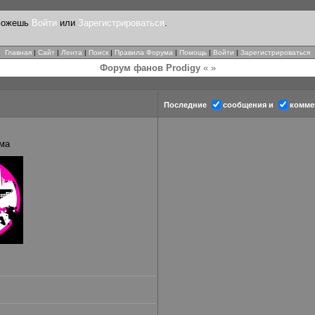
 можешь
Войти
или
Зарегистрироваться
.
Главная
|
Сайт
|
Лента
|
Поиск
|
Правила Форума
|
Помощь
|
Войти
|
Зарегистрироваться
Форум фанов Prodigy
« »
Последние
сообщения и
комме
ма