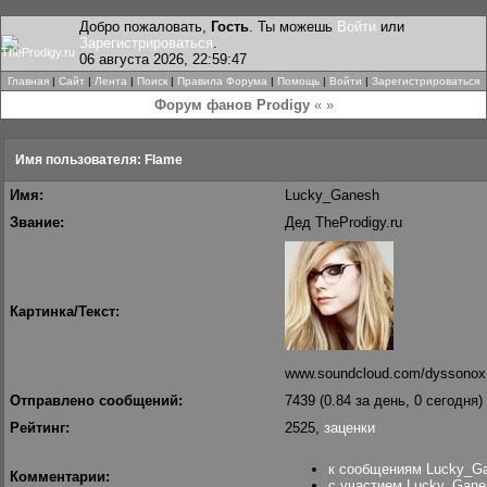
Добро пожаловать,
Гость
. Ты можешь
Войти
или
Зарегистрироваться
.
06 августа 2026, 22:59:47
Главная
|
Сайт
|
Лента
|
Поиск
|
Правила Форума
|
Помощь
|
Войти
|
Зарегистрироваться
Форум фанов Prodigy
« »
Имя пользователя: Flame
Имя:
Lucky_Ganesh
Звание:
Дед TheProdigy.ru
Картинка/Текст:
www.soundcloud.com/dyssonox
Отправлено сообщений:
7439 (0.84 за день, 0 сегодня)
Рейтинг:
2525,
заценки
к сообщениям Lucky_G
Комментарии:
с участием Lucky_Gane