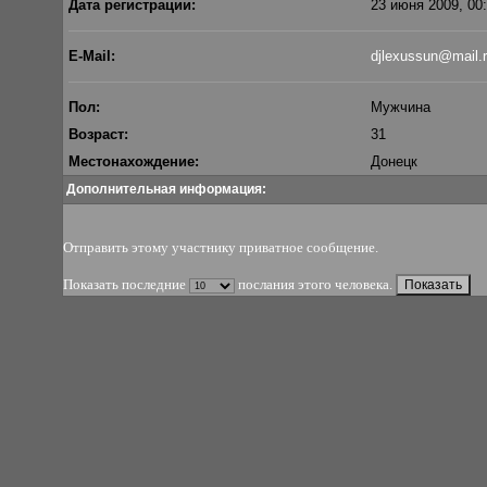
Дата регистрации:
23 июня 2009, 00
E-Mail:
djlexussun@mail.
Пол:
Мужчина
Возраст:
31
Местонахождение:
Донецк
Дополнительная информация:
Отправить этому участнику приватное сообщение
.
Показать последние
послания этого человека.