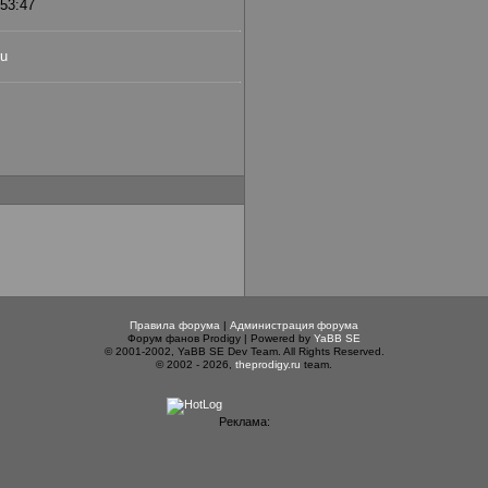
:53:47
ru
Правила форума
|
Администрация форума
Форум фанов Prodigy | Powered by
YaBB SE
© 2001-2002, YaBB SE Dev Team. All Rights Reserved.
© 2002 - 2026,
theprodigy.ru
team.
Реклама: