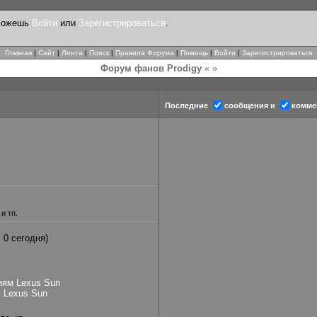
 можешь
Войти
или
Зарегистрироваться
.
Главная
|
Сайт
|
Лента
|
Поиск
|
Правила Форума
|
Помощь
|
Войти
|
Зарегистрироваться
Форум фанов Prodigy
« »
Последние
сообщения и
комме
 и тп.
, 0 сегодня)
иям Lexus Sun
 Lexus Sun