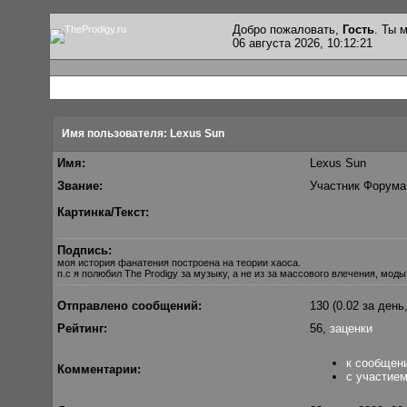
Добро пожаловать,
Гость
. Ты
06 августа 2026, 10:12:21
Имя пользователя: Lexus Sun
Имя:
Lexus Sun
Звание:
Участник Форума
Картинка/Текст:
Подпись:
моя история фанатения построена на теории хаоса.
п.с я полюбил The Prodigy за музыку, а не из за массового влечения, моды
Отправлено сообщений:
130 (0.02 за день
Рейтинг:
56,
заценки
к сообщен
Комментарии:
с участием