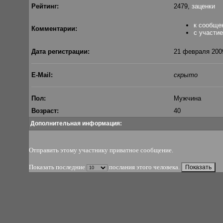
Рейтинг:
2479,
заценки
к сообще
Комментарии:
с участи
Дата регистрации:
21 февраля 2009
E-Mail:
скрыто
Пол:
Мужчина
Возраст:
40
Дополнительная информация:
Отправить этому участнику приватное сообщение
.
Показать последние
послания этого человека.