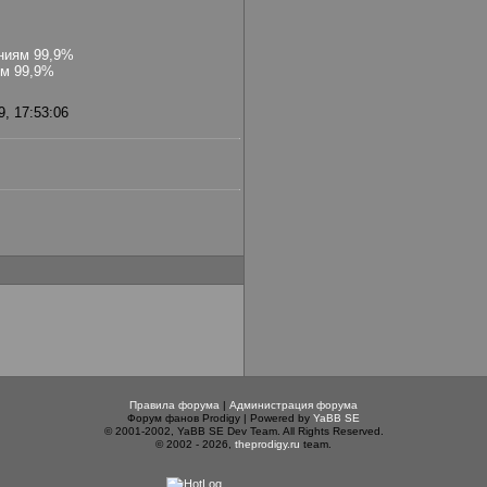
ниям 99,9%
ем 99,9%
, 17:53:06
Правила форума
|
Администрация форума
Форум фанов Prodigy | Powered by
YaBB SE
© 2001-2002, YaBB SE Dev Team. All Rights Reserved.
© 2002 - 2026,
theprodigy.ru
team.