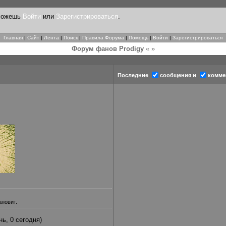
 можешь
Войти
или
Зарегистрироваться
.
Главная
|
Сайт
|
Лента
|
Поиск
|
Правила Форума
|
Помощь
|
Войти
|
Зарегистрироваться
Форум фанов Prodigy
« »
Последние
сообщения и
комме
ановит.
нь, 0 сегодня)