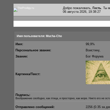
Добро пожаловать,
Гость
. Ты
06 августа 2026, 19:38:27
Имя пользователя: Mucha-Cho
Имя:
99,9%
Персональное звание:
Воистину,
Звание:
Бог Форума
Картинка/Текст:
Подпись:
Воображение свободно, как птица, и просторно, как море. Никто его не ост
Отправлено сообщений:
2256 (0.35 за де