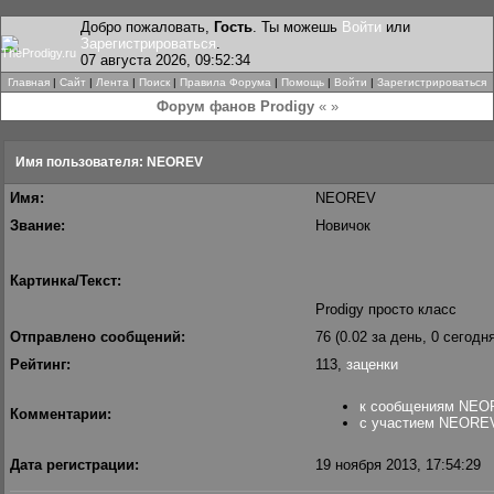
Добро пожаловать,
Гость
. Ты можешь
Войти
или
Зарегистрироваться
.
07 августа 2026, 09:52:34
Главная
|
Сайт
|
Лента
|
Поиск
|
Правила Форума
|
Помощь
|
Войти
|
Зарегистрироваться
Форум фанов Prodigy
« »
Имя пользователя: NEOREV
Имя:
NEOREV
Звание:
Новичок
Картинка/Текст:
Prodigy просто класс
Отправлено сообщений:
76 (0.02 за день, 0 сегодня
Рейтинг:
113,
заценки
к сообщениям NE
Комментарии:
с участием NEORE
Дата регистрации:
19 ноября 2013, 17:54:29