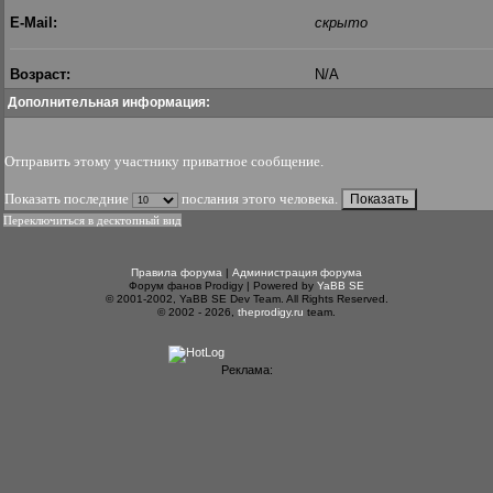
E-Mail:
скрыто
Возраст:
N/A
Дополнительная информация:
Отправить этому участнику приватное сообщение
.
Показать последние
послания этого человека.
Переключиться в десктопный вид
Правила форума
|
Администрация форума
Форум фанов Prodigy | Powered by
YaBB SE
© 2001-2002, YaBB SE Dev Team. All Rights Reserved.
© 2002 - 2026,
theprodigy.ru
team.
Реклама: