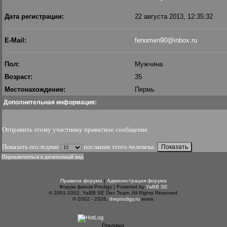
Дата регистрации:
22 августа 2013, 12:35:32
E-Mail:
fenomen90@inbox.ru
Пол:
Мужчина
Возраст:
35
Местонахождение:
Пермь
Дополнительная информация:
Отправить этому участнику приватное сообщение
.
Показать последние
послания этого человека.
Переключиться в десктопный вид
Правила форума
|
Администрация форума
Форум фанов Prodigy | Powered by
YaBB SE
© 2001-2002, YaBB SE Dev Team. All Rights Reserved.
© 2002 - 2026,
theprodigy.ru
team.
Реклама: