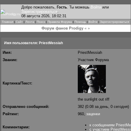
Добро пожаловать,
Гость
. Ты можешь
Войти
или
Зарегистрироваться
.
08 августа 2026, 18:02:31
Главная
|
Сайт
|
Лента
|
Поиск
|
Правила Форума
|
Помощь
|
Войти
|
Зарегистрироваться
Форум фанов Prodigy
« »
Имя пользователя: PriestMessiah
Имя:
PriestMessiah
Звание:
Участник Форума
Картинка/Текст:
the sunlight out riff
Отправлено сообщений:
382 (0.08 за день, 0 сегодня)
Рейтинг:
960,
заценки
к сообщениям PriestMe
Комментарии:
с участием PriestMess