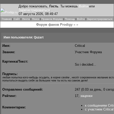
Добро пожаловать,
Гость
. Ты можешь
Войти
или
Зарегистрироваться
.
07 августа 2026, 08:49:47
Главная
|
Сайт
|
Лента
|
Поиск
|
Правила Форума
|
Помощь
|
Войти
|
Зарегистрироваться
Форум фанов Prodigy
« »
Имя пользователя: Quzart
Имя:
Critical
Звание:
Участник Форума
Картинка/Текст:
So i decided...
Подпись:
любая попытка кого-нибудь осудить, в корне своём , несёт сокровенное желание вст
попытаться выдать себя за большее чем ты есть на самом деле!
Отправлено сообщений:
247 (0.03 за день, 0 сего
Рейтинг:
17,
заценки
к сообщениям Criti
Комментарии:
с участием Critical