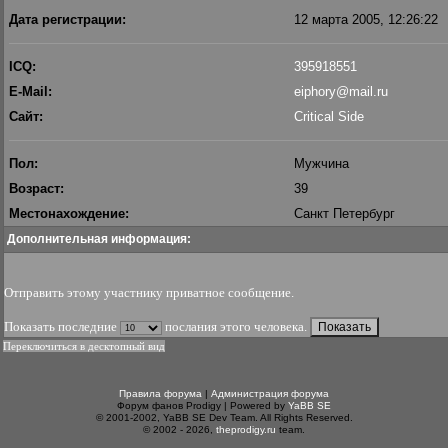
Дата регистрации:
12 марта 2005, 12:26:22
ICQ:
395918551
E-Mail:
eiphory@mail.ru
Сайт:
Critical Side
Пол:
Мужчина
Возраст:
39
Местонахождение:
Санкт Петербург
Дополнительная информация:
Отправить этому участнику приватное сообщение
.
Показать последние
послания этого человека.
Переключиться в десктопный вид
Правила форума
|
Администрация форума
Форум фанов Prodigy | Powered by
YaBB SE
© 2001-2002, YaBB SE Dev Team. All Rights Reserved.
© 2002 - 2026,
theprodigy.ru
team.