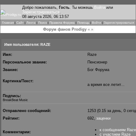
Добро пожаловать,
Гость
. Ты можешь
Войти
или
Зарегистрироваться
.
08 августа 2026, 06:13:57
Главная
|
Сайт
|
Лента
|
Поиск
|
Правила Форума
|
Помощь
|
Войти
|
Зарегистрироваться
Форум фанов Prodigy
« »
Имя пользователя: RAZE
Имя:
Raze
Персональное звание:
Пенсионер
Звание:
Бог Форума
Картинка/Текст:
а время все летит...
Подпись:
BreakBeat Music
Отправлено сообщений:
1253 (0.15 за день, 0 сего
Рейтинг:
692,
заценки
к сообщениям Raze
Комментарии:
с участием Raze