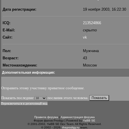
Дата регистрации:
19 ноября 2003, 16:22:30
ICQ:
213524866
E-Mail:
скрыто
Сайт:
vk
Пол:
Мужчина
Возраст:
43
Местонахождение:
Moscow
Дополнительная информация:
Отправить этому участнику приватное сообщение
.
Показать последние
послания этого человека.
Переключиться в десктопный вид
Правила форума
|
Администрация форума
Форум фанов Prodigy | Powered by
YaBB SE
© 2001-2002, YaBB SE Dev Team. All Rights Reserved.
© 2002 - 2026,
theprodigy.ru
team.