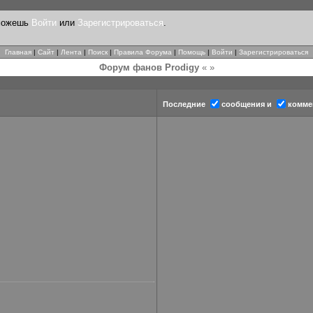
 можешь
Войти
или
Зарегистрироваться
.
Главная
|
Сайт
|
Лента
|
Поиск
|
Правила Форума
|
Помощь
|
Войти
|
Зарегистрироваться
Форум фанов Prodigy
« »
Последние
сообщения и
комме