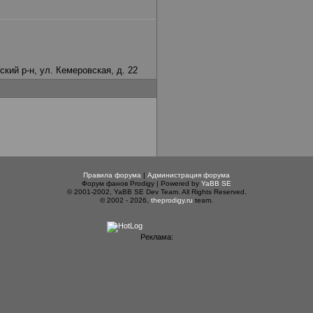
ский р-н, ул. Кемеровская, д. 22
Правила форума
|
Администрация форума
Форум фанов Prodigy | Powered by
YaBB SE
© 2001-2002, YaBB SE Dev Team. All Rights Reserved.
© 2002 - 2026,
theprodigy.ru
team.
Реклама: