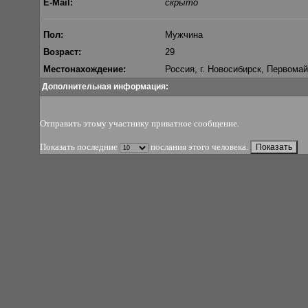
E-Mail:
скрыто
Пол:
Мужчина
Возраст:
29
Местонахождение:
Россия, г. Новосибирск, Первомай
Дополнительная информация:
Отправить этому участнику приватное сообщение
.
Показать последние
послания этого человека.