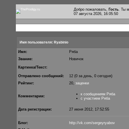
Добро пожаловать,
Гость
. Ты
07 августа 2026, 16:05:50
Имя пользователя: Ryabinio
Имя:
Ряба
Звание:
Новичок
Картинка/Текст:
Отправлено сообщений:
12 (0 за день, 0 сегодня)
Рейтинг:
20,
заценки
к сообщениям Ряба
Комментарии:
с участием Ряба
Дата регистрации:
27 июня 2012, 17:52:55
Блог:
http://vk.com/sergeyryabov