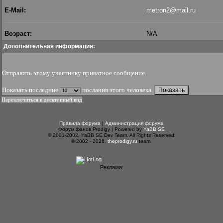
E-Mail:
metron2@mail.ru
Возраст:
N/A
Дополнительная информация:
Отправить этому участнику приватное сообщение
.
Показать последние
послания этого человека.
Переключиться в десктопный вид
Правила форума
|
Администрация форума
Форум фанов Prodigy | Powered by
YaBB SE
© 2001-2002, YaBB SE Dev Team. All Rights Reserved.
© 2002 - 2026,
theprodigy.ru
team.
Реклама: