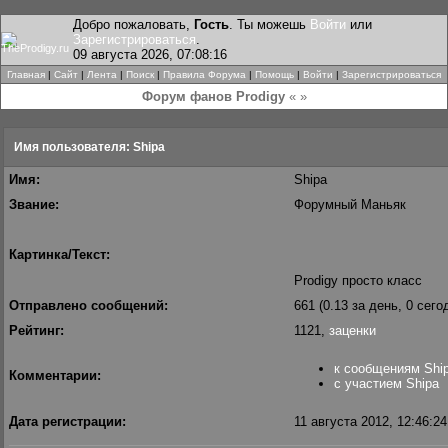
Добро пожаловать,
Гость
. Ты можешь
Войти
или
Зарегистрироваться
.
09 августа 2026, 07:08:16
Главная
|
Сайт
|
Лента
|
Поиск
|
Правила Форума
|
Помощь
|
Войти
|
Зарегистрироваться
Форум фанов Prodigy
« »
Имя пользователя: Shipa
Имя:
Shipa
Звание:
Форумный Маньяк
Картинка/Текст:
Prodigy просто класс
Отправлено сообщений:
661 (0.13 за день, 0 сего
Рейтинг:
1121,
заценки
к сообщениям Shi
Комментарии:
с участием Shipa
Дата регистрации:
11 августа 2012, 12:46:24