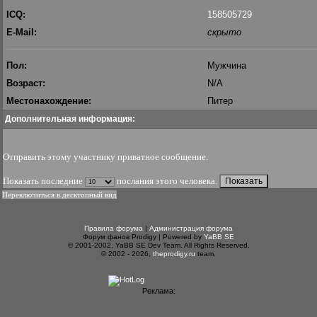
ICQ:
158505729
E-Mail:
скрыто
Пол:
Мужчина
Возраст:
N/A
Местонахождение:
Питер
Дополнительная информация:
Отправить этому участнику приватное сообщение
.
Показать последние
послания этого человека.
Переключиться в десктопный вид
Правила форума
|
Администрация форума
Форум фанов Prodigy | Powered by
YaBB SE
© 2001-2002, YaBB SE Dev Team. All Rights Reserved.
© 2002 - 2026,
theprodigy.ru
team.
Реклама: