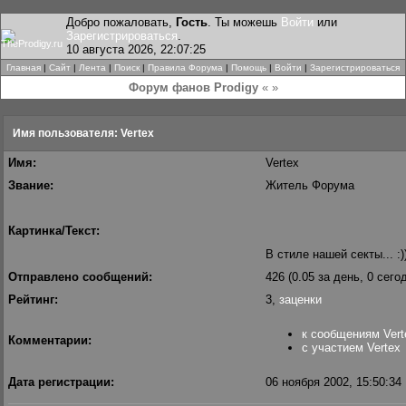
Добро пожаловать,
Гость
. Ты можешь
Войти
или
Зарегистрироваться
.
10 августа 2026, 22:07:25
Главная
|
Сайт
|
Лента
|
Поиск
|
Правила Форума
|
Помощь
|
Войти
|
Зарегистрироваться
Форум фанов Prodigy
« »
Имя пользователя: Vertex
Имя:
Vertex
Звание:
Житель Форума
Картинка/Текст:
В стиле нашей секты... :))
Отправлено сообщений:
426 (0.05 за день, 0 сего
Рейтинг:
3,
заценки
к сообщениям Vert
Комментарии:
с участием Vertex
Дата регистрации:
06 ноября 2002, 15:50:34