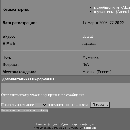
к сообщениям -{Abar
Комментарии:
с участием -{AbaraT}
Дата регистрации:
17 марта 2006, 22:26:22
Skype:
abarat
E-Mail:
скрыто
Пол:
Мужчина
Возраст:
N/A
Местонахождение:
Москва (Россия)
Дополнительная информация:
Отправить этому участнику приватное сообщение
.
Показать последние
послания этого человека.
Переключиться в десктопный вид
Правила форума
|
Администрация форума
Форум фанов Prodigy | Powered by
YaBB SE