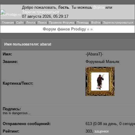
Добро пожаловать,
Гость
. Ты можешь
Войти
или
Зарегистрироваться
.
07 августа 2026, 05:29:17
Главная
|
Сайт
|
Лента
|
Поиск
|
Правила Форума
|
Помощь
|
Войти
|
Зарегистрироваться
Форум фанов Prodigy
« »
Имя пользователя: abarat
Имя:
-{AbaraT}-
Звание:
Форумный Маньяк
Картинка/Текст:
Подпись:
this is dangerous...
Отправлено сообщений:
613 (0.08 за день, 0 сегодн
Рейтинг:
303,
заценки