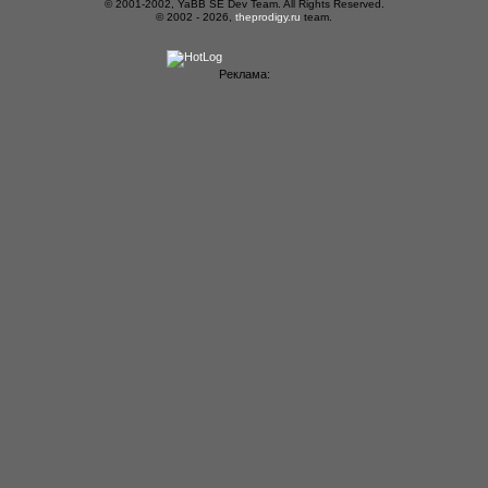
© 2001-2002, YaBB SE Dev Team. All Rights Reserved.
© 2002 - 2026,
theprodigy.ru
team.
Реклама: