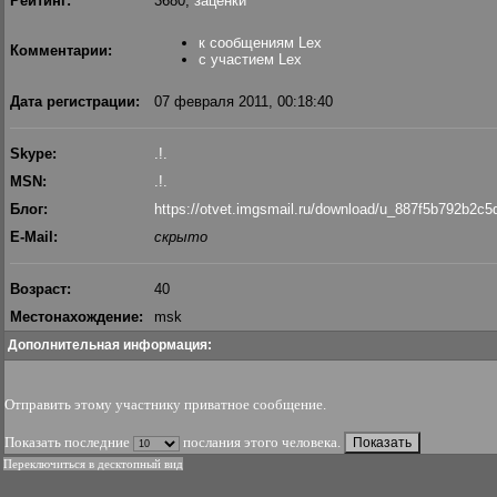
Рейтинг:
3680,
заценки
к сообщениям Lex
Комментарии:
с участием Lex
Дата регистрации:
07 февраля 2011, 00:18:40
Skype:
.!.
MSN:
.!.
Блог:
https://otvet.imgsmail.ru/download/u_887f5b792b2
E-Mail:
скрыто
Возраст:
40
Местонахождение:
msk
Дополнительная информация:
Отправить этому участнику приватное сообщение
.
Показать последние
послания этого человека.
Переключиться в десктопный вид