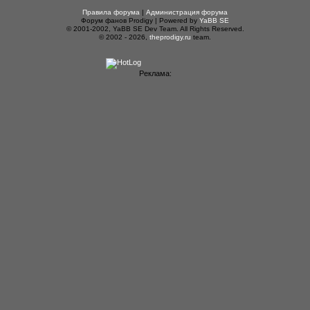
Правила форума
|
Администрация форума
Форум фанов Prodigy | Powered by
YaBB SE
© 2001-2002, YaBB SE Dev Team. All Rights Reserved.
© 2002 - 2026,
theprodigy.ru
team.
Реклама: