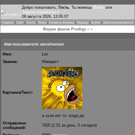
Добро пожаловать,
Гость
. Ты можешь
Войти
или
Зарегистрироваться
.
09 августа 2026, 13:05:07
Главная
|
Сайт
|
Лента
|
Поиск
|
Правила Форума
|
Помощь
|
Войти
|
Зарегистрироваться
Форум фанов Prodigy
« »
Имя пользователя: alexsfreeman
Имя:
Lex
Звание:
Юморист
Картинка/Текст:
а хули нет то, когда да
Отправлено
7425 (1.31 за день, 0 сегодня)
сообщений: