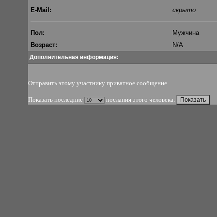
E-Mail:
скрыто
Пол:
Мужчина
Возраст:
N/A
Дополнительная информация:
Отправить этому участнику приватное сообщение
.
Показать последние
послания этого человека.