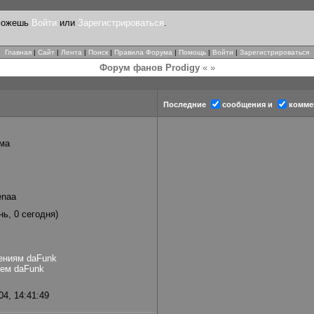
 можешь
Войти
или
Зарегистрироваться
.
Главная
|
Сайт
|
Лента
|
Поиск
|
Правила Форума
|
Помощь
|
Войти
|
Зарегистрироваться
Форум фанов Prodigy
« »
Последние
сообщения и
комме
ма
enaa
нь, 0 сегодня)
ениям daFunk
ием daFunk
4, 14:41:49