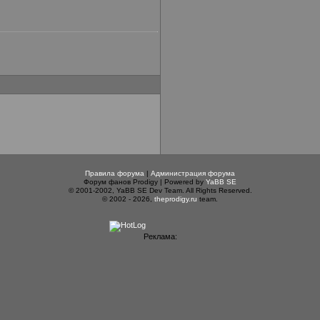
Правила форума
|
Администрация форума
Форум фанов Prodigy | Powered by
YaBB SE
© 2001-2002, YaBB SE Dev Team. All Rights Reserved.
© 2002 - 2026,
theprodigy.ru
team.
Реклама: