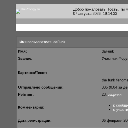
Добро пожаловать,
Гость
. Ты
07 августа 2026, 19:14:33
Имя пользователя: daFunk
Имя:
daFunk
Звание:
Участник Фору
Картинка/Текст:
the funk fenom
Отправлено сообщений:
336 (0.04 за де
Рейтинг:
23,
заценки
к сообщ
Комментарии:
с участ
Дата регистрации:
06 февраля 200