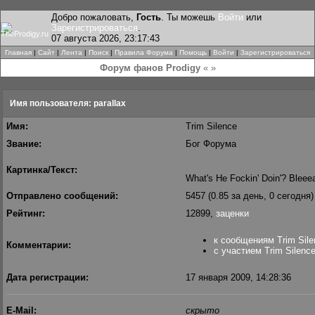
Добро пожаловать,
Гость
. Ты можешь
Войти
или
Зарегистрироваться
.
07 августа 2026, 23:17:43
Главная
|
Сайт
|
Лента
|
Поиск
|
Правила Форума
|
Помощь
|
Войти
|
Зарегистрироваться
Форум фанов Prodigy
« »
Имя пользователя: parallax
Имя:
Trim Silence
Звание:
Бог Форума
Картинка/Текст:
What's He Fockin' Doin'? Bleee
Отправлено сообщений:
5457 (0.85 за день, 0 сегодня)
Рейтинг:
12899,
заценки
к сообщениям Trim Sile
Комментарии:
с участием Trim Silenc
Дата регистрации:
17 января 2009, 14:28:36
E-Mail:
скрыто