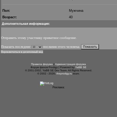
Пол:
Мужчина
Возраст:
40
Дополнительная информация:
Отправить этому участнику приватное сообщение
.
Показать последние
послания этого человека.
Переключиться в десктопный вид
Правила форума
|
Администрация форума
Форум фанов Prodigy | Powered by
YaBB SE
© 2001-2002, YaBB SE Dev Team. All Rights Reserved.
© 2002 - 2026,
theprodigy.ru
team.
Реклама: