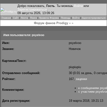
Добро пожаловать,
Гость
. Ты можешь
Войти
или
Зарегистрироваться
.
09 августа 2026, 13:09:26
Главная
|
Сайт
|
Лента
|
Поиск
|
Правила Форума
|
Помощь
|
Войти
|
Зарегистрироваться
Форум фанов Prodigy
« »
Имя пользователя: psyelvoo
Имя:
psyelvoo
Звание:
Новичок
Картинка/Текст:
piupiupiu
Отправлено сообщений:
30 (0.01 за день, 0 сегодн
Рейтинг:
167,
заценки
к сообщениям psye
Комментарии:
с участием psyelvo
Дата регистрации:
19 марта 2018, 19:21:13