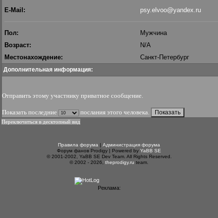
E-Mail:
psy.elvoo@yandex.ru
Пол:
Мужчина
Возраст:
N/A
Местонахождение:
Санкт-Петербург
Дополнительная информация:
Отправить этому участнику приватное сообщение
.
Показать последние
послания этого человека.
Переключиться в десктопный вид
Правила форума
|
Администрация форума
Форум фанов Prodigy | Powered by
YaBB SE
© 2001-2002, YaBB SE Dev Team. All Rights Reserved.
© 2002 - 2026,
theprodigy.ru
team.
Реклама: