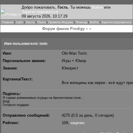
Добро пожаловать,
Гость
. Ты можешь
Войти
или
Зарегистрироваться
.
09 августа 2026, 10:17:29
Главная
|
Сайт
|
Лента
|
Поиск
|
Правила Форума
|
Помощь
|
Войти
|
Зарегистрироваться
Форум фанов Prodigy
« »
Имя пользователя: tonic
Имя:
Obi-Wan Ton!c
Персональное звание:
Игры + Юмор
Звание:
Юморист
Картинка/Текст:
Все женщины как евреи - всё ждут при
Подпись:
Я сажаю алюминивые огурцы на брезентовом поле...
[img]
Готовьте подарки
Отправлено сообщений:
4275 (0.5 за день, 0 сегодня)
Рейтинг:
109,
заценки