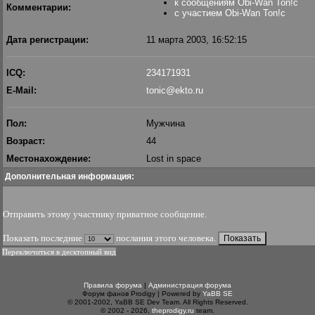
к сообщениям Obi-Wan Ton!c
Комментарии:
с участием Obi-Wan Ton!c
Дата регистрации:
11 марта 2003, 16:52:15
ICQ:
234171931
E-Mail:
tonic@ekto.ru
Пол:
Мужчина
Возраст:
44
Местонахождение:
Lost in space
Дополнительная информация:
Отправить этому участнику приватное сообщение
.
Показать последние
послания этого человека.
Переключиться в десктопный вид
Правила форума
|
Администрация форума
Форум фанов Prodigy | Powered by
YaBB SE
© 2001-2002, YaBB SE Dev Team. All Rights Reserved.
© 2002 - 2026,
theprodigy.ru
team.