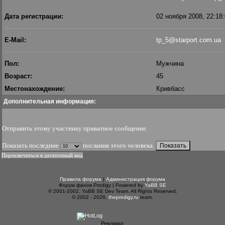
Дата регистрации:
02 ноября 2008, 22:18
E-Mail:
tp_5@starport.com.ua
Пол:
Мужчина
Возраст:
45
Местонахождение:
Кривбасс
Дополнительная информация:
Отправить этому участнику приватное сообщение
.
Показать последние
послания этого человека.
Переключиться в десктопный вид
Правила форума
|
Администрация форума
Форум фанов Prodigy | Powered by
YaBB SE
© 2001-2002, YaBB SE Dev Team. All Rights Reserved.
© 2002 - 2026,
theprodigy.ru
team.
Реклама: