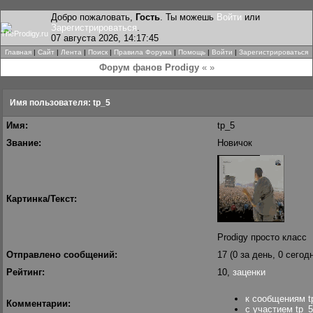
Добро пожаловать,
Гость
. Ты можешь
Войти
или
Зарегистрироваться
.
07 августа 2026, 14:17:45
Главная
|
Сайт
|
Лента
|
Поиск
|
Правила Форума
|
Помощь
|
Войти
|
Зарегистрироваться
Форум фанов Prodigy
« »
Имя пользователя: tp_5
Имя:
tp_5
Звание:
Новичок
Картинка/Текст:
Prodigy просто класс
Отправлено сообщений:
17 (0 за день, 0 сегод
Рейтинг:
10,
заценки
к сообщениям t
Комментарии:
с участием tp_5