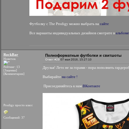
Футболку с The Prodigy можно выбрать на
сайте
Все варианты индивидуальных дизайнов смотрите в
альбоме
RockBar
Полноформатные футболки и свитшоты
Новичок
Ответ #29
07 мая 2016, 15:27:10
Рейтинг: 13
Друзья! Лето не за горами - пора пополнить гардеро
[Заценки]
[Комментарии]
Выбирайте
на сайте !
Присоединяйтесь к нам
ВКонтакте
Prodigy просто класс
Сообщений: 37