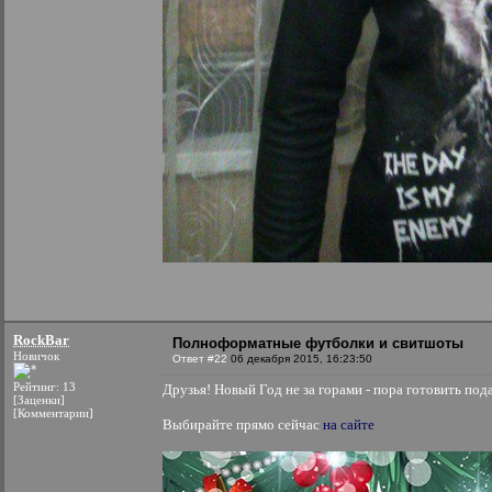
RockBar
Полноформатные футболки и свитшоты
Новичок
Ответ #22
06 декабря 2015, 16:23:50
Рейтинг: 13
Друзья! Новый Год не за горами - пора готовить под
[Заценки]
[Комментарии]
Выбирайте прямо сейчас
на сайте