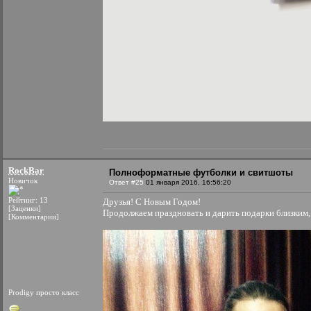
RockBar
Полноформатные футболки и свитшоты
Новичок
Ответ #25
01 января 2016, 16:56:20
Рейтинг: 13
Друзья! С Новым Годом!
[Заценки]
Продолжаем праздновать и дарить подарки близким,
[Комментарии]
Prodigy просто класс