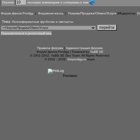
Показать
последних комментариев к сообщениям в теме
Форум фанов Prodigy
|
Форумная жизнь
|
Покупка/Продажа/Обмен/Услуги
(Модератор:
P
Тема:
Полноформатные футболки и свитшоты
Переключиться в десктопный вид
Правила форума
|
Администрация форума
Форум фанов Prodigy | Powered by
YaBB SE
© 2001-2002, YaBB SE Dev Team. All Rights Reserved.
© 2002 - 2026,
theprodigy.ru
team.
Реклама: