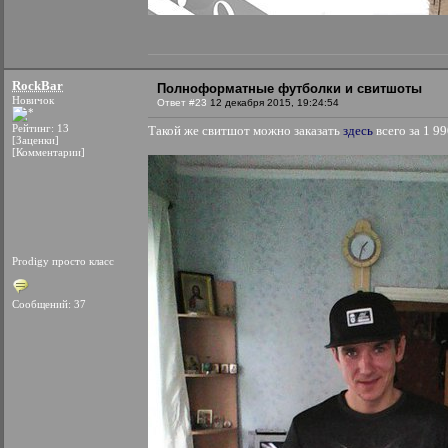
RockBar
Полноформатные футболки и свитшоты
Новичок
Ответ #23
12 декабря 2015, 19:24:54
Рейтинг: 13
Такой же свитшот можно заказать
здесь
всего за 1 99
[Заценки]
[Комментарии]
Prodigy просто класс
Сообщений: 37