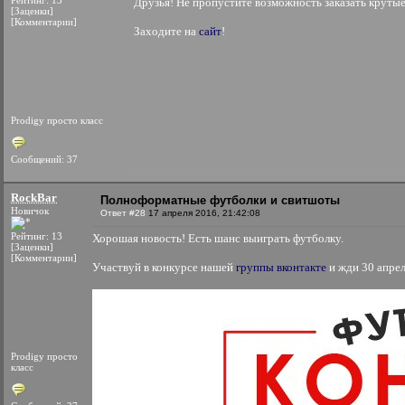
Рейтинг: 13
Друзья! Не пропустите возможность заказать крутые
[Заценки]
[Комментарии]
Заходите на
сайт
!
Prodigy просто класс
Сообщений: 37
RockBar
Полноформатные футболки и свитшоты
Новичок
Ответ #28
17 апреля 2016, 21:42:08
Рейтинг: 13
Хорошая новость! Есть шанс выиграть футболку.
[Заценки]
[Комментарии]
Участвуй в конкурсе нашей
группы вконтакте
и жди 30 апрел
Prodigy просто
класс