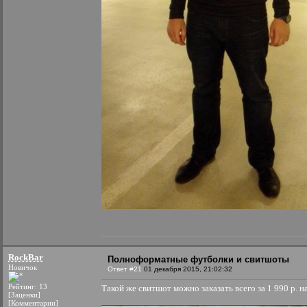
RockBar
Полноформатные футболки и свитшоты
Новичок
Ответ #21
01 декабря 2015, 21:02:32
Рейтинг: 13
Такой же свитшот можно заказать всего за 1 990 р. н
[Заценки]
[Комментарии]