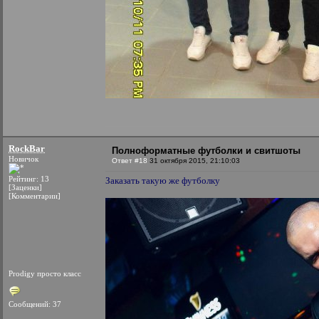
RockBar
Полноформатные футболки и свитшоты
Новичок
Ответ #18
31 октября 2015, 21:10:03
Рейтинг: 13
Заказать такую же футболку
[Заценки]
[Комментарии]
Prodigy просто класс
Сообщений: 37