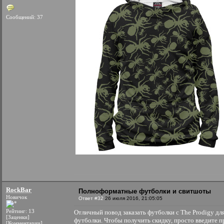
Сообщений: 37
RockBar
Полноформатные футболки и свитшоты
Новичок
Ответ #32
26 июля 2016, 21:05:05
Рейтинг: 13
Отличный повод заказать футболки с The Prodigy для 
[Заценки]
футболки. Чтобы получить скидку, просто введите 
[Комментарии]