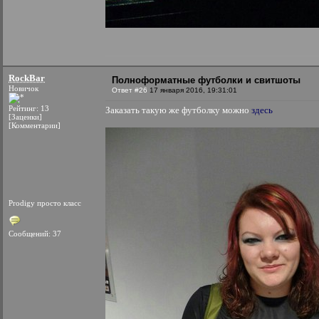
RockBar
Полноформатные футболки и свитшоты
Новичок
Ответ #26
17 января 2016, 19:31:01
Рейтинг: 13
Заказать такую же футболку можно
здесь
[Заценки]
[Комментарии]
Prodigy просто класс
Сообщений: 37