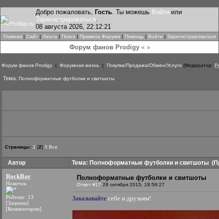
Добро пожаловать,
Гость
. Ты можешь
Войти
или
Зарегистрироваться
.
08 августа 2026, 22:12:21
Главная
|
Сайт
|
Лента
|
Поиск
|
Правила Форума
|
Помощь
|
Войти
|
Зарегистрироваться
Форум фанов Prodigy
« »
Форум фанов Prodigy
|
Форумная жизнь
|
Покупка/Продажа/Обмен/Услуги
(Модератор:
P
Тема:
Полноформатные футболки и свитшоты
Страницы:
1
[
2
]
3
Все
Автор
Тема: Полноформатные футболки и свитшоты
(Пр
RockBar
Полноформатные футболки и свитшоты
Новичок
Ответ #17
28 октября 2015, 18:59:27
Рейтинг: 13
Заказывайте
себе и друзьям!
[Заценки]
[Комментарии]