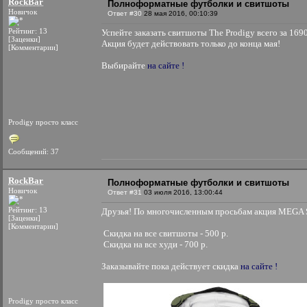
RockBar
Полноформатные футболки и свитшоты
Новичок
Ответ #30
28 мая 2016, 00:10:39
Рейтинг: 13
Успейте заказать свитшоты The Prodigy всего за 1690
[Заценки]
Акция будет действовать только до конца мая!
[Комментарии]
Выбирайте
на сайте !
Prodigy просто класс
Сообщений: 37
RockBar
Полноформатные футболки и свитшоты
Новичок
Ответ #31
03 июля 2016, 13:00:44
Рейтинг: 13
Друзья! По многочисленным просьбам акция MEGA 
[Заценки]
[Комментарии]
Скидка на все свитшоты - 500 р.
Скидка на все худи - 700 р.
Заказывайте пока действует скидка
на сайте !
Prodigy просто класс