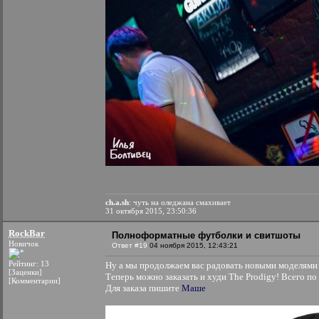
ch.a.sh
: чуть на оледжана смахивает
31 октября 2015, 23:50:36
RockBar
Полноформатные футболки и свитшоты
Новичок
Ответ #19
04 ноября 2015, 12:43:21
Рейтинг: 13
Ну а мы продолжаем вас радовать новыми моделями 
[Заценки]
Теперь можно заказать и худи The Prodigy! Всего по 
[Комментарии]
Для заказа пишите
Маше