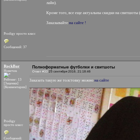
лайн).
Кроме того, все еще актуальны скидки на свитшоты (5
Заказывайте
на сайте !
Prodigy просто класс
Сообщений: 37
RockBar
Полноформатные футболки и свитшоты
Новичок
Ответ #33
25 сентября 2016, 21:18:46
Рейтинг: 13
Заказать такую же толстовку можно
на сайте
[Заценки]
[Комментарии]
Prodigy
просто класс
Сообщений: