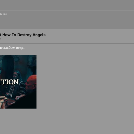
о как
r / How To Destroy Angels
2
п-альбом ведь.