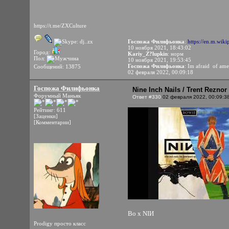
https://t.me/ZXCulture
Госпожа Филифьонка
:
https://en.m.wiki
10 ноября 2021, 18:43:02
Город:
Kariy_Z?lupkin
: норм
Пол:
10 ноября 2021, 19:53:45
Госпожа Филифьонка
: Im afraid of ame
Сообщений: 13875
02 февраля 2022, 00:09:18
Госпожа Филифьонка
Nine Inch Nails / Trent Rezno
Форумный Маньяк
Ответ #330
02 февраля 2022, 00:09:3
Рейтинг: 611
[Заценки]
[Комментарии]
Bo x NIИ
Prodigy просто класс