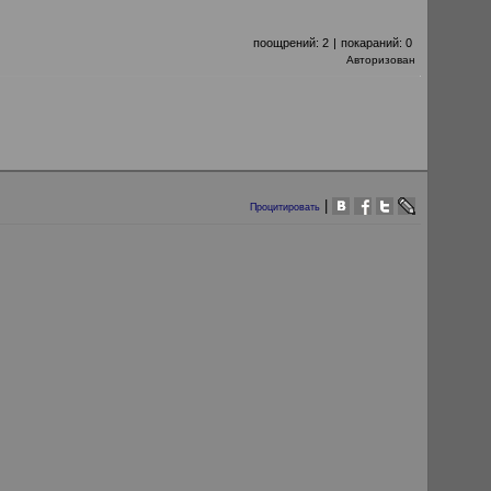
поощрений:
2
|
покараний:
0
Авторизован
|
Процитировать