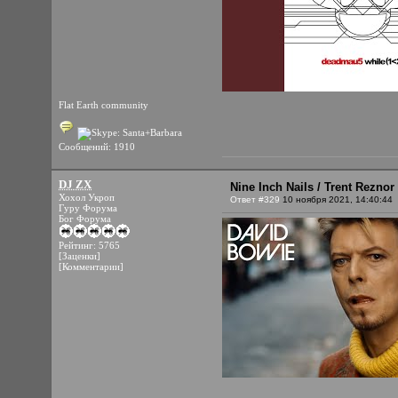
Flat Earth community
Сообщений: 1910
DJ ZX
Nine Inch Nails / Trent Rezno
Хохол Укроп
Ответ #329
10 ноября 2021, 14:40:44
Гуру Форума
Бог Форума
Рейтинг: 5765
[Заценки]
[Комментарии]