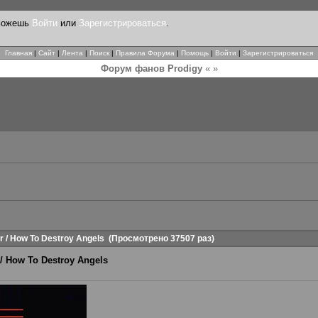
 можешь
Войти
или
Зарегистрироваться
.
Главная
|
Сайт
|
Лента
|
Поиск
|
Правила Форума
|
Помощь
|
Войти
|
Зарегистрироваться
Форум фанов Prodigy
« »
or / How To Destroy Angels
(Просмотрено 37507 раз)
r / How To Destroy Angels