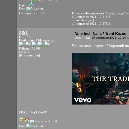
Город:
Пол:
Сообщений: 3515
Госпожа Филифьонка
: Месяц назад был
09 сентября 2021, 17:11:05
Juno
: Не видел(
10 сентября 2021, 17:27:04
A][eL
Nine Inch Nails / Trent Rezno
НЯШКА
Ответ #325
09 сентября 2021, 10:14:4
Глобальный Модератор
Че, кто холси слушал? Хороший по
Рейтинг: 12191
[Заценки]
[Комментарии]
I BALL WAS RAWT
Пол: