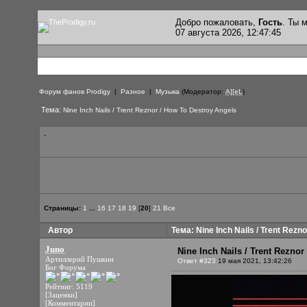
Добро пожаловать,
Гость
. Ты
07 августа 2026, 12:47:45
Форум фанов Prodigy
|
Разное
|
Музыка
(Модератор:
A][eL
)
Тема:
Nine Inch Nails / Trent Reznor / How To Destroy Angels
-
Страницы:
1
...
16
17
18
19
[
20
]
21
Все
Автор
Тема: Nine Inch Nails / Trent Rezn
Juno
Nine Inch Nails / Trent Rezno
Артиллерий Пушкин
Ответ #323
19 мая 2021, 13:42:26
Бог Форума
Рейтинг: 5119
[Заценки]
[Комментарии]