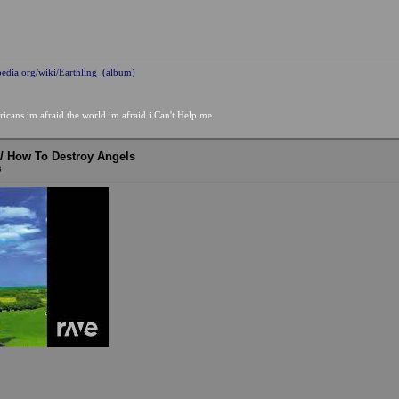
pedia.org/wiki/Earthling_(album)
ricans im afraid the world im afraid i Can't Help me
r / How To Destroy Angels
8