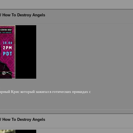
r / How To Destroy Angels
.
дарный Крис который зажигал в готических прикидах с
r / How To Destroy Angels