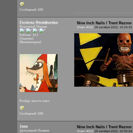
Сообщений: 680
Госпожа Филифьонка
Nine Inch Nails / Trent Rezno
Форумный Маньяк
Ответ #331
18 октября 2022, 15:24:33
Рейтинг: 611
[Заценки]
[Комментарии]
Prodigy просто класс
Сообщений: 680
Juno
Nine Inch Nails / Trent Rezno
Артиллерий Пушкин
Ответ #332
19 октября 2022, 10:52:24