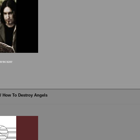
иевские
r / How To Destroy Angels