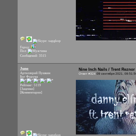
Город:
Пол:
Сообщений: 3515
Juno
Nine Inch Nails / Trent Rezno
Артиллерий Пушкин
Ответ #324
09 сентября 2021, 09:51:5
Бог Форума
Рейтинг: 5119
[Заценки]
[Комментарии]