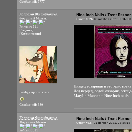
Сообщений: 5777
Госпожа Филифьонка
Nine Inch Nails / Trent Rezno
Форумный Маньяк
Ответ #326
18 октября 2021, 00:37:33
Рейтинг: 611
[Заценки]
[Комментарии]
Пиздец товарищи и это крис врена
Дед пердед, седой очкарик, леген
Prodigy просто класс
Marylin Manson и Nine Inch nails
Сообщений: 680
Госпожа Филифьонка
Nine Inch Nails / Trent Rezno
Форумный Маньяк
Ответ #327
01 ноября 2021, 23:44:18
Рейтинг: 611