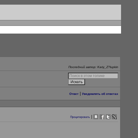
Последний автор: Kariy_Z?lupkin
|
Ответ
Уведомлять об ответах
|
Процитировать