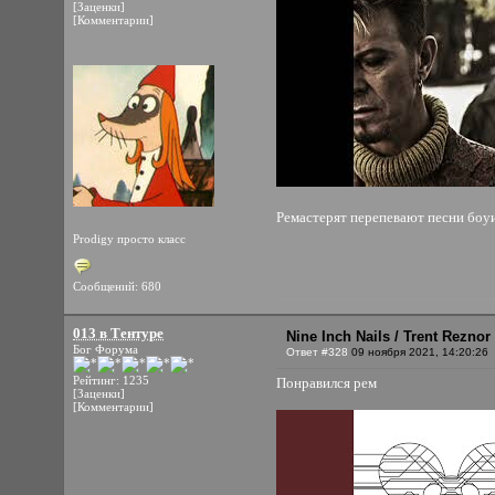
[Заценки]
[Комментарии]
Ремастерят перепевают песни боу
Prodigy просто класс
Сообщений: 680
013 в Тентуре
Nine Inch Nails / Trent Rezno
Бог Форума
Ответ #328
09 ноября 2021, 14:20:26
Рейтинг: 1235
Понравился рем
[Заценки]
[Комментарии]