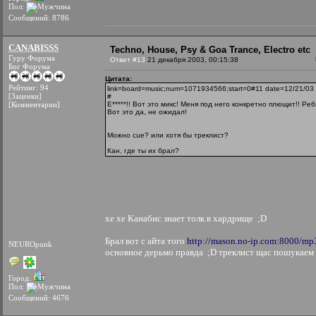
Пол:
Сообщений: 8786
CANABISSS
Techno, House, Psy & Goa Trance, Electro etc
Гуру Форума
Ответ #13
21 декабря 2003, 00:15:38
Бог Форума
Цитата:
Рейтинг: 94
link=board=music;num=1071934566;start=0#11 date=12/21/03 
[Заценки]
#
[Комментарии]
Е*****!! Вот это микс! Меня под него конкретно плющит!! Реб
Вот это да, не ожидал!
Можно cue? или хотя бы треклист?
Кан, где ты их брал?
хе хе Канабис знает толк в хардрище ;D
Брал вот с айта того
http://mason.no-ip.com:8000/mp
NEUROpunk
основное дерьмо правда ;D треклист щас пошукаем
Город:
Пол:
Сообщений: 4676