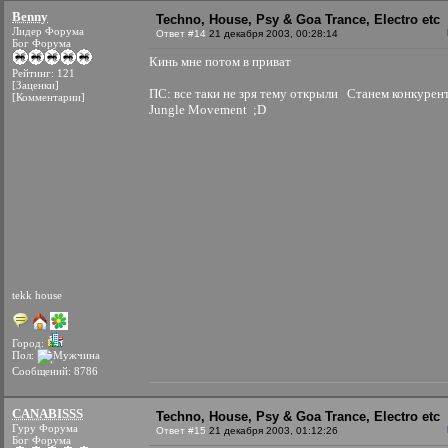
Benny
Techno, House, Psy & Goa Trance, Electro etc
Лидер Форума
Ответ #14
21 декабря 2003, 00:28:14
Бог Форума
Кинь мне потом в приват
Рейтинг: 121
[Заценки]
ПС: все таки не зря тему открыли
Станем конкурент
[Комментарии]
Jungle Movement ;D
tekk house
Город:
Пол:
Сообщений: 8786
CANABISSS
Techno, House, Psy & Goa Trance, Electro etc
Гуру Форума
Ответ #15
21 декабря 2003, 01:12:26
Бог Форума