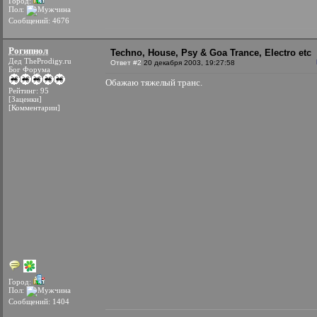
Город:
Пол:
Сообщений: 4676
Рогипнол
Techno, House, Psy & Goa Trance, Electro etc
Дед TheProdigy.ru
Ответ #2
20 декабря 2003, 19:27:58
Бог Форума
Обажаю тяжелый транс.
Рейтинг: 95
[Заценки]
[Комментарии]
Город:
Пол:
Сообщений: 1404