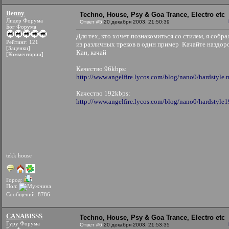
Benny
Techno, House, Psy & Goa Trance, Electro etc
Лидер Форума
Ответ #5
20 декабря 2003, 21:50:39
Бог Форума
Для тех, кто хочет познакомиться со стилем, я собра
Рейтинг: 121
из различных треков в один пример
Качайте наздор
[Заценки]
Кан, качай
[Комментарии]
Качество 96kbps:
http://www.angelfire.lycos.com/blog/nano0/hardstyle
Качество 192kbps:
http://www.angelfire.lycos.com/blog/nano0/hardstyle
tekk house
Город:
Пол:
Сообщений: 8786
CANABISSS
Techno, House, Psy & Goa Trance, Electro etc
Гуру Форума
Ответ #6
20 декабря 2003, 21:53:35