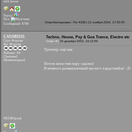
tekk house
Город:
Пол:
Отредактировал: The KGB's 21 ноября 2004, 17:50:55
Сообщений: 8786
CANABISSS
Techno, House, Psy & Goa Trance, Electro etc
Гуру Форума
Ответ #1
20 декабря 2003, 19:10:59
Бог Форума
Трепещу ещё как
Рейтинг: 94
[Заценки]
[Комментарии]
Потом запостим пару сцылок!
И немного размышлениый насчест хардстиайла! ;D
NEUROpunk