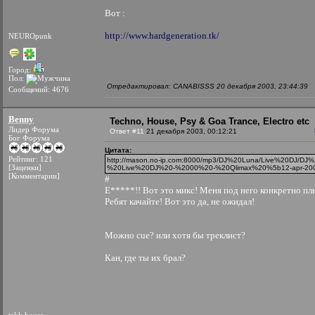
Вот :
http://www.hardgeneration.tk/
NEUROpunk
Город:
Пол:
Отредактировал: CANABISSS 20 декабря 2003, 23:44:39
Сообщений: 4676
Benny
Techno, House, Psy & Goa Trance, Electro etc
Лидер Форума
Ответ #11
21 декабря 2003, 00:12:21
Бог Форума
Цитата:
Рейтинг: 121
http://mason.no-ip.com:8000/mp3/DJ%20Luna/Live%20DJ/DJ
[Заценки]
%20Live%20DJ%20-%2000%20-%20Qlimax%20%5b12-apr-20
[Комментарии]
#
Е*****!! Вот это микс! Меня под него конкретно п
Ребят качайте! Вот это да, не ожидал!
Можно cue? или хотя бы треклист?
Кан, где ты их брал?