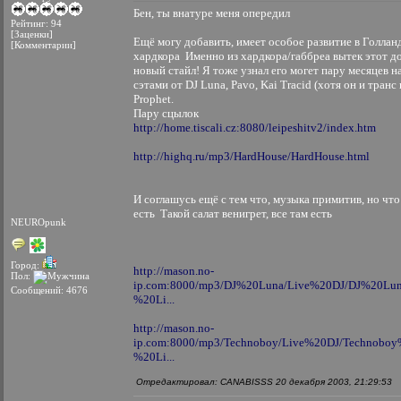
Бен, ты внатуре меня опередил
Рейтинг: 94
[Заценки]
Ещё могу добавить, имеет особое развитие в Голлан
[Комментарии]
хардкора
Именно из хардкора/габбреа вытек этот д
новый стайл! Я тоже узнал его могет пару месяцев на
сэтами от DJ Luna, Pavo, Kai Tracid (хотя он и транс 
Prophet.
Пару сцылок
http://home.tiscali.cz:8080/leipeshitv2/index.htm
http://highq.ru/mp3/HardHouse/HardHouse.html
И соглашусь ещё с тем что, музыка примитив, но что
есть
Такой салат венигрет, все там есть
NEUROpunk
Город:
http://mason.no-
Пол:
ip.com:8000/mp3/DJ%20Luna/Live%20DJ/DJ%20Lu
Сообщений: 4676
%20Li...
http://mason.no-
ip.com:8000/mp3/Technoboy/Live%20DJ/Technoboy
%20Li...
Отредактировал: CANABISSS 20 декабря 2003, 21:29:53