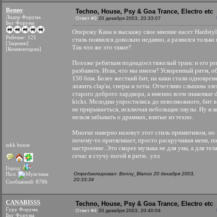
Benny
Techno, House, Psy & Goa Trance, Electro etc
Лидер Форума
Ответ #3
20 декабря 2003, 20:33:07
Бог Форума
Опережу Кана и выскажу свое мнение насет Hardstyl
Рейтинг: 121
стиль появился довольно недавно, а развился только 
[Заценки]
Так что же это такое?
[Комментарии]
Похоже ребяткам поднадоел тяжелый транс и его р
разбавить. Итак, что мы имеем? Ускоренный ритм, о
150 бпм. Более жесткий бит, на кики стали одновре
ложить clap'ы, снеры и хеты. Отчетливо слышны эл
старого доброго хардкора, а именно всем знакомые d
kicks. Мелодии упростились до невозможного, бит 
не прирываеться, исключая небольщие паузы. Ну и 
нельзя забывать о драммах, взятые из техно.
Многие наверно назовут этот стиль примитивом, но
почему-то притягивает, просто раскручивая меня, п
tekk house
настроение. Это скорее музыка не для ума, а для тела
сечас я стучу ногой в ритм.. ухх
Город:
Пол:
Отредактировал: Benny_Blanco 20 декабря 2003,
20:33:34
Сообщений: 8786
CANABISSS
Techno, House, Psy & Goa Trance, Electro etc
Гуру Форума
Ответ #4
20 декабря 2003, 20:40:04
Бог Форума