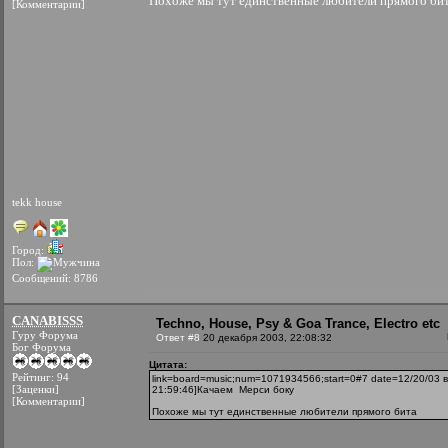
Похоже мы тут единственные любители прямого би
[Комментарии]
tekk house
Город:
Пол:
Сообщений: 8786
CANABISSS
Techno, House, Psy & Goa Trance, Electro etc
Гуру Форума
Ответ #8
20 декабря 2003, 22:08:32
Бог Форума
Цитата:
Рейтинг: 94
link=board=music;num=1071934566;start=0#7 date=12/20/03 в
[Заценки]
21:59:46]Качаем
Мерси боку
[Комментарии]
Похоже мы тут единственные любители прямого бита