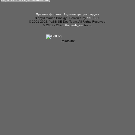
Переключиться в десктопный вид
Правила форума
|
Администрация форума
Форум фанов Prodigy | Powered by
YaBB SE
© 2001-2002, YaBB SE Dev Team. All Rights Reserved.
© 2002 - 2026,
theprodigy.ru
team.
Реклама: