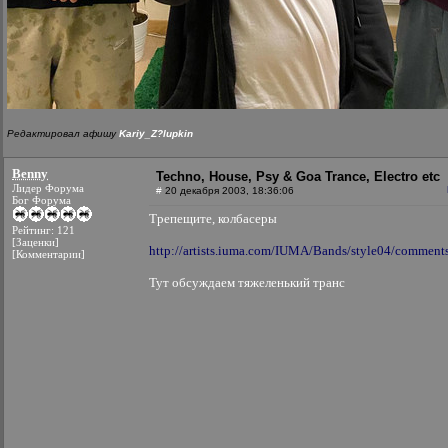
Редактировал афишу
Kariy_Z?lupkin
Benny
Techno, House, Psy & Goa Trance, Electro etc
Лидер Форума
#
20 декабря 2003, 18:36:06
Бог Форума
Трепещите, колбасеры
Рейтинг: 121
[Заценки]
http://artists.iuma.com/IUMA/Bands/style04/comments
[Комментарии]
Тут обсуждаем тяжеленький транс