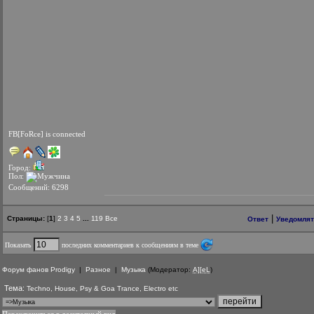
FB[FoRce] is connected
Город:
Пол:
Сообщений: 6298
|
Страницы:
[
1
]
2
3
4
5
...
119
Все
Ответ
Уведомлят
Показать
последних комментариев к сообщениям в теме
Форум фанов Prodigy
|
Разное
|
Музыка
(Модератор:
A][eL
)
Тема:
Techno, House, Psy & Goa Trance, Electro etc