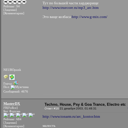
Тут по большей части хардкорище
Рейтинг: 94
http://www.truecore.ru/mp3_arc.htm
[Заценки]
[Комментарии]
Это ваще колбаса
http://www.g-mix.com/
NEUROpunk
Город:
Пол:
Сообщений: 4676
MasterDX
Techno, House, Psy & Goa Trance, Electro etc
FB[FoRce]
Ответ #16
21 декабря 2003, 01:48:31
Бог Форума
http://www.tonarm.ru/arc_kontor.htm
Рейтинг: 684
[Заценки]
малость
[Комментарии]