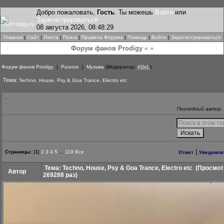
Добро пожаловать,
Гость
. Ты можешь
Войти
или
Зарегистрироваться
.
08 августа 2026, 08:48:29
Главная
|
Сайт
|
Лента
|
Поиск
|
Правила Форума
|
Помощь
|
Войти
|
Зарегистрироваться
Форум фанов Prodigy
« »
Форум фанов Prodigy
|
Разное
|
Музыка
(Модератор:
A][eL
)
Тема:
Techno, House, Psy & Goa Trance, Electro etc
-
Последний автор: 
|
Страницы:
[
1
]
2
3
4
5
...
119
Все
Ответ
Уведомля
Тема: Techno, House, Psy & Goa Trance, Electro etc
(Просмот
Автор
269288 раз)