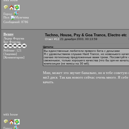
tekk house
Город:
Пол:
Сообщений: 8786
Benny
Techno, House, Psy & Goa Trance, Electro etc
Лидер Форума
Ответ #12
21 декабря 2003, 00:13:59
Бог Форума
Цитата:
Рейтинг: 121
Вы единственные любители прямого бита с деньгами
[Заценки]
Я с удовольствием слушаю Hard Trance, но новенького ничег
[Комментарии]
скачаю потихоньку предложенные вами треки. Посоветуйте 
свеженькое, только хорошего качества (что бы зря не качать
композиции (не миксы на 30 мб).
Мин, может это звучит банально, но я тебе советую
мп3 диск
Так как нового сейчас очень много. Я себе
качать.
tekk house
Город: