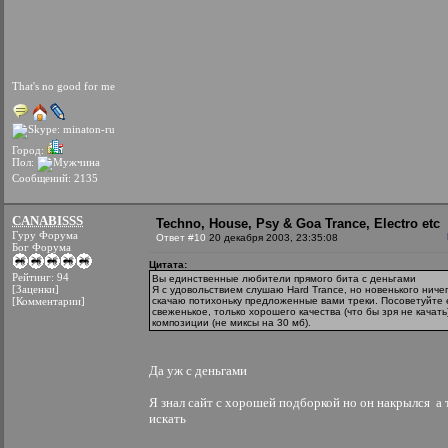
That's no good for me
Город:
Пол:
Сообщений: 2135
CANABISSS
Techno, House, Psy & Goa Trance, Electro etc
Гуру Форума
Ответ #10
20 декабря 2003, 23:35:08
Бог Форума
Цитата:
Рейтинг: 94
Вы единственные любители прямого бита с деньгами
[Заценки]
Я с удовольствием слушаю Hard Trance, но новенького ничег
[Комментарии]
скачаю потихоньку предложенные вами треки. Посоветуйте 
свеженькое, только хорошего качества (что бы зря не качать
композиции (не миксы на 30 мб).
Да уж с деньгами
Я знал сайт с хорошей подборкой но он накрылся
а 
искать