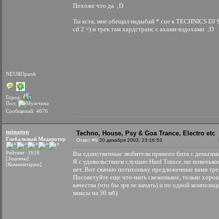
Похоже что да ;D
Ты кста, мне обещал надыбай *.cue к TECHNICS DJ S
cd 2 =) и трек там хардстранс с ахами-вздохами ;D
NEUROpunk
Город:
Пол:
Сообщений: 4676
minaton
Techno, House, Psy & Goa Trance, Electro etc
Глобальный Модератор
Ответ #9
20 декабря 2003, 23:16:53
Рейтинг: 1616
Вы единственные любители прямого бита с деньгам
[Заценки]
Я с удовольствием слушаю Hard Trance, но новенько
[Комментарии]
нет. Вот скачаю потихоньку предложенные вами тре
Посоветуйте еще что-нить свеженькое, только хоро
качества (что бы зря не качать) и по одной композиц
миксы на 30 мб).