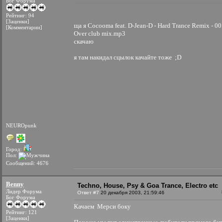
Бог Форума
Рейтинг: 94
[Заценки]
ща я Cocooma feat. D-Jean-D - Hard Trance Remix - 00 
[Комментарии]
Over club mix.mp3
скачаю
я там накидал сцылок качайте тоже ;D
NEUROpunk
Город:
Пол:
Сообщений: 4676
Benny
Techno, House, Psy & Goa Trance, Electro etc
Лидер Форума
Ответ #7
20 декабря 2003, 21:59:46
Бог Форума
Качаем
Мерси боку
Рейтинг: 121
[Заценки]