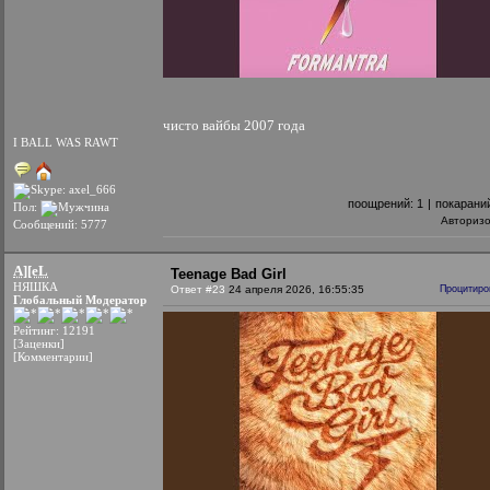
чисто вайбы 2007 года
I BALL WAS RAWT
поощрений:
1
|
покарани
Пол:
Авториз
Сообщений: 5777
A][eL
Teenage Bad Girl
НЯШКА
Ответ #23
24 апреля 2026, 16:55:35
Процитиро
Глобальный Модератор
Рейтинг: 12191
[Заценки]
[Комментарии]