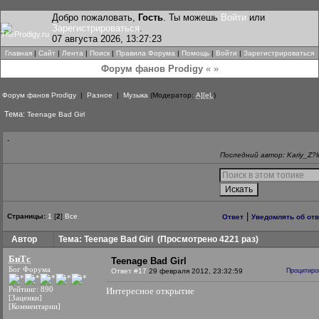
Добро пожаловать,
Гость
. Ты можешь
Войти
или
Зарегистрироваться
.
07 августа 2026, 13:27:23
Главная
|
Сайт
|
Лента
|
Поиск
|
Правила Форума
|
Помощь
|
Войти
|
Зарегистрироваться
Форум фанов Prodigy
« »
Форум фанов Prodigy
|
Разное
|
Музыка
(Модератор:
A][eL
)
Тема:
Teenage Bad Girl
-
Последний автор: Kariy_Z?l
|
Страницы:
1
[
2
]
Все
Ответ
Уведомлять об от
Автор
Тема: Teenage Bad Girl
(Просмотрено 4221 раз)
БиТс
Teenage Bad Girl
Бог Форума
Ответ #17
29 февраля 2012, 23:32:59
Процитиро
Рейтинг: 890
Интересное открытие
[Заценки]
[Комментарии]