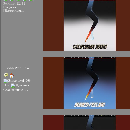
Рейтинг: 12191
[Заценки]
[Комментарии]
I BALL WAS RAWT
Пол:
Сообщений: 5777