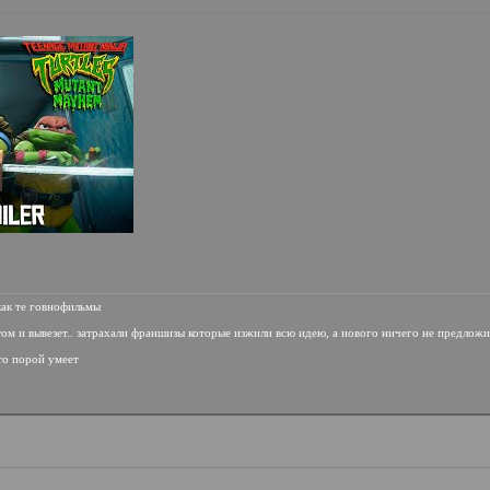
 как те говнофильмы
том и вывезет.. затрахали франшизы которые изжили всю идею, а нового ничего не предложи
 то порой умеет