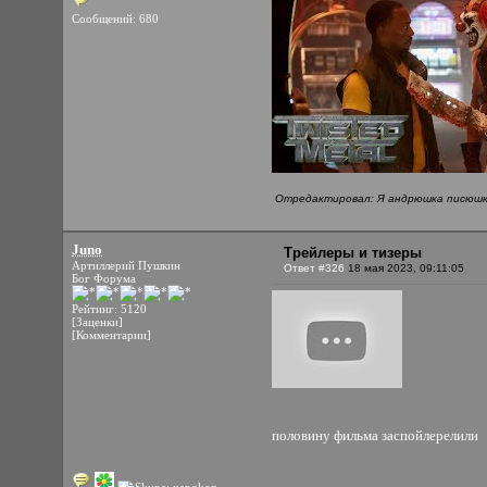
Сообщений: 680
Отредактировал: Я андрюшка писюшка
Juno
Трейлеры и тизеры
Артиллерий Пушкин
Ответ #326
18 мая 2023, 09:11:05
Бог Форума
Рейтинг: 5120
[Заценки]
[Комментарии]
половину фильма заспойлерелили