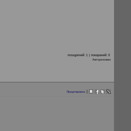
поощрений:
1
|
покараний:
0
Авторизован
|
Процитировать