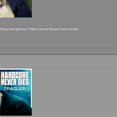
 бьерк весь фильм и Эмма сама на Бьорк стала похожа