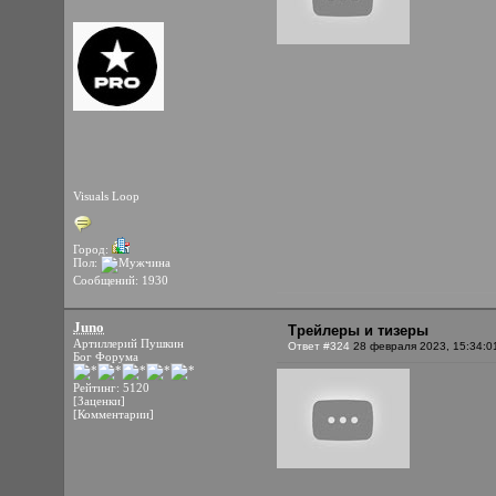
Visuals Loop
Город:
Пол:
Сообщений: 1930
Juno
Трейлеры и тизеры
Артиллерий Пушкин
Ответ #324
28 февраля 2023, 15:34:0
Бог Форума
Рейтинг: 5120
[Заценки]
[Комментарии]