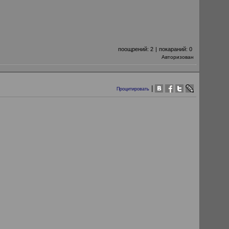
поощрений:
2
|
покараний:
0
Авторизован
|
Процитировать