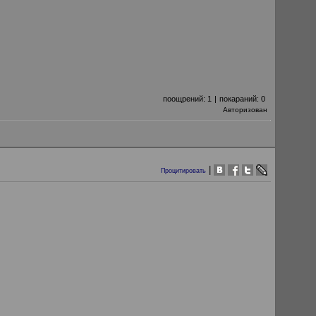
поощрений:
1
|
покараний:
0
Авторизован
|
Процитировать