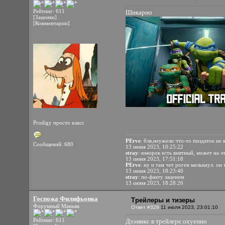
Рейтинг: 611
Шикарно
[Заценки]
[Комментарии]
Prodigy просто класс
PErve
: бля,неужели что-то пиздатое.не
Сообщений: 680
13 июня 2023, 10:25:22
stray
: юморок есть внятный, может на э
13 июня 2023, 17:51:18
PErve
: ну и там чет роген мелькнул. он
13 июня 2023, 18:23:40
stray
: по-факту заценим
13 июня 2023, 18:28:26
Госпожа Филифьонка
Трейлеры и тизеры
Форумный Маньяк
Ответ #329
11 июля 2023, 23:01:10
Рейтинг: 611
Дээмикс в трейлере.охуенно