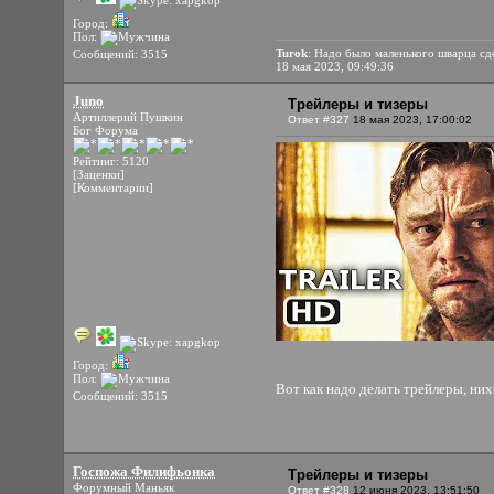
Город:
Пол:
Turok
: Надо было маленького шварца сд
Сообщений: 3515
18 мая 2023, 09:49:36
Juno
Трейлеры и тизеры
Артиллерий Пушкин
Ответ #327
18 мая 2023, 17:00:02
Бог Форума
Рейтинг: 5120
[Заценки]
[Комментарии]
Город:
Пол:
Вот как надо делать трейлеры, ни
Сообщений: 3515
Госпожа Филифьонка
Трейлеры и тизеры
Форумный Маньяк
Ответ #328
12 июня 2023, 13:51:50