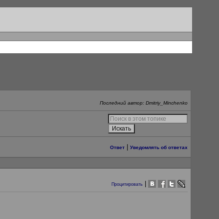
Последний автор: Dmitriy_Minchenko
|
Ответ
Уведомлять об ответах
|
Процитировать