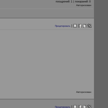
поощрений:
1
|
покараний:
0
Авторизован
|
Процитировать
Авторизован
|
Процитировать