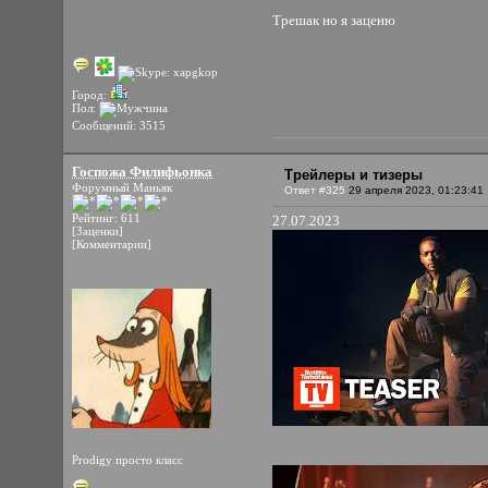
Трешак но я заценю
Город:
Пол:
Сообщений: 3515
Госпожа Филифьонка
Трейлеры и тизеры
Форумный Маньяк
Ответ #325
29 апреля 2023, 01:23:41
Рейтинг: 611
27.07.2023
[Заценки]
[Комментарии]
Prodigy просто класс