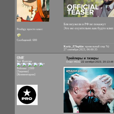
Бля неужели в РФ не покажут
Это же охуительно.как будто клип
Prodigy просто класс
Сообщений: 680
Kariy_Z?lupkin
: прикольный сюр %)
27 сентября 2023, 06:00:35
OldF
Трейлеры и тизеры
Бог Форума
Ответ #331
22 октября 2023, 20:13:46
Рейтинг: 2309
[Заценки]
[Комментарии]