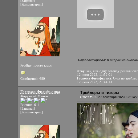
[Заценки]
[Комментарии]
Отредактировал: Я андрюшка писюшка
Prodigy просто класс
stray
: кек, еще одну легенду решили сли
12 июля 2023, 11:52:01
Госпожа Филифьонка
: Судя по трейле
Сообщений: 680
12 июля 2023, 21:44:13
Госпожа Филифьонка
Трейлеры и тизеры
Форумный Маньяк
Ответ #330
27 сентября 2023, 03:14:2
Рейтинг: 611
[Заценки]
[Комментарии]