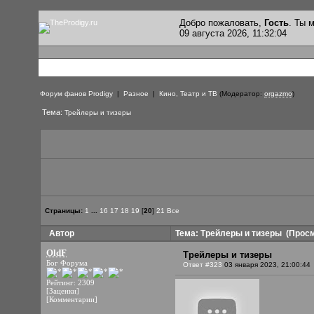
Добро пожаловать,
Гость
. Ты
09 августа 2026, 11:32:04
Форум фанов Prodigy
|
Разное
|
Кино, Театр и ТВ
(Модератор:
orgazmo
)
Тема:
Трейлеры и тизеры
Страницы:
1
...
16
17
18
19
[
20
]
21
Все
Автор
Тема: Трейлеры и тизеры
(Просм
OldF
Трейлеры и тизеры
Бог Форума
Ответ #323
03 января 2023, 21:00:44
Рейтинг: 2309
[Заценки]
[Комментарии]