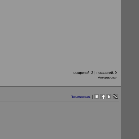
поощрений:
2
|
покараний:
0
Авторизован
|
Процитировать