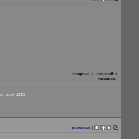
поощрений:
2
|
покараний:
0
Авторизован
ли.. ждем-с(232)
|
Процитировать