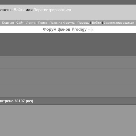
 можешь
Войти
или
Зарегистрироваться
.
Главная
|
Сайт
|
Лента
|
Поиск
|
Правила Форума
|
Помощь
|
Войти
|
Зарегистрироваться
Форум фанов Prodigy
« »
отрено 38197 раз)