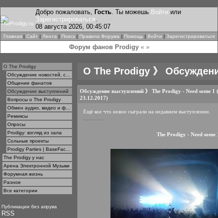
Добро пожаловать,
Гость
. Ты можешь
Войти
или
Зарегистрироваться
.
08 августа 2026, 00:45:07
Главная
|
Сайт
|
Лента
|
Поиск
|
Правила Форума
|
Помощь
|
Войти
|
Зарегистрироваться
Форум фанов Prodigy
« »
О The Prodigy
О The Prodigy 》 Обсужден
Обсуждение новостей, статей, интервью
Общение фанатов
Обсуждение выступлений
》
The Prodigy - Need some 1 
Обсуждение выступлений
23.12.2017)
Вопросы о The Prodigy
Обмен аудио, видео и фотографиями
Ещё кое что новое сыграли на недавнем выступлении.
Ремиксы
Опросы
Prodigy: взгляд из зала
The Prodigy - Need some 
Сольные проекты
Prodigy Parties | BaseFace | Kieron Pepper & Gordy
The Prodigy у нас
Арена Электронной Музыки
Форумная жизнь
Разное
Все категории
Публикации без апрува
RSS