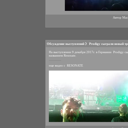
Автор
Mac
Обсуждение выступлений
》
Prodigy cыграли новый тр
На выступлении 9 декабря 2017г. в Германии Prodigy сы
названием Resonate.
еще видео с RESONATE