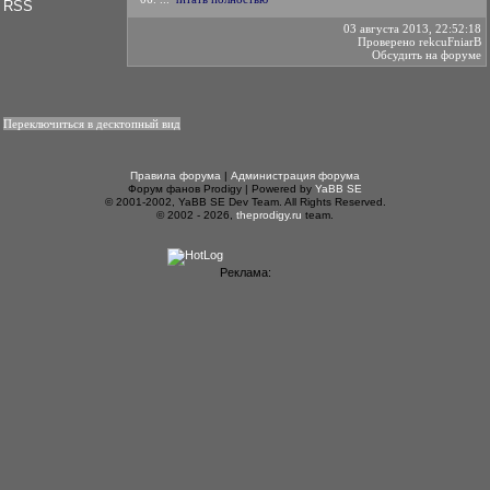
RSS
03 августа 2013, 22:52:18
Проверено
rekcuFniarВ
Обсудить на форуме
Переключиться в десктопный вид
Правила форума
|
Администрация форума
Форум фанов Prodigy | Powered by
YaBB SE
© 2001-2002, YaBB SE Dev Team. All Rights Reserved.
© 2002 - 2026,
theprodigy.ru
team.
Реклама: