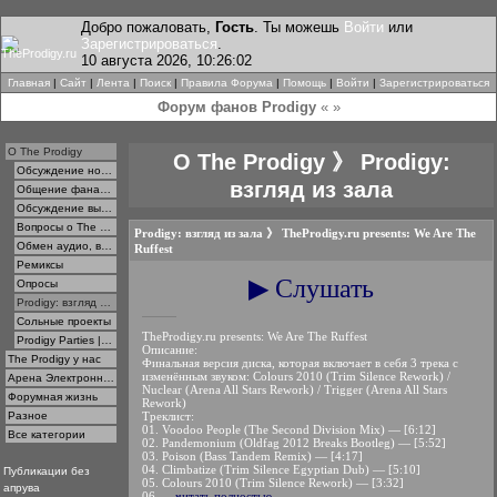
Добро пожаловать,
Гость
. Ты можешь
Войти
или
Зарегистрироваться
.
10 августа 2026, 10:26:02
Главная
|
Сайт
|
Лента
|
Поиск
|
Правила Форума
|
Помощь
|
Войти
|
Зарегистрироваться
Форум фанов Prodigy
« »
О The Prodigy
О The Prodigy 》 Prodigy:
Обсуждение новостей, статей, интервью
взгляд из зала
Общение фанатов
Обсуждение выступлений
Вопросы о The Prodigy
Prodigy: взгляд из зала
》
TheProdigy.ru presents: We Are The
Обмен аудио, видео и фотографиями
Ruffest
Ремиксы
▶ Слушать
Опросы
Prodigy: взгляд из зала
Сольные проекты
TheProdigy.ru presents: We Are The Ruffest
Prodigy Parties | BaseFace | Kieron Pepper & Gordy
Описание:
The Prodigy у нас
Финальная версия диска, которая включает в себя 3 трека с
изменённым звуком: Colours 2010 (Trim Silence Rework) /
Арена Электронной Музыки
Nuclear (Arena All Stars Rework) / Trigger (Arena All Stars
Форумная жизнь
Rework)
Треклист:
Разное
01. Voodoo People (The Second Division Mix) — [6:12]
Все категории
02. Pandemonium (Oldfag 2012 Breaks Bootleg) — [5:52]
03. Poison (Bass Tandem Remix) — [4:17]
04. Climbatize (Trim Silence Egyptian Dub) — [5:10]
Публикации без
05. Colours 2010 (Trim Silence Rework) — [3:32]
апрува
06. ...
читать полностью