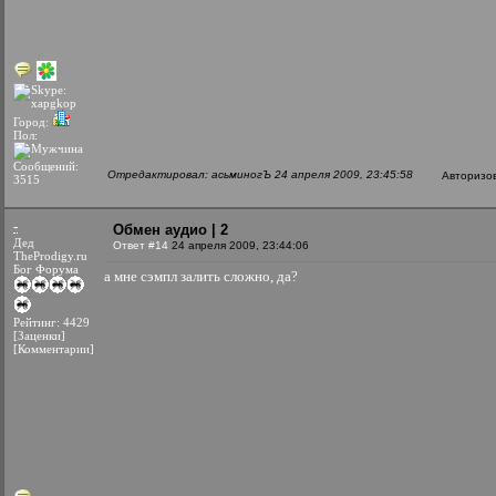
Город:
Пол:
Сообщений:
Отредактировал: асьминогЪ 24 апреля 2009, 23:45:58
Авторизо
3515
-
Обмен аудио | 2
Дед
Ответ #14
24 апреля 2009, 23:44:06
TheProdigy.ru
Бог Форума
а мне сэмпл залить сложно, да?
Рейтинг: 4429
[Заценки]
[Комментарии]