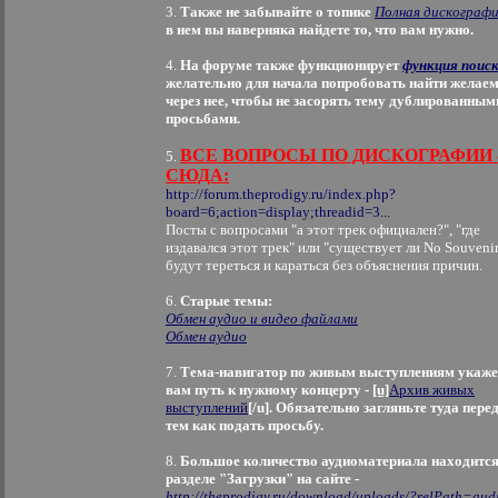
3.
Также не забывайте о топике
Полная дискограф
в нем вы наверняка найдете то, что вам нужно.
4.
На форуме также функционирует
функция поис
желательно для начала попробовать найти желае
через нее, чтобы не засорять тему дублированным
просьбами.
ВСЕ ВОПРОСЫ ПО ДИСКОГРАФИИ 
5.
СЮДА:
http://forum.theprodigy.ru/index.php?
board=6;action=display;threadid=3...
Посты с вопросами "а этот трек официален?", "где
издавался этот трек" или "существует ли No Souvenir
будут тереться и караться без объяснения причин.
6.
Старые темы:
Обмен аудио и видео файлами
Обмен аудио
7.
Тема-навигатор по живым выступлениям укаже
вам путь к нужному концерту -
[u]
Архив живых
выступлений
[/u]. Обязательно загляньте туда пере
тем как подать просьбу.
8.
Большое количество аудиоматериала находится
разделе "Загрузки" на сайте -
http://theprodigy.ru/download/uploads/?relPath=aud