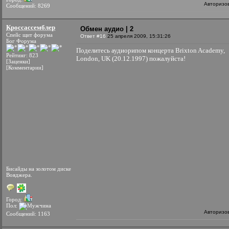
Авторизо
Сообщений: 8269
Кроссассемблер
Обмен аудио | 2
Спейс щит форума
Ответ #16
25 апреля 2009, 15:31:26
Бог Форума
Поделитесь аудиорипом концерта Brixton Academy,
Рейтинг: 823
London, UK (20.12.1997) пожалуйста!
[Заценки]
[Комментарии]
Бисайды на золотом диске
Вояджера.
Город:
Пол:
Авторизо
Сообщений: 1163