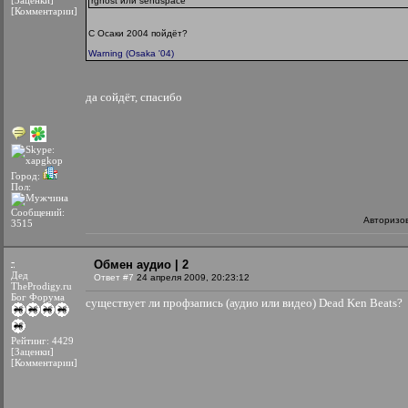
[Заценки]
rghost или sendspace
[Комментарии]
С Осаки 2004 пойдёт?
Warning (Osaka '04)
да сойдёт, спасибо
Город:
Пол:
Сообщений:
Авторизо
3515
-
Обмен аудио | 2
Дед
Ответ #7
24 апреля 2009, 20:23:12
TheProdigy.ru
Бог Форума
существует ли профзапись (аудио или видео) Dead Ken Beats?
Рейтинг: 4429
[Заценки]
[Комментарии]