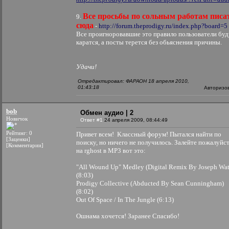
Все просьбы по сольным работам писа
9.
сюда
-
http://forum.theprodigy.ru/index.php?board=5
Все проигноровавшие это правило пользователи буд
каратся, а посты терется без обьяснения причины.
Удачи!
Отредактировал: ФАРАОН 18 апреля 2010,
01:43:18
Авторизо
bob
Обмен аудио | 2
Новичок
Ответ #1
24 апреля 2009, 08:44:49
Рейтинг: 0
Привет всем!
Классный форум! Пытался найти по
[Заценки]
поиску, но ничего не получилось. Залейте пожалуйс
[Комментарии]
на rghost в MP3 вот это:
"All Wound Up" Medley (Digital Remix By Joseph Wat
(8:03)
Prodigy Collective (Abducted By Sean Cunningham)
(8:02)
Out Of Space / In The Jungle (6:13)
Ошнама хочется! Заранее Спасибо!