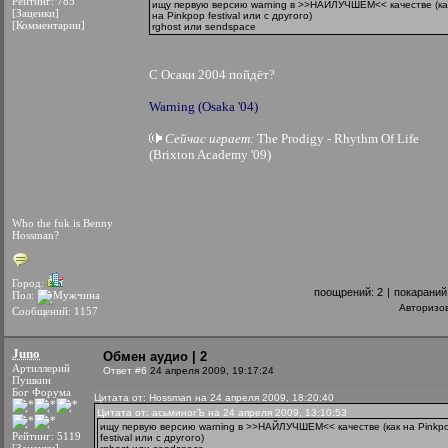
Рейтинг: 785
ищу первую версию warning в >>НАЙЛУЧШЕМ<< качестве (ка
[Заценки]
на Pinkpop festival или с другого)
[Комментарии]
rghost или sendspace
С Осаки 2004 пойдёт?
Warning (Osaka '04)
Сейчас играет:
The Prodigy - Rhythm Of Life
(Brixton Academy '09)
Who the fuk is Benny
Hossman?
Город:
поощрений:
2
|
покараний
Пол:
Авторизо
Сообщений: 1157
Juno
Обмен аудио | 2
Артиллерий
Ответ #6
24 апреля 2009, 19:17:24
Пушкин
Бог Форума
Цитата от: Hossman на 24 апреля 2009, 18:20:40
Цитата от: асьминогЪ на 24 апреля 2009, 13:10:53
ищу первую версию warning в >>НАЙЛУЧШЕМ<< качестве (как на Pinkp
Рейтинг: 5119
festival или с другого)