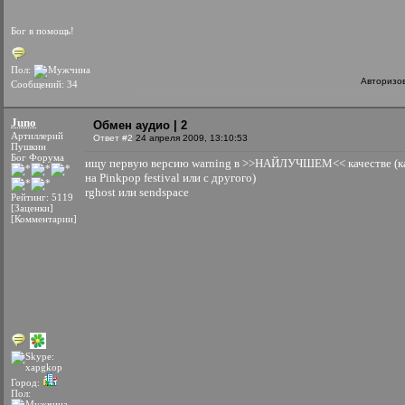
Бог в помощь!
Пол:
Авторизо
Сообщений: 34
Juno
Обмен аудио | 2
Артиллерий
Ответ #2
24 апреля 2009, 13:10:53
Пушкин
Бог Форума
ищу первую версию warning в >>НАЙЛУЧШЕМ<< качестве (к
на Pinkpop festival или с другого)
rghost или sendspace
Рейтинг: 5119
[Заценки]
[Комментарии]
Город:
Пол: