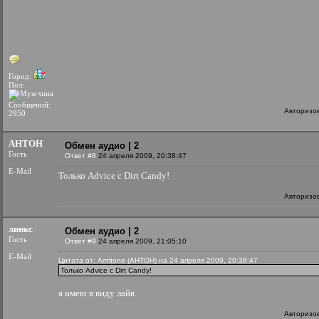
Город:
Пол:
Сообщений:
Авторизо
2950
AHTOH
Обмен аудио | 2
Гость
Ответ #8
24 апреля 2009, 20:38:47
E-Mail
Только Advice с Dirt Candy!
Авторизо
линкс
Обмен аудио | 2
Гость
Ответ #9
24 апреля 2009, 21:05:10
E-Mail
Цитата от: Armtone (AHTOH) на 24 апреля 2009, 20:38:47
Только Advice с Dirt Candy!
я имею в виду лайв
Авторизо