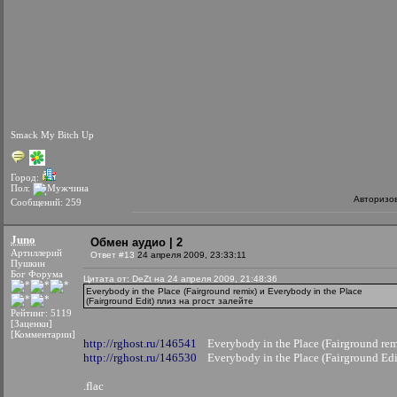
Smack My Bitch Up
Город:
Пол:
Авторизо
Сообщений: 259
Juno
Обмен аудио | 2
Артиллерий
Ответ #13
24 апреля 2009, 23:33:11
Пушкин
Бог Форума
Цитата от: DeZt на 24 апреля 2009, 21:48:36
Everybody in the Place (Fairground remix) и Everybody in the Place
(Fairground Edit) плиз на ргост залейте
Рейтинг: 5119
[Заценки]
[Комментарии]
http://rghost.ru/146541
Everybody in the Place (Fairground rem
http://rghost.ru/146530
Everybody in the Place (Fairground Edi
.flac