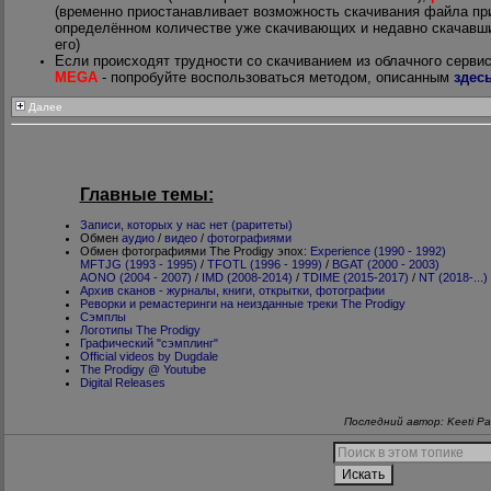
(временно приостанавливает возможность скачивания файла пр
определённом количестве уже скачивающих и недавно скачавш
его)
Если происходят трудности со скачиванием из облачного серви
MEGA
- попробуйте воспользоваться методом, описанным
здес
Далее
Главные темы:
Записи, которых у нас нет (раритеты)
Обмен
аудио
/
видео
/
фотографиями
Обмен фотографиями The Prodigy эпох:
Experience (1990 - 1992)
MFTJG (1993 - 1995)
/
TFOTL (1996 - 1999)
/
BGAT (2000 - 2003)
AONO (2004 - 2007)
/
IMD (2008-2014)
/
TDIME (2015-2017)
/
NT (2018-...)
Архив сканов - журналы, книги, открытки, фотографии
Реворки и ремастеринги на неизданные треки The Prodigy
Сэмплы
Логотипы The Prodigy
Графический "сэмплинг"
Official videos by Dugdale
The Prodigy @ Youtube
Digital Releases
Последний автор: Keeti Pa