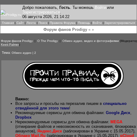
Добро пожаловать,
Гость
. Ты можешь
Войти
или
Зарегистрироваться
.
06 августа 2026, 21:14:22
Главная
|
Сайт
|
Лента
|
Поиск
|
Правила Форума
|
Помощь
|
Войти
|
Зарегистрироваться
Форум фанов Prodigy
« »
Форум фанов Prodigy
|
О The Prodigy
|
Обмен аудио, видео и фотографиями
(Модератор
Keeti Palmer
)
Тема:
Обмен аудио | 2
Важно:
Все запросы и просьбы на перезалив пишем в
специально
отведённой для этого теме
!
Рекомендуемые сервисы для обмена файлами:
Google Диск
,
Dropbox
Нерекомендуемые сервисы для обмена файлами:
MEGA
(отмирание файлов и невозможность их скачивания, блокировка
аккаунтов),
Яндекс.Диск
(заблокирован в Украине с 15.05.2017),
Облако Mail.Ru
(заблокирован в Украине с 15.05.2017),
pCloud