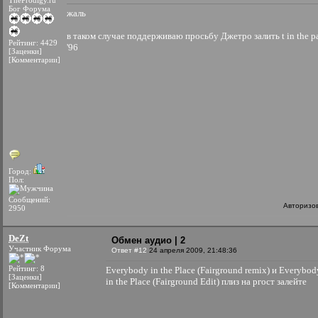
TheProdigy.ru
Бог Форума
жаль
в таком случае поддерживаю просьбу Джетро залить t in the p
Рейтинг: 4429
'96
[Заценки]
[Комментарии]
Город:
Пол:
Сообщений:
Авторизо
2950
DeZt
Обмен аудио | 2
Участник Форума
Ответ #12
24 апреля 2009, 21:48:36
Рейтинг: 8
Everybody in the Place (Fairground remix) и Everybod
[Заценки]
in the Place (Fairground Edit) плиз на ргост залейте
[Комментарии]