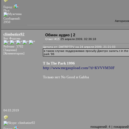
Город:
Пол:
Сообщений:
Авторизо
2950
climbatize92
Обмен аудио | 2
Бог Форума
Ответ #15
25 апреля 2009, 02:36:18
Рейтинг: 5702
Цитата от: DMTRPTPV на 24 апреля 2009, 21:21:03
[Заценки]
в таком случае поддерживаю просьбу Джетро залить t in the
[Комментарии]
park '96
T In The Park 1996
http://www.megaupload.com/?d=KVVVM50F
Только нет No Good и Gabba
04.03.2019
поощрений:
4
|
покараний
Город: