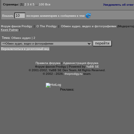
Страницы:
[
1
]
2
3
4
5
...
100
Все
Уведомлять об отве
Показать
последних комментариев к сообщениям в теме
Форум фанов Prodigy
|
О The Prodigy
|
Обмен аудио, видео и фотографиями
(Модератор
Keeti Palmer
)
Тема:
Обмен аудио | 2
Переключиться в десктопный вид
Правила форума
|
Администрация форума
Форум фанов Prodigy | Powered by
YaBB SE
© 2001-2002, YaBB SE Dev Team. All Rights Reserved.
© 2002 - 2026,
theprodigy.ru
team.
Реклама: