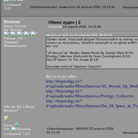
Сообщений:
Отредактировал: асьминогЪ 24 апреля 2009, 13:15:30
Авторизо
3515
Hossman
Обмен аудио | 2
Marine Security
Ответ #3
24 апреля 2009, 14:24:38
Бог Форума
Цитата от: bob на 24 апреля 2009, 08:44:49
Рейтинг: 785
Привет всем!
Классный форум! Пытался найти по поиску, но
[Заценки]
ничего не получилось. Залейте пожалуйста на rghost в MP3
[Комментарии]
вот это:
"All Wound Up" Medley (Digital Remix By Joseph Watt) (8:03)
Prodigy Collective (Abducted By Sean Cunningham) (8:02)
Out Of Space / In The Jungle (6:13)
Ошнама хочется! Заранее Спасибо!
Всё есть на сайте:
http://theprodigy.ru/?
d=uploads/audio/Miscellaneous/All_Wound_Up_Medle
http://theprodigy.ru/?
d=uploads/audio/Miscellaneous/Prodigy_Collective...
http://theprodigy.ru/?
d=uploads/audio/Miscellaneous/Out_Of_Space_In_Th.
Who the fuk is Benny
Hossman?
Город:
Пол:
Отредактировал: ФАРАОН 25 апреля 2009,
02:14:16
Авторизо
Сообщений: 1157