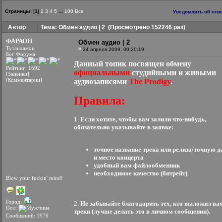
Страницы:
[
1
]
2
3
4
5
...
100
Все
Уведомлять об отв
Автор
Тема: Обмен аудио | 2
(Просмотрено 152246 раз)
ФАРАОН
Обмен аудио | 2
Тутанхамон
#
24 апреля 2009, 00:20:19
Бог Форума
Данный топик посвящен обмену
Рейтинг: 1692
официальными
студийными и живыми
[Заценки]
[Комментарии]
аудиозаписями
The Prodigy
.
Правила:
1.
Если хотите, чтобы вам залили что-нибудь,
обязательно указывайте в заявке:
точное название трека или релиза/точную д
и место концерта
удобный вам файлообменник
необходимое качество (битрейт)
.
Blow your fuckin' mind!
Город:
2.
Не забывайте благодарить тех, кто выложил ва
Пол:
треки (лучше делать это в личном сообщении).
Сообщений: 1976