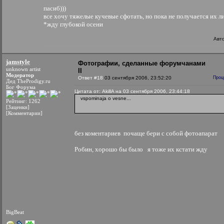
пасиб)))
все хочу тяжелые кучевые сфотать, но пока не получается их л
*жду глубокой осени
Авт
jamstyle
Фотографии, сделанные форумчанами
unknown artist
II
Модератор
Ответ #18
03 сентября 2006, 23:52:20
Проц
Дед TheProdigy.ru
Бог Форума
Цитата от: AkillA на 03 сентября 2006, 23:44:18
vspominaja o vesne...
Рейтинг: 1262
[Заценки]
[Комментарии]
без коментариев
почаще бери с собой фотоапарат
Робин, хорошо бы было
я тоже их кстати жду
BigBeat