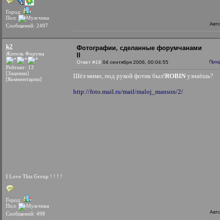
Город:
Пол:
Авт
Сообщений: 2497
k2
Фотографии, сделанные форумчанами
Житель Форума
II
Ответ #19
04 сентября 2006, 00:04:55
Проц
Рейтинг: 13
[Заценки]
Шёл мимо, под рукой фотик был!
ROBIN
узнаёшь?
[Комментарии]
http://foto.mail.ru/mail/maloj_manson/2/
I Love This Group ! ! ! !
Город:
Пол:
Авт
Сообщений: 498