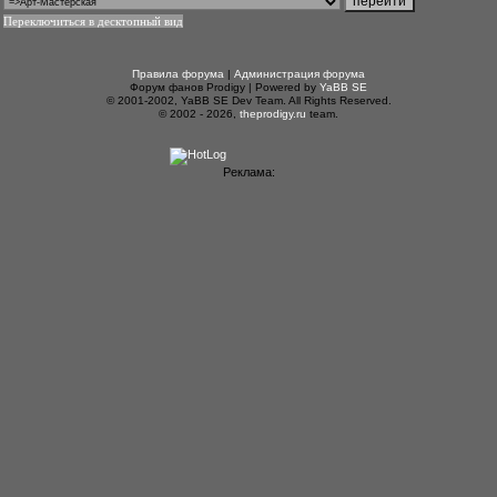
Переключиться в десктопный вид
Правила форума
|
Администрация форума
Форум фанов Prodigy | Powered by
YaBB SE
© 2001-2002, YaBB SE Dev Team. All Rights Reserved.
© 2002 - 2026,
theprodigy.ru
team.
Реклама: