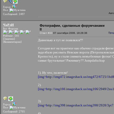
Город:
Пол:
Авт
Сообщений: 2497
ЧаРлИ
Фотографии, сделанные форумчанами
Бог Форума
II
Ответ #33
07 сентября 2006, 19:28:36
Проц
Рейтинг: 541
[Заценки]
Давненько я тут не появлялся!!!
[Комментарии]
Сегодня вот на практихе как обычно страдали фигне
задолбало рисовать Невские ворота (Петропаловска
Крепость), ну и стали снимать невъебенные фотки! 
самые брутальные! Ржнимагу!!! Jumpdafuckup
1). Ну что, полетели!
[img=http://img472.imageshack.us/img472/6725/1bd8.
2).
[img=http://img166.imageshack.us/img166/2949/2nu1.
3).
Город:
[img=http://img398.imageshack.us/img398/2928/3pt7.
Пол:
Сообщений: 2705
4).