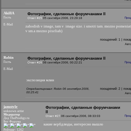
AkillA
Фотографии, сделанные форумчанами II
Гость
Ответ #25
05 сентября 2006, 23:29:18
Проц
E-Mail
zahodish v image, tam v image size. i smotri tam. mozno pomeniat
v sm.a mozno pixeliah)
поощрений:
1
|
пока
Авт
Robin
Фотографии, сделанные форумчанами II
Гость
Ответ #26
06 сентября 2006, 00:22:21
Проц
E-Mail
экспозиция млин
поощрений:
2
|
пока
Отредактировал: Robin 06 сентября 2006,
00:25:41
Авт
jamstyle
Фотографии, сделанные форумчанами
unknown artist
II
Модератор
Ответ #27
06 сентября 2006, 08:33:03
Проц
Дед TheProdigy.ru
Бог Форума
какие вербдлюды, интересно вышло
Рейтинг: 1262