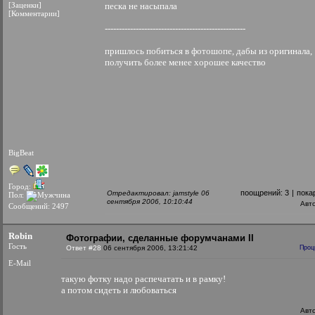
[Заценки]
песка не насыпала
[Комментарии]
--------------------------------------------------
пришлось побиться в фотошопе, дабы из оригинала,
получить более менее хорошее качество
BigBeat
Город:
поощрений:
3
|
пока
Отредактировал: jamstyle 06
Пол:
сентября 2006, 10:10:44
Авт
Сообщений: 2497
Robin
Фотографии, сделанные форумчанами II
Гость
Ответ #28
06 сентября 2006, 13:21:42
Проц
E-Mail
такую фотку надо распечатать и в рамку!
а потом сидеть и любоваться
Авт