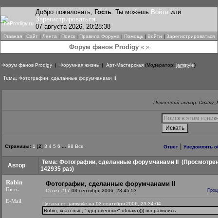
Добро пожаловать,
Гость
. Ты можешь
Войти
или
Зарегистрироваться
.
07 августа 2026, 20:28:38
Главная
|
Сайт
|
Лента
|
Поиск
|
Правила Форума
|
Помощь
|
Войти
|
Зарегистрироваться
Форум фанов Prodigy
« »
Форум фанов Prodigy
|
Форумная жизнь
|
Арт-Мастерская
(Модератор:
jamstyle
)
Тема:
Фотографии, сделанные форумчанами II
Последний автор: Dmitriy_
|
Страницы:
1
[
2
]
3
4
5
6
...
98
Все
Ответ
Уведомлять о
Тема: Фотографии, сделанные форумчанами II
(Просмотре
Автор
142935 раз)
Robin
Фотографии, сделанные форумчанами II
Гость
Ответ #17
03 сентября 2006, 23:45:53
Проц
E-Mail
Цитата от: jamstyle на 03 сентября 2006, 23:34:04
Robin, классные, "здоровенные" облака)))) понравились