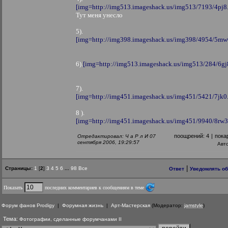
[img=http://img513.imageshack.us/img513/7193/4pj8.
Тут меня унесло
5).
[img=http://img398.imageshack.us/img398/4954/5mw0
6).
[img=http://img513.imageshack.us/img513/284/6gj8
7).
[img=http://img451.imageshack.us/img451/5421/7jk0.
8 ).
[img=http://img451.imageshack.us/img451/9940/8rw3.
поощрений:
4
|
пока
Отредактировал: Ч а Р л И 07
сентября 2006, 19:29:57
Авт
|
Страницы:
1
[
2
]
3
4
5
6
...
98
Все
Ответ
Уведомлять об
Показать
последних комментариев к сообщениям в теме
Форум фанов Prodigy
|
Форумная жизнь
|
Арт-Мастерская
(Модератор:
jamstyle
)
Тема:
Фотографии, сделанные форумчанами II