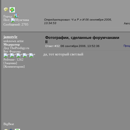
Город:
Пол:
Отредактировал: Ч а Р л И 06 сентября 2006,
13:34:53
Авт
Сообщений: 2705
jamstyle
Фотографии, сделанные форумчанами
unknown artist
II
Модератор
Ответ #32
06 сентября 2006, 13:52:36
Проц
Дед TheProdigy.ru
Бог Форума
да, тот который светлый
Рейтинг: 1262
[Заценки]
[Комментарии]
BigBeat