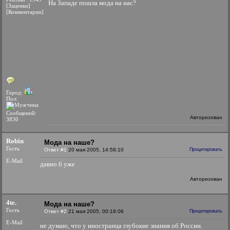
На Западе пошла мода на нас?
[Заценки]
[Комментарии]
Город:
Пол:
Сообщений:
Авторизован
3830
Robin
Мода на наше?
Гость
Ответ #1
20 мая 2005, 14:58:10
Процитировать
E-Mail
давно б уже
Авторизован
4te.
Мода на наше?
Гость
Ответ #2
21 мая 2005, 00:18:06
Процитировать
E-Mail
не думаю, что у иностранца глубокие знания об России.