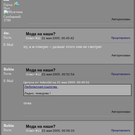
Город:
Пол:
Сообщений:
Авторизован
3780
4te.
Мода на наше?
Гость
Ответ #11
21 мая 2005, 00:45:42
Процитировать
E-Mail
ну, я ж говорю -- дальше этого они не смотрят
Авторизован
Robin
Мода на наше?
Гость
Ответ #12
21 мая 2005, 00:52:54
Процитировать
E-Mail
Цитата от: Infect3d на 21 мая 2005, 00:45:01
Любопытная ссылочка
Ладно, покедова !
пока
Авторизован
Robin
Мода на наше?
Гость
Ответ #13
21 мая 2005, 00:56:10
Процитировать