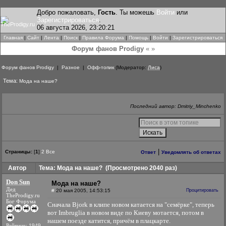
Добро пожаловать,
Гость
. Ты можешь
Войти
или
Зарегистрироваться
.
06 августа 2026, 23:20:21
Главная
|
Сайт
|
Лента
|
Поиск
|
Правила Форума
|
Помощь
|
Войти
|
Зарегистрироваться
Форум фанов Prodigy
« »
Форум фанов Prodigy
|
Разное
|
Офф-топик
(Модератор:
Лиса
)
Тема:
Мода на наше?
Последний автор: Dmitriy_Minchenko
|
Страницы:
[
1
]
2
Все
Ответ
Уведомлять об ответах
Автор
Тема: Мода на наше?
(Просмотрено 2040 раз)
Don Sun
Мода на наше?
Дед
#
20 мая 2005, 14:53:15
Процитировать
TheProdigy.ru
Бог Форума
Сначала Bjork в клипе новом катается на "семёрке", теперь
вот Imbruglia в новом виде по Киеву мотается, потом в
нашем поезде катится, причём в плацкарте.
Рейтинг: 1949