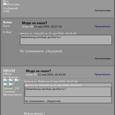
Пол:
Сообщений:
Авторизован
3780
Robin
Мода на наше?
Гость
Ответ #6
21 мая 2005, 00:27:16
Процитировать
E-Mail
Цитата от: Infect3d на 21 мая 2005, 00:25:10
Американцы вообще долбое*ы !
Ну тупыыыыеее...(Задорнов)
Авторизован
Infect3d
Мода на наше?
ЕРЕСЬ
Ответ #7
21 мая 2005, 00:33:09
Процитировать
Бог Форума
Цитата от: Robin на 21 мая 2005, 00:27:16
Цитата от: Infect3d на 21 мая 2005, 00:25:10
Рейтинг: 356
Американцы вообще долбое*ы !
[Заценки]
[Комментарии]
Ну тупыыыыеее...(Задорнов)
Верно-верно !