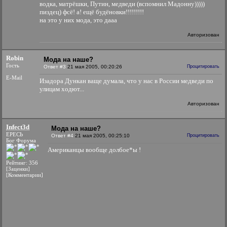
водка, матрёшки, Путин, медведи (вспомнил Мадонну)))))
пиздец) фсё! а! ещё будёновки!!!!!!!!!
на это у них мода, это дааа
Авторизован
Robin
Мода на наше?
Гость
Ответ #3
21 мая 2005, 00:20:26
Процитировать
E-Mail
Изадора Дункан ваще думала, что у нас в России медведи по
улицам ходют...
Авторизован
Infect3d
Мода на наше?
ЕРЕСЬ
Ответ #4
21 мая 2005, 00:25:10
Процитировать
Бог Форума
Американцы вообще долбое*ы !
Рейтинг: 356
[Заценки]
[Комментарии]