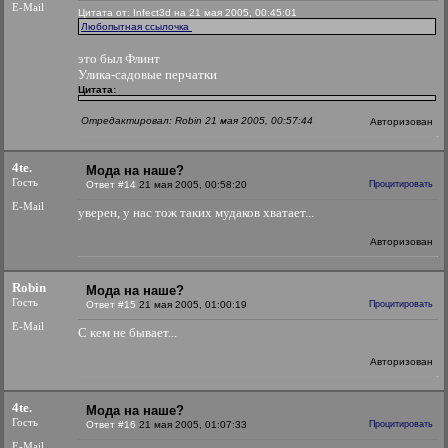
E-Mail
Цитата от: Infect3d на 21 мая 2005, 00:45:01
Любопытная ссылочка
это был Флинт
Улика-садовые перчатки
Цитата:
Отредактировал: Robin 21 мая 2005, 00:57:44
Авторизован
4te.
Мода на наше?
Гость
Ответ #14
21 мая 2005, 00:58:20
Процитировать
E-Mail
уверен, у нас тож таких мудаков хватает...
Авторизован
Robin
Мода на наше?
Гость
Ответ #15
21 мая 2005, 01:00:19
Процитировать
E-Mail
С кем не бывает...
Авторизован
4te.
Мода на наше?
Гость
Ответ #16
21 мая 2005, 01:07:33
Процитировать
E-Mail