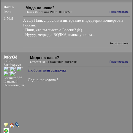
Robin
Мода на наше?
Гость
Ответ #9
21 мая 2005, 00:36:50
Процитировать
E-Mail
А еще Пинк спросили в интерьвью в предверии концертов в
России:
- Пинк, что вы знаете о России? (К)
- Нуууу, медведи, ВОДКА, шапка ушанка...
Авторизован
Infect3d
Мода на наше?
ЕРЕСЬ
Ответ #10
21 мая 2005, 00:45:01
Процитировать
Бог Форума
Любопытная ссылочка
Рейтинг: 356
Ладно, покедова !
[Заценки]
[Комментарии]