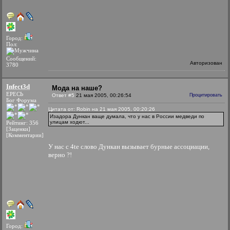
Город:
Пол:
Сообщений:
Авторизован
3780
Infect3d
Мода на наше?
ЕРЕСЬ
Ответ #5
21 мая 2005, 00:26:54
Процитировать
Бог Форума
Цитата от: Robin на 21 мая 2005, 00:20:26
Изадора Дункан ваще думала, что у нас в России медведи по
улицам ходют...
Рейтинг: 356
[Заценки]
[Комментарии]
У нас с 4te слово Дункан вызывает бурные ассоциации,
верно ?!
Город: