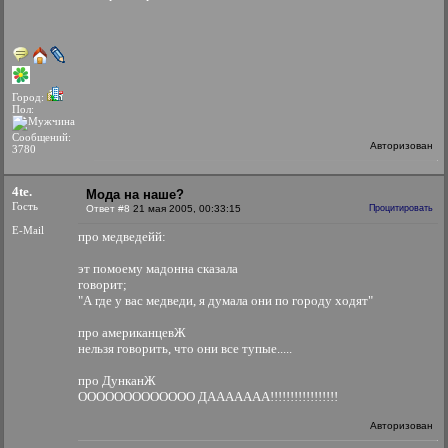
Город:
Пол:
Сообщений:
Авторизован
3780
4te.
Мода на наше?
Гость
Ответ #8
21 мая 2005, 00:33:15
Процитировать
E-Mail
про медведейй:
эт помоему мадонна сказала
говорит;
"А где у вас медведи, я думала они по городу ходят"
про американцевЖ
нельзя говорить, что они все тупые.....
про ДунканЖ
ООООООООООООО ДААААААА!!!!!!!!!!!!!!!!!
Авторизован