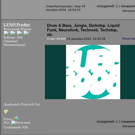
поощрений:
1
|
покаран
Отредактировал: stray 04
декабря 2024, 18:54:33
Авториз
LENiN Prodigy
Drum & Bass, Jungle, Darkstep, Liquid
Форумный Маньяк
Funk, Neurofunk, Technoid, Techstep,
etc
Рейтинг: 694
Ответ #1488
29 декабря 2024, 16:45:29
Процитир
[Заценки]
[Комментарии]
Quadratisch.Praktisch.Gut.
Город:
поощрений:
1
|
покаран
Пол:
Авториз
Сообщений: 656