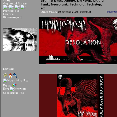
Drum & Bass, Jungle, Darkstep, Liquid
Форумный Маньяк
Funk, Neurofunk, Technoid, Techstep,
etc
Рейтинг: 616
Ответ #1485
19 октября 2024, 10:50:28
Процитир
[Заценки]
[Комментарии]
holy shit
Город:
Пол:
Сообщений: 755