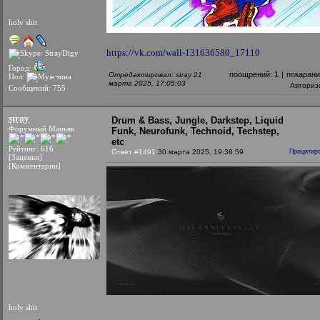
holy shit
https://vk.com/wall-131636580_17110
Город:
поощрений:
1
|
покаран
Отредактировал: stray 21
Пол:
марта 2025, 17:05:03
Авториз
Сообщений: 755
stray
Drum & Bass, Jungle, Darkstep, Liquid
Форумный Маньяк
Funk, Neurofunk, Technoid, Techstep,
etc
Рейтинг: 616
Ответ #1491
30 марта 2025, 19:38:59
Процитир
[Заценки]
[Комментарии]
holy shit