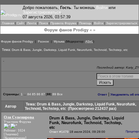
Добро пожаловать,
Гость
. Ты можешь
Войти
или
Зарегистрироваться
.
07 августа 2026, 03:57:39
Главная
|
Сайт
|
Лента
|
Поиск
|
Правила Форума
|
Помощь
|
Войти
|
Зарегистрироваться
Форум фанов Prodigy
« »
Форум фанов Prodigy
|
Разное
|
Музыка
(Модератор:
A][eL
)
Тема:
Drum & Bass, Jungle, Darkstep, Liquid Funk, Neurofunk, Technoid, Techstep, etc
-
Последний автор: Kariy_Z?l
|
Страницы:
1
...
84
85
86
87
[
88
]
89
Все
Ответ
Уведомлять об от
Тема: Drum & Bass, Jungle, Darkstep, Liquid Funk, Neurofunk,
Автор
Technoid, Techstep, etc
(Просмотрено 212437 раз)
Оля Сувенирова
Drum & Bass, Jungle, Darkstep, Liquid
Участник Форума
Funk, Neurofunk, Technoid, Techstep,
etc
Рейтинг: 1024
Ответ #1479
18 июля 2024, 09:28:00
Процитир
[Заценки]
[Комментарии]