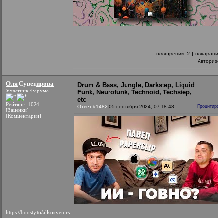
поощрений:
2
|
покаран
Авториз
Оля Сувенирова
Drum & Bass, Jungle, Darkstep, Liquid
Участник Форума
Funk, Neurofunk, Technoid, Techstep,
etc
Рейтинг: 1024
Ответ #1482
05 сентября 2024, 07:18:48
Процитир
[Заценки]
[Комментарии]
https://boosty.to/allsouvenirs