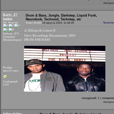
Авториз
Kariy_Z?
Drum & Bass, Jungle, Darkstep, Liquid Funk,
lupkin
Neurofunk, Technoid, Techstep, etc
Бог Форума
Ответ #1493
19 августа 2025, 11:48:06
Процитир
⚠️ Dillinja & Lemon D
Рейтинг: 875
Valve Recordings Documentary 2003
[Заценки]
DRUM AND BASS
[Комментарии]
Prodigy
просто класс
Сообщений:
1541
поощрений:
1
|
покаран
Авториз
helter skelter