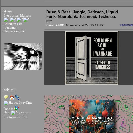
stray
Drum & Bass, Jungle, Darkstep, Liquid
Форумный Маньяк
Funk, Neurofunk, Technoid, Techstep,
etc
Рейтинг: 616
Ответ #1481
16 августа 2024, 19:01:15
Процитир
[Заценки]
[Комментарии]
holy shit
Город:
Пол:
Сообщений: 755