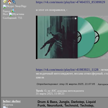
https://vk.com/music/playlist/-47464355_85389829
и этот оч понравился, -
Город:
Пол:
Сообщений: 755
https://vk.com/music/playlist/-41983921_1128
- легки
мелодичный интеллиджент, весьма атмосферный, ст
школа
Отредактировал: stray 31 марта 2025, 21:07:05
Авториз
Turok
: О, ну ASC дедушка интеледжента
31 марта 2025, 11:08:25
helter skelter
Drum & Bass, Jungle, Darkstep, Liquid
Новичок
Funk, Neurofunk, Technoid, Techstep,