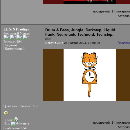
поощрений:
1
|
покаран
Авториз
LENiN Prodigy
Drum & Bass, Jungle, Darkstep, Liquid
Форумный Маньяк
Funk, Neurofunk, Technoid, Techstep,
etc
Рейтинг: 694
Ответ #1486
28 ноября 2024, 18:08:25
Процитир
[Заценки]
[Комментарии]
Quadratisch.Praktisch.Gut.
Город:
поощрений:
1
|
покаран
Пол:
Авториз
Сообщений: 656