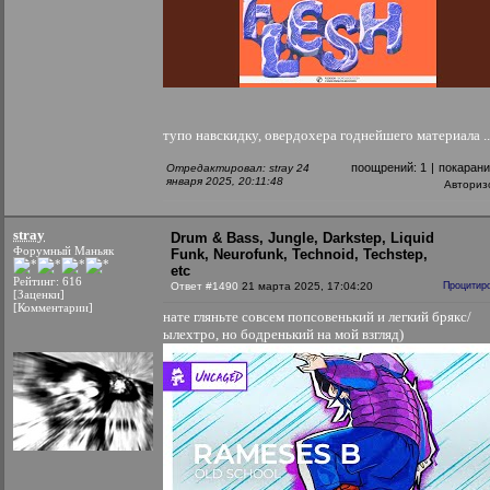
тупо навскидку, овердохера годнейшего материала ..
поощрений:
1
|
покаран
Отредактировал: stray 24
января 2025, 20:11:48
Авториз
stray
Drum & Bass, Jungle, Darkstep, Liquid
Форумный Маньяк
Funk, Neurofunk, Technoid, Techstep,
etc
Рейтинг: 616
Ответ #1490
21 марта 2025, 17:04:20
Процитир
[Заценки]
[Комментарии]
нате гляньте совсем попсовенький и легкий брякс/
ылехтро, но бодренький на мой взгляд)