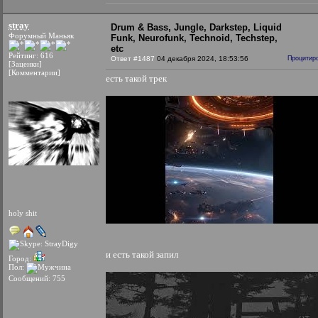
stray
Drum & Bass, Jungle, Darkstep, Liquid
Форумный Маньяк
Funk, Neurofunk, Technoid, Techstep,
etc
Рейтинг: 616
Ответ #1487
04 декабря 2024, 18:53:56
Процитир
[Заценки]
[Комментарии]
есть такой трек
holy shit
и есть такой запил
Город:
Пол:
Сообщений: 755