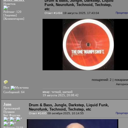
Drum & Bass, Jungle, Darkstep, Liquid
Новичок
Funk, Neurofunk, Technoid, Techstep,
etc
Рейтинг: 120
Ответ #1494
19 августа 2025, 17:43:04
Процитир
[Заценки]
[Комментарии]
поощрений:
2
|
покаран
Авториз
Пол:
stray
: четкий, шаткий
Сообщений: 64
19 августа 2025, 20:08:42
Juno
Drum & Bass, Jungle, Darkstep, Liquid Funk,
Артиллерий
Neurofunk, Technoid, Techstep, etc
Пушкин
Ответ #1495
09 октября 2025, 10:14:55
Процитир
Бог Форума
Рейтинг: 5119