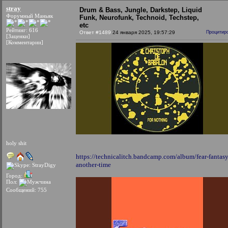
stray
Drum & Bass, Jungle, Darkstep, Liquid
Форумный Маньяк
Funk, Neurofunk, Technoid, Techstep,
etc
Рейтинг: 616
Ответ #1489
24 января 2025, 19:57:29
Процитир
[Заценки]
[Комментарии]
holy shit
https://technicalitch.bandcamp.com/album/fear-fantasy
another-time
Город:
Пол:
Сообщений: 755