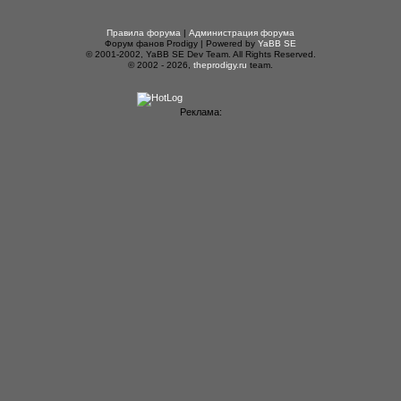
Правила форума
|
Администрация форума
Форум фанов Prodigy | Powered by
YaBB SE
© 2001-2002, YaBB SE Dev Team. All Rights Reserved.
© 2002 - 2026,
theprodigy.ru
team.
Реклама: