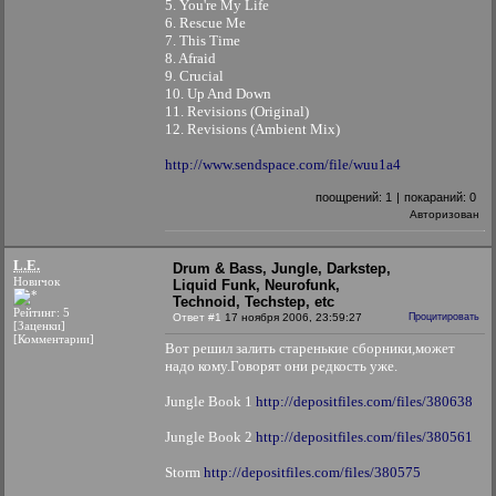
5. You're My Life
6. Rescue Me
7. This Time
8. Afraid
9. Crucial
10. Up And Down
11. Revisions (Original)
12. Revisions (Ambient Mix)
http://www.sendspace.com/file/wuu1a4
поощрений:
1
|
покараний:
0
Авторизован
L.E.
Drum & Bass, Jungle, Darkstep,
Новичок
Liquid Funk, Neurofunk,
Technoid, Techstep, etc
Рейтинг: 5
Ответ #1
17 ноября 2006, 23:59:27
Процитировать
[Заценки]
[Комментарии]
Вот решил залить старенькие сборники,может
надо кому.Говорят они редкость уже.
Jungle Book 1
http://depositfiles.com/files/380638
Jungle Book 2
http://depositfiles.com/files/380561
Storm
http://depositfiles.com/files/380575