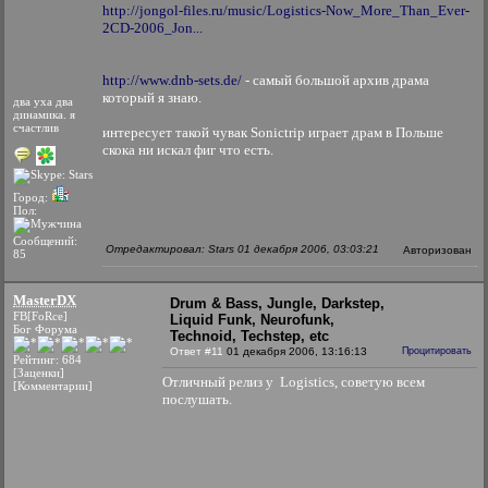
http://jongol-files.ru/music/Logistics-Now_More_Than_Ever-
2CD-2006_Jon...
http://www.dnb-sets.de/
- самый большой архив драма
который я знаю.
два уха два
динамика. я
счастлив
интересует такой чувак Sonictrip играет драм в Польше
скока ни искал фиг что есть.
Город:
Пол:
Сообщений:
Отредактировал: Stars 01 декабря 2006, 03:03:21
Авторизован
85
MasterDX
Drum & Bass, Jungle, Darkstep,
FB[FoRce]
Liquid Funk, Neurofunk,
Бог Форума
Technoid, Techstep, etc
Ответ #11
01 декабря 2006, 13:16:13
Процитировать
Рейтинг: 684
[Заценки]
Отличный релиз у Logistics, советую всем
[Комментарии]
послушать.