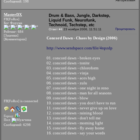
Авторизован
Сообщений: 198
MasterDX
Drum & Bass, Jungle, Darkstep,
FB[FoRce]
Liquid Funk, Neurofunk,
Бог Форума
Technoid, Techstep, etc
Ответ #4
23 ноября 2006, 11:51:11
Процитировать
Рейтинг: 684
[Заценки]
Concord Dawn - Chaos by Design (2006)
[Комментарии]
http://www.sendspace.com/file/4npzdp
01. concord dawn - broken eyes
02. concord dawn - tonite
03. concord dawn - chloroform
04. concord dawn - vinja
05. concord dawn - aces high
06. concord dawn - zulu
07. concord dawn - one night in reno
08. concord dawn - man for all seasons
09. concord dawn - blow
FB[FoRce] is connected
10. concord dawn - you don't have to run
11. concord dawn - never give up on love
12. concord dawn - raining blood
Город:
13. concord dawn - don't tell me
Пол:
14. concord dawn - morning light
Сообщений: 6298
15. concord dawn - fly away home
16. concord dawn - say your words