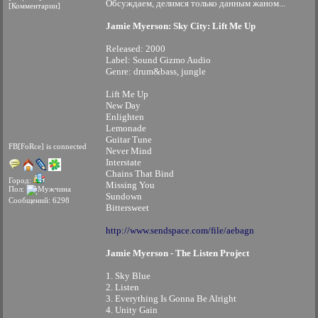
Обсуждаем, делимся только данным жаном...
[Комментарии]
Jamie Myerson: Sky City: Lift Me Up
Released: 2000
Label: Sound Gizmo Audio
Genre: drum&bass, jungle
Lift Me Up
New Day
Enlighten
Lemonade
Guitar Tune
FB[FoRce] is connected
Never Mind
Interstate
Chains That Bind
Город:
Missing You
Пол:
Sundown
Сообщений: 6298
Bittersweet
http://www.sendspace.com/file/aebagn
Jamie Myerson - The Listen Project
1. Sky Blue
2. Listen
3. Everything Is Gonna Be Alright
4. Unity Gain