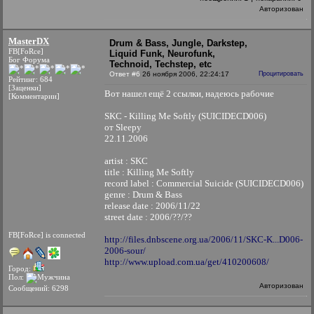
Авторизован
MasterDX
Drum & Bass, Jungle, Darkstep,
FB[FoRce]
Liquid Funk, Neurofunk,
Бог Форума
Technoid, Techstep, etc
Ответ #6
26 ноября 2006, 22:24:17
Процитировать
Рейтинг: 684
[Заценки]
Вот нашел ещё 2 ссылки, надеюсь рабочие
[Комментарии]
SKC - Killing Me Softly (SUICIDECD006)
от Sleepy
22.11.2006
artist : SKC
title : Killing Me Softly
record label : Commercial Suicide (SUICIDECD006)
genre : Drum & Bass
release date : 2006/11/22
street date : 2006/??/??
FB[FoRce] is connected
http://files.dnbscene.org.ua/2006/11/SKC-K...D006-
2006-sour/
http://www.upload.com.ua/get/410200608/
Город:
Пол:
Авторизован
Сообщений: 6298