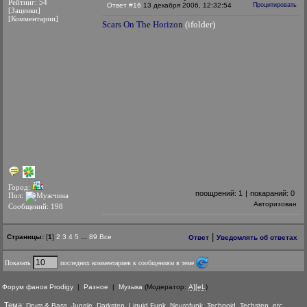
Рейтинг: 54
Ответ #16
13 декабря 2006, 12:32:54
Процитировать
[Заценки]
[Комментарии]
Scars On The Horizon
(ifolder)
Город:
поощрений:
1
|
покараний:
0
Пол:
Авторизован
Сообщений: 198
|
Страницы:
[
1
]
2
3
4
5
...
89
Все
Ответ
Уведомлять об ответах
Показать
последних комментариев к сообщениям в теме
Форум фанов Prodigy
|
Разное
|
Музыка
(Модератор:
A][eL
)
Тема:
Drum & Bass, Jungle, Darkstep, Liquid Funk, Neurofunk, Technoid, Techstep, etc