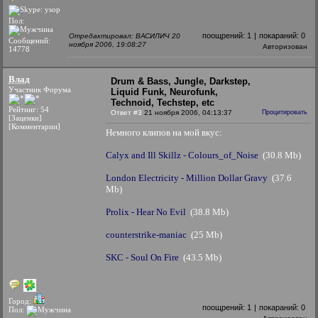
Пол:
поощрений:
1
|
покараний:
0
Отредактировал: ВАСИЛИЧ 20
Сообщений:
ноября 2006, 19:08:27
Авторизован
14778
Влaд
Drum & Bass, Jungle, Darkstep,
Участник Форума
Liquid Funk, Neurofunk,
Technoid, Techstep, etc
Рейтинг: 54
Ответ #3
21 ноября 2006, 04:13:37
Процитировать
[Заценки]
[Комментарии]
Немного клипов на мой вкус:
Calyx and Ill Skillz - Colours_of_Noise
(30.8 Mb)
London Electricity - Million Dollar Gravy
(37.6
Mb)
Prolix - Hear No Evil
(38.8 Mb)
counterstrike-maniac
(25 Mb)
SKC - Soul On Fire
(43.5 Mb)
Город:
поощрений:
1
|
покараний:
0
Пол: