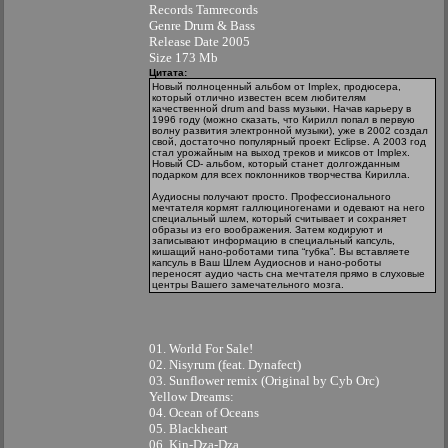
Records Tamrecords
Genre Drum & Bass
Release Date 2005
Size 173 Mb
Цитата:
Новый полноценный альбом от Implex, продюсера,
который отлично известен всем любителям
качественной drum and bass музыки. Начав карьеру в
1996 году (можно сказать, что Кирилл попал в первую
волну развития электронной музыки), уже в 2002 создал
свой, достаточно популярный проект Eclipse. А 2003 год
стал урожайным на выход треков и миксов от Implex.
Новый CD- альбом, который станет долгожданным
подарком для всех поклонников творчества Кирилла.
Аудиосны получают просто. Профессионального
мечтателя кормят галлюциногенами и одевают на него
специальный шлем, который считывает и сохраняет
образы из его воображения. Затем кодируют и
записывают информацию в специальный капсуль,
кишащий нано-роботами типа “губка”. Вы вставляете
капсуль в Ваш Шлем Аудиоснов и нано-роботы
переносят аудио часть сна мечтателя прямо в слуховые
центры Вашего замечательного мозга.
01. World For Sale!
02. Nisyrum (feat. Dynafect)
03. Sunflower remix (Original by Cyb Orc)
Yellow Dreams:
04. Ocean of Oceans
05. Blackheart
06. Kin-Dza-Dza