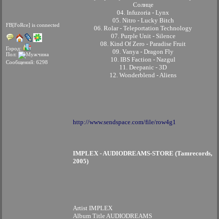
Солнце
04. Infuzoria - Lynx
05. Nitro - Lucky Bitch
FB[FoRce] is connected
06. Rolar - Teleportation Technology
07. Purple Unit - Silence
08. Kind Of Zero - Paradise Fruit
Город:
09. Vanya - Dragon Fly
Пол:
10. IBS Faction - Nazgul
Сообщений: 6298
11. Deepanic - 3D
12. Wonderblend - Aliens
http://www.sendspace.com/file/row4g1
IMPLEX - AUDIODREAMS-STORE (Tamrecords,
2005)
Artist IMPLEX
Album Title AUDIODREAMS