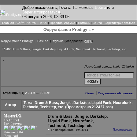
Добро пожаловать,
Гость
. Ты можешь
Войти
или
Зарегистрироваться
.
06 августа 2026, 03:39:06
Главная
|
Сайт
|
Лента
|
Поиск
|
Правила Форума
|
Помощь
|
Войти
|
Зарегистрироваться
Форум фанов Prodigy
« »
Форум фанов Prodigy
|
Разное
|
Музыка
(Модератор:
A][eL
)
Тема:
Drum & Bass, Jungle, Darkstep, Liquid Funk, Neurofunk, Technoid, Techstep, etc
-
Последний автор: Kariy_Z?lupkin
|
Страницы:
[
1
]
2
3
4
5
...
89
Все
Ответ
Уведомлять об ответах
Тема: Drum & Bass, Jungle, Darkstep, Liquid Funk, Neurofunk,
Автор
Technoid, Techstep, etc
(Просмотрено 212437 раз)
MasterDX
Drum & Bass, Jungle, Darkstep,
FB[FoRce]
Liquid Funk, Neurofunk,
Бог Форума
Technoid, Techstep, etc
#
17 ноября 2006, 16:16:14
Процитировать
Рейтинг: 684
[Заценки]