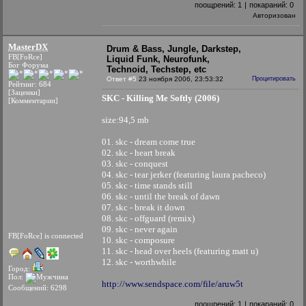
поощрений:
1
|
покараний:
0
Авторизован
MasterDX
Drum & Bass, Jungle, Darkstep,
FB[FoRce]
Liquid Funk, Neurofunk,
Бог Форума
Technoid, Techstep, etc
Ответ #5
23 ноября 2006, 23:53:32
Процитировать
Рейтинг: 684
[Заценки]
SKC - Killing Me Softly (2006)
[Комментарии]
size:94,5 mb
01. skc - dream come true
02. skc - heart break
03. skc - conquest
04. skc - tear jerker (featuring laura pacheco)
05. skc - time stands still
06. skc - until the break of dawn
07. skc - break it down
08. skc - offguard (remix)
09. skc - never again
FB[FoRce] is connected
10. skc - composure
11. skc - head over heels (featuring matt u)
12. skc - worthwhile
Город:
Пол:
http://www.sendspace.com/file/aruw5t
Сообщений: 6298
поощрений:
1
|
покараний:
0