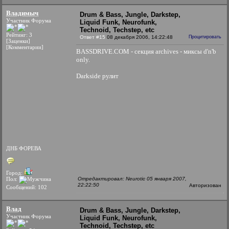
Владимыч
Drum & Bass, Jungle, Darkstep,
Участник Форума
Liquid Funk, Neurofunk,
Technoid, Techstep, etc
Рейтинг: 3
Ответ #15
08 декабря 2006, 14:22:48
Процитировать
[Заценки]
[Комментарии]
BASSDRIVE.COM - секция archives - миксы d'n'b
only.
Darkside рулит
ДНБ ФОРЕВА
Город:
Пол:
Отредактировал: Neurotic 05 января 2007,
22:22:50
Авторизован
Сообщений: 102
Влaд
Drum & Bass, Jungle, Darkstep,
Участник Форума
Liquid Funk, Neurofunk,
Technoid, Techstep, etc