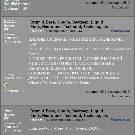
Город:
поощрений:
1
|
покараний:
0
Пол:
Авторизован
Сообщений: 198
DEZZ5
Drum & Bass, Jungle, Darkstep, Liquid
Новичок
Funk, Neurofunk, Technoid, Techstep, etc
Ответ #9
29 ноября 2006, 16:49:44
Процитировать
Рейтинг: 1
[Заценки]
ПАЦАНЫ А Я ДРАМЕР МНЕ НРАВИЦА ТАКИЕ КОМЫ
[Комментарии]
КАК
KILLABITES.[2] (Technical Itch) AA - Kryptic Minds and Leon
Switch
А ТАКЖЕ ГРУПА PENDULUM А ОСОБЕННО ИХНИЙ
МИКС З VOODO PEOPLE/ ПРОСТО УЛЕТ ВЫ НЕ
ЗАМЕЧАЛИ В ДРВМЕ ЧЕГОНИБУДЬ
СНЕЦЫФИЧЕСКОГО Ч ПРОСТО ВЫРЫВАЮСЬ ПОД
Prodigy
ДРАМ. А ОСОБЕНО ОД ТЕМЫ DJ Hidden & Slacknote -
просто класс
Where's The Score (Evol Intent Remix
Сообщений: 1
поощрений:
1
|
покараний:
0
Авторизован
Stars
Drum & Bass, Jungle, Darkstep, Liquid
Новичок
Funk, Neurofunk, Technoid, Techstep, etc
Ответ #10
01 декабря 2006, 02:54:53
Процитировать
Рейтинг: 16
[Заценки]
Logistics-Now_More_Than_Ever-2CD-2006
[Комментарии]