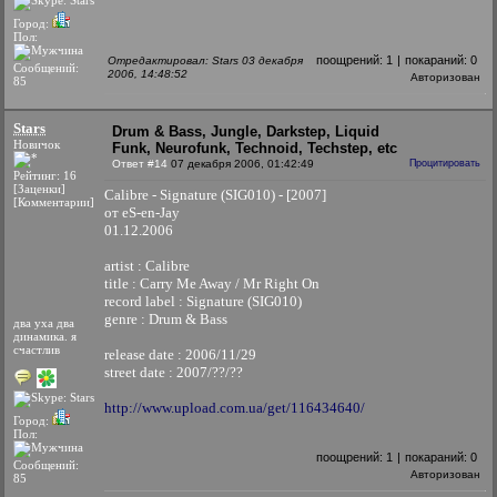
Город:
Пол:
поощрений:
1
|
покараний:
0
Отредактировал: Stars 03 декабря
Сообщений:
2006, 14:48:52
Авторизован
85
Stars
Drum & Bass, Jungle, Darkstep, Liquid
Новичок
Funk, Neurofunk, Technoid, Techstep, etc
Ответ #14
07 декабря 2006, 01:42:49
Процитировать
Рейтинг: 16
[Заценки]
Calibre - Signature (SIG010) - [2007]
[Комментарии]
от eS-en-Jay
01.12.2006
artist : Calibre
title : Carry Me Away / Mr Right On
record label : Signature (SIG010)
genre : Drum & Bass
два уха два
динамика. я
счастлив
release date : 2006/11/29
street date : 2007/??/??
http://www.upload.com.ua/get/116434640/
Город:
Пол:
поощрений:
1
|
покараний:
0
Сообщений:
Авторизован
85