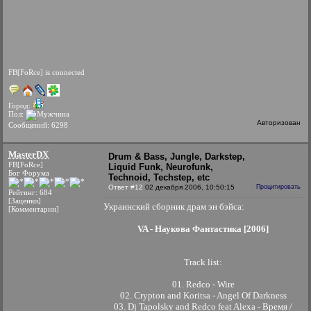
FB[FoRce] is connected
Город:
Пол:
Авторизован
Сообщений: 6298
MasterDX
Drum & Bass, Jungle, Darkstep,
FB[FoRce]
Liquid Funk, Neurofunk,
Бог Форума
Technoid, Techstep, etc
Ответ #12
02 декабря 2006, 10:50:15
Процитировать
Рейтинг: 684
[Заценки]
Украинский сборник драм эн бэйса:
[Комментарии]
VA - Наукова Фантастика [2006]
Track list:
01. Redco - Wire
02. Crypton and Koritsa - Angel Of Darkness
03. Dj Tapolsky and Redco feat Alexa - Время /