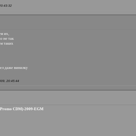
20:43:32
м их,
но не так
ом таких
ел даже винилку
09, 20:45:44
d-(Promo CDM)-2009-EGM