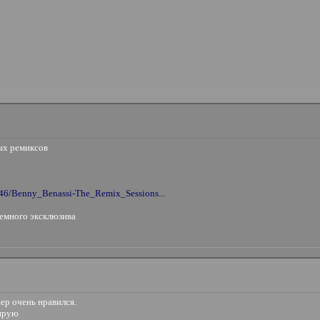
ых ремиксов
7746/Benny_Benassi-The_Remix_Sessions...
немного эксклюзива
ер очень нравился.
гирую