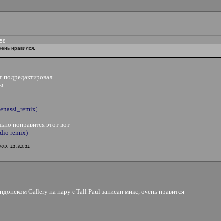
:58
чень нравился.
ст подредактировал
мы
enassi_remix)
льно понравится этот вот
dio remix)
9, 11:32:11
ондонском Gallery на пару с Tall Paul записан микс, очень нравится