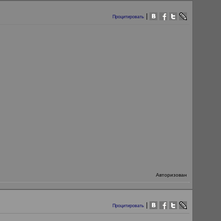
|
Процитировать
Авторизован
|
Процитировать