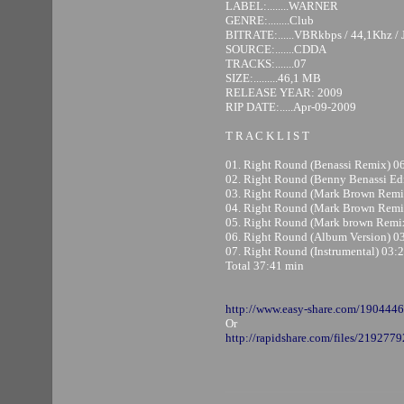
LABEL:........WARNER
GENRE:........Club
BITRATE:......VBRkbps / 44,1Khz / J
SOURCE:.......CDDA
TRACKS:.......07
SIZE:.........46,1 MB
RELEASE YEAR: 2009
RIP DATE:.....Apr-09-2009
T R A C K L I S T
01. Right Round (Benassi Remix) 0
02. Right Round (Benny Benassi Edi
03. Right Round (Mark Brown Remi
04. Right Round (Mark Brown Remi
05. Right Round (Mark brown Remix
06. Right Round (Album Version) 0
07. Right Round (Instrumental) 03:
Total 37:41 min
http://www.easy-share.com/190444
Or
http://rapidshare.com/files/21927