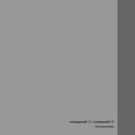
поощрений:
2
|
покараний:
0
Авторизован