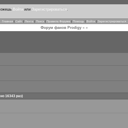
 можешь
Войти
или
Зарегистрироваться
.
Главная
|
Сайт
|
Лента
|
Поиск
|
Правила Форума
|
Помощь
|
Войти
|
Зарегистрироваться
Форум фанов Prodigy
« »
о 16343 раз)