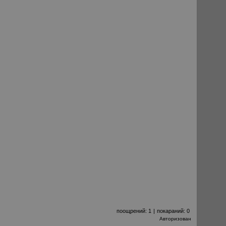
поощрений:
1
|
покараний:
0
Авторизован