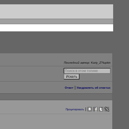
Последний автор: Kariy_Z?lupkin
|
Ответ
Уведомлять об ответах
|
Процитировать