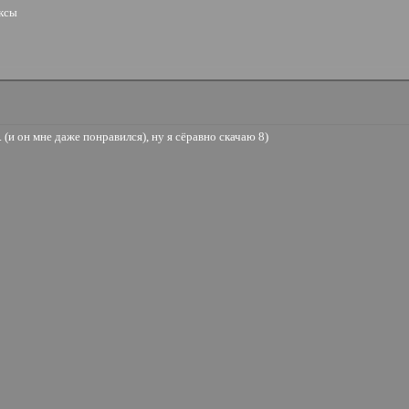
иксы
 (и он мне даже понравился), ну я сёравно скачаю 8)