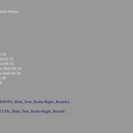
oint-Stereo
6:34
t) 03:25
x) 06:55
x Dub) 06:54
 Edit) 06:54
3:30
29
6649/Flo_Rida_Feat_Kesha-Right_Round-(...
7921/Flo_Rida_Feat_Kesha-Right_Round-...