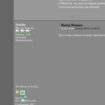
А Бенасси.. ну, все последние рем
у него по шаблону, как обычно
Jericho
Benny Benassi
Житель Форума
Ответ #194
10 мая 2009, 11:09:57
Рейтинг: 149
Ну я тоже слышал только оригинал.
[Заценки]
[Комментарии]
The Horns of Jericho
Город:
Пол:
Сообщений: 495