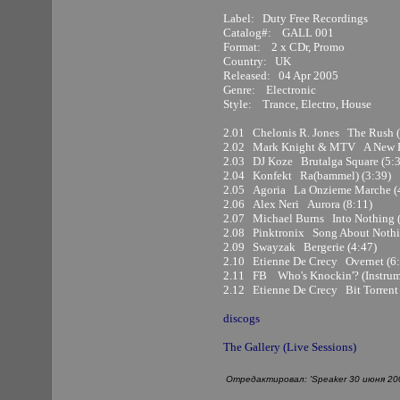
Label: Duty Free Recordings
Catalog#: GALL 001
Format: 2 x CDr, Promo
Country: UK
Released: 04 Apr 2005
Genre: Electronic
Style: Trance, Electro, House
2.01 Chelonis R. Jones The Rush (
2.02 Mark Knight & MTV A New Re
2.03 DJ Koze Brutalga Square (5:3
2.04 Konfekt Ra(bammel) (3:39)
2.05 Agoria La Onzieme Marche (
2.06 Alex Neri Aurora (8:11)
2.07 Michael Burns Into Nothing (
2.08 Pinktronix Song About Nothi
2.09 Swayzak Bergerie (4:47)
2.10 Etienne De Crecy Overnet (6:
2.11 FB Who's Knockin'? (Instrume
2.12 Etienne De Crecy Bit Torrent 
discogs
The Gallery (Live Sessions)
Отредактировал: 'Speaker 30 июня 200