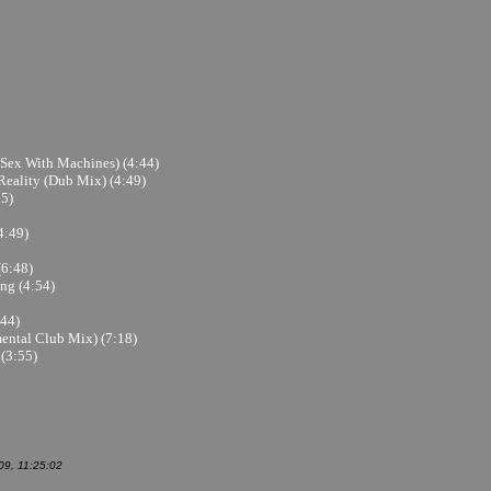
Sex With Machines) (4:44)
ality (Dub Mix) (4:49)
5)
4:49)
6:48)
ng (4:54)
44)
ntal Club Mix) (7:18)
(3:55)
9, 11:25:02