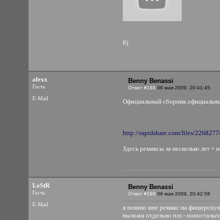
8)
alexx
Benny Benassi
Гость
Ответ #188
06 мая 2009, 20:41:45
E-Mail
Официальный сборник официальн
http://rapidshare.com/files/22682
Здесь ремиксы за несколько лет + 
LeStR
Benny Benassi
Гость
Ответ #189
06 мая 2009, 20:42:58
E-Mail
я помню мне ремикс на фишерспун
выложи отдельно плз - поносталь