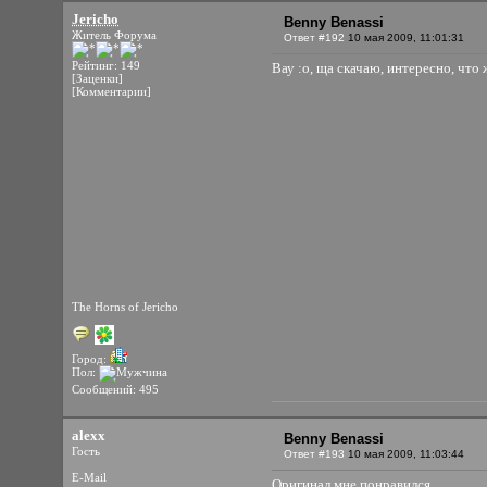
Jericho
Benny Benassi
Житель Форума
Ответ #192
10 мая 2009, 11:01:31
Рейтинг: 149
Вау :o, ща скачаю, интересно, что
[Заценки]
[Комментарии]
The Horns of Jericho
Город:
Пол:
Сообщений: 495
alexx
Benny Benassi
Гость
Ответ #193
10 мая 2009, 11:03:44
E-Mail
Оригинал мне понравился