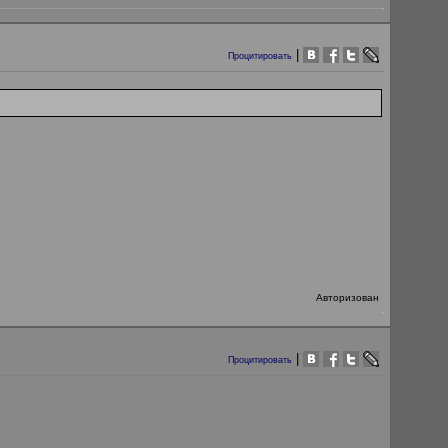
|
Процитировать
Авторизован
|
Процитировать