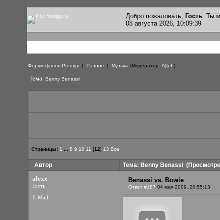
Добро пожаловать,
Гость
. Ты
08 августа 2026, 10:09:39
Форум фанов Prodigy
|
Разное
|
Музыка
(Модератор:
A][eL
)
Тема:
Benny Benassi
-
Страницы:
1
...
8
9
10
11
[
12
]
13
Все
Автор
Тема: Benny Benassi
(Просмотрен
alexx
Benassi vs. Bowie
Гость
Ответ #187
04 мая 2009, 20:55:13
E-Mail