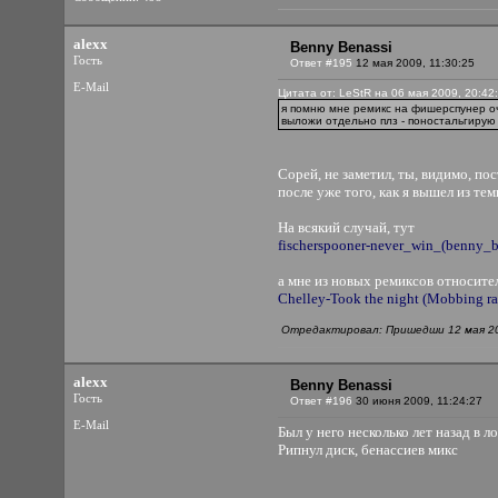
alexx
Benny Benassi
Гость
Ответ #195
12 мая 2009, 11:30:25
E-Mail
Цитата от: LeStR на 06 мая 2009, 20:42
я помню мне ремикс на фишерспунер о
выложи отдельно плз - поностальгирую
Сорей, не заметил, ты, видимо, по
после уже того, как я вышел из те
На всякий случай, тут
fischerspooner-never_win_(benny_b
а мне из новых ремиксов относите
Chelley-Took the night (Mobbing ra
Отредактировал: Пришедши 12 мая 200
alexx
Benny Benassi
Гость
Ответ #196
30 июня 2009, 11:24:27
E-Mail
Был у него несколько лет назад в л
Рипнул диск, бенассиев микс