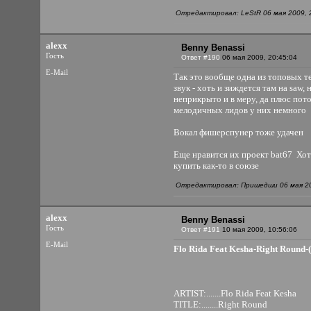
Отредактировал: LeStR 06 мая 2009, 
alexx
Benny Benassi
Гость
Ответ #190
06 мая 2009, 20:45:04
E-Mail
Так это вообще одна из топовых те
звук - хоть и зиждется там на saw, 
неприкрыто и в меру, да плюс пот
мелодичных лидов у них немного
Вокал фишерспунер тоже удачен
Еще нравится их проект bat67
Хот
купить как-то в союзе
Отредактировал: Пришедши 06 мая 20
alexx
Benny Benassi
Гость
Ответ #191
10 мая 2009, 10:56:06
E-Mail
Flo Rida Feat Kesha-Right Roun
ARTIST:.......Flo Rida Feat Kesha
TITLE:........Right Round