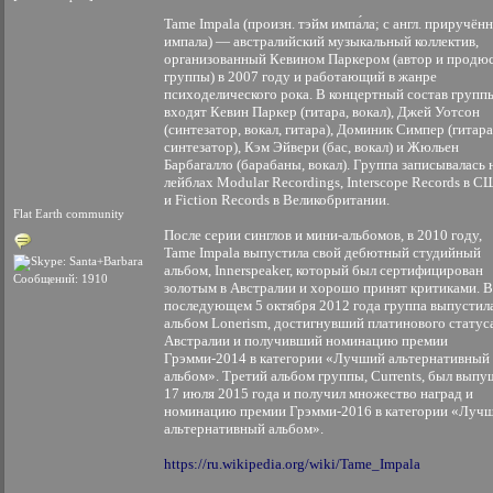
Tame Impala (произн. тэйм импа́ла; с англ. приручён
импала) — австралийский музыкальный коллектив,
организованный Кевином Паркером (автор и продю
группы) в 2007 году и работающий в жанре
психоделического рока. В концертный состав групп
входят Кевин Паркер (гитара, вокал), Джей Уотсон
(синтезатор, вокал, гитара), Доминик Симпер (гитара
синтезатор), Кэм Эйвери (бас, вокал) и Жюльен
Барбагалло (барабаны, вокал). Группа записывалась 
лейблах Modular Recordings, Interscope Records в 
и Fiction Records в Великобритании.
Flat Earth community
После серии синглов и мини-альбомов, в 2010 году,
Tame Impala выпустила свой дебютный студийный
альбом, Innerspeaker, который был сертифицирован
Сообщений: 1910
золотым в Австралии и хорошо принят критиками. В
последующем 5 октября 2012 года группа выпустил
альбом Lonerism, достигнувший платинового статуса
Австралии и получивший номинацию премии
Грэмми-2014 в категории «Лучший альтернативный
альбом». Третий альбом группы, Currents, был выпу
17 июля 2015 года и получил множество наград и
номинацию премии Грэмми-2016 в категории «Луч
альтернативный альбом».
https://ru.wikipedia.org/wiki/Tame_Impala