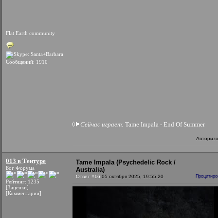
Flat Earth community
Сообщений: 1910
Сейчас играет:
Tame Impala - End Of Summer
Авториз
013 в Тентуре
Tame Impala (Psychedelic Rock /
Бог Форума
Australia)
Ответ #16
05 октября 2025, 19:55:20
Процитиро
Рейтинг: 1235
[Заценки]
[Комментарии]