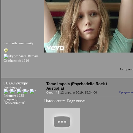
Flat Earth community
Сообщений: 1910
Авториз
013 в Тентуре
Tame Impala (Psychedelic Rock /
Бог Форума
Australia)
Ответ #2
12 апреля 2019, 15:34:00
Процитиро
Рейтинг: 1235
[Заценки]
Новый сингл. Бодрячком.
[Комментарии]