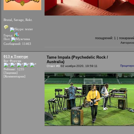
Brutal, Savage, Rekt.
Город:
поощрений:
1
|
покарани
Пол:
Авториз
Сообщений: 11463
013 в Тентуре
Tame Impala (Psychedelic Rock /
Бог Форума
Australia)
Ответ #9
02 ноября 2020, 19:59:11
Процитиро
Рейтинг: 1235
[Заценки]
[Комментарии]