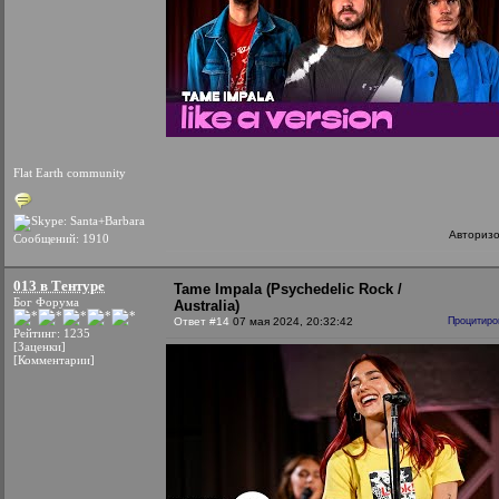
Flat Earth community
Авториз
Сообщений: 1910
013 в Тентуре
Tame Impala (Psychedelic Rock /
Бог Форума
Australia)
Ответ #14
07 мая 2024, 20:32:42
Процитиро
Рейтинг: 1235
[Заценки]
[Комментарии]