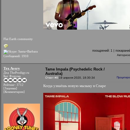
Flat Earth community
поощрений:
1
|
покарани
Авториз
Сообщений: 1910
Tex Avery
Tame Impala (Psychedelic Rock /
Дед TheProdigy.ru
Australia)
Бог Форума
Ответ #8
19 апреля 2020, 18:30:34
Процитиро
Рейтинг: 3712
Когда узнаёшь новую мызыку в Спаре
[Заценки]
[Комментарии]