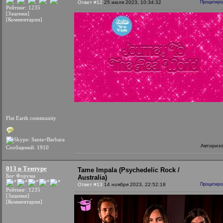
Ответ #12
25 июля 2023, 10:34:32
Процитиро
Рейтинг: 1235
[Заценки]
[Комментарии]
Flat Earth community
Авториз
Сообщений: 1910
013 в Тентуре
Tame Impala (Psychedelic Rock /
Бог Форума
Australia)
Ответ #13
14 ноября 2023, 22:52:18
Процитиро
Рейтинг: 1235
[Заценки]
[Комментарии]