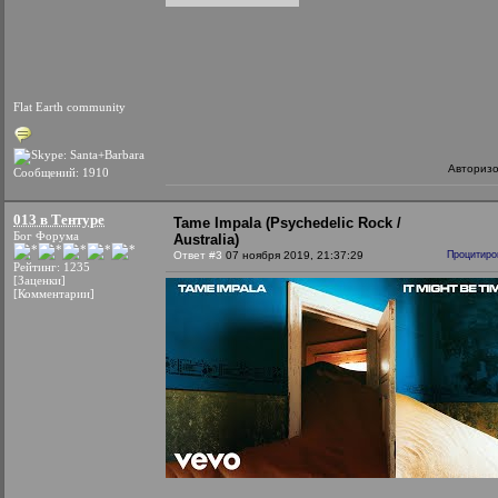
Flat Earth community
Авториз
Сообщений: 1910
013 в Тентуре
Tame Impala (Psychedelic Rock /
Бог Форума
Australia)
Ответ #3
07 ноября 2019, 21:37:29
Процитиро
Рейтинг: 1235
[Заценки]
[Комментарии]