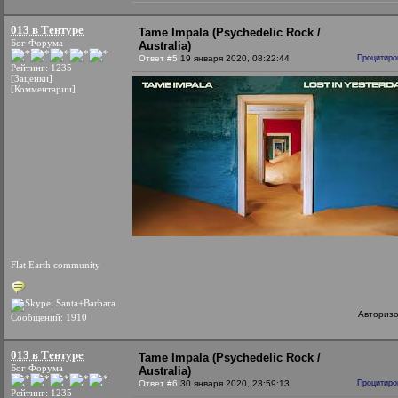
013 в Тентуре
Tame Impala (Psychedelic Rock /
Бог Форума
Australia)
Ответ #5
19 января 2020, 08:22:44
Процитиро
Рейтинг: 1235
[Заценки]
[Комментарии]
Flat Earth community
Авториз
Сообщений: 1910
013 в Тентуре
Tame Impala (Psychedelic Rock /
Бог Форума
Australia)
Ответ #6
30 января 2020, 23:59:13
Процитиро
Рейтинг: 1235