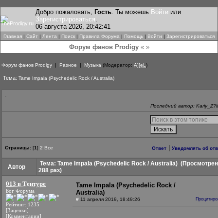
Добро пожаловать,
Гость
. Ты можешь
Войти
или
Зарегистрироваться
.
06 августа 2026, 20:42:41
Главная
|
Сайт
|
Лента
|
Поиск
|
Правила Форума
|
Помощь
|
Войти
|
Зарегистрироваться
Форум фанов Prodigy
« »
Форум фанов Prodigy
|
Разное
|
Музыка
(Модератор:
A][eL
)
Тема:
Tame Impala (Psychedelic Rock / Australia)
-
Последний автор: Kariy_Z?l
|
Страницы:
[
1
]
2
Все
Ответ
Уведомлять об от
Тема: Tame Impala (Psychedelic Rock / Australia)
(Просмотрен
Автор
288 раз)
013 в Тентуре
Tame Impala (Psychedelic Rock /
Бог Форума
Australia)
#
11 апреля 2019, 18:49:26
Процитиро
Рейтинг: 1235
[Заценки]
[Комментарии]