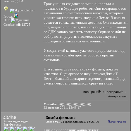
лимона (с) DX
Трое ученых создают временной портал и
посылают в будущее роботов. Они возвращаются
в компании со смертоносным вирусом, который
Город:
уничтожает почти всех людей на Земле. В живых
Пол:
остается только маленькая девочка. Она находится
Сообщений: 12725
под защитой роботов, планирующих при помощи
ее ДНК заново заселить планету. Однако зомби не
собираются упустить возможность закусить
последней оставшейся человечинкой.
У создателей комикса уже есть продолжение под
названием «Зомби против роботов против
амазонок».
Кто возьмется за постановку фильма, пока не
известно. Сценарную заявку написал Джей Т.
Петти, бывший сценарист видеоигр, снявший ряд
ужастиков, отправившихся сразу на видео.
поощрений:
0
|
покараний:
1
Авторизован
Mishutka
: ))))))))))))))))))))))))))))
23 февраля 2011, 12:43:17
oledjan
Зомби-фильмы
Аляки муди муди
Ответ #11
24 февраля 2011, 16:21:09
Процитировать
Бог Форума
Еще один образчик жанра грядет