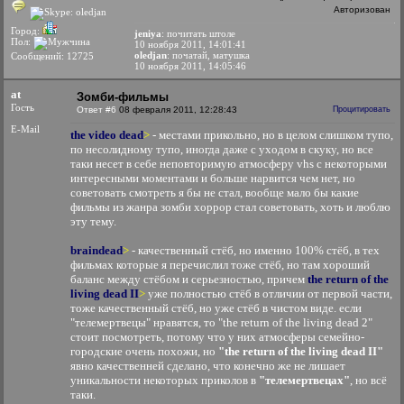
Авторизован
Город:
jeniya
: почитать штоле
Пол:
10 ноября 2011, 14:01:41
oledjan
: початай, матушка
Сообщений: 12725
10 ноября 2011, 14:05:46
at
Зомби-фильмы
Гость
Ответ #6
08 февраля 2011, 12:28:43
Процитировать
E-Mail
the video dead
>
- местами прикольно, но в целом слишком тупо,
по несолидному тупо, иногда даже с уходом в скуку, но все
таки несет в себе неповторимую атмосферу vhs с некоторыми
интересными моментами и больше нарвится чем нет, но
советовать смотреть я бы не стал, вообще мало бы какие
фильмы из жанра зомби хоррор стал советовать, хоть и люблю
эту тему.
braindead
>
- качественный стёб, но именно 100% стёб, в тех
фильмах которые я перечислил тоже стёб, но там хороший
баланс между стёбом и серьезностью, причем
the return of the
living dead II
>
уже полностью стёб в отличии от первой части,
тоже качественный стёб, но уже стёб в чистом виде. если
"телемертвецы" нравятся, то "the return of the living dead 2"
стоит посмотреть, потому что у них атмосферы семейно-
городские очень похожи, но
"the return of the living dead II"
явно качественней сделано, что конечно же не лишает
уникальности некоторых приколов в
"телемертвецах"
, но всё
таки.