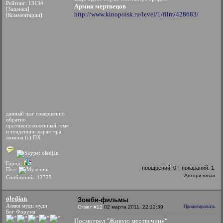
Рейтинг: 13134
Армия мертвецов
[Заценки]
http://www.kinopoisk.ru/level/1/film/428683/
[Комментарии]
данный шаг совершенно
обратно
противоположенный теме
и тенденции характера
лимона (с) DX
Город:
поощрений:
0
|
покараний:
1
Пол:
Авторизован
Сообщений: 12725
oledjan
Зомби-фильмы
Аляки муди муди
Ответ #12
02 марта 2011, 22:12:39
Процитировать
Бог Форума
Посмотрел "Живую мертвечину"