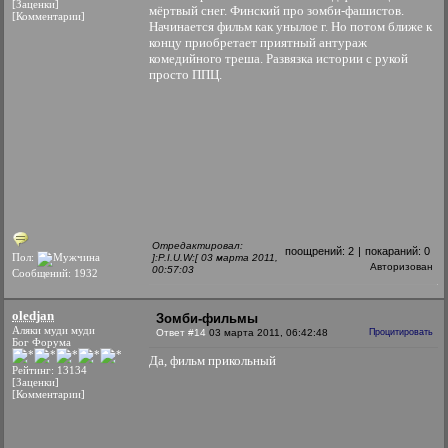
[Заценки]
мёртвый снег. Финский про зомби-фашистов.
[Комментарии]
Начинается фильм как унылое г. Но потом ближе к
концу приобретает приятный антураж
комедийного треша. Развязка истории с рукой
просто ППЦ.
Отредактировал:
поощрений:
2
|
покараний:
0
Пол:
]:P.I.U.W:[ 03 марта 2011,
Авторизован
00:57:03
Сообщений: 1932
oledjan
Зомби-фильмы
Аляки муди муди
Ответ #14
03 марта 2011, 06:42:48
Процитировать
Бог Форума
Да, фильм прикольный
Рейтинг: 13134
[Заценки]
[Комментарии]