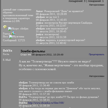
поощрений:
3
|
покараний:
1
Авторизован
данный шаг совершенно
Antar
: Ромеровский "День" не нравится?
обратно
08 февраля 2011, 10:28:09
противоположенный теме
oledjan
: не на топ 5
и тенденции характера
08 февраля 2011, 11:45:05
лимона (с) DX
jeniya
: посмотрела Рассвет мертвецов Снайдера.
31 августа 2011, 10:22:07
oledjan
: или пересмотрела?
31 августа 2011, 10:30:45
Город:
jeniya
: посмотрела)
Пол:
31 августа 2011, 10:51:59
oledjan
: надеюсь, в режиссерской версии?
Сообщений: 12725
31 августа 2011, 12:40:42
DzhYn
Зомби-фильмы
Гость
Ответ #4
08 февраля 2011, 10:29:49
Процитировать
E-Mail
А как же "Телемертвецы"??? Неужто никто не видел?
Ну и, конечно же, "Живая мертвечина" - это вообще праздник,
особенно с газонокосилкой.
Авторизован
oledjan
: Телемертвецы же не совсем про зомби
08 февраля 2011, 11:56:40
oledjan
: я бы тогда на первые два места "Демонов" обе части запулил,
они много схожего с зомби-фильмами имеют
08 февраля 2011, 11:57:18
DzhYn
: "Телемертвецы" не про зомби??? Ты про оо фильм думаешь?
08 февраля 2011, 11:58:55
DzhYn
:
http://www.ekranka.ru/film/166/
08 февраля 2011, 11:59:59