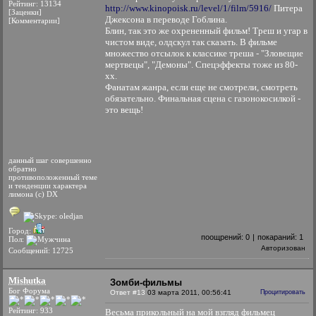
Рейтинг: 13134
http://www.kinopoisk.ru/level/1/film/5916/
Питера
[Заценки]
Джексона в переводе Гоблина.
[Комментарии]
Блин, так это же охрененный фильм! Треш и угар в
чистом виде, олдскул так сказать. В фильме
множество отсылок к классике треша - "Зловещие
мертвецы", "Демоны". Спецэффекты тоже из 80-
хх.
Фанатам жанра, если еще не смотрели, смотреть
обязательно. Финальная сцена с газонокосилкой -
это вещь!
данный шаг совершенно
обратно
противоположенный теме
и тенденции характера
лимона (с) DX
Город:
поощрений:
0
|
покараний:
1
Пол:
Авторизован
Сообщений: 12725
Mishutka
Зомби-фильмы
Бог Форума
Ответ #13
03 марта 2011, 00:56:41
Процитировать
Рейтинг: 933
Весьма прикольный на мой взгляд фильмец