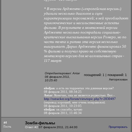
* В версии Ардженто («европейская версия»)
удалили несколько диалогов и сцен
характеризации персонажей; в ней преобладают
приключенческие и насильственные аспекты
фильма. В результате в монтажной версии
Ардженто несколько пострадали социально-
критические высказывания версии Ромеро, но по
части темпа и ритма эта версия несколько
выигрывает. Дарио Ардженто финансировал 50
% фильма и получил право на собственную
монтажную версию для не-аглоязычных стран -
117 минут
Отредактировал: Antar
поощрений:
1
|
покараний:
1
08 февраля 2011,
Авторизован
10:25:40
oledjan
: а есть на торрентах эта длинная версия?
08 февраля 2011, 08:34:25
Antar
: Конечно, она не является редкостью. Вот -
http://rutracker.org/forum/viewtopic.php?t=2830497
(перевод хороший, мне очень понравился).
08 февраля 2011, 10:23:05
oledjan
: ок спасибо, качаю
08 февраля 2011, 11:46:34
at
Зомби-фильмы
Гость
Ответ #2
07 февраля 2011, 21:44:00
Процитировать