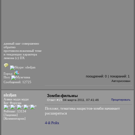
данный шаг совершенно
обратно
противоположенный теме
и тенденции характера
лимона (с) DX
Город:
поощрений:
0
|
покараний:
1
Пол:
Авторизован
Сообщений: 12725
oledjan
Зомби-фильмы
Аляки муди муди
Ответ #15
04 марта 2011, 07:41:46
Процитировать
Бог Форума
Похоже, тематика нацистов-зомби начинает
Рейтинг: 13134
расширяться
[Заценки]
[Комментарии]
4-й Рейх