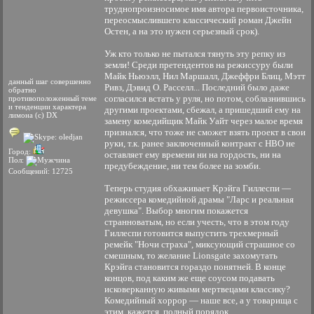
труднопроизносимое имя автора первоисточника,
переосмыслившего классический роман Джейн
Остен, а на это нужен серьезный срок).
Уж кто только не пытался тянуть эту репку из
земли! Среди претендентов на режиссуру были
Майк Ньюэлл, Нил Маршалл, Джеффри Блиц, Мэтт
данный шаг совершенно
Ривз, Дэвид О. Расселл... Последний было даже
обратно
согласился встать у руля, но потом, соблазнившись
противоположенный теме
и тенденции характера
другими проектами, сбежал, а пришедший ему на
лимона (с) DX
замену комедийщик Майк Уайт через малое время
признался, что тоже не сможет взять проект в свои
руки, т.к. ранее заключенный контракт с НВО не
Город:
оставляет ему времени ни на гордость, ни на
Пол:
предубеждение, ни тем более на зомби.
Сообщений: 12725
Теперь студия обхаживает Крэйга Гиллеспи —
режиссера комедийной драмы "Ларс и реальная
девушка". Выбор многим покажется
странноватым, но если учесть, что в этом году
Гиллеспи готовится выпустить трехмерный
ремейк "Ночи страха", миксующий страшное со
смешным, то желание Lionsgate захомутать
Крэйга становится гораздо понятней. В конце
концов, под каким же еще соусом подавать
исковерканную живыми мертвецами классику?
Комедийный хоррор — наше все, а у товарища с
этим, кажется, полный порядок.