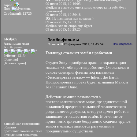
DX
: Я еще не скоро туда поеду , попьем какнибудь !
09 июня 2015, 12:40:03
Город:
oledjan
: я в августе опять мимо отворота на тебя буду
Пол:
проезжать)
Сообщений: 12725
09 июня 2015, 12:50:18
DX
: Ну напишешь как поедешь )
09 июня 2015, 12:53:16
oledjan
: это не скоро еще будет
09 июня 2015, 13:29:25
oledjan
Зомби-фильмы
Аляки муди муди
Ответ #10
23 февраля 2011, 11:45:59
Процитировать
Бог Форума
Голливуд столкнет зомби с роботами
Рейтинг: 13134
[Заценки]
Студия Sony приобрела права на экранизацию
[Комментарии]
комикса «Зомби против роботов». Он оказался в
основе сценария фильма под названием
«Унаследовать землю» — Inherit the Earth.
Продюсировать проект будет компания Майкла
Бэя Platinum Dune.
Действие комикса развивается в
постапокалиптическом мире, где единственной
выжившей представительницей человеческого
рода является девушка, которую армия роботов
защищает от нашествия зомби. В отличие от
привычных зрителю бездушных ходячих трупов
данный шаг совершенно
зомби в комиксе являются разумными и
обратно
продвинутыми существами.
противоположенный теме
и тенденции характера