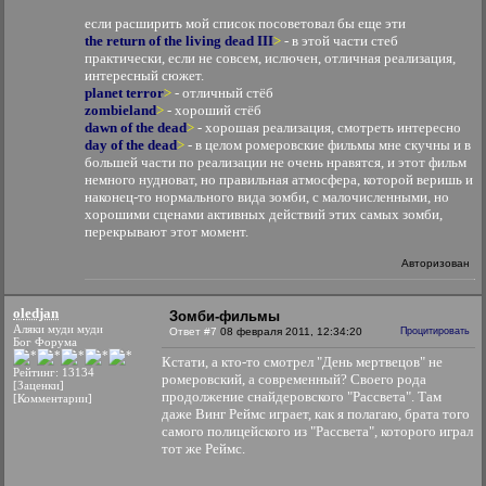
если расширить мой список посоветовал бы еще эти
the return of the living dead III
>
- в этой части стеб
практически, если не совсем, ислючен, отличная реализация,
интересный сюжет.
planet terror
>
- отличный стёб
zombieland
>
- хороший стёб
dawn of the dead
>
- хорошая реализация, смотреть интересно
day of the dead
>
- в целом ромеровские фильмы мне скучны и в
большей части по реализации не очень нравятся, и этот фильм
немного нудноват, но правильная атмосфера, которой веришь и
наконец-то нормального вида зомби, с малочисленными, но
хорошими сценами активных действий этих самых зомби,
перекрывают этот момент.
Авторизован
oledjan
Зомби-фильмы
Аляки муди муди
Ответ #7
08 февраля 2011, 12:34:20
Процитировать
Бог Форума
Кстати, а кто-то смотрел "День мертвецов" не
Рейтинг: 13134
ромеровский, а современный? Своего рода
[Заценки]
продолжение снайдеровского "Рассвета". Там
[Комментарии]
даже Винг Реймс играет, как я полагаю, брата того
самого полицейского из "Рассвета", которого играл
тот же Реймс.