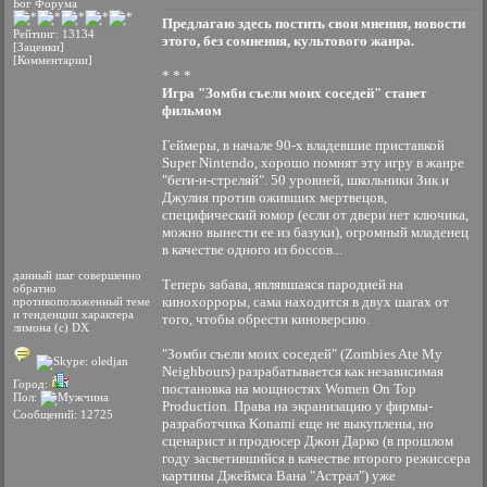
Бог Форума
Предлагаю здесь постить свои мнения, новости
Рейтинг: 13134
этого, без сомнения, культового жанра.
[Заценки]
[Комментарии]
* * *
Игра "Зомби съели моих соседей" станет
фильмом
Геймеры, в начале 90-х владевшие приставкой
Super Nintendo, хорошо помнят эту игру в жанре
"беги-и-стреляй". 50 уровней, школьники Зик и
Джулия против оживших мертвецов,
специфический юмор (если от двери нет ключика,
можно вынести ее из базуки), огромный младенец
в качестве одного из боссов...
данный шаг совершенно
Теперь забава, являвшаяся пародией на
обратно
кинохорроры, сама находится в двух шагах от
противоположенный теме
и тенденции характера
того, чтобы обрести киноверсию.
лимона (с) DX
"Зомби съели моих соседей" (Zombies Ate My
Neighbours) разрабатывается как независимая
Город:
постановка на мощностях Women On Top
Пол:
Production. Права на экранизацию у фирмы-
Сообщений: 12725
разработчика Konami еще не выкуплены, но
сценарист и продюсер Джон Дарко (в прошлом
году засветившийся в качестве второго режиссера
картины Джеймса Вана "Астрал") уже