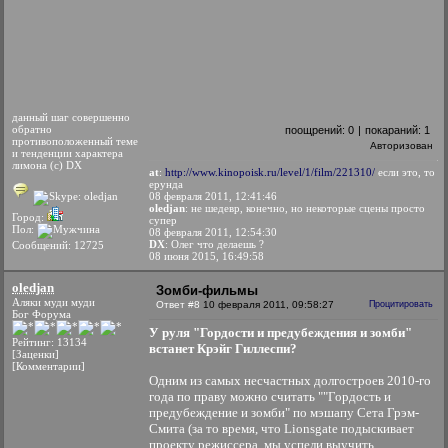
данный шаг совершенно
обратно
поощрений:
0
|
покараний:
1
противоположенный теме
Авторизован
и тенденции характера
лимона (с) DX
at
:
http://www.kinopoisk.ru/level/1/film/221310/
если это, то
ерунда
08 февраля 2011, 12:41:46
oledjan
: не шедевр, конечно, но некоторые сцены просто
Город:
супер
Пол:
08 февраля 2011, 12:54:30
DX
: Олег что делаешь ?
Сообщений: 12725
08 июня 2015, 16:49:58
oledjan
Зомби-фильмы
Аляки муди муди
Ответ #8
10 февраля 2011, 09:58:27
Процитировать
Бог Форума
У руля "Гордости и предубеждения и зомби"
Рейтинг: 13134
встанет Крэйг Гиллеспи?
[Заценки]
[Комментарии]
Одним из самых несчастных долгостроев 2010-го
года по праву можно считать ""Гордость и
предубеждение и зомби" по мэшапу Сета Грэм-
Смита (за то время, что Lionsgate подыскивает
проекту режиссера, мы успели выучить