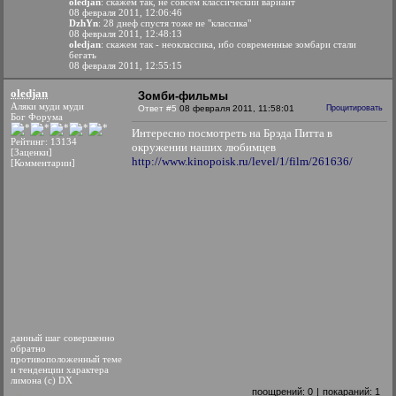
oledjan
: скажем так, не совсем классический вариант
08 февраля 2011, 12:06:46
DzhYn
: 28 днеф спустя тоже не "классика"
08 февраля 2011, 12:48:13
oledjan
: скажем так - неоклассика, ибо современные зомбари стали
бегать
08 февраля 2011, 12:55:15
oledjan
Зомби-фильмы
Аляки муди муди
Ответ #5
08 февраля 2011, 11:58:01
Процитировать
Бог Форума
Интересно посмотреть на Брэда Питта в
Рейтинг: 13134
окружении наших любимцев
[Заценки]
http://www.kinopoisk.ru/level/1/film/261636/
[Комментарии]
данный шаг совершенно
обратно
противоположенный теме
и тенденции характера
лимона (с) DX
поощрений:
0
|
покараний:
1