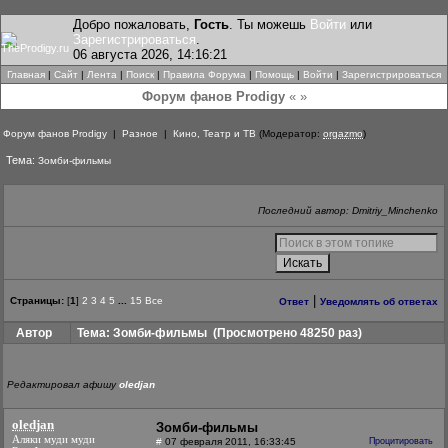
Добро пожаловать,
Гость
. Ты можешь
Войти
или
Зарегистрироваться
.
06 августа 2026, 14:16:21
Главная
|
Сайт
|
Лента
|
Поиск
|
Правила Форума
|
Помощь
|
Войти
|
Зарегистрироваться
Форум фанов Prodigy
« »
Форум фанов Prodigy
|
Разное
|
Кино, Театр и ТВ
(Модератор:
orgazmo
)
Тема:
Зомби-фильмы
Последний автор: Dmitriy_Minchenko
|
Страницы:
[
1
]
2
3
4
5
...
15
Все
Ответ
Уведомлять об ответах
Автор
Тема: Зомби-фильмы
(Просмотрено 48250 раз)
Редактировал афишу
oledjan
oledjan
Зомби-фильмы
Аляки муди муди
#
07 февраля 2011, 16:33:45
Процитировать