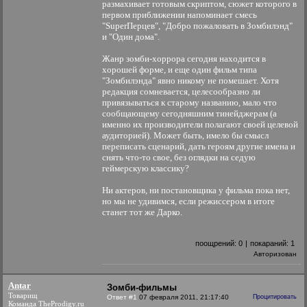
размахивает готовым скриптом, сюжет которого в
первом приближении напоминает смесь
"SuperПерцев", "Добро пожаловать в Зомбилэнд"
и "Один дома".
Жанр зомби-хоррора сегодня находится в
хорошей форме, и еще один фильм типа
"Зомбилэнда" явно никому не помешает. Хотя
редакция сомневается, целесообразно ли
привязываться к старому названию, мало что
сообщающему сегодняшним тинейджерам (а
именно их производители полагают своей целевой
аудиторией). Может быть, имело бы смысл
переписать сценарий, дать героям другие имена и
снять что-то свое, без оглядки на седую
геймерскую классику?
Ни актеров, ни постановщика у фильма пока нет,
но мы не удивимся, если режиссером в итоге
станет тот же Дарко.
поощрений:
0
|
покараний:
1
Авторизован
Antar
Зомби-фильмы
Товарищ
Ответ #1
07 февраля 2011, 21:17:40
Процитировать
Команда TheProdigy.ru