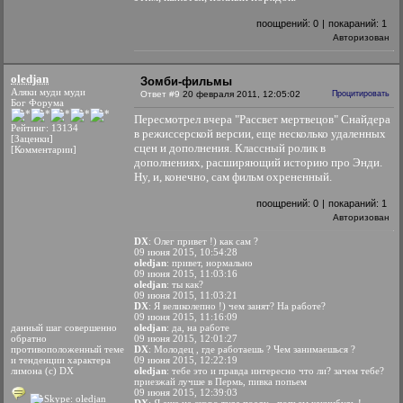
поощрений:
0
|
покараний:
1
Авторизован
oledjan
Зомби-фильмы
Аляки муди муди
Ответ #9
20 февраля 2011, 12:05:02
Процитировать
Бог Форума
Пересмотрел вчера "Рассвет мертвецов" Снайдера
Рейтинг: 13134
в режиссерской версии, еще несколько удаленных
[Заценки]
сцен и дополнения. Классный ролик в
[Комментарии]
дополнениях, расширяющий историю про Энди.
Ну, и, конечно, сам фильм охрененный.
поощрений:
0
|
покараний:
1
Авторизован
DX
: Олег привет !) как сам ?
09 июня 2015, 10:54:28
oledjan
: привет, нормально
09 июня 2015, 11:03:16
oledjan
: ты как?
09 июня 2015, 11:03:21
DX
: Я великолепно !) чем занят? На работе?
09 июня 2015, 11:16:09
данный шаг совершенно
oledjan
: да, на работе
обратно
09 июня 2015, 12:01:27
противоположенный теме
DX
: Молодец , где работаешь ? Чем занимаешься ?
и тенденции характера
09 июня 2015, 12:22:19
лимона (с) DX
oledjan
: тебе это и правда интересно что ли? зачем тебе?
приезжай лучше в Пермь, пивка попьем
09 июня 2015, 12:39:03