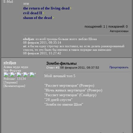
E-Mail
эти
the return of the living dead
>
evil dead II
>
shaun of the dead
>
поощрений:
1
|
покараний:
0
Авторизован
oledjan
: из всей троицы больше всего люблю Шона
08 февраля 2011, 08:35:14
at
: я бы на одну строчку все поставил, но если делать ранжированный
список, то это было бы именно в таком порядке как написано
08 февраля 2011, 11:27:42
oledjan
Зомби-фильмы
Аляки муди муди
Ответ #3
08 февраля 2011, 08:37:52
Процитировать
Бог Форума
Мой личный топ 5
Рейтинг: 13134
[Заценки]
"Рассвет мертвецов" (Ромеро)
[Комментарии]
"Ночь живых мертвецов" (Ромеро)
"Рассвет мертвецов" (Снайдер)
"28 дней спустя"
"Зомби по имени Шон"