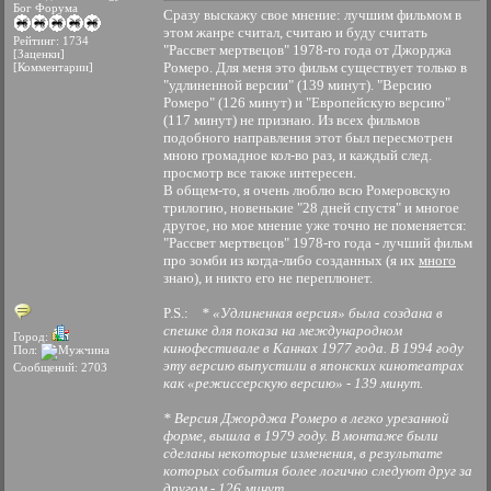
Бог Форума
Сразу выскажу свое мнение: лучшим фильмом в
этом жанре считал, считаю и буду считать
Рейтинг: 1734
"Рассвет мертвецов" 1978-го года от Джорджа
[Заценки]
Ромеро. Для меня это фильм существует только в
[Комментарии]
"удлиненной версии" (139 минут). "Версию
Ромеро" (126 минут) и "Европейскую версию"
(117 минут) не признаю. Из всех фильмов
подобного направления этот был пересмотрен
мною громадное кол-во раз, и каждый след.
просмотр все также интересен.
В общем-то, я очень люблю всю Ромеровскую
трилогию, новенькие "28 дней спустя" и многое
другое, но мое мнение уже точно не поменяется:
"Рассвет мертвецов" 1978-го года - лучший фильм
про зомби из когда-либо созданных (я их
много
знаю), и никто его не переплюнет.
P.S.:
* «Удлиненная версия» была создана в
спешке для показа на международном
Город:
кинофестивале в Каннах 1977 года. В 1994 году
Пол:
эту версию выпустили в японских кинотеатрах
Сообщений: 2703
как «режиссерскую версию» - 139 минут.
* Версия Джорджа Ромеро в легко урезанной
форме, вышла в 1979 году. В монтаже были
сделаны некоторые изменения, в результате
которых события более логично следуют друг за
другом - 126 минут.