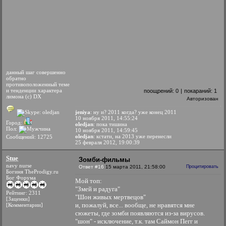
данный шаг совершенно
обратно
противоположенный теме
и тенденции характера
поощрений:
0
|
покараний:
1
лимона (с) DX
Авторизован
jeniya
: ну и? 2011 когда? уже конец 2011
10 ноября 2011, 14:55:24
Город:
oledjan
: пока тишина
Пол:
10 ноября 2011, 14:59:45
oledjan
: кстати, на 2013 уже перенесли
Сообщений: 12725
25 февраля 2012, 19:00:39
Stue
Зомби-фильмы
navy nurse
Ответ #16
15 марта 2011, 21:58:00
Процитировать
Богиня TheProdigy.ru
Бог Форума
Мой топ:
"Змей и радуга"
Рейтинг: 2311
"Шон живых мертвецов"
[Заценки]
и, пожалуй, все... вообще, не нравятся мне
[Комментарии]
сюжеты, где зомби появляются из-за вирусов.
"шон" - исключение, т.к. там Саймон Пегг и