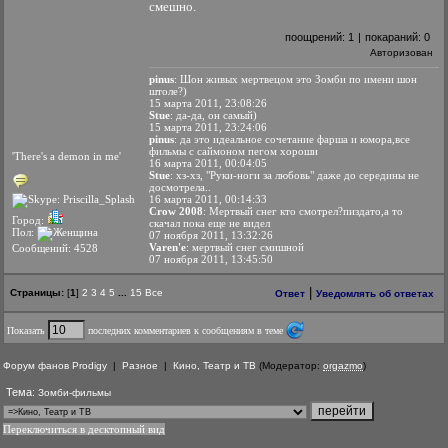
смешно.
поощрений:
1
|
покараний:
0
Авторизован
pinus
: Шон живых мертвецом это Зомби по имени шон
штоле?)
15 марта 2011, 23:08:26
Stue
: да-да, он самый)
15 марта 2011, 23:24:06
pinus
: да это идеальное сочетание фарша и юмора,все
фильмы с саймоном пегом хороши
'There's a demon in me'
16 марта 2011, 00:04:05
Stue
: хз-хз, "Руки-ноги за любовь" даже до середины не
досмотрела..
16 марта 2011, 00:14:33
Crow 2008
: Мертвый снег кто смотрел?пиздато,а то
Город:
скачал пока еще не видел
Пол:
07 ноября 2011, 13:32:26
Varen'e
: мертвый снег смишной
Сообщений: 4528
07 ноября 2011, 13:45:50
|
Страницы:
[
1
]
2
3
4
5
...
15
Все
Ответ
Уведомлять об ответах
Показать
последних комментариев к сообщениям в теме
Форум фанов Prodigy
|
Разное
|
Кино, Театр и ТВ
(Модератор:
orgazmo
)
Тема:
Зомби-фильмы
Переключиться в десктопный вид