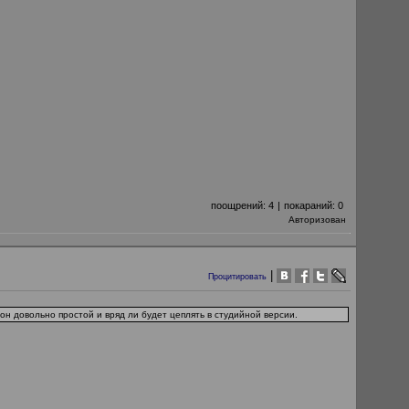
поощрений:
4
|
покараний:
0
Авторизован
|
Процитировать
он довольно простой и вряд ли будет цеплять в студийной версии.