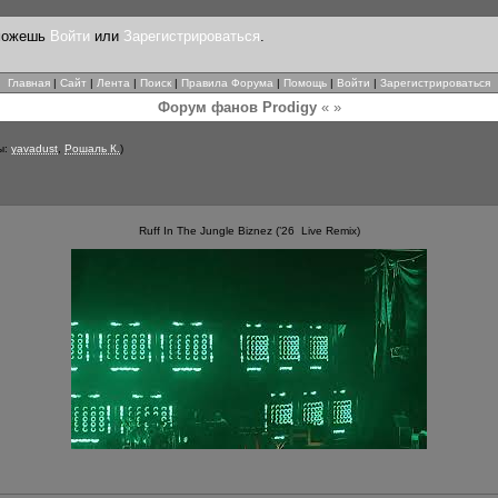
 можешь
Войти
или
Зарегистрироваться
.
Главная
|
Сайт
|
Лента
|
Поиск
|
Правила Форума
|
Помощь
|
Войти
|
Зарегистрироваться
Форум фанов Prodigy
« »
ы:
yavadust
,
Рошаль К.
)
Ruff In The Jungle Biznez (’26 Live Remix)