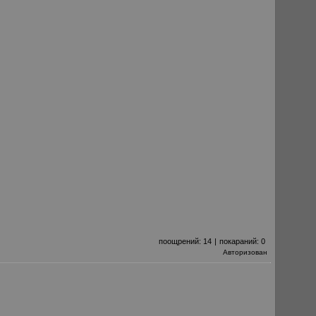
поощрений:
14
|
покараний:
0
Авторизован