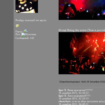
Prodigy пожалуй это круто
И ещё Bring the noise (Тож в дост
Город:
Пол:
Сообщений: 142
Отредактировал: НиК 16 декабря 2011
Igor X
: Ваще красавчик!!!!!!!!
16 декабря 2011, 02:28:53
Igor X
: Авол разрывной!!!!!
16 декабря 2011, 02:29:13
chestybeat
: если на яйца наступить коту,
16 декабря 2011, 04:49:11