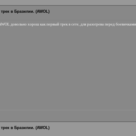
 трек в Бразилии. (AWOL)
WOL довольно хорош как первый трек в сете, для разогрева перед боевичками.
 трек в Бразилии. (AWOL)