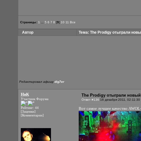
Страницы:
1
...
5
6
7
8
[
9
]
10
11
Все
Автор
Тема: The Prodigy отыграли новы
Редактировал афишу
dig7er
НиК
The Prodigy отыграли новый
Участник Форума
Ответ #136
16 декабря 2011, 02:11:30
Рейтинг: 44
Вот самое лучшее качество AWOL
[Заценки]
[Комментарии]