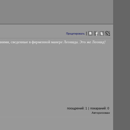
|
Процитировать
ниями, сведенные в фирменной манере Леонида. Это же Леонид!
поощрений:
1
|
покараний:
0
Авторизован