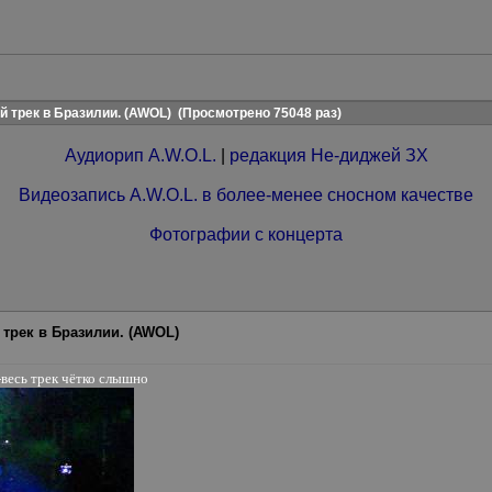
й трек в Бразилии. (AWOL)
(Просмотрено 75048 раз)
Аудиорип A.W.O.L.
|
редакция Не-диджей ЗХ
Видеозапись A.W.O.L. в более-менее сносном качестве
Фотографии с концерта
 трек в Бразилии. (AWOL)
-весь трек чётко слышно