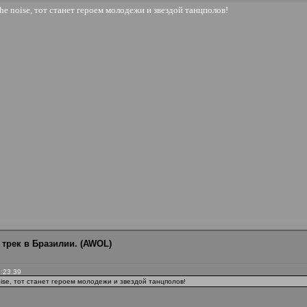
he noise, тот станет героем молодежи и звездой танцполов!
 трек в Бразилии. (AWOL)
3:23:39
oise, тот станет героем молодежи и звездой танцполов!