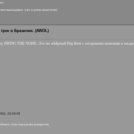
ел.
валем выкладывал. уже и рипы намутили)
 трек в Бразилии. (AWOL)
ийку BRING THE NOISE. Это же жЫрный Big Beat c гитарными запилами и заеда
011, 02:34:09
ошибаюсь тупо переделка рокнролла