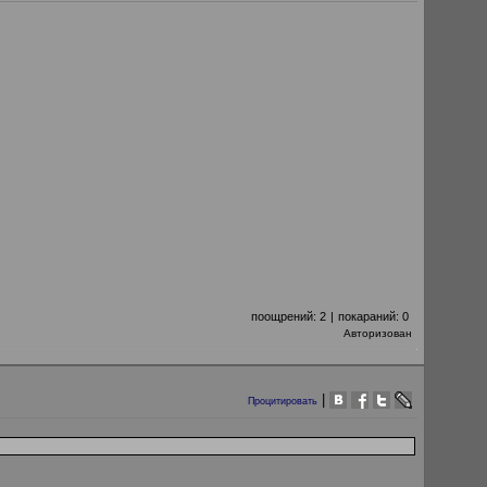
поощрений:
2
|
покараний:
0
Авторизован
|
Процитировать