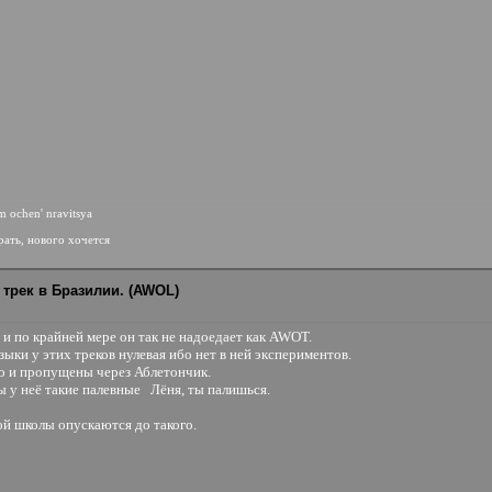
im ochen' nravitsya
рать, нового хочется
 трек в Бразилии. (AWOL)
, и по крайней мере он так не надоедает как AWOT.
ыки у этих треков нулевая ибо нет в ней экспериментов.
то и пропущены через Аблетончик.
ны у неё такие палевные
Лёня, ты палишься.
ой школы опускаются до такого.