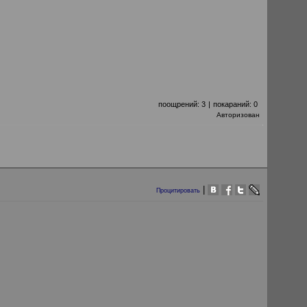
поощрений:
3
|
покараний:
0
Авторизован
|
Процитировать