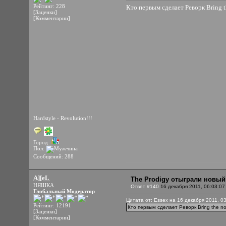
Рейтинг: 228
Кто первым сделает Реворк Bring t
[Заценки]
[Комментарии]
Hardstyle - Revolution!!!
Город:
Пол:
Сообщений: 288
A][eL
The Prodigy отыграли новый
НЯШКА
Ответ #140
16 декабря 2011, 06:03:07
Глобальный Модератор
Цитата от: Essex на 16 декабря 2011, 0
Рейтинг: 12191
Кто первым сделает Реворк Bring the n
[Заценки]
[Комментарии]