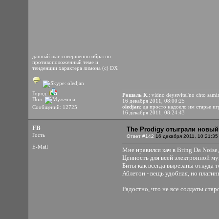
данный шаг совершенно обратно
противоположенный теме и
тенденции характера лимона (с) DX
Город:
Рошаль К.
: vidno deystvitel'no chto sam
Пол:
16 декабря 2011, 08:00:25
oledjan
: да просто надоело им старье иг
Сообщений: 12725
16 декабря 2011, 08:24:43
FB
The Prodigy отыграли новый
Гость
Ответ #142
16 декабря 2011, 10:21:35
E-Mail
Мне нравился кач в Bring Da Noise
Ценность для всей электронной муз
Биты как всегда вырезаны откуда 
Аблетон - вещь удобная, но плаги
Радостно, что не все солдаты стар