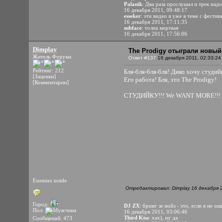
Palanik
: Два раза прослушал и трек надо
16 декабря 2011, 09:48:17
esseker
: эти видео я уже в теме с фести
16 декабря 2011, 17:11:35
subface
: толпа мертвая
16 декабря 2011, 17:56:06
Dimplay
The Prodigy отыграли новый
Житель Форума
Ответ #137
16 декабря 2011, 02:33:24
Рейтинг: 212
Бля-бля-бля-бля! Дико хочу студ
[Заценки]
Его работа! Бля, это The Prodigy!
[Комментарии]
СТУДИЙКУ!!! We WANT MORE!!!
Enemies inside
Отредактировал: Dimplay 16 декабря 2
Город:
DJ ZX
: бринг зе нойз - это, если я не 
Пол:
16 декабря 2011, 03:06:46
Third Kiss
: хах), ну да
Сообщений: 473