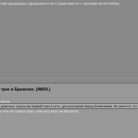
льбома продиджы украденного из студии вместе с треками молотовбиц
 трек в Бразилии. (AWOL)
3:09:06
довольно хорош как первый трек в сете, для разогрева перед боевичками. Но кажется, что 
о что их самих прет, они под него колбасятся.