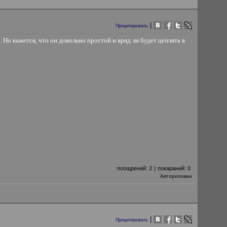
|
Процитировать
 Но кажется, что он довольно простой и вряд ли будет цеплять в
поощрений:
2
|
покараний:
0
Авторизован
|
Процитировать