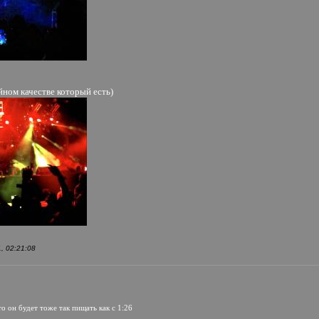
ойном качестве который есть)
, 02:21:08
то он будет тоже так пищать как с 1:26