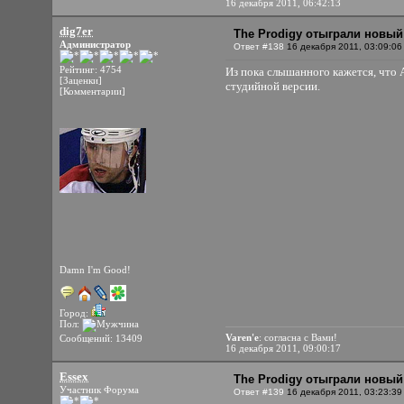
16 декабря 2011, 06:42:13
dig7er
The Prodigy отыграли новый
Администратор
Ответ #138
16 декабря 2011, 03:09:06
Рейтинг: 4754
Из пока слышанного кажется, что A
[Заценки]
студийной версии.
[Комментарии]
Damn I'm Good!
Город:
Пол:
Varen'e
: согласна с Вами!
Сообщений: 13409
16 декабря 2011, 09:00:17
Essex
The Prodigy отыграли новый
Участник Форума
Ответ #139
16 декабря 2011, 03:23:39