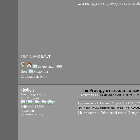
... и попадёт на промку нового а
I BALL WAS RAWT
Пол:
Сообщений: 5777
oledjan
The Prodigy отыграли новый
Аляки муди муди
Ответ #141
16 декабря 2011, 07:52:06
Бог Форума
Цитата от: dig7er на 16 декабря 2011, 0
Рейтинг: 13134
Из пока слышанного кажется, что AWOL 
[Заценки]
Не согласен. Убойный трек. И видн
[Комментарии]