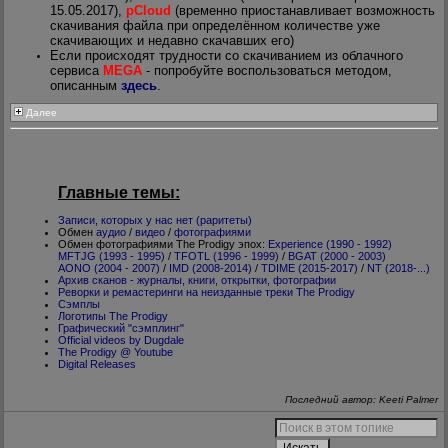
15.05.2017),
pCloud
(временно приостанавливает возможность
скачивания файла при определённом количестве уже
скачивающих и недавно скачавших его)
Если происходят трудности со скачиванием из облачного
сервиса
MEGA
- попробуйте воспользоваться методом,
описанным
здесь
.
Далее
Главные темы:
Записи, которых у нас нет (раритеты)
Обмен
аудио
/
видео
/
фотографиями
Обмен фотографиями The Prodigy эпох:
Experience (1990 - 1992)
MFTJG (1993 - 1995)
/
TFOTL (1996 - 1999)
/
BGAT (2000 - 2003)
AONO (2004 - 2007)
/
IMD (2008-2014)
/
TDIME (2015-2017)
/
NT (2018-...)
Архив сканов - журналы, книги, открытки, фотографии
Реворки и ремастеринги на неизданные треки The Prodigy
Сэмплы
Логотипы The Prodigy
Графический "сэмплинг"
Official videos by Dugdale
The Prodigy @ Youtube
Digital Releases
Последний автор: Keeti Palmer