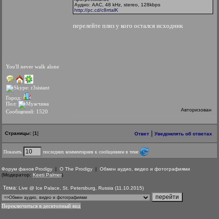
Аудио: AAC, 48 kHz, stereo, 128kbps
http://pc.cd/c8rrtalK
перелейте плиз у кого остался исходник
You'll never walk alone
Город:
Пол:
Авторизован
Сообщений: 1520
|
Страницы:
[
1
]
Ответ
Уведомлять об ответах
Показать
последних комментариев к сообщениям в теме
Форум фанов Prodigy
|
О The Prodigy
|
Обмен аудио, видео и фотографиями
(Модератор:
Keeti Palmer
)
Тема:
Live @ Ice Palace, St. Petersburg, Russia (11.10.2015)
Переключиться в десктопный вид