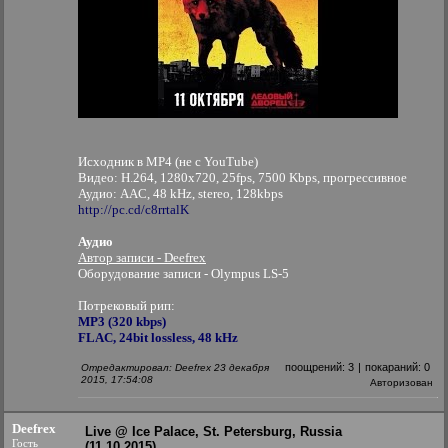
Исходник в MP4 (не с YouTube)
Видео: H.264, 1280x720, 25fps, 7500 Kbps, прогрессивное
Аудио: AAC, 48 kHz, stereo, 128kbps
http://pc.cd/c8rrtalK
Аудио
Автор записи - Deefrex
Оборудование записи - Olympus LS-5
Потрековый рип:
MP3 (320 kbps)
FLAC, 24bit lossless, 48 kHz
поощрений:
3
|
покараний:
0
Отредактировал: Deefrex 23 декабря
2015, 17:54:08
Авторизован
Deefrex
Live @ Ice Palace, St. Petersburg, Russia
Гость
(11.10.2015)