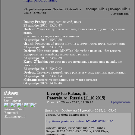
http://pc.cd/c8rrtalK
поощрений:
3
|
покараний:
0
Отредактировал: Deefrex 23 декабря
2015, 17:53:16
Авторизован
Dmitry Prodigy
: диф, запили мп3, поиз
23 декабря 2015, 15:35:47
Deefrex
: У меня получше качеством, хоть я там и ору иногда, ссылки
выше.
Если это тоже надо - попозже запилю.
23 декабря 2015, 15:39:59
ch.a.sh
: Конвертируй плиз в mkv, на tv хочу посмотреть, самому лень
23 декабря 2015, 23:39:33
Deefrex
: Мне тоже лень. MKVToolNix тебе в помощь - без всякого
кодирования в матрёшку видео заворачивает.
23 декабря 2015, 23:42:39
Kariy_Z?lupkin
: ачо если просто поменять расщирение на .mkv не
покатит?
23 декабря 2015, 23:47:02
Deefrex
: Структура контейнеров разная и у всех свои характеристики.
23 декабря 2015, 23:49:04
r3sistant
: перелейте исходник, если у кого остался
04 декабря 2024, 14:07:46
r3sistant
Live @ Ice Palace, St.
scouser
Petersburg, Russia (11.10.2015)
Бог Форума
Ответ #5
20 мая 2025, 11:39:24
Процитировать
Рейтинг: 2475
Цитата от: Deefrex на 23 декабря 2015, 14:05:42
[Заценки]
Запись Артёма Василевского.
[Комментарии]
http://www.youtube.com/watch?v=bFc62U4hLS0
Скачать исходник записи (не с YouTube)
Видео: H.264, 1280x720, 25fps, 7500 Kbps,
прогрессивное