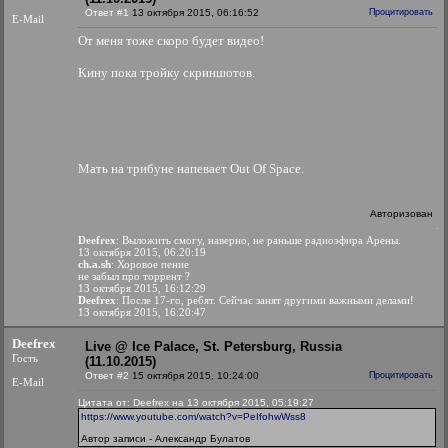
Ответ #1
13 октября 2015, 06:16:52
Процитировать
E-Mail
От меня тоже скоро будет видео!
Кину пока тройку скриншотов.
Мать на трибуне напевает Out Of Space.
Авторизован
Deefrex
: Выложить смогу, наверно, не раньше радиоэфира Арены.
13 октября 2015, 06:20:19
ch.a.sh
: Хоровое пение
не забыл про торрент ?
13 октября 2015, 16:12:29
Deefrex
: После 17-го, ребят. Сейчас занят другими важными делами!
13 октября 2015, 16:20:47
Deefrex
Live @ Ice Palace, St. Petersburg, Russia
Гость
(11.10.2015)
Ответ #2
15 октября 2015, 10:24:00
Процитировать
E-Mail
Цитата от: Deefrex на 13 октября 2015, 05:19:27
https://www.youtube.com/watch?v=PeIfohwWss8
Автор записи - Александр Булатов