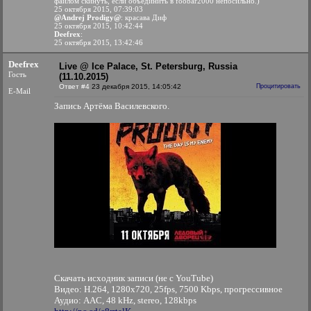
файлом скинуть, если объединить в foobar2000 непосильно.)
25 октября 2015, 07:39:03
@Andrej Prodigy@
: красава Диф
25 октября 2015, 10:42:44
Deefrex
:
25 октября 2015, 13:42:46
Deefrex
Live @ Ice Palace, St. Petersburg, Russia
Гость
(11.10.2015)
Ответ #4
23 декабря 2015, 14:05:42
Процитировать
E-Mail
Запись Артёма Василевского.
Скачать исходник записи (не с YouTube)
Видео: H.264, 1280x720, 25fps, 7500 Kbps, прогрессивное
Аудио: AAC, 48 kHz, stereo, 128kbps