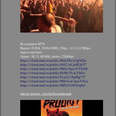
Исходник в MTS
Видео: H.264, 1920x1080, 25fps, ~21,3-22 Mbps,
чересстрочное
Аудио: AC-3, 48 kHz, stereo, 256kbps
https://cloud.mail.ru/public/Mdyf/KcxUg5Q3a
https://cloud.mail.ru/public/441C/oCphR3hT7
https://cloud.mail.ru/public/N65e/SqxyVTX2M
https://cloud.mail.ru/public/FkNh/YLsLYAf1s
https://cloud.mail.ru/public/Fcxj/L3ApMg757
https://cloud.mail.ru/public/NHvG/aLAawV5Gu
https://cloud.mail.ru/public/MP23/U4J5Uq9j1
Автор записи - Артём Василевский