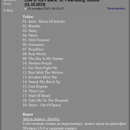
Live @ Ice Palace, St. Petersburg, Russia
Гость
(11.10.2015)
#
13 октября 2015, 05:19:27
Процитировать
E-Mail
Trklst:
01. Intro - Horns Of Jericho
02. Breathe
03. Nasty
04. Omen
05. Wild Frontier
06. Firestarter
07. Roadblox
08. Rok-Weiler
09. The Day Is My Enemy
10. Voodoo People
11. Get Your Fight On
12. Run With The Wolves
13. Invaders Must Die
14. Smack My Bitch Up
15. Gun Reprise
16. Their Law
17. Wall Of Death
18. Take Me To The Hospital
19. Outro - Out Of Space
Видео
Автор записи - Deefrex
Собственная съёмка на видеокамеру, запись звука на диктофон
Olympus LS-5 и сведение в видео