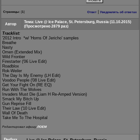
|
Страницы:
[
1
]
Ответ
Уведомлять об ответах
Тема: Live @ Ice Palace, St. Petersburg, Russia (11.10.2015)
Автор
(Просмотрено 2879 раз)
Tracklist:
'2012 Intro *w/ 'Horns Of Jericho' samples
Breathe
Nasty
Omen (Extended Mix)
Wild Frontier
Firestarter ('06 Live Edit)
Roadblox
Rok-Weiler
The Day Is My Enemy (LH Edit)
Voodoo People ('08 Live Edit)
Get Your Fight On (RE EQ)
Run With The Wolves
Invaders Must Die (Liam H Re-Amped Version)
Smack My Bitch Up
Gun Reprise Fill
Their Law ('10 Live Edit)
Wall Of Death
Take Me To The Hospital
Редактировал афишу
ЛОЕМ
Deefrex