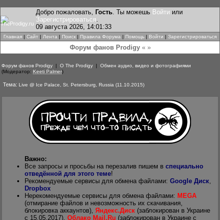
Добро пожаловать,
Гость
. Ты можешь
Войти
или
Зарегистрироваться
.
09 августа 2026, 14:01:33
Главная
|
Сайт
|
Лента
|
Поиск
|
Правила Форума
|
Помощь
|
Войти
|
Зарегистрироваться
Форум фанов Prodigy
« »
Форум фанов Prodigy
|
О The Prodigy
|
Обмен аудио, видео и фотографиями
(Модератор:
Keeti Palmer
)
Тема:
Live @ Ice Palace, St. Petersburg, Russia (11.10.2015)
Важно:
Все запросы и просьбы на перезалив пишем в
специально
отведённой для этого теме
!
Рекомендуемые сервисы для обмена файлами:
Google Диск
,
Dropbox
Нерекомендуемые сервисы для обмена файлами:
MEGA
(отмирание файлов и невозможность их скачивания,
блокировка аккаунтов),
Яндекс.Диск
(заблокирован в Украине
с 15.05.2017),
Облако Mail.Ru
(заблокирован в Украине с