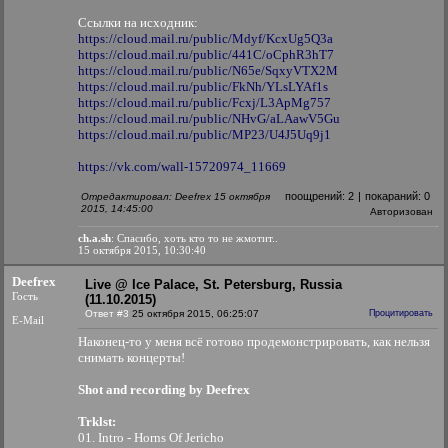
Ссылки на исходник:
https://cloud.mail.ru/public/Mdyf/KcxUg5Q3a
https://cloud.mail.ru/public/441C/oCphR3hT7
https://cloud.mail.ru/public/N65e/SqxyVTX2M
https://cloud.mail.ru/public/FkNh/YLsLYAf1s
https://cloud.mail.ru/public/Fcxj/L3ApMg757
https://cloud.mail.ru/public/NHvG/aLAawV5Gu
https://cloud.mail.ru/public/MP23/U4J5Uq9j1
https://vk.com/wall-15720974_11669
поощрений:
2
|
покараний:
0
Отредактировал: Deefrex 15 октября
2015, 14:45:00
Авторизован
ch.a.sh
: Спасибо, хоть кто то не жмотит..
15 октября 2015, 10:30:40
Deefrex
Live @ Ice Palace, St. Petersburg, Russia
Гость
(11.10.2015)
Ответ #3
25 октября 2015, 06:25:07
Процитировать
E-Mail
Наконец-то у меня всё готово продемонстрировать, как нельзя
снимать концерты!
Shot and recording by Deefrex
Trklst:
01. Intro - Horns Of Jericho