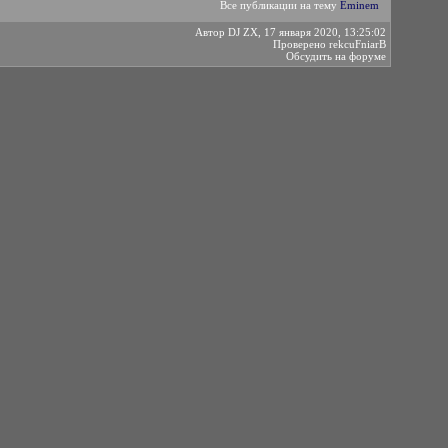
Все публикации на тему
Eminem
Автор
DJ ZX
,
17 января 2020, 13:25:02
Проверено
rekcuFniarВ
Обсудить на форуме