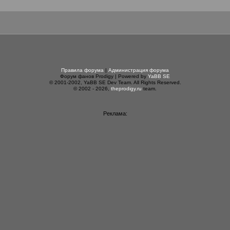
Правила форума
|
Администрация форума
Форум фанов Prodigy | Powered by
YaBB SE
© 2001-2002, YaBB SE Dev Team. All Rights Reserved.
© 2002 - 2026,
theprodigy.ru
team.
Реклама: