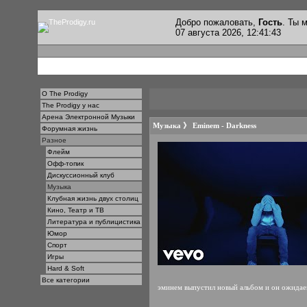
Добро пожаловать,
Гость
. Ты
07 августа 2026, 12:41:43
О The Prodigy
The Prodigy у нас
Арена Электронной Музыки
Музыка
》
Eminem - Darkness
Форумная жизнь
Разное
Флейм
Офф-топик
Дискуссионный клуб
Музыка
Клубная жизнь двух столиц
Кино, Театр и ТВ
Литература и публицистика
Юмор
Спорт
Игры
Hard & Soft
Все категории
эминем выпустил новый альбом и он ожида