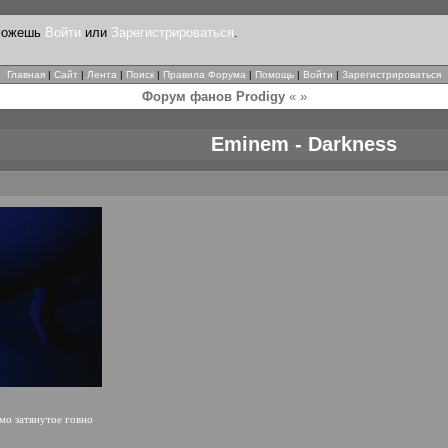
 можешь
Войти
или
Зарегистрироваться
.
Главная
|
Сайт
|
Лента
|
Поиск
|
Правила Форума
|
Помощь
|
Войти
|
Зарегистрироваться
Форум фанов Prodigy
« »
Eminem - Darkness
емо затянутое говно