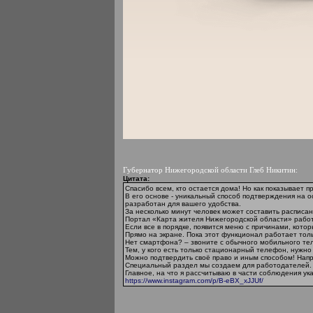
Губернатор Нижегородской области Глеб Никитин:
Цитата:
Спасибо всем, кто остается дома! Но как показывает 
В его основе - уникальный способ подтверждения на 
разработан для вашего удобства.
За несколько минут человек может составить расписа
Портал «Карта жителя Нижегородской области» работае
Если все в порядке, появится меню с причинами, кото
Прямо на экране. Пока этот функционал работает толь
Нет смартфона? – звоните с обычного мобильного тел
Тем, у кого есть только стационарный телефон, нужн
Можно подтвердить своё право и иным способом! Напр
Специальный раздел мы создаем для работодателей. О
Главное, на что я рассчитываю в части соблюдения ук
https://www.instagram.com/p/B-eBX_xJJUf/