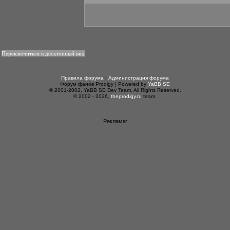
Переключиться в десктопный вид
Правила форума
|
Администрация форума
Форум фанов Prodigy | Powered by
YaBB SE
© 2001-2002, YaBB SE Dev Team. All Rights Reserved.
© 2002 - 2026,
theprodigy.ru
team.
Реклама: