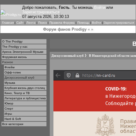
Добро пожаловать,
Гость
. Ты можешь
Войти
или
Зарегистрироваться
.
07 августа 2026, 10:30:13
Главная
|
Сайт
|
Лента
|
Поиск
|
Правила Форума
|
Помощь
|
Войти
|
Зарегистрироваться
Форум фанов Prodigy
« »
О The Prodigy
В
The Prodigy у нас
Арена Электронной Музыки
Дискуссионный клуб
》
В Нижегородской области зап
Форумная жизнь
Разное
Флейм
Офф-топик
Дискуссионный клуб
Музыка
Клубная жизнь двух столиц
Кино, Театр и ТВ
Литература и публицистика
Юмор
Спорт
Игры
Hard & Soft
Все категории