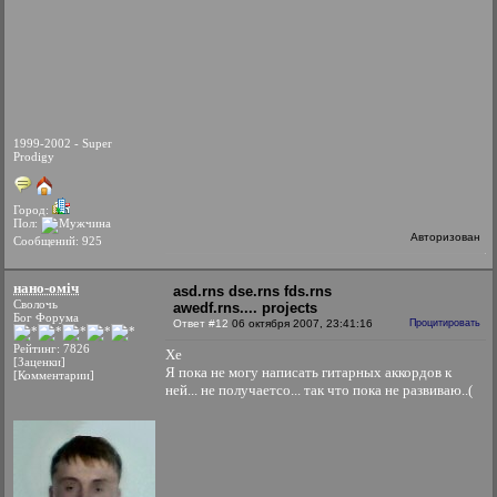
1999-2002 - Super
Prodigy
Город:
Пол:
Авторизован
Сообщений: 925
нано-оміч
asd.rns dse.rns fds.rns
Сволочь
awedf.rns.... projects
Бог Форума
Ответ #12
06 октября 2007, 23:41:16
Процитировать
Рейтинг: 7826
Хе
[Заценки]
Я пока не могу написать гитарных аккордов к
[Комментарии]
ней... не получаетсо... так что пока не развиваю..(