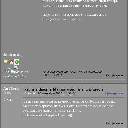
лично у меня куча таких валяется, сиди теперь
спустя годы разбирайся в них с трудом.
мораль топика призывает отказаться от
необдуманных названий
So i decided...
Город:
Пол:
Отредактировал: Quz[ART] 18 сентября
2007, 14:25:11
Авторизован
Сообщений: 247
AnTTorn
asd.rns dse.rns fds.rns awedf.rns.... projects
Гость
Ответ #1
18 сентября 2007, 14:50:02
Процитировать
E-Mail
Я так называю только какие-то заготовки. Когда заготовки
начинают вырисовываться в что-то интерсное, я им даю
нормальные названия типа Shit1.rns,
fuckyouyoufuckingfuck.rns :))))
Авторизован