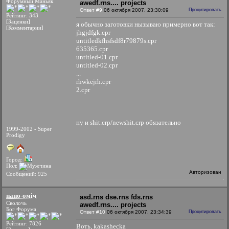
Форумный Маньяк
awedf.rns.... projects
Ответ #9
06 октября 2007, 23:30:09
Процитировать
Рейтинг: 343
[Заценки]
я обычно заготовки нызываю примерно вот так:
[Комментарии]
jhgjdfgk.cpr
untitledkfhsfsdf8r79879s.cpr
635365.cpr
untitled-01.cpr
untitled-02.cpr
...
rhwkejrh.cpr
2.cpr
ну и shit.crp/newshit.crp обязательно
1999-2002 - Super
Prodigy
Город:
Пол:
Авторизован
Сообщений: 925
нано-оміч
asd.rns dse.rns fds.rns
Сволочь
awedf.rns.... projects
Бог Форума
Ответ #10
06 октября 2007, 23:34:39
Процитировать
Рейтинг: 7826
Воть, kakashecka