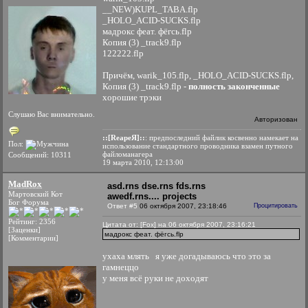
__NEW)KUPL_TABA.flp
_HOLO_ACID-SUCKS.flp
мадрокс феат. фёгсь.flp
Копия (3) _track9.flp
122222.flp
Причём, warik_105.flp, _HOLO_ACID-SUCKS.flp,
Копия (3) _track9.flp -
полность законченные
хорошие трэки
Слушаю Вас внимательно.
Авторизован
::[ReapeЯ]::
: предпоследний файлик косвенно намекает на
Пол:
использование стандартного проводника взамен путного
файломанагера
Сообщений: 10311
19 марта 2010, 12:13:00
MadRox
asd.rns dse.rns fds.rns
Мартовский Кот
awedf.rns.... projects
Бог Форума
Ответ #5
06 октября 2007, 23:18:46
Процитировать
Рейтинг: 2356
Цитата от: [Fox] на 06 октября 2007, 23:16:21
[Заценки]
мадрокс феат. фёгсь.flp
[Комментарии]
ухаха млять
я уже догадываюсь что это за
гамнеццо
у меня всё руки не доходят