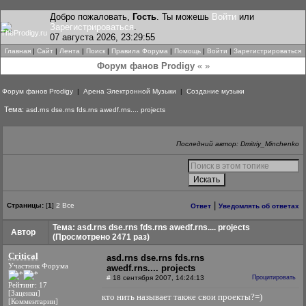
Добро пожаловать,
Гость
. Ты можешь
Войти
или
Зарегистрироваться
.
07 августа 2026, 23:29:55
Главная
|
Сайт
|
Лента
|
Поиск
|
Правила Форума
|
Помощь
|
Войти
|
Зарегистрироваться
Форум фанов Prodigy
« »
Форум фанов Prodigy
|
Арена Электронной Музыки
|
Создание музыки
Тема:
asd.rns dse.rns fds.rns awedf.rns.... projects
Последний автор: Dmitriy_Minchenko
|
Страницы:
[
1
]
2
Все
Ответ
Уведомлять об ответах
Тема: asd.rns dse.rns fds.rns awedf.rns.... projects
Автор
(Просмотрено 2471 раз)
Critical
asd.rns dse.rns fds.rns
Участник Форума
awedf.rns.... projects
#
18 сентября 2007, 14:24:13
Процитировать
Рейтинг: 17
[Заценки]
кто нить называет также свои проекты?=)
[Комментарии]