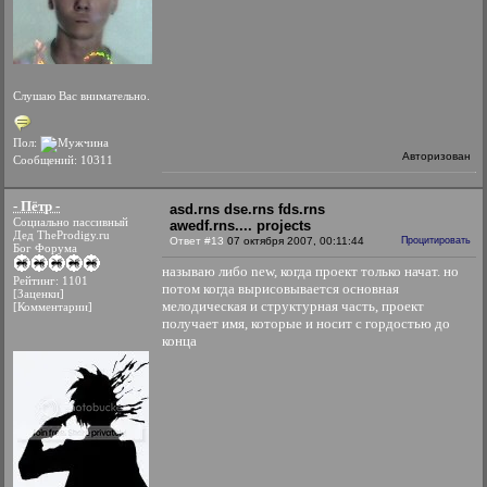
Слушаю Вас внимательно.
Пол:
Авторизован
Сообщений: 10311
- Пётр -
asd.rns dse.rns fds.rns
Социально пассивный
awedf.rns.... projects
Дед TheProdigy.ru
Ответ #13
07 октября 2007, 00:11:44
Процитировать
Бог Форума
называю либо new, когда проект только начат. но
Рейтинг: 1101
потом когда вырисовывается основная
[Заценки]
мелодическая и структурная часть, проект
[Комментарии]
получает имя, которые и носит с гордостью до
конца