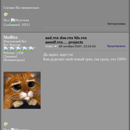
Слушаю Вас внимательно.
Пол:
Авторизован
Сообщений: 10311
MadRox
asd.rns dse.rns fds.rns
Мартовский Кот
awedf.rns.... projects
Бог Форума
Ответ #7
06 октября 2007, 23:24:04
Процитировать
Рейтинг: 2356
Да ладно, ждет он
[Заценки]
Как доделаю свой новый трек, так сразу, это 100%
[Комментарии]
Пол: