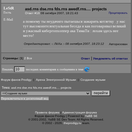
LeStR
asd.rns dse.rns fds.rns awedf.rns.... projects
Гость
Ответ #16
08 октября 2007, 18:21:43
Процитировать
E-Mail
а помоему ты неудачнго пытаешься зажарить котлетку .у нас
тут высокоинтелектуальная беседа и как поговаривал великий
и ужасный кибергопхоппер ака ТимаТи : лохам здесь нее
место!
Отредактировал: -: ЛёХа :- 08 октября 2007, 18:23:12
Авторизован
|
Страницы:
[
1
]
2
Все
Ответ
Уведомлять об ответах
Показать
последних комментариев к сообщениям в теме
Форум фанов Prodigy
|
Арена Электронной Музыки
|
Создание музыки
Тема:
asd.rns dse.rns fds.rns awedf.rns.... projects
Переключиться в десктопный вид
Правила форума
|
Администрация форума
Форум фанов Prodigy | Powered by
YaBB SE
© 2001-2002, YaBB SE Dev Team. All Rights Reserved.
© 2002 - 2026,
theprodigy.ru
team.