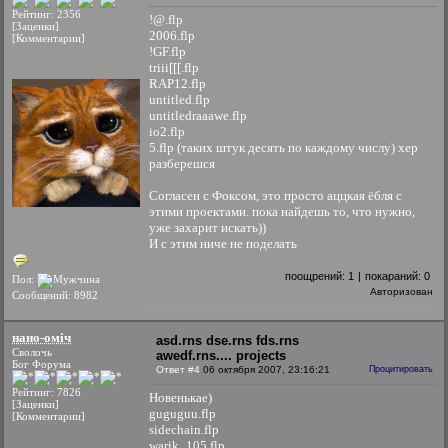
Рейтинг: 2356
!@.flp
[Заценки]
2006.flp
[Комментарии]
!GF.flp
triii[[[.flp
RAP12.flp
untitled.flp
untitledraaawe.flp
io2.flp
5.flp (таких штук десять по каждому числу) хер
разберешся
Согласен с Фоксом, это просто аццкая ёбля с
этими проектами. пока найдешь то, что нужно,
уже захарит искать))
И с этим ниче не поделать
поощрений:
1
|
покараний:
0
Пол:
Авторизован
Сообщений: 8982
нано-оміч
asd.rns dse.rns fds.rns
Сволочь
awedf.rns.... projects
Бог Форума
Ответ #4
06 октября 2007, 23:16:21
Процитировать
Рейтинг: 7826
Новенькае)
[Заценки]
guguguu.flp
[Комментарии]
sidechain.flp
warik_105.flp