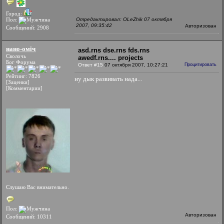
Город:
Пол:
Отредактировал: OLeZhik 07 октября
2007, 09:35:42
Авторизован
Сообщений: 2908
нано-оміч
asd.rns dse.rns fds.rns
Сволочь
awedf.rns.... projects
Бог Форума
Ответ #15
07 октября 2007, 10:27:21
Процитировать
Рейтинг: 7826
ну дык развивать нада...
[Заценки]
[Комментарии]
Слушаю Вас внимательно.
Пол:
Авторизован
Сообщений: 10311