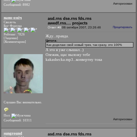
Авторизован
Сообщений: 8982
нано-оміч
asd.rns dse.rns fds.rns
Сволочь
awedf.rns.... projects
Бог Форума
Ответ #8
06 октября 2007, 23:26:46
Процитировать
Рейтинг: 7826
Жду...правда.
[Заценки]
Цитата:
[Комментарии]
Как доделаю свой новый трек, так сразу, это 100%
А это я уже слышал...)
Олежик, щас выложу тебе
kakashecka.mp3...конвертну тока
Слушаю Вас внимательно.
Пол:
Авторизован
Сообщений: 10311
sunground
asd.rns dse.rns fds.rns