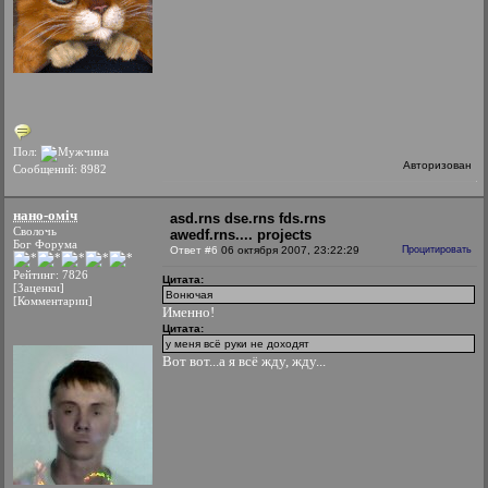
Пол:
Авторизован
Сообщений: 8982
нано-оміч
asd.rns dse.rns fds.rns
Сволочь
awedf.rns.... projects
Бог Форума
Ответ #6
06 октября 2007, 23:22:29
Процитировать
Рейтинг: 7826
Цитата:
[Заценки]
Вонючая
[Комментарии]
Именно!
Цитата:
у меня всё руки не доходят
Вот вот...а я всё жду, жду...