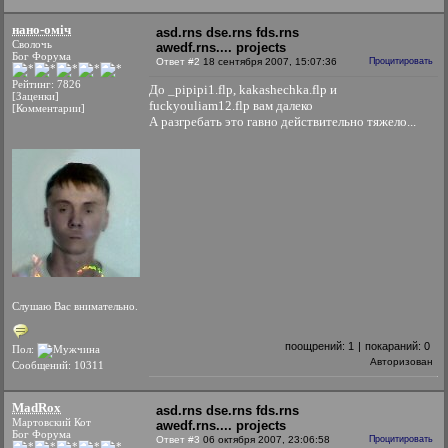
нано-оміч
asd.rns dse.rns fds.rns
Сволочь
awedf.rns.... projects
Бог Форума
Ответ #2
18 сентября 2007, 15:07:36
Процитировать
Рейтинг: 7826
До _pipipi1.flp, kakashechka.flp и
[Заценки]
fuckyouliam12.flp вам далеко
[Комментарии]
А разгребать это гавно действительно тяжело...
Слушаю Вас внимательно.
поощрений:
1
|
покараний:
0
Пол:
Авторизован
Сообщений: 10311
MadRox
asd.rns dse.rns fds.rns
Мартовский Кот
awedf.rns.... projects
Бог Форума
Ответ #3
06 октября 2007, 23:06:58
Процитировать