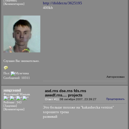
[Заценки]
http://ifolder.ru/3625195
[Комментарии]
400kb
Слушаю Вас внимательно.
Пол:
Авторизован
Сообщений: 10311
sunground
asd.rns dse.rns fds.rns
Форумный Маньяк
awedf.rns.... projects
Ответ #11
06 октября 2007, 23:39:27
Процитировать
Рейтинг: 343
[Заценки]
Это больше похоже на ''kakashecka version''
[Комментарии]
хорошего трека
развивай