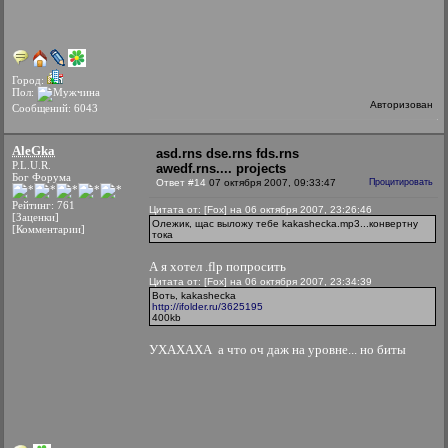
Город:
Пол:
Авторизован
Сообщений: 6043
AleGka
asd.rns dse.rns fds.rns
P.L.U.R.
awedf.rns.... projects
Бог Форума
Ответ #14
07 октября 2007, 09:33:47
Процитировать
Рейтинг: 761
Цитата от: [Fox] на 06 октября 2007, 23:26:46
[Заценки]
Олежик, щас выложу тебе kakashecka.mp3...конвертну
[Комментарии]
тока
А я хотел .flp попросить
Цитата от: [Fox] на 06 октября 2007, 23:34:39
Воть, kakashecka
http://ifolder.ru/3625195
400kb
УХАХАХА
а что оч даж на уровне... но биты